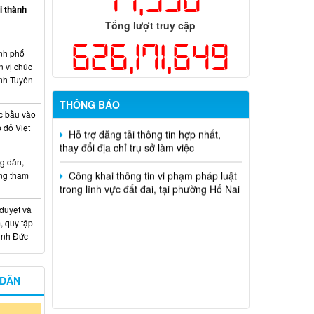
ại thành
Tổng lượt truy cập
Kế hoạch Thông tin, tuyên truyền triển
khai Kế hoạch Khám sức khỏe định kỳ
626,171,649
hoặc khám sàng lọc miễn phí ít nhất mỗi
nh phố
năm một lần cho người dân trên địa bàn
n vị chúc
thành phố Đồng Nai
nh Tuyên
THÔNG BÁO
Hỗ trợ đăng tải thông tin hợp nhất,
c bầu vào
thay đổi địa chỉ trụ sở làm việc
 đỏ Việt
Công khai thông tin vi phạm pháp luật
trong lĩnh vực đất đai, tại phường Hố Nai
g dân,
ống tham
 duyệt và
, quy tập
Minh Đức
 DÂN