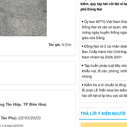
kiếm, quy tập hài cốt liệt sĩ t
phố Đồng Nai
Ủy ban MTTQ Việt Nam thà
Đồng Nai và các cơ quan, đơ
mừng ngày truyền thống ngà
giáo của Đảng
Tác giả:
N.Đức
Đồng Nai có 2 cá nhân đượ
Ban Chấp hành Hội Chữ thập
Nam nhiệm kỳ 2026-2031
Tập huấn pháp luật tiếp côn
khiếu nại, tố cáo, phòng, ch
nhũng
Kiểm tra vị trí chuẩn bị tổng
tổ chức Lễ Triển khai tìm kiếm
hài cốt liệt sĩ tại khu vực xã 
ng Tân Hiệp, TP Biên Hòa)
TRẢ LỜI Ý KIẾN NGƯỜI
(22/03/2023)
 Tân Phú)
(13/04/2023)