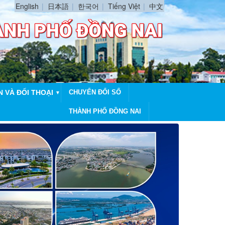
English
日本語
한국어
Tiếng Việt
中文
N VÀ ĐỐI THOẠI
CHUYỂN ĐỔI SỐ
▼
THÀNH PHỐ ĐỒNG NAI