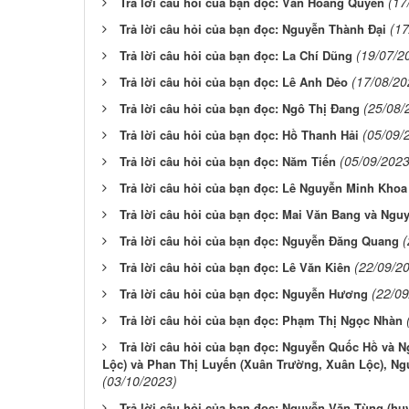
(17
Trả lời câu hỏi của bạn đọc: Văn Hoàng Quyên
(17
Trả lời câu hỏi của bạn đọc: Nguyễn Thành Đại
(19/07/2
Trả lời câu hỏi của bạn đọc: La Chí Dũng
(17/08/20
Trả lời câu hỏi của bạn đọc: Lê Anh Dẻo
(25/08/
Trả lời câu hỏi của bạn đọc: Ngô Thị Đang
(05/09/
Trả lời câu hỏi của bạn đọc: Hồ Thanh Hải
(05/09/2023
Trả lời câu hỏi của bạn đọc: Năm Tiến
Trả lời câu hỏi của bạn đọc: Lê Nguyễn Minh Khoa
Trả lời câu hỏi của bạn đọc: Mai Văn Bang và Ngu
(
Trả lời câu hỏi của bạn đọc: Nguyễn Đăng Quang
(22/09/2
Trả lời câu hỏi của bạn đọc: Lê Văn Kiên
(22/09
Trả lời câu hỏi của bạn đọc: Nguyễn Hương
Trả lời câu hỏi của bạn đọc: Phạm Thị Ngọc Nhàn
Trả lời câu hỏi của bạn đọc: Nguyễn Quốc Hồ và 
Lộc) và Phan Thị Luyến (Xuân Trường, Xuân Lộc), Ng
(03/10/2023)
Trả lời câu hỏi của bạn đọc: Nguyễn Văn Tùng (hu