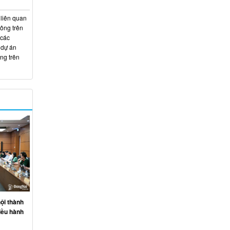
 liên quan
hông trên
 các
 dự án
ng trên
ội thành
iều hành