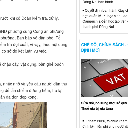
Đồng Nai ban hành
Quyết định ban hành Quy c
hợp quản lý lưu học sinh Lào
ước khi có Đoàn kiểm tra, xử lý.
Campuchia đến học tập trên 
thành phố Đồng Nai
 do UBND phường cùng Công an phường
ự phường, Ban bảo vệ dân phố, Tổ
m tra đột xuất, vì vậy, theo nội dung
CHẾ ĐỘ, CHÍNH SÁCH -
ĐỊNH MỚI
ơ sở để kết luận vụ việc.
ể chậu cây, vật dụng, bàn ghế buôn
a, nhắc nhở và yêu cầu người dân thu
g để lấn chiếm đường hẻm, trả lại
dân đã dọn dẹp xong.
Sửa đổi, bổ sung một số quy 
Thuế giá trị gia tăng
Từ năm 2026, tổ chức khám
định kỳ miễn phí cho người d