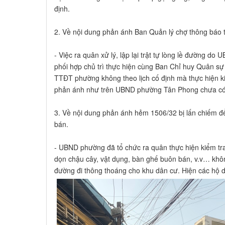
định.
2. Về nội dung phản ánh Ban Quản lý chợ thông báo tr
- Việc ra quân xử lý, lập lại trật tự lòng lề đường
phối hợp chủ trì thực hiện cùng Ban Chỉ huy Quân s
TTĐT phường không theo lịch cố định mà thực hiện kiể
phản ánh như trên UBND phường Tân Phong chưa có c
3. Về nội dung phản ánh hẻm 1506/32 bị lấn chiếm đ
bán.
- UBND phường đã tổ chức ra quân thực hiện kiểm tr
dọn chậu cây, vật dụng, bàn ghế buôn bán, v.v… khôn
đường đi thông thoáng cho khu dân cư. Hiện các hộ 