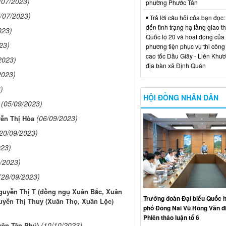
/07/2023)
phường Phước Tân
/07/2023)
Trả lời câu hỏi của bạn đọc:
đến tình trạng hạ tầng giao t
023)
Quốc lộ 20 và hoạt động của
23)
phương tiện phục vụ thi công
cao tốc Dầu Giây - Liên Khươ
2023)
địa bàn xã Định Quán
2023)
)
HỘI ĐỒNG NHÂN DÂN
(05/09/2023)
(06/09/2023)
yễn Thị Hòa
20/09/2023)
023)
/2023)
(28/09/2023)
Nguyễn Thị T (đồng ngụ Xuân Bắc, Xuân
Trưởng đoàn Đại biểu Quốc h
uyễn Thị Thuy (Xuân Thọ, Xuân Lộc)
phố Đồng Nai Vũ Hồng Văn đ
Phiên thảo luận tổ 6
(10/10/2023)
yện Tân Phú)