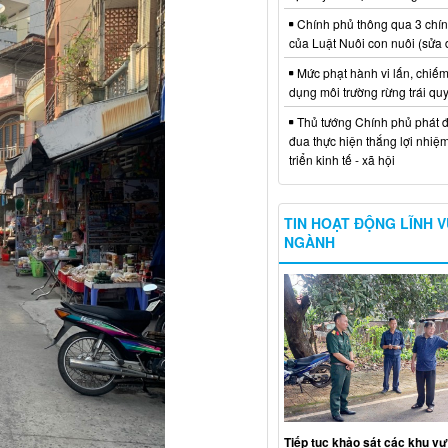
Chính phủ thông qua 3 chí
của Luật Nuôi con nuôi (sửa 
Mức phạt hành vi lấn, chiếm
dụng môi trường rừng trái qu
Thủ tướng Chính phủ phát đ
đua thực hiện thắng lợi nhiệ
triển kinh tế - xã hội
TIN HOẠT ĐỘNG LĨNH 
NGÀNH
Tiếp tục khảo sát các khu vự