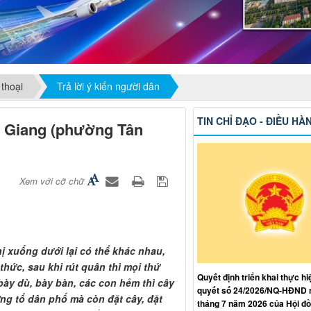
 thoại
Trả lời ý kiến người dân
TIN CHỈ ĐẠO - ĐIỀU HÀ
nh Giang (phường Tân
Xem với cỡ chữ
hị xuống dưới lại có thể khác nhau,
thức, sau khi rút quân thì mọi thứ
Quyết định triển khai thực hi
a bày dù, bày bàn, các con hẻm thì cây
quyết số 24/2026/NQ-HĐND 
ởng tổ dân phố mà còn đặt cây, đặt
tháng 7 năm 2026 của Hội đ