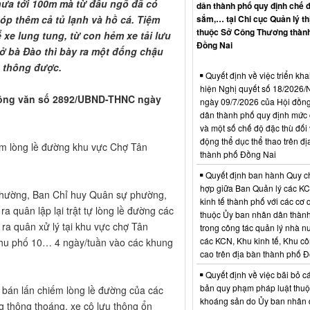
ưa tới 100m mà từ đầu ngõ đã có
dân thành phố quy định chế 
óp thêm cả tủ lạnh và hồ cá. Tiệm
sắm,… tại Chi cục Quản lý th
thuộc Sở Công Thương thàn
 xe lung tung, từ con hẻm xe tải lưu
Đồng Nai
ở bà Đào thì bày ra một đống chậu
u thông được.
Quyết định về việc triển kha
hiện Nghị quyết số 18/202
i Công văn số 2892/UBND-THNC ngày
ngày 09/7/2026 của Hội đồn
dân thành phố quy định mức c
và một số chế độ đặc thù đối 
động thể dục thể thao trên đị
ếm lòng lề đường khu vực Chợ Tân
thành phố Đồng Nai
Quyết định ban hành Quy c
hợp giữa Ban Quản lý các K
hường, Ban Chỉ huy Quân sự phường,
kinh tế thành phố với các cơ
quân lập lại trật tự lòng lề đường các
thuộc Ủy ban nhân dân thàn
 ra quân xử lý tại khu vực chợ Tân
trong công tác quản lý nhà nư
các KCN, Khu kinh tế, Khu c
khu phố 10… 4 ngày/tuần vào các khung
cao trên địa bàn thành phố 
Quyết định về việc bãi bỏ c
bản quy phạm pháp luật thuộc
n bán lấn chiếm lòng lề đường của các
khoáng sản do Ủy ban nhân 
g thông thoáng, xe cộ lưu thông ổn