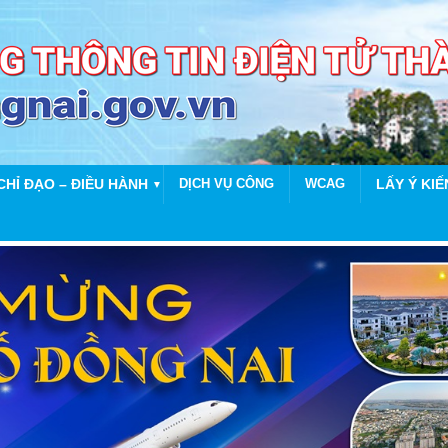
CHỈ ĐẠO – ĐIỀU HÀNH
DỊCH VỤ CÔNG
WCAG
LẤY Ý KIẾ
▼