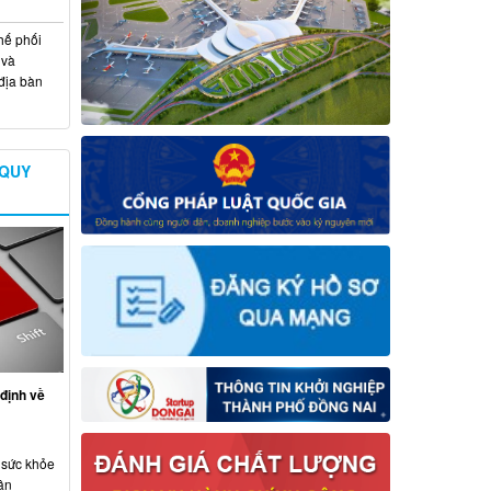
hế phối
 và
địa bàn
 QUY
định về
 sức khỏe
ân