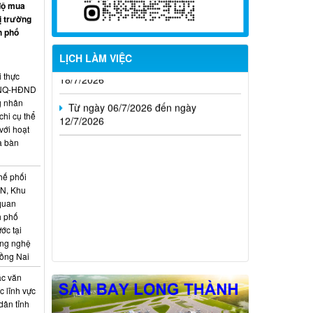
Từ ngày 20/7/2026 đến ngày
độ mua
26/7/2026
ị trường
h phố
Từ ngày 13/7/2026 đến ngày
LỊCH LÀM VIỆC
18/7/2026
i thực
Từ ngày 06/7/2026 đến ngày
6/NQ-HĐND
12/7/2026
g nhân
hi cụ thể
với hoạt
a bàn
hế phối
CN, Khu
 quan
h phố
ớc tại
ông nghệ
Đồng Nai
ác văn
 lĩnh vực
dân tỉnh