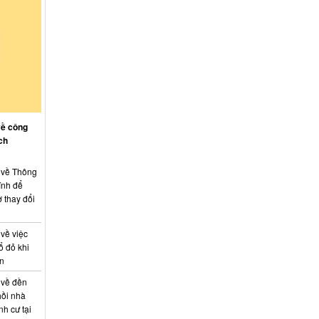
về công
ch
: về Thông
ính để
 thay đổi
 về việc
ổ đỏ khi
án
 về đền
hồi nhà
nh cư tại