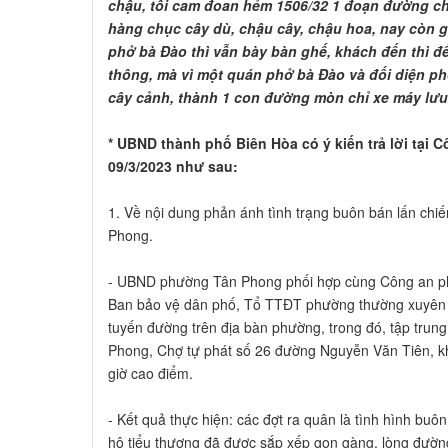
chậu, tôi cam đoan hẻm 1506/32 1 đoạn đường ch
hàng chục cây dù, chậu cây, chậu hoa, nay còn g
phở bà Đào thì vẫn bày bàn ghế, khách đến thì để
thông, mà vì một quán phở bà Đào và đối diện ph
cây cảnh, thành 1 con đường mòn chỉ xe máy lư
* UBND thành phố Biên Hòa có ý kiến trả lời tạ
09/3/2023 như sau:
1. Về nội dung phản ánh tình trạng buôn bán lấn chi
Phong.
- UBND phường Tân Phong phối hợp cùng Công an p
Ban bảo vệ dân phố, Tổ TTĐT phường thường xuyên ra 
tuyến đường trên địa bàn phường, trong đó, tập trung
Phong, Chợ tự phát số 26 đường Nguyễn Văn Tiên, 
giờ cao điểm.
- Kết quả thực hiện: các đợt ra quân là tình hình buô
hộ tiểu thương đã được sắp xếp gọn gàng, lòng đườn