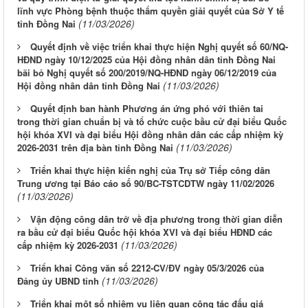
lĩnh vực Phòng bệnh thuộc thẩm quyền giải quyết của Sở Y tế
(11/03/2026)
tỉnh Đồng Nai
Quyết định về việc triển khai thực hiện Nghị quyết số 60/NQ-
HĐND ngày 10/12/2025 của Hội đồng nhân dân tỉnh Đồng Nai
bãi bỏ Nghị quyết số 200/2019/NQ-HĐND ngày 06/12/2019 của
(11/03/2026)
Hội đồng nhân dân tỉnh Đồng Nai
Quyết định ban hành Phương án ứng phó với thiên tai
trong thời gian chuẩn bị và tổ chức cuộc bầu cử đại biểu Quốc
hội khóa XVI và đại biểu Hội đồng nhân dân các cấp nhiệm kỳ
(11/03/2026)
2026-2031 trên địa bàn tỉnh Đồng Nai
Triển khai thực hiện kiến nghị của Trụ sở Tiếp công dân
Trung ương tại Báo cáo số 90/BC-TSTCDTW ngày 11/02/2026
(11/03/2026)
Vận động công dân trở về địa phương trong thời gian diễn
ra bầu cử đại biểu Quốc hội khóa XVI và đại biểu HĐND các
(11/03/2026)
cấp nhiệm kỳ 2026-2031
Triển khai Công văn số 2212-CV/ĐV ngày 05/3/2026 của
(11/03/2026)
Đảng ủy UBND tỉnh
Triển khai một số nhiệm vụ liên quan công tác đấu giá