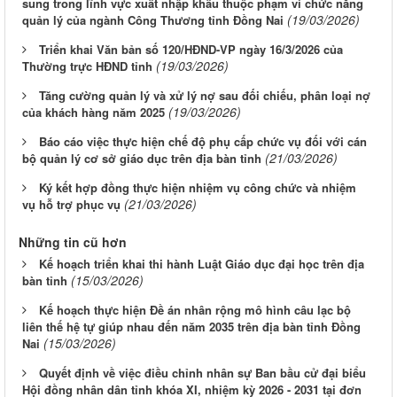
sung trong lĩnh vực xuất nhập khẩu thuộc phạm vi chức năng
(19/03/2026)
quản lý của ngành Công Thương tỉnh Đồng Nai
Triển khai Văn bản số 120/HĐND-VP ngày 16/3/2026 của
(19/03/2026)
Thường trực HĐND tỉnh
Tăng cường quản lý và xử lý nợ sau đối chiếu, phân loại nợ
(19/03/2026)
của khách hàng năm 2025
Báo cáo việc thực hiện chế độ phụ cấp chức vụ đối với cán
(21/03/2026)
bộ quản lý cơ sở giáo dục trên địa bàn tỉnh
Ký kết hợp đồng thực hiện nhiệm vụ công chức và nhiệm
(21/03/2026)
vụ hỗ trợ phục vụ
Những tin cũ hơn
Kế hoạch triển khai thi hành Luật Giáo dục đại học trên địa
(15/03/2026)
bàn tỉnh
Kế hoạch thực hiện Đề án nhân rộng mô hình câu lạc bộ
liên thế hệ tự giúp nhau đến năm 2035 trên địa bàn tỉnh Đồng
(15/03/2026)
Nai
Quyết định về việc điều chỉnh nhân sự Ban bầu cử đại biểu
Hội đồng nhân dân tỉnh khóa XI, nhiệm kỳ 2026 - 2031 tại đơn