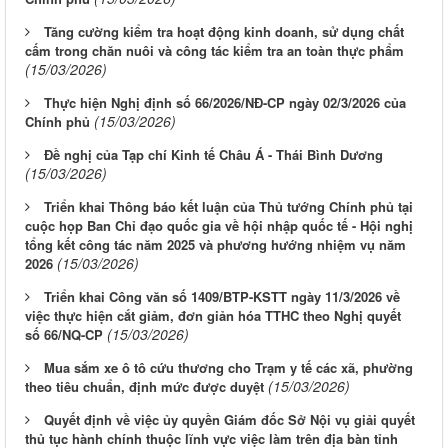
Tăng cường kiểm tra hoạt động kinh doanh, sử dụng chất
cấm trong chăn nuôi và công tác kiểm tra an toàn thực phẩm
(15/03/2026)
Thực hiện Nghị định số 66/2026/NĐ-CP ngày 02/3/2026 của
(15/03/2026)
Chính phủ
Đề nghị của Tạp chí Kinh tế Châu Á - Thái Bình Dương
(15/03/2026)
Triển khai Thông báo kết luận của Thủ tướng Chính phủ tại
cuộc họp Ban Chỉ đạo quốc gia về hội nhập quốc tế - Hội nghị
tổng kết công tác năm 2025 và phương hướng nhiệm vụ năm
(15/03/2026)
2026
Triển khai Công văn số 1409/BTP-KSTT ngày 11/3/2026 về
việc thực hiện cắt giảm, đơn giản hóa TTHC theo Nghị quyết
(15/03/2026)
số 66/NQ-CP
Mua sắm xe ô tô cứu thương cho Trạm y tế các xã, phường
(15/03/2026)
theo tiêu chuẩn, định mức được duyệt
Quyết định về việc ủy quyền Giám đốc Sở Nội vụ giải quyết
thủ tục hành chính thuộc lĩnh vực việc làm trên địa bàn tỉnh