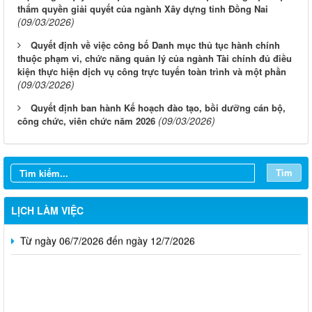
thẩm quyền giải quyết của ngành Xây dựng tỉnh Đồng Nai
(09/03/2026)
Quyết định về việc công bố Danh mục thủ tục hành chính
thuộc phạm vi, chức năng quản lý của ngành Tài chính đủ điều
kiện thực hiện dịch vụ công trực tuyến toàn trình và một phần
(09/03/2026)
Quyết định ban hành Kế hoạch đào tạo, bồi dưỡng cán bộ,
Từ ngày 03/8/2026 đến ngày 09/8/2026
(09/03/2026)
công chức, viên chức năm 2026
Từ ngày 27/7/2026 đến ngày 02/8/2026
Tìm
Từ ngày 20/7/2026 đến ngày 26/7/2026
Từ ngày 13/7/2026 đến ngày 18/7/2026
LỊCH LÀM VIỆC
Từ ngày 06/7/2026 đến ngày 12/7/2026