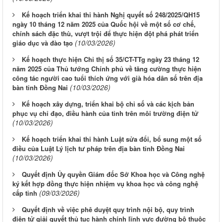
Kế hoạch triển khai thi hành Nghị quyết số 248/2025/QH15
ngày 10 tháng 12 năm 2025 của Quốc hội về một số cơ chế,
chính sách đặc thù, vượt trội để thực hiện đột phá phát triển
(10/03/2026)
giáo dục và đào tạo
Kế hoạch thực hiện Chỉ thị số 35/CT-TTg ngày 23 tháng 12
năm 2025 của Thủ tướng Chính phủ về tăng cường thực hiện
công tác người cao tuổi thích ứng với già hóa dân số trên địa
(10/03/2026)
bàn tỉnh Đồng Nai
Kế hoạch xây dựng, triển khai bộ chỉ số và các kịch bản
phục vụ chỉ đạo, điều hành của tỉnh trên môi trường điện tử
(10/03/2026)
Kế hoạch triển khai thi hành Luật sửa đổi, bổ sung một số
điều của Luật Lý lịch tư pháp trên địa bàn tỉnh Đồng Nai
(10/03/2026)
Quyết định Ủy quyền Giám đốc Sở Khoa học và Công nghệ
ký kết hợp đồng thực hiện nhiệm vụ khoa học và công nghệ
(09/03/2026)
cấp tỉnh
Quyết định về việc phê duyệt quy trình nội bộ, quy trình
điện tử giải quyết thủ tục hành chính lĩnh vực đường bộ thuộc