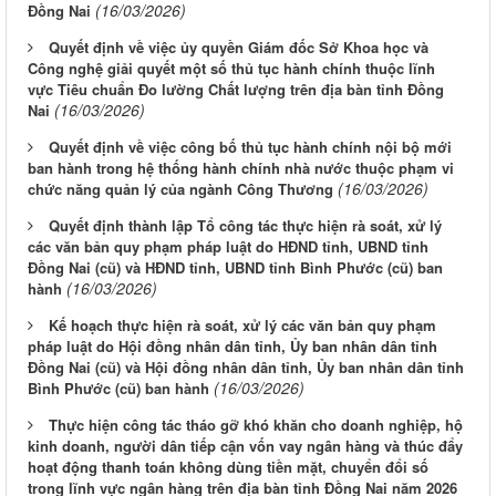
(16/03/2026)
Đồng Nai
Quyết định về việc ủy quyền Giám đốc Sở Khoa học và
Công nghệ giải quyết một số thủ tục hành chính thuộc lĩnh
vực Tiêu chuẩn Đo lường Chất lượng trên địa bàn tỉnh Đồng
(16/03/2026)
Nai
Quyết định về việc công bố thủ tục hành chính nội bộ mới
ban hành trong hệ thống hành chính nhà nước thuộc phạm vi
(16/03/2026)
chức năng quản lý của ngành Công Thương
Quyết định thành lập Tổ công tác thực hiện rà soát, xử lý
các văn bản quy phạm pháp luật do HĐND tỉnh, UBND tỉnh
Đồng Nai (cũ) và HĐND tỉnh, UBND tỉnh Bình Phước (cũ) ban
(16/03/2026)
hành
Kế hoạch thực hiện rà soát, xử lý các văn bản quy phạm
pháp luật do Hội đồng nhân dân tỉnh, Ủy ban nhân dân tỉnh
Đồng Nai (cũ) và Hội đồng nhân dân tỉnh, Ủy ban nhân dân tỉnh
(16/03/2026)
Bình Phước (cũ) ban hành
Thực hiện công tác tháo gỡ khó khăn cho doanh nghiệp, hộ
kinh doanh, người dân tiếp cận vốn vay ngân hàng và thúc đẩy
hoạt động thanh toán không dùng tiền mặt, chuyển đổi số
trong lĩnh vực ngân hàng trên địa bàn tỉnh Đồng Nai năm 2026