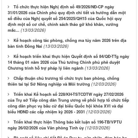
Tổ chức thực hiện Nghị định số 49/2026/NĐ-CP ngày
31/01/2026 của Chính phủ quy định chi tiết và hướng dẫn một
số điều của Nghị quyết số 254/2025/QH15 của Quốc hội quy
định một số cơ chế, chính sách tháo gỡ khó khăn, vướng
(13/03/2026)
mắc...
Kế hoạch công tác phòng, chống ma túy năm 2026 trên địa
(13/03/2026)
bàn tỉnh Đồng Nai
Kế hoạch triển khai thực hiện Quyết định số 84/QĐ-TTg ngày
14 tháng 01 năm 2026 của Thủ tướng Chính phủ phê duyệt
(13/03/2026)
Chương trình hỗ trợ pháp lý liên ngành
Chấp thuận chủ trương tổ chức trực ban phòng, chống
(12/03/2026)
thiên tai tại Sở Nông nghiệp và Môi trường
Triển khai Kế hoạch số 228/KH-TSTCDTW ngày 27/02/2026
của Trụ sở Tiếp công dân Trung ương về phối hợp tổ chức tiếp
công dân phục vụ bầu cử đại biểu Quốc hội khóa XVI và đại
(12/03/2026)
biểu HĐND các cấp nhiệm kỳ 2026 - 2031
Triển khai thực hiện Thông báo kết luận số 196-TB/VPTU
(12/03/2026)
ngày 26/02/2026 của Văn phòng Tỉnh ủy
Rà soát số liệu chi tiết Đề án Duy tu, sửa chữa, đảm bảo hạ