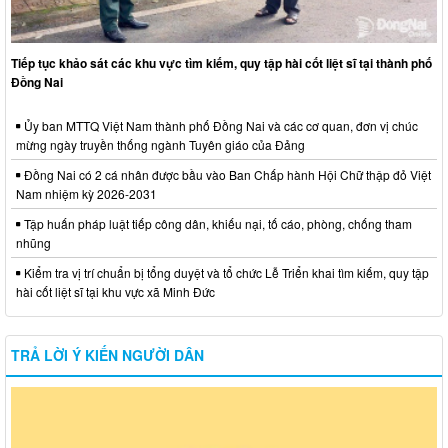
Tiếp tục khảo sát các khu vực tìm kiếm, quy tập hài cốt liệt sĩ tại thành phố
Đồng Nai
Ủy ban MTTQ Việt Nam thành phố Đồng Nai và các cơ quan, đơn vị chúc
mừng ngày truyền thống ngành Tuyên giáo của Đảng
Đồng Nai có 2 cá nhân được bầu vào Ban Chấp hành Hội Chữ thập đỏ Việt
Nam nhiệm kỳ 2026-2031
Tập huấn pháp luật tiếp công dân, khiếu nại, tố cáo, phòng, chống tham
nhũng
Kiểm tra vị trí chuẩn bị tổng duyệt và tổ chức Lễ Triển khai tìm kiếm, quy tập
hài cốt liệt sĩ tại khu vực xã Minh Đức
TRẢ LỜI Ý KIẾN NGƯỜI DÂN