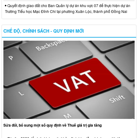
Quyết định giao đất cho Ban Quản lý dự án khu vực 07 để thực hiện dự án
Trường Tiểu học Mạc Đĩnh Chi tại phường Xuân Lộc, thành phố Đồng Nai
CHẾ ĐỘ, CHÍNH SÁCH - QUY ĐỊNH MỚI
Sửa đổi, bổ sung một số quy định về Thuế giá trị gia tăng