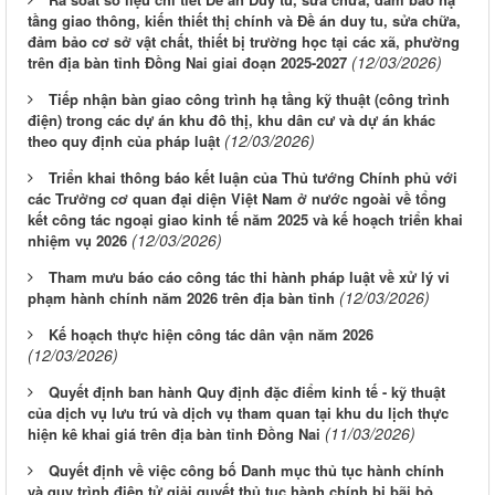
tầng giao thông, kiến thiết thị chính và Đề án duy tu, sửa chữa,
đảm bảo cơ sở vật chất, thiết bị trường học tại các xã, phường
(12/03/2026)
trên địa bàn tỉnh Đồng Nai giai đoạn 2025-2027
Tiếp nhận bàn giao công trình hạ tầng kỹ thuật (công trình
điện) trong các dự án khu đô thị, khu dân cư và dự án khác
(12/03/2026)
theo quy định của pháp luật
Triển khai thông báo kết luận của Thủ tướng Chính phủ với
các Trưởng cơ quan đại diện Việt Nam ở nước ngoài về tổng
kết công tác ngoại giao kinh tế năm 2025 và kế hoạch triển khai
(12/03/2026)
nhiệm vụ 2026
Tham mưu báo cáo công tác thi hành pháp luật về xử lý vi
(12/03/2026)
phạm hành chính năm 2026 trên địa bàn tỉnh
Kế hoạch thực hiện công tác dân vận năm 2026
(12/03/2026)
Quyết định ban hành Quy định đặc điểm kinh tế - kỹ thuật
của dịch vụ lưu trú và dịch vụ tham quan tại khu du lịch thực
(11/03/2026)
hiện kê khai giá trên địa bàn tỉnh Đồng Nai
Quyết định về việc công bố Danh mục thủ tục hành chính
và quy trình điện tử giải quyết thủ tục hành chính bị bãi bỏ