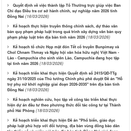
Quyết định về việc thành lập Tổ Thường trực giúp việc Ban
Chỉ đạo Điều tra cơ sở hành chính, sự nghiệp năm 2026 tỉnh
(16/03/2026)
Đồng Nai
Kế hoạch thực hiện truyền thông chính sách, dự thảo văn
bản quy phạm pháp luật trong quá trình xây dựng văn bản quy
(18/03/2026)
phạm pháp luật trên địa bàn tỉnh năm 2026
Kế hoạch tổ chức Họp mặt đón Tết cổ truyền Bunpimay và
Chol Chnam Thmay và Ngày hội văn hóa hữu nghị Việt Nam -
Lào - Campuchia cho sinh viên Lào, Campuchia đang học tập
(18/03/2026)
tại tỉnh năm 2026
Kế hoạch triển khai thực hiện Quyết định số 2415/QĐ-TTg
ngày 31/10/2025 của Thủ tướng Chính phủ phê duyệt Đề án "Hỗ
trợ phụ nữ khởi nghiệp giai đoạn 2026-2035" trên địa bàn tỉnh
(18/03/2026)
Đồng Nai
Kế hoạch nghiên cứu, học tập về công tác triển khai thực
hiện dự án đầu tư theo phương thức đối tác công tư tại Thành
(18/03/2026)
phố Hải Phòng
Kế hoạch triển khai thực hiện Đề án "Phổ biến, giáo dục
pháp luật phù hợp với đối tượng, địa bàn vùng đồng bào dân