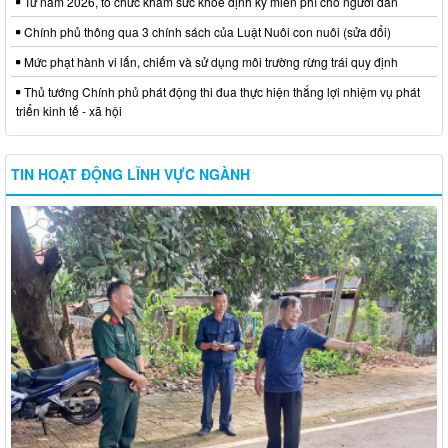
Từ năm 2026, tổ chức khám sức khỏe định kỳ miễn phí cho người dân
Chính phủ thông qua 3 chính sách của Luật Nuôi con nuôi (sửa đổi)
Mức phạt hành vi lấn, chiếm và sử dụng môi trường rừng trái quy định
Thủ tướng Chính phủ phát động thi đua thực hiện thắng lợi nhiệm vụ phát
triển kinh tế - xã hội
TIN HOẠT ĐỘNG LĨNH VỰC NGÀNH