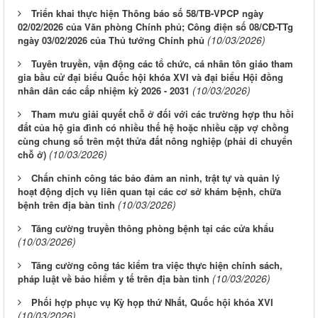
Triển khai thực hiện Thông báo số 58/TB-VPCP ngày
02/02/2026 của Văn phòng Chính phủ; Công điện số 08/CĐ-TTg
(10/03/2026)
ngày 03/02/2026 của Thủ tướng Chính phủ
Tuyên truyền, vận động các tổ chức, cá nhân tôn giáo tham
gia bầu cử đại biểu Quốc hội khóa XVI và đại biểu Hội đồng
(10/03/2026)
nhân dân các cấp nhiệm kỳ 2026 - 2031
Tham mưu giải quyết chỗ ở đối với các trường hợp thu hồi
đất của hộ gia đình có nhiều thế hệ hoặc nhiều cặp vợ chồng
cùng chung số trên một thửa đất nông nghiệp (phải di chuyển
(10/03/2026)
chỗ ở)
Chấn chỉnh công tác bảo đảm an ninh, trật tự và quản lý
hoạt động dịch vụ liên quan tại các cơ sở khám bệnh, chữa
(10/03/2026)
bệnh trên địa bàn tỉnh
Tăng cường truyền thông phòng bệnh tại các cửa khẩu
(10/03/2026)
Tăng cường công tác kiểm tra việc thực hiện chính sách,
(10/03/2026)
pháp luật về bảo hiểm y tế trên địa bàn tỉnh
Phối hợp phục vụ Kỳ họp thứ Nhất, Quốc hội khóa XVI
(10/03/2026)