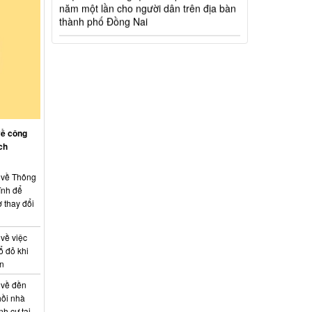
Hỗ trợ đăng tải thông tin hợp nhất,
thay đổi địa chỉ trụ sở làm việc
Công khai thông tin vi phạm pháp luật
trong lĩnh vực đất đai, tại phường Hố Nai
về công
ch
: về Thông
ính để
 thay đổi
 về việc
ổ đỏ khi
án
 về đền
hồi nhà
nh cư tại