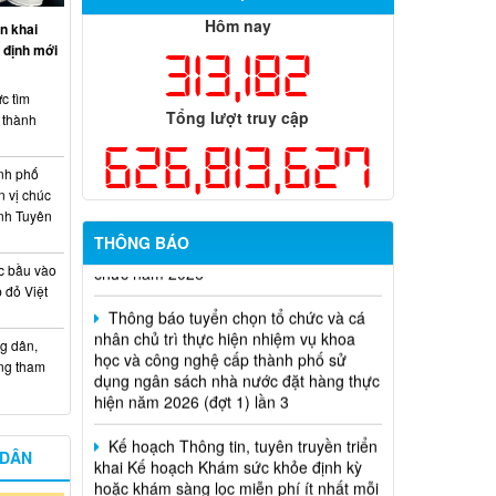
Hôm nay
n khai
 định mới
313,182
c tìm
Tổng lượt truy cập
i thành
626,813,627
nh phố
n vị chúc
Thông báo về việc tuyển dụng viên
nh Tuyên
chức năm 2026
THÔNG BÁO
c bầu vào
Thông báo tuyển chọn tổ chức và cá
 đỏ Việt
nhân chủ trì thực hiện nhiệm vụ khoa
học và công nghệ cấp thành phố sử
dụng ngân sách nhà nước đặt hàng thực
g dân,
hiện năm 2026 (đợt 1) lần 3
ống tham
Kế hoạch Thông tin, tuyên truyền triển
khai Kế hoạch Khám sức khỏe định kỳ
hoặc khám sàng lọc miễn phí ít nhất mỗi
 DÂN
năm một lần cho người dân trên địa bàn
thành phố Đồng Nai