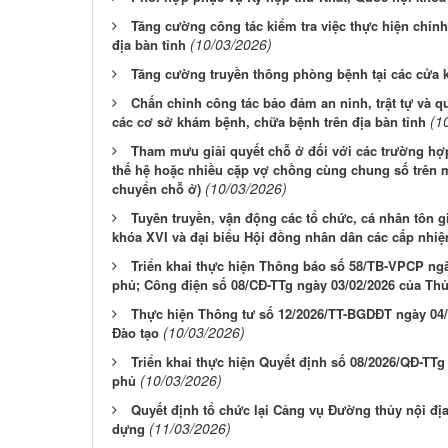
Tăng cường công tác kiểm tra việc thực hiện chính 
(10/03/2026)
địa bàn tỉnh
Tăng cường truyền thông phòng bệnh tại các cửa 
Chấn chỉnh công tác bảo đảm an ninh, trật tự và qu
(1
các cơ sở khám bệnh, chữa bệnh trên địa bàn tỉnh
Tham mưu giải quyết chỗ ở đối với các trường hợp
thế hệ hoặc nhiều cặp vợ chồng cùng chung số trên m
(10/03/2026)
chuyển chỗ ở)
Tuyên truyền, vận động các tổ chức, cá nhân tôn g
khóa XVI và đại biểu Hội đồng nhân dân các cấp nhiệ
Triển khai thực hiện Thông báo số 58/TB-VPCP ng
phủ; Công điện số 08/CĐ-TTg ngày 03/02/2026 của Th
Thực hiện Thông tư số 12/2026/TT-BGDĐT ngày 04/
(10/03/2026)
Đào tạo
Triển khai thực hiện Quyết định số 08/2026/QĐ-TT
(10/03/2026)
phủ
Quyết định tổ chức lại Cảng vụ Đường thủy nội địa
(11/03/2026)
dựng