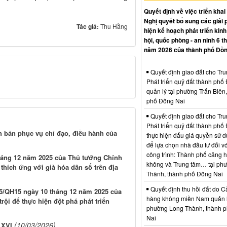
Quyết định về việc triển khai
Nghị quyết bổ sung các giải 
Tác giả:
Thu Hằng
hiện kế hoạch phát triển kinh 
hội, quốc phòng - an ninh 6 t
năm 2026 của thành phố Đồn
Quyết định giao đất cho Tr
Phát triển quỹ đất thành phố
quản lý tại phường Trấn Biên
phố Đồng Nai
Quyết định giao đất cho Tr
Phát triển quỹ đất thành phố
ch bản phục vụ chỉ đạo, điều hành của
thực hiện đấu giá quyền sử d
để lựa chọn nhà đầu tư đối vớ
công trình: Thành phố cảng 
tháng 12 năm 2025 của Thủ tướng Chính
không và Trung tâm… tại ph
thích ứng với già hóa dân số trên địa
Thành, thành phố Đồng Nai
Quyết định thu hồi đất do C
025/QH15 ngày 10 tháng 12 năm 2025 của
hàng không miền Nam quản l
rội để thực hiện đột phá phát triển
phường Long Thành, thành 
Nai
(10/03/2026)
 XVI