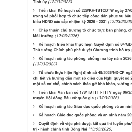
(12/03/2026)
Tỉnh ủy
Triển khai Kế hoạch số 228/KH-TSTCDTW ngày 27/0
ương về phối hợp tổ chức tiếp công dân phục vụ bầu 
(12/03/2026
biểu HĐND các cấp nhiệm kỳ 2026 - 2031
Chấp thuận chủ trương tổ chức trực ban phòng, ch
(12/03/2026)
Môi trường
Kế hoạch triển khai thực hiện Quyết định số 84/Q
Thủ tướng Chính phủ phê duyệt Chương trình hỗ trợ 
Kế hoạch công tác phòng, chống ma túy năm 2026 t
(13/03/2026)
Tổ chức thực hiện Nghị định số 49/2026/NĐ-CP ngà
chi tiết và hướng dẫn một số điều của Nghị quyết số
một số cơ chế, chính sách tháo gỡ khó khăn, vướng 
Triển khai Văn bản số 178/TBTTTT-TTTV ngày 06/3/
(13/03/2026)
truyền Hội đồng Bầu cử quốc gia
Kế hoạch công tác Giáo dục quốc phòng và an ninh
Kế hoạch Giáo dục quốc phòng và an ninh năm 20
Quyết định về việc phê duyệt kết quả thi tuyển ph
(13/03/2026)
trị - hành chính tỉnh Đồng Nai