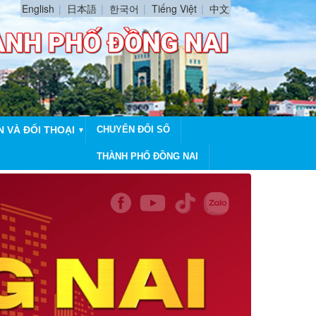
English
日本語
한국어
Tiếng Việt
中文
N VÀ ĐỐI THOẠI
CHUYỂN ĐỔI SỐ
▼
THÀNH PHỐ ĐỒNG NAI