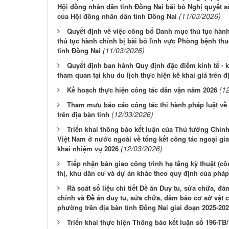
Hội đồng nhân dân tỉnh Đồng Nai bãi bỏ Nghị quyết 
(11/03/2026)
của Hội đồng nhân dân tỉnh Đồng Nai
Quyết định về việc công bố Danh mục thủ tục hành 
thủ tục hành chính bị bãi bỏ lĩnh vực Phòng bệnh thu
(11/03/2026)
tỉnh Đồng Nai
Quyết định ban hành Quy định đặc điểm kinh tế - kỹ
tham quan tại khu du lịch thực hiện kê khai giá trên đ
(1
Kế hoạch thực hiện công tác dân vận năm 2026
Tham mưu báo cáo công tác thi hành pháp luật về
(12/03/2026)
trên địa bàn tỉnh
Triển khai thông báo kết luận của Thủ tướng Chín
Việt Nam ở nước ngoài về tổng kết công tác ngoại gia
(12/03/2026)
khai nhiệm vụ 2026
Tiếp nhận bàn giao công trình hạ tầng kỹ thuật (cô
thị, khu dân cư và dự án khác theo quy định của pháp
Rà soát số liệu chi tiết Đề án Duy tu, sửa chữa, đả
chính và Đề án duy tu, sửa chữa, đảm bảo cơ sở vật chấ
phường trên địa bàn tỉnh Đồng Nai giai đoạn 2025-20
Triển khai thực hiện Thông báo kết luận số 196-T