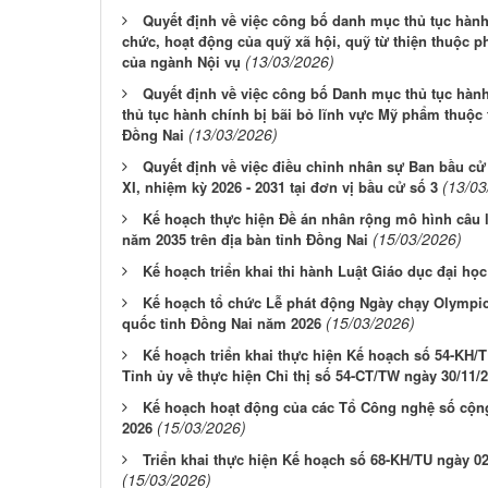
Quyết định về việc công bố danh mục thủ tục hành
chức, hoạt động của quỹ xã hội, quỹ từ thiện thuộc 
(13/03/2026)
của ngành Nội vụ
Quyết định về việc công bố Danh mục thủ tục hành 
thủ tục hành chính bị bãi bỏ lĩnh vực Mỹ phẩm thuộc 
(13/03/2026)
Đồng Nai
Quyết định về việc điều chỉnh nhân sự Ban bầu cử
(13/03
XI, nhiệm kỳ 2026 - 2031 tại đơn vị bầu cử số 3
Kế hoạch thực hiện Đề án nhân rộng mô hình câu l
(15/03/2026)
năm 2035 trên địa bàn tỉnh Đồng Nai
Kế hoạch triển khai thi hành Luật Giáo dục đại học 
Kế hoạch tổ chức Lễ phát động Ngày chạy Olympic
(15/03/2026)
quốc tỉnh Đồng Nai năm 2026
Kế hoạch triển khai thực hiện Kế hoạch số 54-KH/
Tỉnh ủy về thực hiện Chỉ thị số 54-CT/TW ngày 30/11/2
Kế hoạch hoạt động của các Tổ Công nghệ số cộng
(15/03/2026)
2026
Triển khai thực hiện Kế hoạch số 68-KH/TU ngày 0
(15/03/2026)