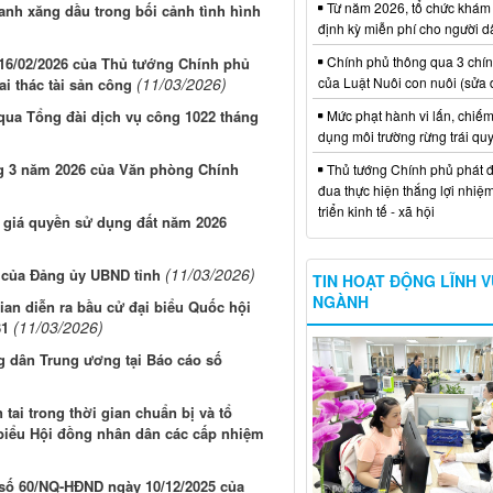
Từ năm 2026, tổ chức khám
anh xăng dầu trong bối cảnh tình hình
định kỳ miễn phí cho người d
Chính phủ thông qua 3 chí
 16/02/2026 của Thủ tướng Chính phủ
của Luật Nuôi con nuôi (sửa 
(11/03/2026)
ai thác tài sản công
Mức phạt hành vi lấn, chiếm
 qua Tổng đài dịch vụ công 1022 tháng
dụng môi trường rừng trái qu
ng 3 năm 2026 của Văn phòng Chính
Thủ tướng Chính phủ phát đ
đua thực hiện thắng lợi nhiệ
triển kinh tế - xã hội
u giá quyền sử dụng đất năm 2026
(11/03/2026)
6 của Đảng ủy UBND tỉnh
TIN HOẠT ĐỘNG LĨNH 
NGÀNH
ian diễn ra bầu cử đại biểu Quốc hội
(11/03/2026)
31
ng dân Trung ương tại Báo cáo số
ai trong thời gian chuẩn bị và tổ
 biểu Hội đồng nhân dân các cấp nhiệm
t số 60/NQ-HĐND ngày 10/12/2025 của