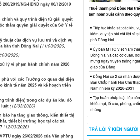
số 200/2019/NQ-HĐND ngày 06/12/2019
Thuế thành phố Đồng Nai triể
tạm hoãn xuất cảnh theo quy
chính và quy trình điện tử giải quyết
ộc thẩm quyền giải quyết của Sở Y tế
Tiếp tục khảo sát các khu vự
kiếm, quy tập hài cốt liệt sĩ tạ
 thuật của dịch vụ lưu trú và dịch vụ
phố Đồng Nai
(11/03/2026)
ịa bàn tỉnh Đồng Nai
Ủy ban MTTQ Việt Nam thà
2/03/2026)
Đồng Nai và các cơ quan, đơ
mừng ngày truyền thống ngà
 xử lý vi phạm hành chính năm 2026
giáo của Đảng
Đồng Nai có 2 cá nhân đượ
h phủ với các Trưởng cơ quan đại diện
Ban Chấp hành Hội Chữ thập
o kinh tế năm 2025 và kế hoạch triển
Nam nhiệm kỳ 2026-2031
Tập huấn pháp luật tiếp côn
ng trình điện) trong các dự án khu đô
khiếu nại, tố cáo, phòng, ch
(12/03/2026)
 luật
nhũng
m bảo hạ tầng giao thông, kiến thiết thị
t, thiết bị trường học tại các xã,
(12/03/2026)
27
TRẢ LỜI Ý KIẾN NGƯỜI
B/VPTU ngày 26/02/2026 của Văn phòng