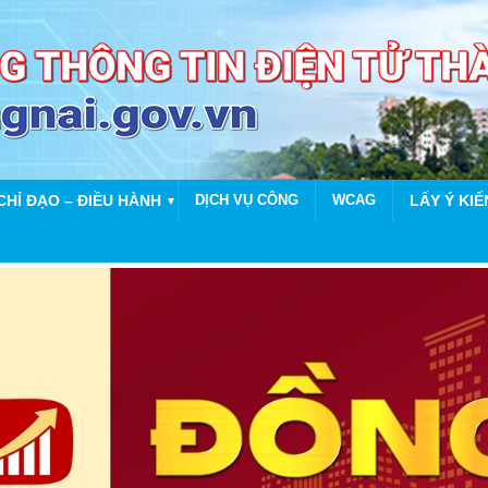
CHỈ ĐẠO – ĐIỀU HÀNH
DỊCH VỤ CÔNG
WCAG
LẤY Ý KIẾ
▼