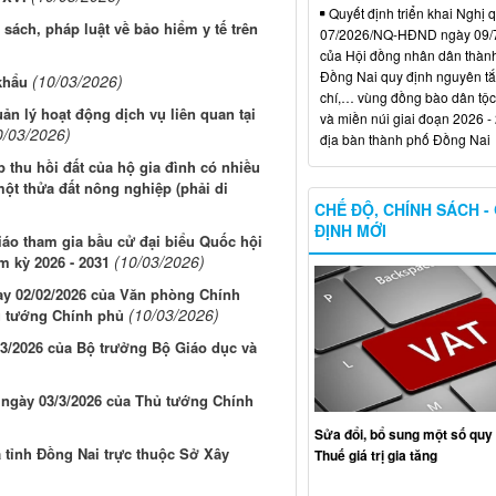
Quyết định triển khai Nghị 
sách, pháp luật về bảo hiểm y tế trên
07/2026/NQ-HĐND ngày 09/
của Hội đồng nhân dân thàn
Đồng Nai quy định nguyên tắc
(10/03/2026)
khẩu
chí,… vùng đồng bào dân tộc
ản lý hoạt động dịch vụ liên quan tại
và miền núi giai đoạn 2026 -
0/03/2026)
địa bàn thành phố Đồng Nai
 thu hồi đất của hộ gia đình có nhiều
ột thửa đất nông nghiệp (phải di
CHẾ ĐỘ, CHÍNH SÁCH -
ĐỊNH MỚI
iáo tham gia bầu cử đại biểu Quốc hội
(10/03/2026)
m kỳ 2026 - 2031
ày 02/02/2026 của Văn phòng Chính
(10/03/2026)
ủ tướng Chính phủ
3/2026 của Bộ trưởng Bộ Giáo dục và
g ngày 03/3/2026 của Thủ tướng Chính
Sửa đổi, bổ sung một số quy 
 tỉnh Đồng Nai trực thuộc Sở Xây
Thuế giá trị gia tăng