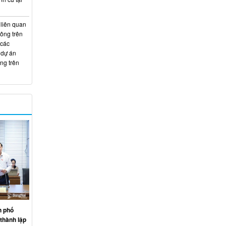
 liên quan
hông trên
 các
 dự án
ng trên
h phố
thành lập