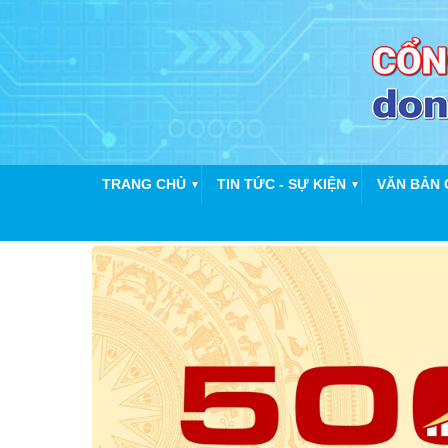
TRANG CHỦ
TIN TỨC - SỰ KIỆN
VĂN BẢN 
▼
▼