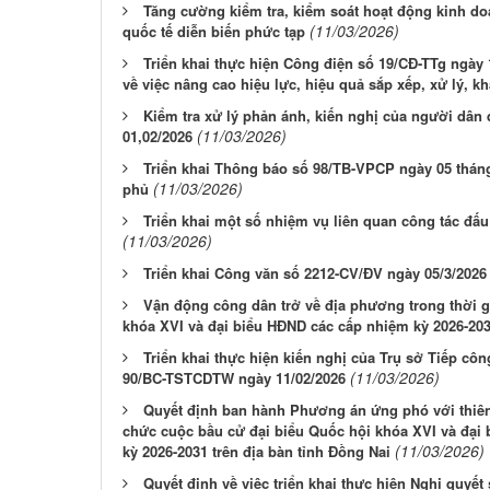
Tăng cường kiểm tra, kiểm soát hoạt động kinh do
(11/03/2026)
quốc tế diễn biến phức tạp
Triển khai thực hiện Công điện số 19/CĐ-TTg ngày
về việc nâng cao hiệu lực, hiệu quả sắp xếp, xử lý, kh
Kiểm tra xử lý phản ánh, kiến nghị của người dân
(11/03/2026)
01,02/2026
Triển khai Thông báo số 98/TB-VPCP ngày 05 thá
(11/03/2026)
phủ
Triển khai một số nhiệm vụ liên quan công tác đấ
(11/03/2026)
Triển khai Công văn số 2212-CV/ĐV ngày 05/3/202
Vận động công dân trở về địa phương trong thời g
khóa XVI và đại biểu HĐND các cấp nhiệm kỳ 2026-20
Triển khai thực hiện kiến nghị của Trụ sở Tiếp cô
(11/03/2026)
90/BC-TSTCDTW ngày 11/02/2026
Quyết định ban hành Phương án ứng phó với thiên t
chức cuộc bầu cử đại biểu Quốc hội khóa XVI và đại
(11/03/2026)
kỳ 2026-2031 trên địa bàn tỉnh Đồng Nai
Quyết định về việc triển khai thực hiện Nghị quyế