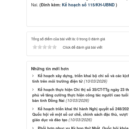
Nai.
(Đính kèm:
Kế hoạch số 115/KH-UBND
)
Tổng số điểm của bài viết là: 0 trong 0 đánh giá
Click để đánh giá bài viết
Những tin mới hơn
Kế hoạch xây dựng, triển khai bộ chỉ số và các kị
(10/03/2026)
tỉnh trên môi trường điện tử
Kế hoạch thực hiện Chỉ thị số 35/CT-TTg ngày 23 
phủ về tăng cường thực hiện công tác người cao tuổi 
(10/03/2026)
bàn tỉnh Đồng Nai
Kế hoạch triển khai thi hành Nghị quyết số 248/2
Quốc hội về một số cơ chế, chính sách đặc thù, vượt t
(10/03/2026)
giáo dục và đào tạo
Phối hợp phục vụ Kỳ họp thứ Nhất, Quốc hội khóa