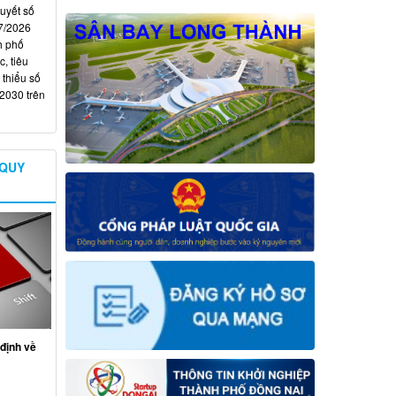
quyết số
7/2026
h phố
, tiêu
 thiểu số
 2030 trên
 QUY
định về