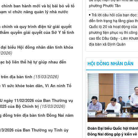
phường Phước Tân
 chính ban hành mới và bị bãi bỏ về tổ
phạm vi chức năng quản lý nhà nước
Trả lời câu hỏi của bạn đọc:
đến tình trạng hạ tầng giao t
chính và quy trình điện tử giải quyết
Quốc lộ 20 và hoạt động của
thẩm quyền giải quyết của Sở Y tế tỉnh
phương tiện phục vụ thi công
cao tốc Dầu Giây - Liên Khươ
địa bàn xã Định Quán
 đại biểu Hội đồng nhân dân tỉnh khóa
/2026)
ạc bộ liên thế hệ tự giúp nhau đến
HỘI ĐỒNG NHÂN DÂN
(15/03/2026)
trên địa bàn tỉnh
 Vì sức khỏe toàn dân, Vì An ninh Tổ
TU ngày 11/02/2026 của Ban Thường vụ
(15/03/2026)
025 của Bộ Chính trị
 đồng trên địa bàn tỉnh Đồng Nai năm
Đoàn Đại biểu Quốc hội thàn
2/3/2026 của Ban Thường vụ Tỉnh ủy
Đồng Nai đóng góp ý kiến về 