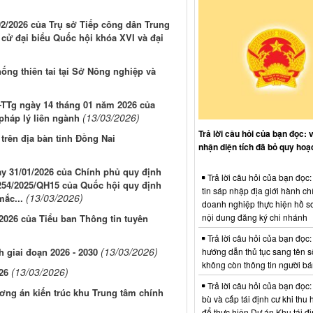
2/2026 của Trụ sở Tiếp công dân Trung
cử đại biểu Quốc hội khóa XVI và đại
)
ống thiên tai tại Sở Nông nghiệp và
Đ-TTg ngày 14 tháng 01 năm 2026 của
(13/03/2026)
pháp lý liên ngành
Trả lời câu hỏi của bạn đọc: 
rên địa bàn tỉnh Đồng Nai
nhận diện tích đã bỏ quy hoạ
y 31/01/2026 của Chính phủ quy định
Trả lời câu hỏi của bạn đọc
 254/2025/QH15 của Quốc hội quy định
tin sáp nhập địa giới hành ch
(13/03/2026)
mắc...
doanh nghiệp thực hiện hồ sơ
nội dung đăng ký chi nhánh
2026 của Tiểu ban Thông tin tuyên
Trả lời câu hỏi của bạn đọc:
(13/03/2026)
hướng dẫn thủ tục sang tên s
 giai đoạn 2026 - 2030
không còn thông tin người b
(13/03/2026)
26
Trả lời câu hỏi của bạn đọc:
ương án kiến trúc khu Trung tâm chính
bù và cấp tái định cư khi thu 
để thực hiện Dự án Khu tái đị