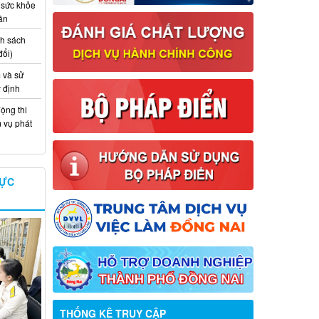
 sức khỏe
ân
nh sách
đổi)
 và sử
y định
ộng thi
m vụ phát
VỰC
THỐNG KÊ TRUY CẬP