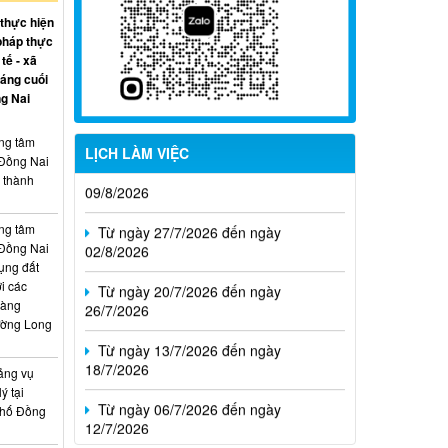
 thực hiện
pháp thực
tế - xã
háng cuối
g Nai
ung tâm
Từ ngày 03/8/2026 đến ngày
LỊCH LÀM VIỆC
 Đồng Nai
09/8/2026
, thành
Từ ngày 27/7/2026 đến ngày
02/8/2026
ung tâm
 Đồng Nai
Từ ngày 20/7/2026 đến ngày
ụng đất
26/7/2026
i các
hàng
ường Long
Từ ngày 13/7/2026 đến ngày
18/7/2026
ảng vụ
Từ ngày 06/7/2026 đến ngày
ý tại
12/7/2026
phố Đồng