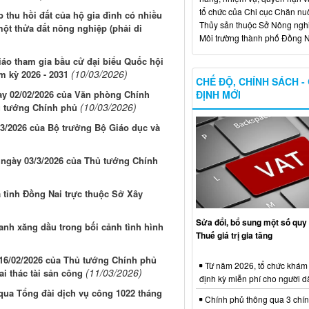
tổ chức của Chi cục Chăn nuô
 thu hồi đất của hộ gia đình có nhiều
Thủy sản thuộc Sở Nông ngh
ột thửa đất nông nghiệp (phải di
Môi trường thành phố Đồng N
iáo tham gia bầu cử đại biểu Quốc hội
(10/03/2026)
m kỳ 2026 - 2031
CHẾ ĐỘ, CHÍNH SÁCH -
ày 02/02/2026 của Văn phòng Chính
ĐỊNH MỚI
(10/03/2026)
ủ tướng Chính phủ
3/2026 của Bộ trưởng Bộ Giáo dục và
g ngày 03/3/2026 của Thủ tướng Chính
 tỉnh Đồng Nai trực thuộc Sở Xây
Sửa đổi, bổ sung một số quy 
anh xăng dầu trong bối cảnh tình hình
Thuế giá trị gia tăng
 16/02/2026 của Thủ tướng Chính phủ
Từ năm 2026, tổ chức khám
(11/03/2026)
ai thác tài sản công
định kỳ miễn phí cho người d
 qua Tổng đài dịch vụ công 1022 tháng
Chính phủ thông qua 3 chí