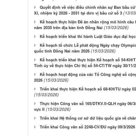
Quyết định về việc điều chỉnh nhân sự Ban bầu cử
(13/03
XI, nhiệm kỳ 2026 - 2031 tại đơn vị bầu cử số 3
Kế hoạch thực hiện Đề án nhân rộng mô hình câu l
(15/03/2026)
năm 2035 trên địa bàn tỉnh Đồng Nai
Kế hoạch triển khai thi hành Luật Giáo dục đại học 
Kế hoạch tổ chức Lễ phát động Ngày chạy Olympic
(15/03/2026)
quốc tỉnh Đồng Nai năm 2026
Kế hoạch triển khai thực hiện Kế hoạch số 54-KH/
Tỉnh ủy về thực hiện Chỉ thị số 54-CT/TW ngày 30/11/2
Kế hoạch hoạt động của các Tổ Công nghệ số cộng
(15/03/2026)
2026
Triển khai thực hiện Kế hoạch số 68-KH/TU ngày 0
(15/03/2026)
Thực hiện Công văn số 165/DTKV.II-QLH ngày 06/3
(15/03/2026)
vực II
Triển khai Hệ thống cơ sở dữ liệu quốc gia về chăn
Triển khai Công văn số 2248-CV/ĐU ngày 09/3/202