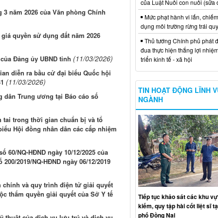
của Luật Nuôi con nuôi (sửa 
ng 3 năm 2026 của Văn phòng Chính
Mức phạt hành vi lấn, chiếm
dụng môi trường rừng trái qu
u giá quyền sử dụng đất năm 2026
Thủ tướng Chính phủ phát đ
đua thực hiện thắng lợi nhiệ
(11/03/2026)
6 của Đảng ủy UBND tỉnh
triển kinh tế - xã hội
ian diễn ra bầu cử đại biểu Quốc hội
(11/03/2026)
31
TIN HOẠT ĐỘNG LĨNH 
ng dân Trung ương tại Báo cáo số
NGÀNH
ai trong thời gian chuẩn bị và tổ
 biểu Hội đồng nhân dân các cấp nhiệm
t số 60/NQ-HĐND ngày 10/12/2025 của
số 200/2019/NQ-HĐND ngày 06/12/2019
chính và quy trình điện tử giải quyết
ộc thẩm quyền giải quyết của Sở Y tế
Tiếp tục khảo sát các khu vự
kiếm, quy tập hài cốt liệt sĩ t
phố Đồng Nai
 thuật của dịch vụ lưu trú và dịch vụ