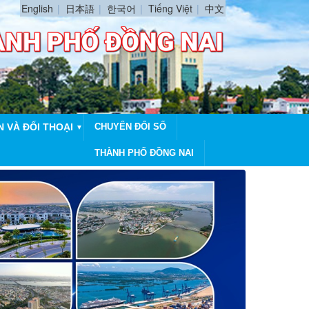
English
日本語
한국어
Tiếng Việt
中文
N VÀ ĐỐI THOẠI
CHUYỂN ĐỔI SỐ
▼
THÀNH PHỐ ĐỒNG NAI