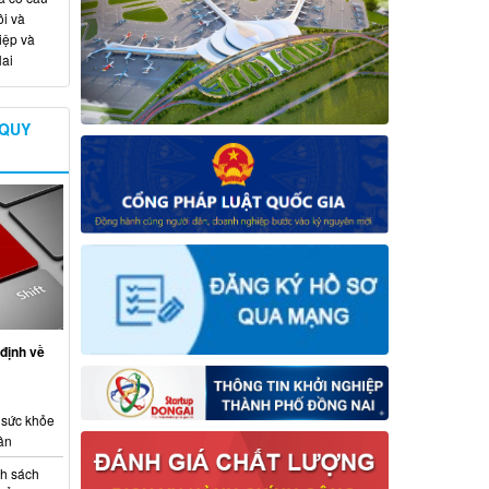
i và
iệp và
ai
 QUY
định về
 sức khỏe
ân
nh sách