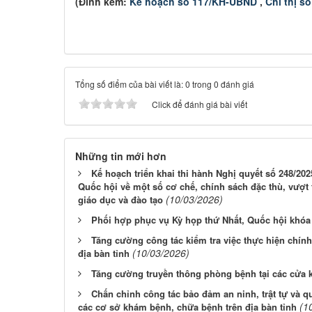
(Đính kèm:
Kế hoạch số 117/KH-UBND
,
Chỉ thị s
Tổng số điểm của bài viết là: 0 trong 0 đánh giá
Click để đánh giá bài viết
Những tin mới hơn
Kế hoạch triển khai thi hành Nghị quyết số 248/2
Quốc hội về một số cơ chế, chính sách đặc thù, vượt t
(10/03/2026)
giáo dục và đào tạo
Phối hợp phục vụ Kỳ họp thứ Nhất, Quốc hội khóa
Tăng cường công tác kiểm tra việc thực hiện chính 
(10/03/2026)
địa bàn tỉnh
Tăng cường truyền thông phòng bệnh tại các cửa 
Chấn chỉnh công tác bảo đảm an ninh, trật tự và qu
(1
các cơ sở khám bệnh, chữa bệnh trên địa bàn tỉnh