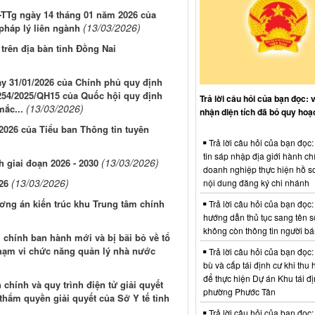
Đ-TTg ngày 14 tháng 01 năm 2026 của
(13/03/2026)
pháp lý liên ngành
rên địa bàn tỉnh Đồng Nai
y 31/01/2026 của Chính phủ quy định
 254/2025/QH15 của Quốc hội quy định
Trả lời câu hỏi của bạn đọc: 
(13/03/2026)
mắc...
nhận diện tích đã bỏ quy hoạ
2026 của Tiểu ban Thông tin tuyên
Trả lời câu hỏi của bạn đọc
tin sáp nhập địa giới hành ch
(13/03/2026)
 giai đoạn 2026 - 2030
doanh nghiệp thực hiện hồ sơ
(13/03/2026)
nội dung đăng ký chi nhánh
26
ương án kiến trúc khu Trung tâm chính
Trả lời câu hỏi của bạn đọc:
hướng dẫn thủ tục sang tên s
không còn thông tin người b
 chính ban hành mới và bị bãi bỏ về tổ
phạm vi chức năng quản lý nhà nước
Trả lời câu hỏi của bạn đọc:
bù và cấp tái định cư khi thu 
để thực hiện Dự án Khu tái đị
chính và quy trình điện tử giải quyết
phường Phước Tân
thẩm quyền giải quyết của Sở Y tế tỉnh
Trả lời câu hỏi của bạn đọc: