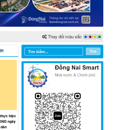
Thay đổi màu sắc
NH
Tìm
Từ ngày 03/8/2026 đến ngày
09/8/2026
 thực hiện
HĐND ngày
Từ ngày 27/7/2026 đến ngày
 dân