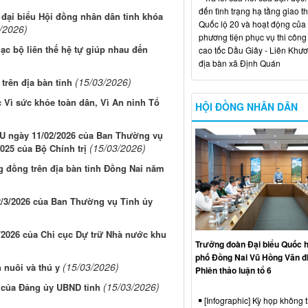
đến tình trạng hạ tầng giao t
 đại biểu Hội đồng nhân dân tỉnh khóa
Quốc lộ 20 và hoạt động của
/2026)
phương tiện phục vụ thi công
ạc bộ liên thế hệ tự giúp nhau đến
cao tốc Dầu Giây - Liên Khươ
địa bàn xã Định Quán
(15/03/2026)
trên địa bàn tỉnh
 Vì sức khỏe toàn dân, Vì An ninh Tổ
HỘI ĐỒNG NHÂN DÂN
TU ngày 11/02/2026 của Ban Thường vụ
(15/03/2026)
025 của Bộ Chính trị
 đồng trên địa bàn tỉnh Đồng Nai năm
2/3/2026 của Ban Thường vụ Tỉnh ủy
/2026 của Chi cục Dự trữ Nhà nước khu
Trưởng đoàn Đại biểu Quốc h
phố Đồng Nai Vũ Hồng Văn đ
(15/03/2026)
 nuôi và thú y
Phiên thảo luận tổ 6
(15/03/2026)
6 của Đảng ủy UBND tỉnh
[Infographic] Kỳ họp không 