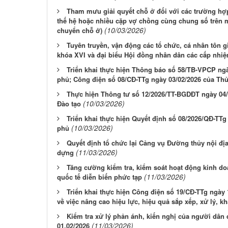
Tham mưu giải quyết chỗ ở đối với các trường hợp
thế hệ hoặc nhiều cặp vợ chồng cùng chung số trên m
(10/03/2026)
chuyển chỗ ở)
Tuyên truyền, vận động các tổ chức, cá nhân tôn g
khóa XVI và đại biểu Hội đồng nhân dân các cấp nhiệ
Triển khai thực hiện Thông báo số 58/TB-VPCP ng
phủ; Công điện số 08/CĐ-TTg ngày 03/02/2026 của Th
Thực hiện Thông tư số 12/2026/TT-BGDĐT ngày 04/
(10/03/2026)
Đào tạo
Triển khai thực hiện Quyết định số 08/2026/QĐ-TT
(10/03/2026)
phủ
Quyết định tổ chức lại Cảng vụ Đường thủy nội địa
(11/03/2026)
dựng
Tăng cường kiểm tra, kiểm soát hoạt động kinh do
(11/03/2026)
quốc tế diễn biến phức tạp
Triển khai thực hiện Công điện số 19/CĐ-TTg ngày
về việc nâng cao hiệu lực, hiệu quả sắp xếp, xử lý, kh
Kiểm tra xử lý phản ánh, kiến nghị của người dân
(11/03/2026)
01,02/2026