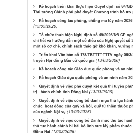
Kế hoạch triển khai thực hiện Quyết định số 84/Q
Thủ tướng Chính phủ phê duyệt Chương trình hỗ trợ 
Kế hoạch công tác phòng, chống ma túy năm 2026 t
(13/03/2026)
Tổ chức thực hiện Nghị định số 49/2026/NĐ-CP ngà
chi tiết và hướng dẫn một số điều của Nghị quyết số
một số cơ chế, chính sách tháo gỡ khó khăn, vướng 
Triển khai Văn bản số 178/TBTTTT-TTTV ngày 06/3/
(13/03/2026)
truyền Hội đồng Bầu cử quốc gia
Kế hoạch công tác Giáo dục quốc phòng và an ninh
Kế hoạch Giáo dục quốc phòng và an ninh năm 20
Quyết định về việc phê duyệt kết quả thi tuyển ph
(13/03/2026)
trị - hành chính tỉnh Đồng Nai
Quyết định về việc công bố danh mục thủ tục hành
chức, hoạt động của quỹ xã hội, quỹ từ thiện thuộc 
(13/03/2026)
của ngành Nội vụ
Quyết định về việc công bố Danh mục thủ tục hành 
thủ tục hành chính bị bãi bỏ lĩnh vực Mỹ phẩm thuộc 
(13/03/2026)
Đồng Nai