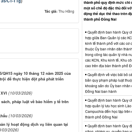
ố 35/CT-TTg
)
thành phố quy định mức chi 
một số chế độ đặc thù đối vớ
Tác giả:
Thu Hằng
động thể dục thể thao trên đị
thành phố Đồng Nai
Quyết định ban hành Quy c
hợp giữa Ban Quản lý các K
kinh tế thành phố với các cơ
thuộc Ủy ban nhân dân thàn
trong công tác quản lý nhà nư
các KCN, Khu kinh tế, Khu c
cao trên địa bàn thành phố 
025/QH15 ngày 10 tháng 12 năm 2025 của
Quyết định về việc bãi bỏ c
rội để thực hiện đột phá phát triển
bản quy phạm pháp luật thuộc
khoáng sản do Ủy ban nhân 
Đồng Nai ban hành
(10/03/2026)
 XVI
Quyết định ban hành Quy c
sách, pháp luật về bảo hiểm y tế trên
hợp quản lý lưu học sinh Lào
Campuchia đến học tập trên 
(10/03/2026)
khẩu
thành phố Đồng Nai
ản lý hoạt động dịch vụ liên quan tại
Quyết định ban hành Quy đ
0/03/2026)
năng, nhiệm vụ, quyền hạn v