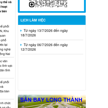
02/8/2026
cụ thể và
i hoạt
Từ ngày 20/7/2026 đến ngày
a bàn
26/7/2026
LỊCH LÀM VIỆC
Từ ngày 13/7/2026 đến ngày
hế phối
18/7/2026
CN, Khu
 quan
Từ ngày 06/7/2026 đến ngày
h phố
12/7/2026
ớc tại
ông nghệ
Đồng Nai
ác văn
 lĩnh vực
dân tỉnh
hế phối
 và
địa bàn
ịnh chức
à cơ cấu