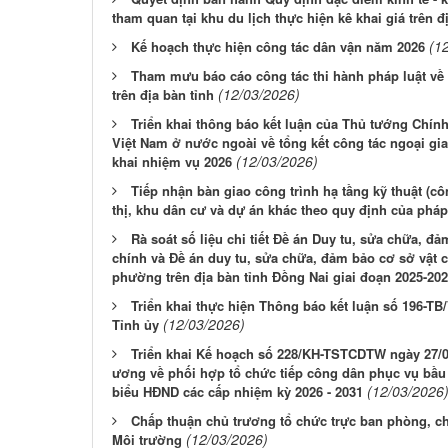
tham quan tại khu du lịch thực hiện kê khai giá trên đ
(1
Kế hoạch thực hiện công tác dân vận năm 2026
Tham mưu báo cáo công tác thi hành pháp luật về
(12/03/2026)
trên địa bàn tỉnh
Triển khai thông báo kết luận của Thủ tướng Chín
Việt Nam ở nước ngoài về tổng kết công tác ngoại gia
(12/03/2026)
khai nhiệm vụ 2026
Tiếp nhận bàn giao công trình hạ tầng kỹ thuật (cô
thị, khu dân cư và dự án khác theo quy định của pháp
Rà soát số liệu chi tiết Đề án Duy tu, sửa chữa, đả
chính và Đề án duy tu, sửa chữa, đảm bảo cơ sở vật chấ
phường trên địa bàn tỉnh Đồng Nai giai đoạn 2025-20
Triển khai thực hiện Thông báo kết luận số 196-T
(12/03/2026)
Tỉnh ủy
Triển khai Kế hoạch số 228/KH-TSTCDTW ngày 27/0
ương về phối hợp tổ chức tiếp công dân phục vụ bầu 
(12/03/2026
biểu HĐND các cấp nhiệm kỳ 2026 - 2031
Chấp thuận chủ trương tổ chức trực ban phòng, ch
(12/03/2026)
Môi trường