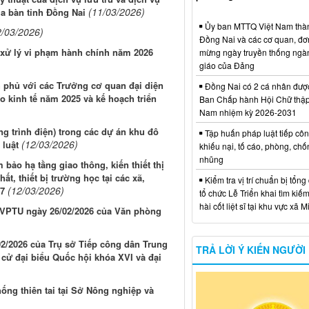
(11/03/2026)
ịa bàn tỉnh Đồng Nai
Ủy ban MTTQ Việt Nam thà
2/03/2026)
Đồng Nai và các cơ quan, đơ
 xử lý vi phạm hành chính năm 2026
mừng ngày truyền thống ngà
giáo của Đảng
h phủ với các Trưởng cơ quan đại diện
Đồng Nai có 2 cá nhân đượ
o kinh tế năm 2025 và kế hoạch triển
Ban Chấp hành Hội Chữ thập
Nam nhiệm kỳ 2026-2031
ng trình điện) trong các dự án khu đô
Tập huấn pháp luật tiếp côn
(12/03/2026)
 luật
khiếu nại, tố cáo, phòng, ch
nhũng
m bảo hạ tầng giao thông, kiến thiết thị
t, thiết bị trường học tại các xã,
Kiểm tra vị trí chuẩn bị tổng
(12/03/2026)
27
tổ chức Lễ Triển khai tìm kiếm
hài cốt liệt sĩ tại khu vực xã 
B/VPTU ngày 26/02/2026 của Văn phòng
2/2026 của Trụ sở Tiếp công dân Trung
TRẢ LỜI Ý KIẾN NGƯỜI
cử đại biểu Quốc hội khóa XVI và đại
)
ống thiên tai tại Sở Nông nghiệp và