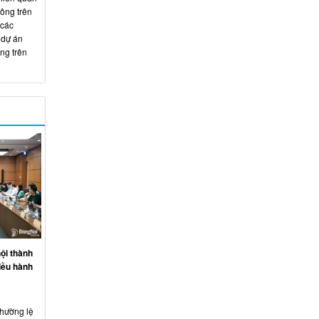
hông trên
 các
 dự án
ng trên
ội thành
iều hành
thường lệ