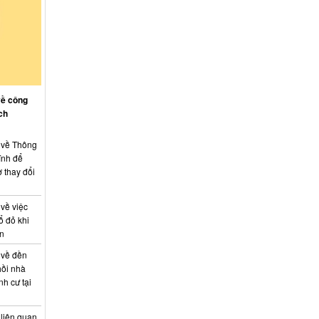
về công
ch
: về Thông
ính để
 thay đổi
 về việc
ổ đỏ khi
án
 về đền
hồi nhà
nh cư tại
 liên quan