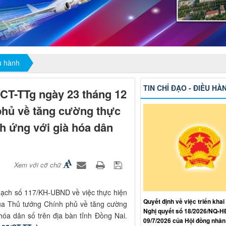
ều hành
TIN CHỈ ĐẠO - ĐIỀU HÀ
/CT-TTg ngày 23 tháng 12
phủ về tăng cường thực
ch ứng với già hóa dân
Xem với cỡ chữ
oạch số 117/KH-UBND về việc thực hiện
Quyết định về việc triển khai
ủa Thủ tướng Chính phủ về tăng cường
Nghị quyết số 18/2026/NQ-
 hóa dân số trên địa bàn tỉnh Đồng Nai.
09/7/2026 của Hội đồng nhân