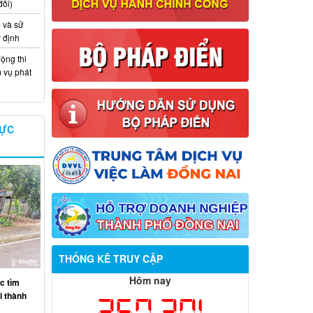
đổi)
 và sử
y định
ộng thi
m vụ phát
VỰC
Thông báo về việc tuyển dụng viên
THỐNG KÊ TRUY CẬP
chức năm 2026
Hôm nay
c tìm
Thông báo tuyển chọn tổ chức và cá
ại thành
267,301
nhân chủ trì thực hiện nhiệm vụ khoa