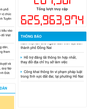
học và công nghệ cấp thành phố sử
dụng ngân sách nhà nước đặt hàng thực
Tổng lượt truy cập
nh phố
hiện năm 2026 (đợt 1) lần 3
n vị chúc
625,963,974
nh Tuyên
Kế hoạch Thông tin, tuyên truyền triển
khai Kế hoạch Khám sức khỏe định kỳ
hoặc khám sàng lọc miễn phí ít nhất mỗi
c bầu vào
năm một lần cho người dân trên địa bàn
 đỏ Việt
THÔNG BÁO
thành phố Đồng Nai
g dân,
Hỗ trợ đăng tải thông tin hợp nhất,
ống tham
thay đổi địa chỉ trụ sở làm việc
Công khai thông tin vi phạm pháp luật
 duyệt và
trong lĩnh vực đất đai, tại phường Hố Nai
, quy tập
Minh Đức
 DÂN