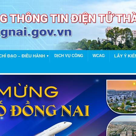
CHỈ ĐẠO – ĐIỀU HÀNH
DỊCH VỤ CÔNG
WCAG
LẤY Ý KIẾ
▼