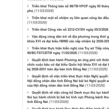
Triển khai Thông báo số 98/TB-VPCP ngày 05 thá
(11/03/2026)
phủ
Triển khai một số nhiệm vụ liên quan công tác đấ
(11/03/2026)
Triển khai Công văn số 2212-CV/ĐV ngày 05/3/202
Vận động công dân trở về địa phương trong thời g
khóa XVI và đại biểu HĐND các cấp nhiệm kỳ 2026-20
Triển khai thực hiện kiến nghị của Trụ sở Tiếp cô
(11/03/2026)
90/BC-TSTCDTW ngày 11/02/2026
Quyết định ban hành Phương án ứng phó với thiên t
chức cuộc bầu cử đại biểu Quốc hội khóa XVI và đại
(11/03/2026)
kỳ 2026-2031 trên địa bàn tỉnh Đồng Nai
Quyết định về việc triển khai thực hiện Nghị quyế
Hội đồng nhân dân tỉnh Đồng Nai bãi bỏ Nghị quyết 
(11/03/2026)
của Hội đồng nhân dân tỉnh Đồng Nai
Quyết định về việc công bố Danh mục thủ tục hành 
thủ tục hành chính bị bãi bỏ lĩnh vực Phòng bệnh thu
(11/03/2026)
tỉnh Đồng Nai
Quyết định ban hành Quy định đặc điểm kinh tế - kỹ