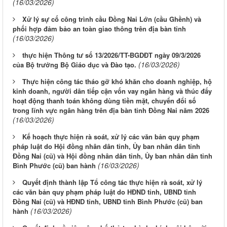
(16/03/2026)
Xử lý sự cố công trình cầu Đồng Nai Lớn (cầu Ghềnh) và
phối hợp đảm bảo an toàn giao thông trên địa bàn tỉnh
(16/03/2026)
thực hiện Thông tư số 13/2026/TT-BGDĐT ngày 09/3/2026
(16/03/2026)
của Bộ trưởng Bộ Giáo dục và Đào tạo.
Thực hiện công tác tháo gỡ khó khăn cho doanh nghiệp, hộ
kinh doanh, người dân tiếp cận vốn vay ngân hàng và thúc đẩy
hoạt động thanh toán không dùng tiền mặt, chuyển đổi số
trong lĩnh vực ngân hàng trên địa bàn tỉnh Đồng Nai năm 2026
(16/03/2026)
Kế hoạch thực hiện rà soát, xử lý các văn bản quy phạm
pháp luật do Hội đồng nhân dân tỉnh, Ủy ban nhân dân tỉnh
Đồng Nai (cũ) và Hội đồng nhân dân tỉnh, Ủy ban nhân dân tỉnh
(16/03/2026)
Bình Phước (cũ) ban hành
Quyết định thành lập Tổ công tác thực hiện rà soát, xử lý
các văn bản quy phạm pháp luật do HĐND tỉnh, UBND tỉnh
Đồng Nai (cũ) và HĐND tỉnh, UBND tỉnh Bình Phước (cũ) ban
(16/03/2026)
hành