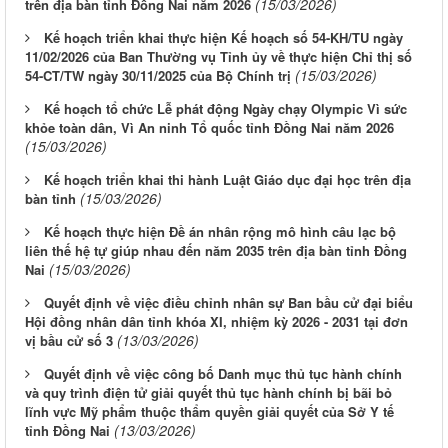
(15/03/2026)
trên địa bàn tỉnh Đồng Nai năm 2026
Kế hoạch triển khai thực hiện Kế hoạch số 54-KH/TU ngày
11/02/2026 của Ban Thường vụ Tỉnh ủy về thực hiện Chỉ thị số
(15/03/2026)
54-CT/TW ngày 30/11/2025 của Bộ Chính trị
Kế hoạch tổ chức Lễ phát động Ngày chạy Olympic Vì sức
khỏe toàn dân, Vì An ninh Tổ quốc tỉnh Đồng Nai năm 2026
(15/03/2026)
Kế hoạch triển khai thi hành Luật Giáo dục đại học trên địa
(15/03/2026)
bàn tỉnh
Kế hoạch thực hiện Đề án nhân rộng mô hình câu lạc bộ
liên thế hệ tự giúp nhau đến năm 2035 trên địa bàn tỉnh Đồng
(15/03/2026)
Nai
Quyết định về việc điều chỉnh nhân sự Ban bầu cử đại biểu
Hội đồng nhân dân tỉnh khóa XI, nhiệm kỳ 2026 - 2031 tại đơn
(13/03/2026)
vị bầu cử số 3
Quyết định về việc công bố Danh mục thủ tục hành chính
và quy trình điện tử giải quyết thủ tục hành chính bị bãi bỏ
lĩnh vực Mỹ phẩm thuộc thẩm quyền giải quyết của Sở Y tế
(13/03/2026)
tỉnh Đồng Nai