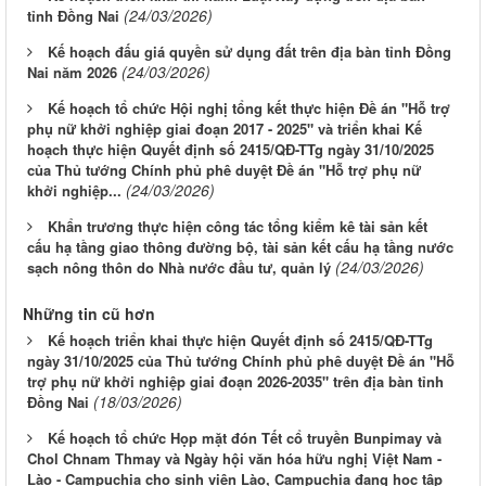
(24/03/2026)
tỉnh Đồng Nai
Kế hoạch đấu giá quyền sử dụng đất trên địa bàn tỉnh Đồng
(24/03/2026)
Nai năm 2026
Kế hoạch tổ chức Hội nghị tổng kết thực hiện Đề án "Hỗ trợ
phụ nữ khởi nghiệp giai đoạn 2017 - 2025" và triển khai Kế
hoạch thực hiện Quyết định số 2415/QĐ-TTg ngày 31/10/2025
của Thủ tướng Chính phủ phê duyệt Đề án "Hỗ trợ phụ nữ
(24/03/2026)
khởi nghiệp...
Khẩn trương thực hiện công tác tổng kiểm kê tài sản kết
cấu hạ tầng giao thông đường bộ, tài sản kết cấu hạ tầng nước
(24/03/2026)
sạch nông thôn do Nhà nước đầu tư, quản lý
Những tin cũ hơn
Kế hoạch triển khai thực hiện Quyết định số 2415/QĐ-TTg
ngày 31/10/2025 của Thủ tướng Chính phủ phê duyệt Đề án "Hỗ
trợ phụ nữ khởi nghiệp giai đoạn 2026-2035" trên địa bàn tỉnh
(18/03/2026)
Đồng Nai
Kế hoạch tổ chức Họp mặt đón Tết cổ truyền Bunpimay và
Chol Chnam Thmay và Ngày hội văn hóa hữu nghị Việt Nam -
Lào - Campuchia cho sinh viên Lào, Campuchia đang học tập