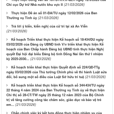
(21/03/2026)
Chi cục Dự trữ Nhà nước khu vực II
Thực hiện Đề án số 01-ĐA/TU ngày 12/02/2026 của Ban
(21/03/2026)
Thường vụ Tỉnh ủy
Trả lời ý kiến, kiến nghị của cử tri tại xã An Viễn
(21/03/2026)
Kế hoạch Triển khai thực hiện Kế hoạch số 18-KH/ĐU ngày
03/02/2026 của Đảng ủy UBND tỉnh V/v triển khai thực hiện Kế
hoạch của Ban Chấp hành Đảng bộ UBND tỉnh thực hiện Nghị
quyết Đại hội đại biểu Đảng bộ tỉnh Đồng Nai lần thứ I nhiệm
(21/03/2026)
kỳ 2025-2030...
Kế hoạch triển khai thực hiện Quyết định số 224/QĐ-TTg
ngày 03/02/2026 của Thủ tướng Chính phủ về thi hành Luật sửa
(21/03/2026)
đổi, bổ sung một số điều của Luật Sở hữu trí tuệ
Kế hoạch triển khai thực hiện Kế hoạch số 344-KH/TU ngày
22 tháng 4 năm 2024 của Ban Thường vụ Tỉnh ủy về thực hiện
Chỉ thị số 28-CT/TW ngày 25 tháng 12 năm 2023 của Bộ Chính
trị về tăng cường công tác chăm sóc, giáo dục và bảo vệ trẻ
(21/03/2026)
em...
Chấn chỉnh việc ký kết hợp đồng thực hiện nhiệm vụ của