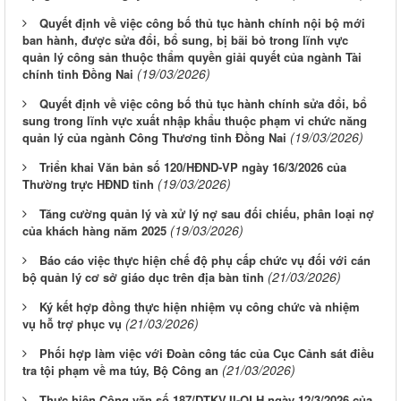
Quyết định về việc công bố thủ tục hành chính nội bộ mới
ban hành, được sửa đổi, bổ sung, bị bãi bỏ trong lĩnh vực
quản lý công sản thuộc thẩm quyền giải quyết của ngành Tài
(19/03/2026)
chính tỉnh Đồng Nai
Quyết định về việc công bố thủ tục hành chính sửa đổi, bổ
sung trong lĩnh vực xuất nhập khẩu thuộc phạm vi chức năng
(19/03/2026)
quản lý của ngành Công Thương tỉnh Đồng Nai
Triển khai Văn bản số 120/HĐND-VP ngày 16/3/2026 của
(19/03/2026)
Thường trực HĐND tỉnh
Tăng cường quản lý và xử lý nợ sau đối chiếu, phân loại nợ
(19/03/2026)
của khách hàng năm 2025
Báo cáo việc thực hiện chế độ phụ cấp chức vụ đối với cán
(21/03/2026)
bộ quản lý cơ sở giáo dục trên địa bàn tỉnh
Ký kết hợp đồng thực hiện nhiệm vụ công chức và nhiệm
(21/03/2026)
vụ hỗ trợ phục vụ
Phối hợp làm việc với Đoàn công tác của Cục Cảnh sát điều
(21/03/2026)
tra tội phạm về ma túy, Bộ Công an
Thực hiện Công văn số 187/DTKV.II-QLH ngày 12/3/2026 của