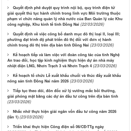
Quyết định phê duyệt quy trình nội bộ, quy trình điện tử
giải quyết thủ tục hành chính trong lĩnh vực Môi trường thuộc
phạm vi chức năng quản lý nhà nước của Ban Quản lý các Khu
(22/03/2026)
công nghiệp, Khu kinh tế tỉnh Đồng Nai
Quyết định về việc công bố danh mục đô thị loại II, loại III;
phường đạt trình độ phát triển đô thị đối với đơn vị hành
(23/03/2026)
chính trong đô thị trên địa bàn tỉnh Đồng Nai
Kế hoạch tiếp và làm việc với đoàn công tác của tỉnh Nghệ
An trao đổi, học tập kinh nghiệm thực hiện dự án nhà máy
(23/03/2026)
nhiệt điện LNG, Nhơn Trạch 3 và Nhơn Trạch 4
Kế hoạch tổ chức Lễ xuất khẩu chuối và thúc đẩy xuất khẩu
(23/03/2026)
nông sản tỉnh Đồng Nai năm 2026
Tiếp tục theo dõi, đôn đốc xử lý vướng mắc bồi thường,
giải phóng mặt bằng các dự án đầu tư công trên địa bàn tỉnh
(23/03/2026)
Nhắc nhở thực hiện giải ngân vốn đầu tư công năm 2026
(23/03/2026)
(lần 1)
Triển khai thực hiện Công điện số 06/CĐ-TTg ngày