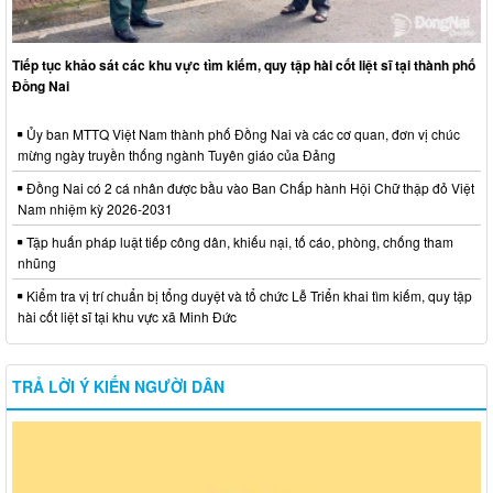
Tiếp tục khảo sát các khu vực tìm kiếm, quy tập hài cốt liệt sĩ tại thành phố
Đồng Nai
Ủy ban MTTQ Việt Nam thành phố Đồng Nai và các cơ quan, đơn vị chúc
mừng ngày truyền thống ngành Tuyên giáo của Đảng
Đồng Nai có 2 cá nhân được bầu vào Ban Chấp hành Hội Chữ thập đỏ Việt
Nam nhiệm kỳ 2026-2031
Tập huấn pháp luật tiếp công dân, khiếu nại, tố cáo, phòng, chống tham
nhũng
Kiểm tra vị trí chuẩn bị tổng duyệt và tổ chức Lễ Triển khai tìm kiếm, quy tập
hài cốt liệt sĩ tại khu vực xã Minh Đức
TRẢ LỜI Ý KIẾN NGƯỜI DÂN