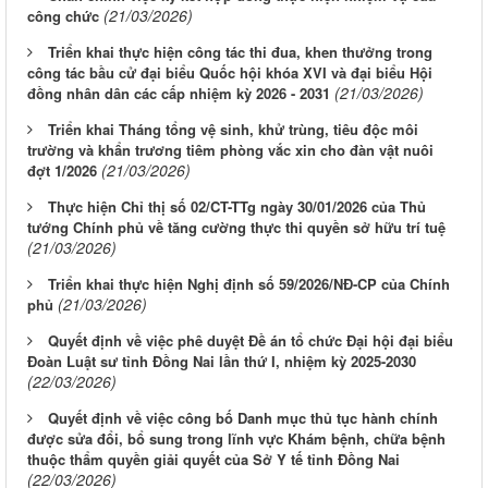
(21/03/2026)
công chức
Triển khai thực hiện công tác thi đua, khen thưởng trong
công tác bầu cử đại biểu Quốc hội khóa XVI và đại biểu Hội
(21/03/2026)
đồng nhân dân các cấp nhiệm kỳ 2026 - 2031
Triển khai Tháng tổng vệ sinh, khử trùng, tiêu độc môi
trường và khẩn trương tiêm phòng vắc xin cho đàn vật nuôi
(21/03/2026)
đợt 1/2026
Thực hiện Chỉ thị số 02/CT-TTg ngày 30/01/2026 của Thủ
tướng Chính phủ về tăng cường thực thi quyền sở hữu trí tuệ
(21/03/2026)
Triển khai thực hiện Nghị định số 59/2026/NĐ-CP của Chính
(21/03/2026)
phủ
Quyết định về việc phê duyệt Đề án tổ chức Đại hội đại biểu
Đoàn Luật sư tỉnh Đồng Nai lần thứ I, nhiệm kỳ 2025-2030
(22/03/2026)
Quyết định về việc công bố Danh mục thủ tục hành chính
được sửa đổi, bổ sung trong lĩnh vực Khám bệnh, chữa bệnh
thuộc thẩm quyền giải quyết của Sở Y tế tỉnh Đồng Nai
(22/03/2026)