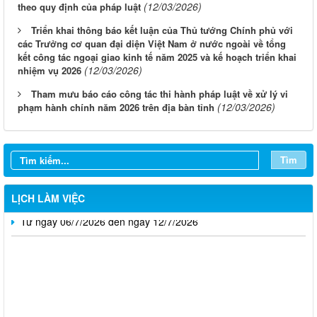
(12/03/2026)
theo quy định của pháp luật
Triển khai thông báo kết luận của Thủ tướng Chính phủ với
các Trưởng cơ quan đại diện Việt Nam ở nước ngoài về tổng
kết công tác ngoại giao kinh tế năm 2025 và kế hoạch triển khai
(12/03/2026)
nhiệm vụ 2026
Tham mưu báo cáo công tác thi hành pháp luật về xử lý vi
Từ ngày 03/8/2026 đến ngày 09/8/2026
(12/03/2026)
phạm hành chính năm 2026 trên địa bàn tỉnh
Từ ngày 27/7/2026 đến ngày 02/8/2026
Từ ngày 20/7/2026 đến ngày 26/7/2026
Tìm
Từ ngày 13/7/2026 đến ngày 18/7/2026
LỊCH LÀM VIỆC
Từ ngày 06/7/2026 đến ngày 12/7/2026