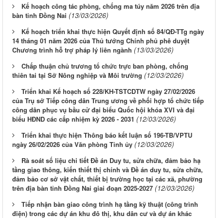
Kế hoạch công tác phòng, chống ma túy năm 2026 trên địa
(13/03/2026)
bàn tỉnh Đồng Nai
Kế hoạch triển khai thực hiện Quyết định số 84/QĐ-TTg ngày
14 tháng 01 năm 2026 của Thủ tướng Chính phủ phê duyệt
(13/03/2026)
Chương trình hỗ trợ pháp lý liên ngành
Chấp thuận chủ trương tổ chức trực ban phòng, chống
(12/03/2026)
thiên tai tại Sở Nông nghiệp và Môi trường
Triển khai Kế hoạch số 228/KH-TSTCDTW ngày 27/02/2026
của Trụ sở Tiếp công dân Trung ương về phối hợp tổ chức tiếp
công dân phục vụ bầu cử đại biểu Quốc hội khóa XVI và đại
(12/03/2026)
biểu HĐND các cấp nhiệm kỳ 2026 - 2031
Triển khai thực hiện Thông báo kết luận số 196-TB/VPTU
(12/03/2026)
ngày 26/02/2026 của Văn phòng Tỉnh ủy
Rà soát số liệu chi tiết Đề án Duy tu, sửa chữa, đảm bảo hạ
tầng giao thông, kiến thiết thị chính và Đề án duy tu, sửa chữa,
đảm bảo cơ sở vật chất, thiết bị trường học tại các xã, phường
(12/03/2026)
trên địa bàn tỉnh Đồng Nai giai đoạn 2025-2027
Tiếp nhận bàn giao công trình hạ tầng kỹ thuật (công trình
điện) trong các dự án khu đô thị, khu dân cư và dự án khác