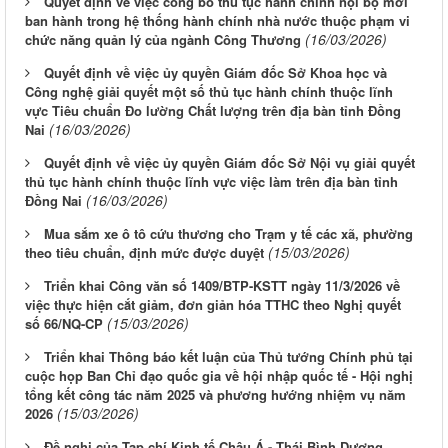
Quyết định về việc công bố thủ tục hành chính nội bộ mới
ban hành trong hệ thống hành chính nhà nước thuộc phạm vi
(16/03/2026)
chức năng quản lý của ngành Công Thương
Quyết định về việc ủy quyền Giám đốc Sở Khoa học và
Công nghệ giải quyết một số thủ tục hành chính thuộc lĩnh
vực Tiêu chuẩn Đo lường Chất lượng trên địa bàn tỉnh Đồng
(16/03/2026)
Nai
Quyết định về việc ủy quyền Giám đốc Sở Nội vụ giải quyết
thủ tục hành chính thuộc lĩnh vực việc làm trên địa bàn tỉnh
(16/03/2026)
Đồng Nai
Mua sắm xe ô tô cứu thương cho Trạm y tế các xã, phường
(15/03/2026)
theo tiêu chuẩn, định mức được duyệt
Triển khai Công văn số 1409/BTP-KSTT ngày 11/3/2026 về
việc thực hiện cắt giảm, đơn giản hóa TTHC theo Nghị quyết
(15/03/2026)
số 66/NQ-CP
Triển khai Thông báo kết luận của Thủ tướng Chính phủ tại
cuộc họp Ban Chỉ đạo quốc gia về hội nhập quốc tế - Hội nghị
tổng kết công tác năm 2025 và phương hướng nhiệm vụ năm
(15/03/2026)
2026
Đề nghị của Tạp chí Kinh tế Châu Á - Thái Bình Dương