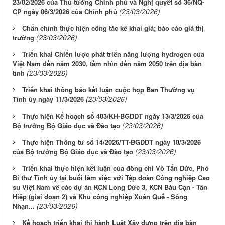
23/02/2026 của Thủ tướng Chính phủ và Nghị quyết số 36/NQ-
(23/03/2026)
CP ngày 06/3/2026 của Chính phủ
Chấn chỉnh thực hiện công tác kê khai giá; báo cáo giá thị
(23/03/2026)
trường
Triển khai Chiến lược phát triển năng lượng hydrogen của
Việt Nam đến năm 2030, tầm nhìn đến năm 2050 trên địa bàn
(23/03/2026)
tỉnh
Triển khai thông báo kết luận cuộc họp Ban Thường vụ
(23/03/2026)
Tỉnh ủy ngày 11/3/2026
Thực hiện Kế hoạch số 403/KH-BGDĐT ngày 13/3/2026 của
(23/03/2026)
Bộ trưởng Bộ Giáo dục và Đào tạo
Thực hiện Thông tư số 14/2026/TT-BGDĐT ngày 18/3/2026
(23/03/2026)
của Bộ trưởng Bộ Giáo dục và Đào tạo
Triển khai thực hiện kết luận của đồng chí Võ Tấn Đức, Phó
Bí thư Tỉnh ủy tại buổi làm việc với Tập đoàn Công nghiệp Cao
su Việt Nam về các dự án KCN Long Đức 3, KCN Bàu Cạn - Tân
Hiệp (giai đoạn 2) và Khu công nghiệp Xuân Quế - Sông
(23/03/2026)
Nhạn...
Kế hoạch triển khai thi hành Luật Xây dựng trên địa bàn