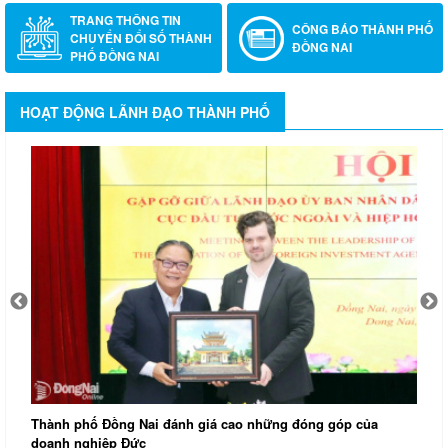
TRANG THÔNG TIN
CÔNG BÁO THÀNH PHỐ
CHUYỂN ĐỔI SỐ THÀNH
ĐỒNG NAI
PHỐ ĐỒNG NAI
HOẠT ĐỘNG LÃNH ĐẠO THÀNH PHỐ
T
H
Thành phố Đồng Nai đánh giá cao những đóng góp của
doanh nghiệp Đức