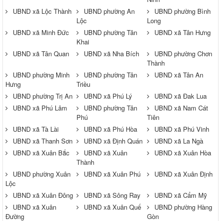
UBND xã Lộc Thành
UBND phường An
UBND phường Bình
Lộc
Long
UBND xã Minh Đức
UBND phường Tân
UBND xã Tân Hưng
Khai
UBND xã Tân Quan
UBND xã Nha Bích
UBND phường Chơn
Thành
UBND phường Minh
UBND phường Tân
UBND xã Tân An
Hưng
Triều
UBND phường Trị An
UBND xã Phú Lý
UBND xã Đak Lua
UBND xã Phú Lâm
UBND phường Tân
UBND xã Nam Cát
Phú
Tiên
UBND xã Tà Lài
UBND xã Phú Hòa
UBND xã Phú Vinh
UBND xã Thanh Sơn
UBND xã Định Quán
UBND xã La Ngà
UBND xã Xuân Bắc
UBND xã Xuân
UBND xã Xuân Hòa
Thành
UBND phường Xuân
UBND xã Xuân Phú
UBND xã Xuân Định
Lộc
UBND xã Xuân Đông
UBND xã Sông Ray
UBND xã Cẩm Mỹ
UBND xã Xuân
UBND xã Xuân Quế
UBND phường Hàng
Đường
Gòn