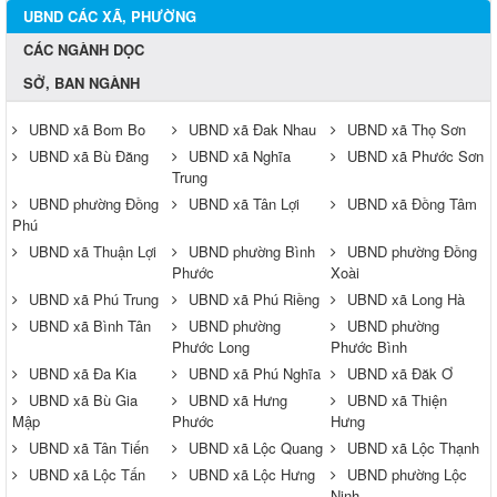
UBND CÁC XÃ, PHƯỜNG
CÁC NGÀNH DỌC
SỞ, BAN NGÀNH
UBND xã Bom Bo
UBND xã Đak Nhau
UBND xã Thọ Sơn
UBND xã Bù Đăng
UBND xã Nghĩa
UBND xã Phước Sơn
Trung
UBND phường Đồng
UBND xã Tân Lợi
UBND xã Đồng Tâm
Phú
UBND xã Thuận Lợi
UBND phường Bình
UBND phường Đồng
Phước
Xoài
UBND xã Phú Trung
UBND xã Phú Riềng
UBND xã Long Hà
UBND xã Bình Tân
UBND phường
UBND phường
Phước Long
Phước Bình
UBND xã Đa Kia
UBND xã Phú Nghĩa
UBND xã Đăk Ơ
UBND xã Bù Gia
UBND xã Hưng
UBND xã Thiện
Mập
Phước
Hưng
UBND xã Tân Tiến
UBND xã Lộc Quang
UBND xã Lộc Thạnh
UBND xã Lộc Tấn
UBND xã Lộc Hưng
UBND phường Lộc
Ninh