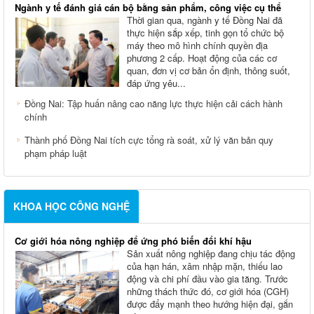
Ngành y tế đánh giá cán bộ bằng sản phẩm, công việc cụ thể
Thời gian qua, ngành y tế Đồng Nai đã
thực hiện sắp xếp, tinh gọn tổ chức bộ
máy theo mô hình chính quyền địa
phương 2 cấp. Hoạt động của các cơ
quan, đơn vị cơ bản ổn định, thông suốt,
đáp ứng yêu...
Đồng Nai: Tập huấn nâng cao năng lực thực hiện cải cách hành
chính
Thành phố Đồng Nai tích cực tổng rà soát, xử lý văn bản quy
phạm pháp luật
KHOA HỌC CÔNG NGHỆ
Cơ giới hóa nông nghiệp để ứng phó biến đổi khí hậu
Sản xuất nông nghiệp đang chịu tác động
của hạn hán, xâm nhập mặn, thiếu lao
động và chi phí đầu vào gia tăng. Trước
những thách thức đó, cơ giới hóa (CGH)
được đẩy mạnh theo hướng hiện đại, gắn