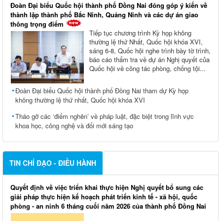
Đoàn Đại biểu Quốc hội thành phố Đồng Nai đóng góp ý kiến về
thành lập thành phố Bắc Ninh, Quảng Ninh và các dự án giao
thông trọng điểm
Tiếp tục chương trình Kỳ họp không
thường lệ thứ Nhất, Quốc hội khóa XVI,
sáng 6-8, Quốc hội nghe trình bày tờ trình,
báo cáo thẩm tra về dự án Nghị quyết của
Quốc hội về công tác phòng, chống tội...
Đoàn Đại biểu Quốc hội thành phố Đồng Nai tham dự Kỳ họp
không thường lệ thứ nhất, Quốc hội khóa XVI
Tháo gỡ các ‘điểm nghẽn’ về pháp luật, đặc biệt trong lĩnh vực
khoa học, công nghệ và đổi mới sáng tạo
TIN CHỈ ĐẠO - ĐIỀU HÀNH
Quyết định về việc triển khai thực hiện Nghị quyết bổ sung các
giải pháp thực hiện kế hoạch phát triển kinh tế - xã hội, quốc
phòng - an ninh 6 tháng cuối năm 2026 của thành phố Đồng Nai