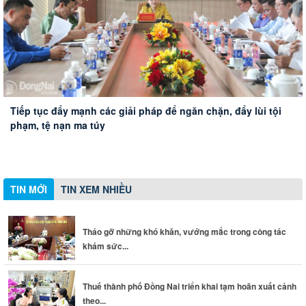
Tiếp tục đẩy mạnh các giải pháp để ngăn chặn, đẩy lùi tội
Thành phố Đồng Nai công bố kết quả sơ bộ tổng điều tra
phạm, tệ nạn ma túy
Tháo gỡ những khó khăn, vướng mắc trong công tác khám
Thuế thành phố Đồng Nai triển khai tạm hoãn xuất cảnh
kinh tế năm 2026
Đoàn Đại biểu Quốc hội thành phố Đồng Nai đóng góp ý
sức khỏe toàn dân
theo quy định mới
kiến về thành lập thành phố Bắc Ninh, Quảng Ninh và các
dự án giao thông trọng điểm
TIN MỚI
TIN XEM NHIỀU
Tháo gỡ những khó khăn, vướng mắc trong công tác
khám sức...
Thuế thành phố Đồng Nai triển khai tạm hoãn xuất cảnh
theo...