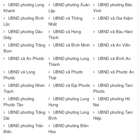
UBND phường Long
UBND phường Xuân
UBND phường Bảo
Khánh
Lập
Vinh
UBND phường Bình
UBND xã Thống
UBND xã Gia Kiệm
Lộc
Nhất
UBND phường Dầu
UBND xã Hưng
UBND xã Bàu Hàm
Giây
Thịnh
UBND phường Trảng
UBND xã Bình Minh
UBND xã An Viễn
Bom
UBND xã An Phước
UBND phường Long
UBND xã Bình An
Thành
UBND xã Long
UBND xã Phước
UBND xã Phước An
Phước
Thái
UBND phường Nhơn
UBND xã Đại Phước
UBND phường Tam
Trạch
Phước
UBND phường
UBND phường Long
UBND phường Hố
Phước Tân
Hưng
Nai
UBND phường Trảng
UBND phường Long
UBND phường Tam
Dài
Bình
Hiệp
UBND phường Trấn
UBND phường Biên
Biên
Hòa
Thông báo về việc tuyển dụng viên chức năm 2026