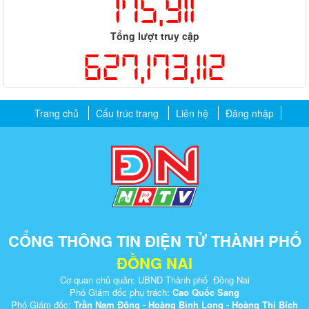
175,911
Tổng lượt truy cập
627,173,112
Trang chủ
Cấu trúc trang
Liên hệ
Đăng nhập
CỔNG THÔNG TIN ĐIỆN TỬ THÀNH PHỐ
ĐỒNG NAI
Cơ quan chủ quản: UBND Thành phố Đồng Nai
Phó Giám đốc phụ trách:
Cao Quốc Sang
Phó Giám đốc:
Trần Nam Đông - Hoàng Bình Long - Hoàng Thị Bích