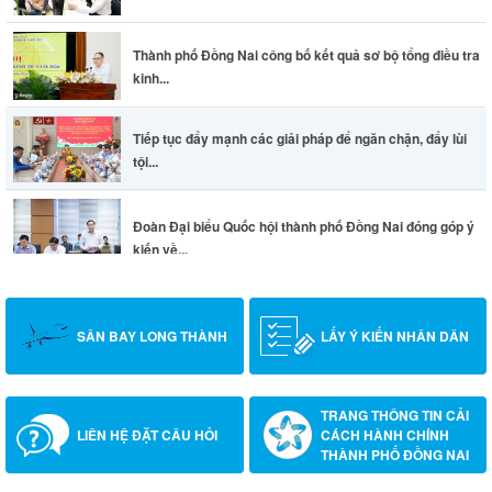
Thành phố Đồng Nai công bố kết quả sơ bộ tổng điều tra
kinh...
Tiếp tục đẩy mạnh các giải pháp để ngăn chặn, đẩy lùi
tội...
Đoàn Đại biểu Quốc hội thành phố Đồng Nai đóng góp ý
kiến về...
SÂN BAY LONG THÀNH
LẤY Ý KIẾN NHÂN DÂN
TRANG THÔNG TIN CẢI
LIÊN HỆ ĐẶT CÂU HỎI
CÁCH HÀNH CHÍNH
THÀNH PHỐ ĐỒNG NAI