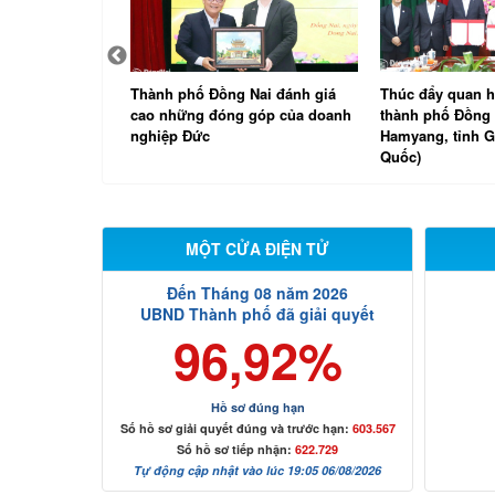
Nai đánh giá
Thúc đẩy quan hệ hợp tác giữa
Đoàn Đại biểu Q
góp của doanh
thành phố Đồng Nai và quận
phố Đồng Nai t
Hamyang, tỉnh Gyeongnam (Hàn
không thường lệ
Quốc)
hội khóa XVI
MỘT CỬA ĐIỆN TỬ
Đến Tháng 08 năm 2026
UBND Thành phố đã giải quyết
96,92%
Hồ sơ đúng hạn
Số hồ sơ giải quyết đúng và trước hạn:
603.567
Số hồ sơ tiếp nhận:
622.729
Tự động cập nhật vào lúc 19:05 06/08/2026