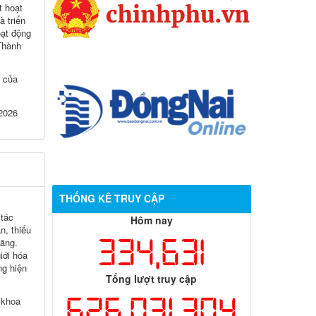
t hoạt
 triển
ạt động
 Thành
í của
 2026
THỐNG KÊ TRUY CẬP
 tác
Hôm nay
, thiếu
334,631
tăng.
iới hóa
g hiện
Tổng lượt truy cập
626,031,304
 khoa