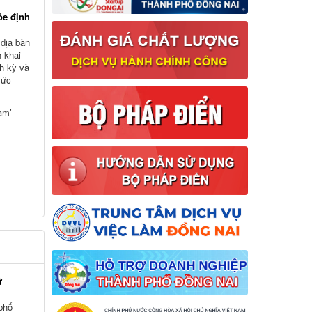
ỏe định
 địa bàn
n khai
h kỳ và
sức
am’
ữ
 phố