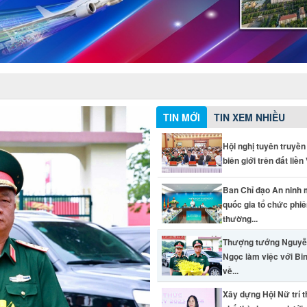
TIN MỚI
TIN XEM NHIỀU
Hội nghị tuyên truyền
biên giới trên đất liền V
Ban Chỉ đạo An ninh
quốc gia tổ chức phi
thường...
Thượng tướng Nguyễ
Ngọc làm việc với Bi
về...
Xây dựng Hội Nữ trí 