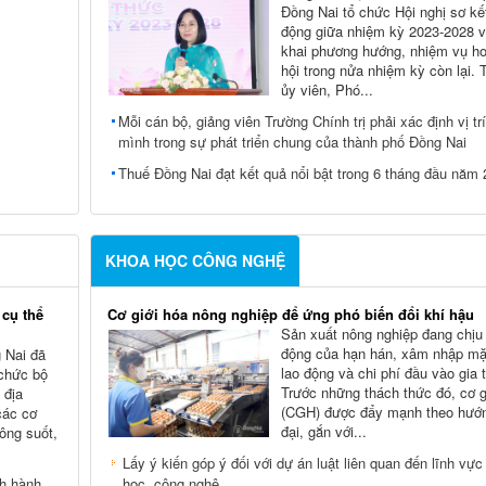
Đồng Nai tổ chức Hội nghị sơ kế
động giữa nhiệm kỳ 2023-2028 và
khai phương hướng, nhiệm vụ ho
hội trong nửa nhiệm kỳ còn lại.
ủy viên, Phó...
Mỗi cán bộ, giảng viên Trường Chính trị phải xác định vị tr
mình trong sự phát triển chung của thành phố Đồng Nai
Thuế Đồng Nai đạt kết quả nổi bật trong 6 tháng đầu năm
KHOA HỌC CÔNG NGHỆ
 cụ thể
Cơ giới hóa nông nghiệp để ứng phó biến đổi khí hậu
Sản xuất nông nghiệp đang chịu
động của hạn hán, xâm nhập mặn
 Nai đã
lao động và chi phí đầu vào gia 
 chức bộ
Trước những thách thức đó, cơ g
 địa
(CGH) được đẩy mạnh theo hướn
các cơ
đại, gắn với...
hông suốt,
Lấy ý kiến góp ý đối với dự án luật liên quan đến lĩnh vực
ch hành
học, công nghệ