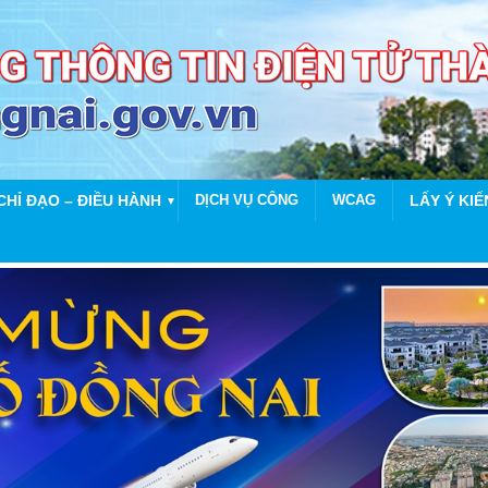
CHỈ ĐẠO – ĐIỀU HÀNH
DỊCH VỤ CÔNG
WCAG
LẤY Ý KIẾ
▼