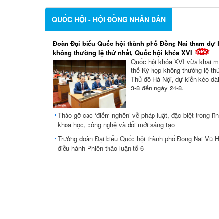
QUỐC HỘI - HỘI ĐỒNG NHÂN DÂN
Đoàn Đại biểu Quốc hội thành phố Đồng Nai tham dự 
không thường lệ thứ nhất, Quốc hội khóa XVI
Quốc hội khóa XVI vừa khai m
thể Kỳ họp không thường lệ thứ
Thủ đô Hà Nội, dự kiến kéo dài
3-8 đến ngày 24-8.
Tháo gỡ các ‘điểm nghẽn’ về pháp luật, đặc biệt trong lĩ
khoa học, công nghệ và đổi mới sáng tạo
Trưởng đoàn Đại biểu Quốc hội thành phố Đồng Nai Vũ 
điều hành Phiên thảo luận tổ 6