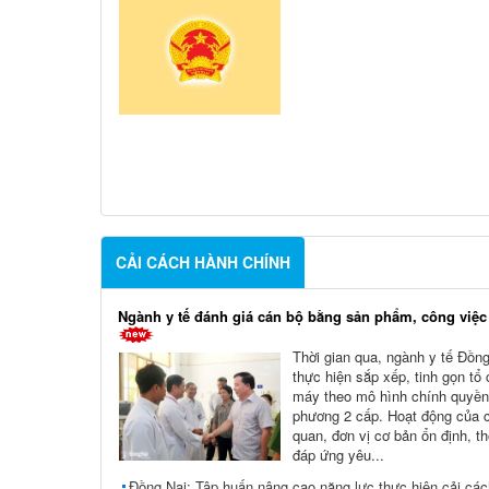
CẢI CÁCH HÀNH CHÍNH
Ngành y tế đánh giá cán bộ bằng sản phẩm, công việc
Thời gian qua, ngành y tế Đồng
thực hiện sắp xếp, tinh gọn tổ
máy theo mô hình chính quyền
phương 2 cấp. Hoạt động của 
quan, đơn vị cơ bản ổn định, t
đáp ứng yêu...
Đồng Nai: Tập huấn nâng cao năng lực thực hiện cải cá