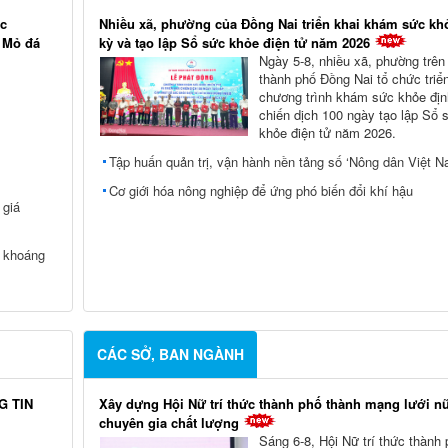
ác
Nhiều xã, phường của Đồng Nai triển khai khám sức kh
i Mỏ đá
kỳ và tạo lập Sổ sức khỏe điện tử năm 2026
Ngày 5-8, nhiều xã, phường trên
thành phố Đồng Nai tổ chức triể
chương trình khám sức khỏe địn
chiến dịch 100 ngày tạo lập Sổ 
khỏe điện tử năm 2026.
Tập huấn quản trị, vận hành nền tảng số ‘Nông dân Việt N
Cơ giới hóa nông nghiệp để ứng phó biến đổi khí hậu
 giá
c khoáng
CÁC SỞ, BAN NGÀNH
G TIN
Xây dựng Hội Nữ trí thức thành phố thành mạng lưới n
chuyên gia chất lượng
Sáng 6-8, Hội Nữ trí thức thành