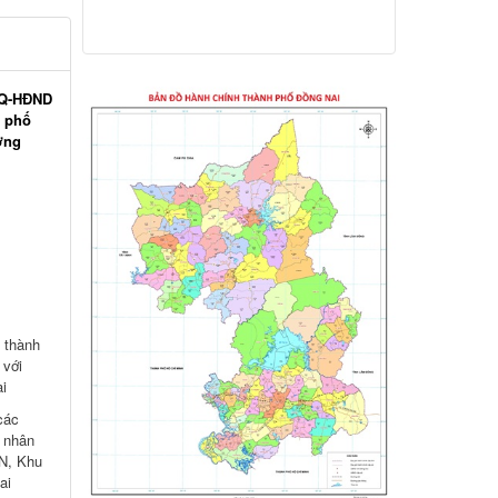
hoặc khám sàng lọc miễn phí ít nhất mỗi
năm một lần cho người dân trên địa bàn
thành phố Đồng Nai
/NQ-HĐND
Hỗ trợ đăng tải thông tin hợp nhất,
h phố
thay đổi địa chỉ trụ sở làm việc
ờng
Công khai thông tin vi phạm pháp luật
trong lĩnh vực đất đai, tại phường Hố Nai
 thành
 với
i
các
 nhân
CN, Khu
ai