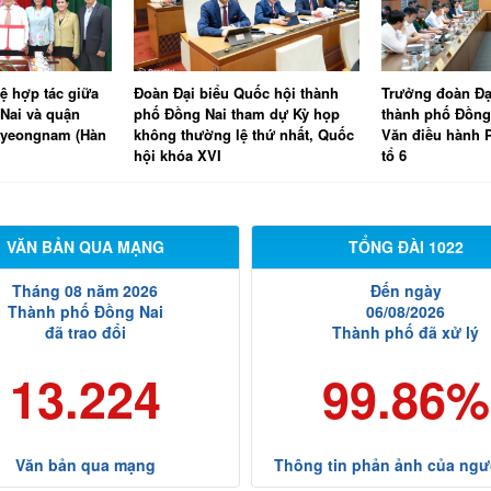
uốc hội thành
Trưởng đoàn Đại biểu Quốc hội
Thực hiện quyết
ham dự Kỳ họp
thành phố Đồng Nai Vũ Hồng
các giải pháp đ
 thứ nhất, Quốc
Văn điều hành Phiên thảo luận
tăng trưởng và 
tổ 6
năm 2026
VĂN BẢN QUA MẠNG
TỔNG ĐÀI 1022
Tháng 08 năm 2026
Đến ngày
Thành phố Đồng Nai
06/08/2026
đã trao đổi
Thành phố đã xử lý
13.224
99.86%
Văn bản qua mạng
Thông tin phản ảnh của ngư