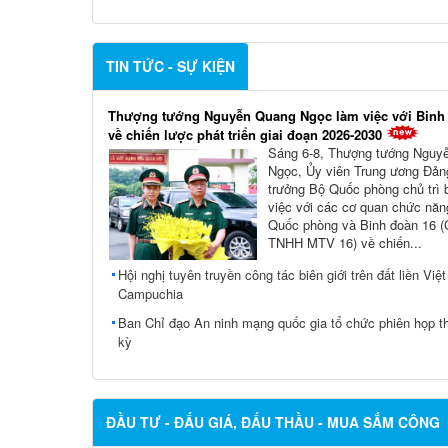
TIN TỨC - SỰ KIỆN
Thượng tướng Nguyễn Quang Ngọc làm việc với Binh
về chiến lược phát triển giai đoạn 2026-2030
Sáng 6-8, Thượng tướng Nguy
Ngọc, Ủy viên Trung ương Đản
trưởng Bộ Quốc phòng chủ trì 
việc với các cơ quan chức nă
Quốc phòng và Binh đoàn 16 (
TNHH MTV 16) về chiến...
Hội nghị tuyên truyền công tác biên giới trên đất liền Việ
Campuchia
Ban Chỉ đạo An ninh mạng quốc gia tổ chức phiên họp t
kỳ
ĐẦU TƯ - ĐẤU GIÁ, ĐẤU THẦU - MUA SẮM CÔNG