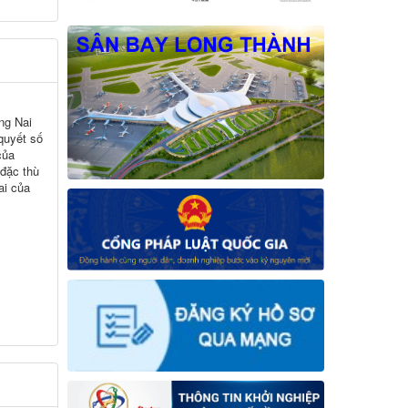
ng Nai
 quyết số
của
 đặc thù
ai của