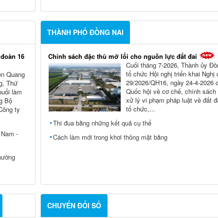
THÀNH PHỐ ĐỒNG NAI
 đoàn 16
Chính sách đặc thù mở lối cho nguồn lực đất đai
Cuối tháng 7-2026, Thành ủy Ðồ
tổ chức Hội nghị triển khai Nghị
ễn Quang
29/2026/QH16, ngày 24-4-2026 
g, Thứ
Quốc hội về cơ chế, chính sách
buổi làm
xử lý vi phạm pháp luật về đất đ
ng Bộ
tổ chức,...
Công ty
Thi đua bằng những kết quả cụ thể
t Nam -
Cách làm mới trong khơi thông mặt bằng
hường
CHUYỂN ĐỔI SỐ