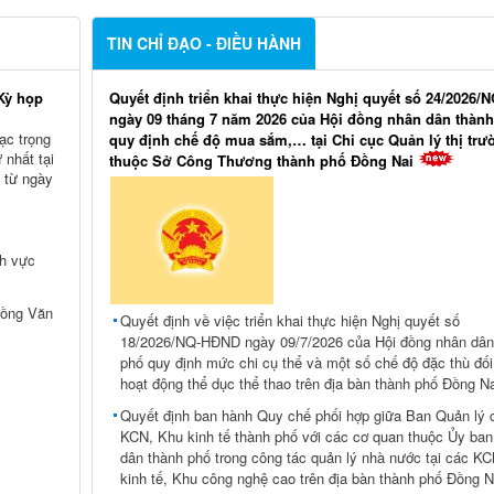
TIN CHỈ ĐẠO - ĐIỀU HÀNH
Kỳ họp
Quyết định triển khai thực hiện Nghị quyết số 24/2026
ngày 09 tháng 7 năm 2026 của Hội đồng nhân dân thàn
ạc trọng
quy định chế độ mua sắm,… tại Chi cục Quản lý thị trư
 nhất tại
thuộc Sở Công Thương thành phố Đồng Nai
 từ ngày
nh vực
Hồng Văn
Quyết định về việc triển khai thực hiện Nghị quyết số
18/2026/NQ-HĐND ngày 09/7/2026 của Hội đồng nhân dân
phố quy định mức chi cụ thể và một số chế độ đặc thù đối
hoạt động thể dục thể thao trên địa bàn thành phố Đồng Na
Quyết định ban hành Quy chế phối hợp giữa Ban Quản lý 
KCN, Khu kinh tế thành phố với các cơ quan thuộc Ủy ban
dân thành phố trong công tác quản lý nhà nước tại các K
kinh tế, Khu công nghệ cao trên địa bàn thành phố Đồng N