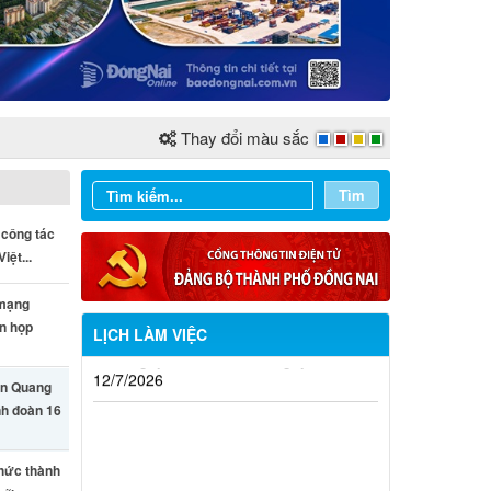
Thay đổi màu sắc
Tìm
 công tác
iệt...
 mạng
ên họp
LỊCH LÀM VIỆC
Từ ngày 03/8/2026 đến ngày
n Quang
09/8/2026
nh đoàn 16
Từ ngày 27/7/2026 đến ngày
thức thành
02/8/2026