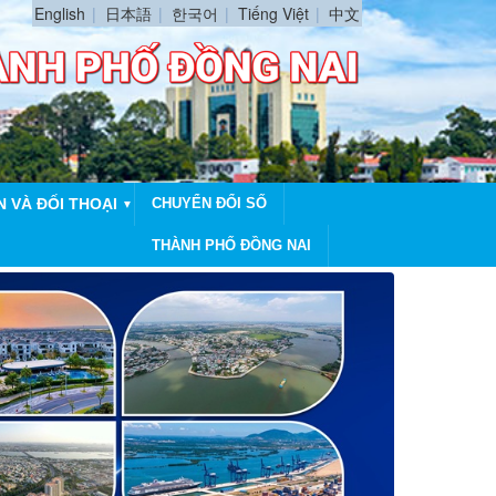
English
日本語
한국어
Tiếng Việt
中文
N VÀ ĐỐI THOẠI
CHUYỂN ĐỔI SỐ
▼
THÀNH PHỐ ĐỒNG NAI