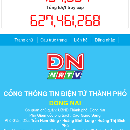
Tổng lượt truy cập
627,461,268
Trang chủ
Cấu trúc trang
Liên hệ
Đăng nhập
CỔNG THÔNG TIN ĐIỆN TỬ THÀNH PHỐ
ĐỒNG NAI
Cơ quan chủ quản: UBND Thành phố Đồng Nai
Phó Giám đốc phụ trách:
Cao Quốc Sang
Phó Giám đốc:
Trần Nam Đông - Hoàng Bình Long - Hoàng Thị Bích
Phú