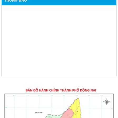
THÔNG BÁO
Thông báo về việc tuyển dụng viên chức năm 2026
Thông báo tuyển chọn tổ chức và cá nhân chủ trì thực hiện
nhiệm vụ khoa học và công nghệ cấp thành phố sử dụng ngân
sách nhà nước đặt hàng thực hiện năm 2026 (đợt 1) lần 3
Kế hoạch Thông tin, tuyên truyền triển khai Kế hoạch Khám
sức khỏe định kỳ hoặc khám sàng lọc miễn phí ít nhất mỗi năm
một lần cho người dân trên địa bàn thành phố Đồng Nai
Hỗ trợ đăng tải thông tin hợp nhất, thay đổi địa chỉ trụ sở làm
việc
Công khai thông tin vi phạm pháp luật trong lĩnh vực đất đai, tại
phường Hố Nai