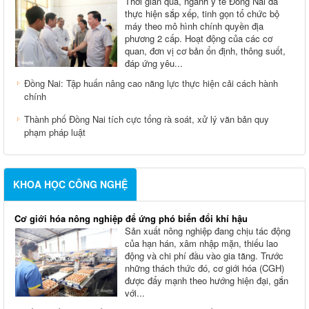
Thời gian qua, ngành y tế Đồng Nai đã
thực hiện sắp xếp, tinh gọn tổ chức bộ
máy theo mô hình chính quyền địa
phương 2 cấp. Hoạt động của các cơ
quan, đơn vị cơ bản ổn định, thông suốt,
đáp ứng yêu...
Đồng Nai: Tập huấn nâng cao năng lực thực hiện cải cách hành
chính
Thành phố Đồng Nai tích cực tổng rà soát, xử lý văn bản quy
phạm pháp luật
KHOA HỌC CÔNG NGHỆ
Cơ giới hóa nông nghiệp để ứng phó biến đổi khí hậu
Sản xuất nông nghiệp đang chịu tác động
của hạn hán, xâm nhập mặn, thiếu lao
động và chi phí đầu vào gia tăng. Trước
những thách thức đó, cơ giới hóa (CGH)
được đẩy mạnh theo hướng hiện đại, gắn
với...