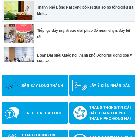
Thành phố Đồng Nai công bố kết quả sơ bộ tổng điều tra
kinh...
Tiếp tục đẩy mạnh các giải pháp để ngăn chặn, đẩy lùi
tội...
Đoàn Đại biểu Quốc hội thành phố Đồng Nai đóng góp ý
kiến về...
SÂN BAY LONG THÀNH
LẤY Ý KIẾN NHÂN DÂN
TRANG THÔNG TIN CẢI
LIÊN HỆ ĐẶT CÂU HỎI
CÁCH HÀNH CHÍNH
THÀNH PHỐ ĐỒNG NAI
TRANG THÔNG TIN