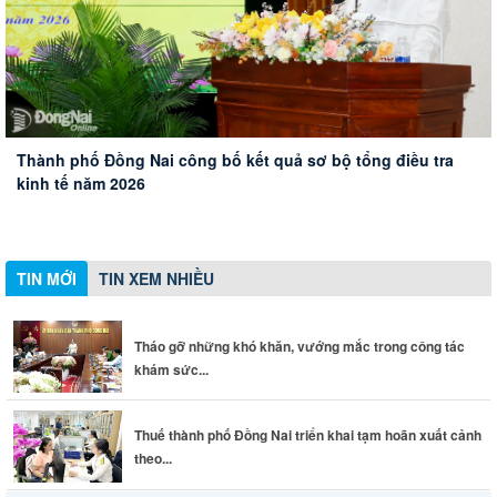
Tiếp tục đẩy mạnh các giải pháp để ngăn chặn, đẩy lùi tội
Thành phố Đồng Nai công bố kết quả sơ bộ tổng điều tra
phạm, tệ nạn ma túy
Tháo gỡ những khó khăn, vướng mắc trong công tác khám
Thuế thành phố Đồng Nai triển khai tạm hoãn xuất cảnh
kinh tế năm 2026
Đoàn Đại biểu Quốc hội thành phố Đồng Nai đóng góp ý
sức khỏe toàn dân
theo quy định mới
kiến về thành lập thành phố Bắc Ninh, Quảng Ninh và các
dự án giao thông trọng điểm
TIN MỚI
TIN XEM NHIỀU
Tháo gỡ những khó khăn, vướng mắc trong công tác
khám sức...
Thuế thành phố Đồng Nai triển khai tạm hoãn xuất cảnh
theo...