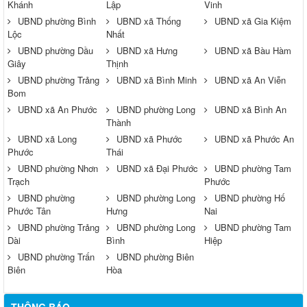
Khánh
Lập
Vinh
UBND phường Bình
UBND xã Thống
UBND xã Gia Kiệm
Lộc
Nhất
UBND phường Dầu
UBND xã Hưng
UBND xã Bàu Hàm
Giây
Thịnh
UBND phường Trảng
UBND xã Bình Minh
UBND xã An Viễn
Bom
UBND xã An Phước
UBND phường Long
UBND xã Bình An
Thành
UBND xã Long
UBND xã Phước
UBND xã Phước An
Phước
Thái
UBND phường Nhơn
UBND xã Đại Phước
UBND phường Tam
Trạch
Phước
UBND phường
UBND phường Long
UBND phường Hố
Phước Tân
Hưng
Nai
UBND phường Trảng
UBND phường Long
UBND phường Tam
Dài
Bình
Hiệp
UBND phường Trấn
UBND phường Biên
Biên
Hòa