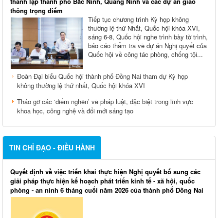
thành lập thành phố Bắc Ninh, Quảng Ninh và các dự án giao
thông trọng điểm
Tiếp tục chương trình Kỳ họp không
thường lệ thứ Nhất, Quốc hội khóa XVI,
sáng 6-8, Quốc hội nghe trình bày tờ trình,
báo cáo thẩm tra về dự án Nghị quyết của
Quốc hội về công tác phòng, chống tội...
Đoàn Đại biểu Quốc hội thành phố Đồng Nai tham dự Kỳ họp
không thường lệ thứ nhất, Quốc hội khóa XVI
Tháo gỡ các ‘điểm nghẽn’ về pháp luật, đặc biệt trong lĩnh vực
khoa học, công nghệ và đổi mới sáng tạo
TIN CHỈ ĐẠO - ĐIỀU HÀNH
Quyết định về việc triển khai thực hiện Nghị quyết bổ sung các
giải pháp thực hiện kế hoạch phát triển kinh tế - xã hội, quốc
phòng - an ninh 6 tháng cuối năm 2026 của thành phố Đồng Nai