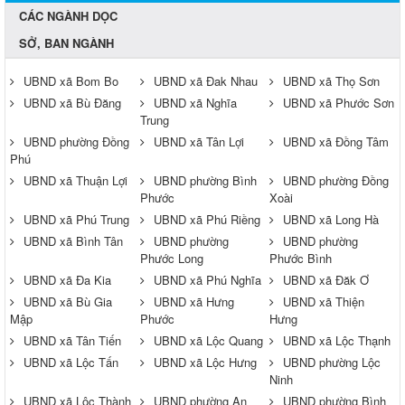
CÁC NGÀNH DỌC
SỞ, BAN NGÀNH
UBND xã Bom Bo
UBND xã Đak Nhau
UBND xã Thọ Sơn
UBND xã Bù Đăng
UBND xã Nghĩa
UBND xã Phước Sơn
Trung
UBND phường Đồng
UBND xã Tân Lợi
UBND xã Đồng Tâm
Phú
UBND xã Thuận Lợi
UBND phường Bình
UBND phường Đồng
Phước
Xoài
UBND xã Phú Trung
UBND xã Phú Riềng
UBND xã Long Hà
UBND xã Bình Tân
UBND phường
UBND phường
Phước Long
Phước Bình
UBND xã Đa Kia
UBND xã Phú Nghĩa
UBND xã Đăk Ơ
UBND xã Bù Gia
UBND xã Hưng
UBND xã Thiện
Mập
Phước
Hưng
UBND xã Tân Tiến
UBND xã Lộc Quang
UBND xã Lộc Thạnh
UBND xã Lộc Tấn
UBND xã Lộc Hưng
UBND phường Lộc
Ninh
UBND xã Lộc Thành
UBND phường An
UBND phường Bình