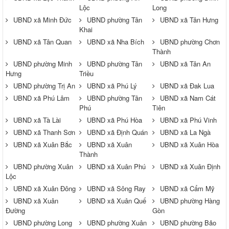
Lộc
Long
UBND xã Minh Đức
UBND phường Tân
UBND xã Tân Hưng
Khai
UBND xã Tân Quan
UBND xã Nha Bích
UBND phường Chơn
Thành
UBND phường Minh
UBND phường Tân
UBND xã Tân An
Hưng
Triều
UBND phường Trị An
UBND xã Phú Lý
UBND xã Đak Lua
UBND xã Phú Lâm
UBND phường Tân
UBND xã Nam Cát
Phú
Tiên
UBND xã Tà Lài
UBND xã Phú Hòa
UBND xã Phú Vinh
UBND xã Thanh Sơn
UBND xã Định Quán
UBND xã La Ngà
UBND xã Xuân Bắc
UBND xã Xuân
UBND xã Xuân Hòa
Thành
UBND phường Xuân
UBND xã Xuân Phú
UBND xã Xuân Định
Lộc
UBND xã Xuân Đông
UBND xã Sông Ray
UBND xã Cẩm Mỹ
UBND xã Xuân
UBND xã Xuân Quế
UBND phường Hàng
Đường
Gòn
UBND phường Long
UBND phường Xuân
UBND phường Bảo