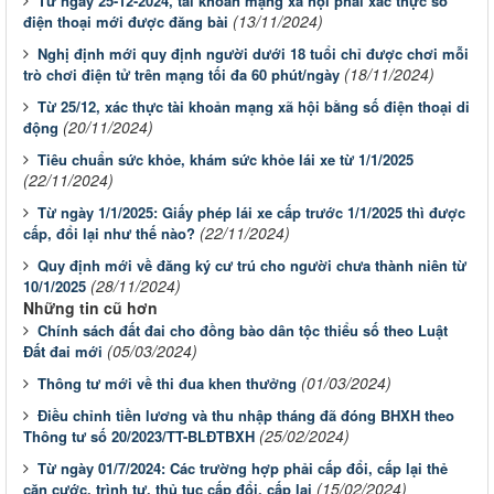
Từ ngày 25-12-2024, tài khoản mạng xã hội phải xác thực số
(13/11/2024)
điện thoại mới được đăng bài
Nghị định mới quy định người dưới 18 tuổi chỉ được chơi mỗi
(18/11/2024)
trò chơi điện tử trên mạng tối đa 60 phút/ngày
Từ 25/12, xác thực tài khoản mạng xã hội bằng số điện thoại di
(20/11/2024)
động
Tiêu chuẩn sức khỏe, khám sức khỏe lái xe từ 1/1/2025
(22/11/2024)
Từ ngày 1/1/2025: Giấy phép lái xe cấp trước 1/1/2025 thì được
(22/11/2024)
cấp, đổi lại như thế nào?
Quy định mới về đăng ký cư trú cho người chưa thành niên từ
(28/11/2024)
10/1/2025
Những tin cũ hơn
Chính sách đất đai cho đồng bào dân tộc thiểu số theo Luật
(05/03/2024)
Đất đai mới
(01/03/2024)
Thông tư mới về thi đua khen thưởng
Điều chỉnh tiền lương và thu nhập tháng đã đóng BHXH theo
(25/02/2024)
Thông tư số 20/2023/TT-BLĐTBXH
Từ ngày 01/7/2024: Các trường hợp phải cấp đổi, cấp lại thẻ
(15/02/2024)
căn cước, trình tự, thủ tục cấp đổi, cấp lại