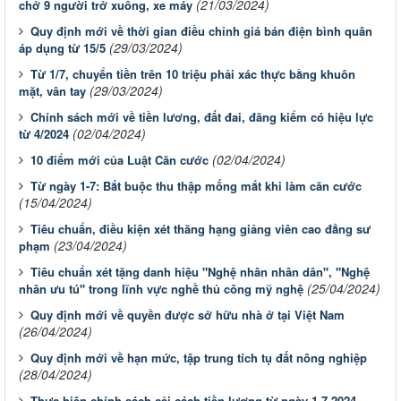
(21/03/2024)
chở 9 người trở xuống, xe máy
Quy định mới về thời gian điều chỉnh giá bán điện bình quân
(29/03/2024)
áp dụng từ 15/5
Từ 1/7, chuyển tiền trên 10 triệu phải xác thực bằng khuôn
(29/03/2024)
mặt, vân tay
Chính sách mới về tiền lương, đất đai, đăng kiểm có hiệu lực
(02/04/2024)
từ 4/2024
(02/04/2024)
10 điểm mới của Luật Căn cước
Từ ngày 1-7: Bắt buộc thu thập mống mắt khi làm căn cước
(15/04/2024)
Tiêu chuẩn, điều kiện xét thăng hạng giảng viên cao đẳng sư
(23/04/2024)
phạm
Tiêu chuẩn xét tặng danh hiệu "Nghệ nhân nhân dân", "Nghệ
(25/04/2024)
nhân ưu tú" trong lĩnh vực nghề thủ công mỹ nghệ
Quy định mới về quyền được sở hữu nhà ở tại Việt Nam
(26/04/2024)
Quy định mới về hạn mức, tập trung tích tụ đất nông nghiệp
(28/04/2024)
Thực hiện chính sách cải cách tiền lương từ ngày 1-7-2024