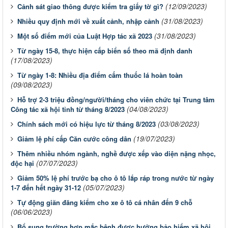
(12/09/2023)
Cảnh sát giao thông được kiểm tra giấy tờ gì?
(31/08/2023)
Nhiều quy định mới về xuất cảnh, nhập cảnh
(31/08/2023)
Một số điểm mới của Luật Hợp tác xã 2023
Từ ngày 15-8, thực hiện cấp biển số theo mã định danh
(17/08/2023)
Từ ngày 1-8: Nhiều địa điểm cấm thuốc lá hoàn toàn
(09/08/2023)
Hỗ trợ 2-3 triệu đồng/người/tháng cho viên chức tại Trung tâm
(04/08/2023)
Công tác xã hội tỉnh từ tháng 8/2023
(03/08/2023)
Chính sách mới có hiệu lực từ tháng 8/2023
(19/07/2023)
Giảm lệ phí cấp Căn cước công dân
Thêm nhiều nhóm ngành, nghề được xếp vào diện nặng nhọc,
(07/07/2023)
độc hại
Giảm 50% lệ phí trước bạ cho ô tô lắp ráp trong nước từ ngày
(05/07/2023)
1-7 đến hết ngày 31-12
Tự động giãn đăng kiểm cho xe ô tô cá nhân đến 9 chỗ
(06/06/2023)
Bổ sung trường hợp mắc bệnh được hưởng bảo hiểm xã hội