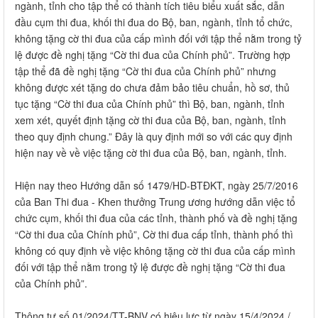
ngành, tỉnh cho tập thể có thành tích tiêu biểu xuất sắc, dẫn
đầu cụm thi đua, khối thi đua do Bộ, ban, ngành, tỉnh tổ chức,
không tặng cờ thi đua của cấp mình đối với tập thể nằm trong tỷ
lệ được đề nghị tặng “Cờ thi đua của Chính phủ”. Trường hợp
tập thể đã đề nghị tặng “Cờ thi đua của Chính phủ” nhưng
không được xét tặng do chưa đảm bảo tiêu chuẩn, hồ sơ, thủ
tục tặng “Cờ thi đua của Chính phủ” thì Bộ, ban, ngành, tỉnh
xem xét, quyết định tặng cờ thi đua của Bộ, ban, ngành, tỉnh
theo quy định chung.” Đây là quy định mới so với các quy định
hiện nay về về việc tặng cờ thi đua của Bộ, ban, ngành, tỉnh.
Hiện nay theo Hướng dẫn số 1479/HD-BTĐKT, ngày 25/7/2016
của Ban Thi đua - Khen thưởng Trung ương hướng dẫn việc tổ
chức cụm, khối thi đua của các tỉnh, thành phố và đề nghị tặng
“Cờ thi đua của Chính phủ”, Cờ thi đua cấp tỉnh, thành phố thì
không có quy định về việc không tặng cờ thi đua của cấp mình
đối với tập thể nằm trong tỷ lệ được đề nghị tặng “Cờ thi đua
của Chính phủ”.
Thông tư số 01/2024/TT-BNV có hiệu lực từ ngày 15/4/2024./.