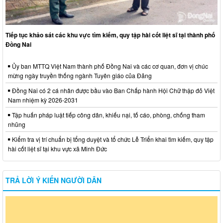
Tiếp tục khảo sát các khu vực tìm kiếm, quy tập hài cốt liệt sĩ tại thành phố
Đồng Nai
Ủy ban MTTQ Việt Nam thành phố Đồng Nai và các cơ quan, đơn vị chúc
mừng ngày truyền thống ngành Tuyên giáo của Đảng
Đồng Nai có 2 cá nhân được bầu vào Ban Chấp hành Hội Chữ thập đỏ Việt
Nam nhiệm kỳ 2026-2031
Tập huấn pháp luật tiếp công dân, khiếu nại, tố cáo, phòng, chống tham
nhũng
Kiểm tra vị trí chuẩn bị tổng duyệt và tổ chức Lễ Triển khai tìm kiếm, quy tập
hài cốt liệt sĩ tại khu vực xã Minh Đức
TRẢ LỜI Ý KIẾN NGƯỜI DÂN