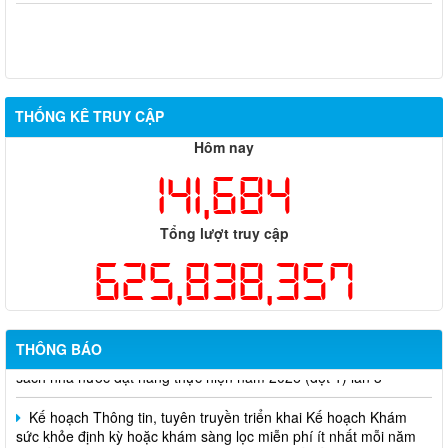
THỐNG KÊ TRUY CẬP
Hôm nay
141,684
Tổng lượt truy cập
625,838,357
Thông báo về việc tuyển dụng viên chức năm 2026
Thông báo tuyển chọn tổ chức và cá nhân chủ trì thực hiện
nhiệm vụ khoa học và công nghệ cấp thành phố sử dụng ngân
THÔNG BÁO
sách nhà nước đặt hàng thực hiện năm 2026 (đợt 1) lần 3
Kế hoạch Thông tin, tuyên truyền triển khai Kế hoạch Khám
sức khỏe định kỳ hoặc khám sàng lọc miễn phí ít nhất mỗi năm
một lần cho người dân trên địa bàn thành phố Đồng Nai