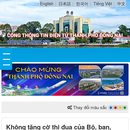
English
日本語
한국어
Tiếng Việt
中文
Thay đổi màu sắc
Không tặng cờ thi đua của Bộ, ban,