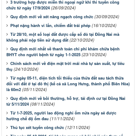
3 trường hợp được miễn thi ngoại ngữ khi thi tuyển công
(26/09/2024)
chức từ ngày 17/9/2024
(30/09/2024)
Quy định mới về xét nâng ngạch công chức
(16/10/2024)
Phạt nặng hành vi lấn, chiếm đất trái phép
Từ 28/10, một số loại đất được cấp sổ đỏ tại Đồng Nai mà
(22/10/2024)
không phải nộp tiền sử dụng đất
Quy định mới nhất về thanh toán chi phí khám chữa bệnh
(23/10/2024)
BHYT cho người bệnh từ ngày 1-1-2025
Chính sách mới về điện mặt trời mái nhà tự sản xuất, tự tiêu
(24/10/2024)
thụ
Từ ngày 05-11, diện tích tối thiểu của thửa đất sau tách thửa
đối với đất ở tại đô thị (kể cả xã Long Hưng, thành phố Biên Hòa)
(05/11/2024)
là 60m2
Quy định mới về bồi thường, hỗ trợ, tái định cư tại Đồng Nai
(08/11/2024)
từ 5/11/2024
Từ 1-7-2025, người lao động nghỉ ốm nửa ngày sẽ được
(11/11/2024)
hưởng chế độ ốm đau
(12/11/2024)
Thủ tục xét tuyển công chức