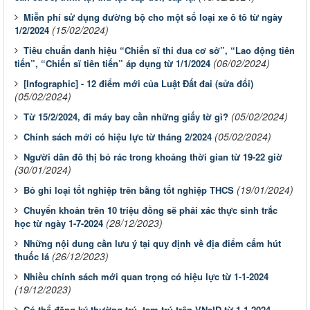
Miễn phí sử dụng đường bộ cho một số loại xe ô tô từ ngày
(15/02/2024)
1/2/2024
Tiêu chuẩn danh hiệu “Chiến sĩ thi đua cơ sở”, “Lao động tiên
(06/02/2024)
tiến”, “Chiến sĩ tiên tiến” áp dụng từ 1/1/2024
[Infographic] - 12 điểm mới của Luật Đất đai (sửa đổi)
(05/02/2024)
(05/02/2024)
Từ 15/2/2024, đi máy bay cần những giấy tờ gì?
(05/02/2024)
Chính sách mới có hiệu lực từ tháng 2/2024
Người dân đô thị bỏ rác trong khoảng thời gian từ 19-22 giờ
(30/01/2024)
(19/01/2024)
Bỏ ghi loại tốt nghiệp trên bằng tốt nghiệp THCS
Chuyển khoản trên 10 triệu đồng sẽ phải xác thực sinh trắc
(28/12/2023)
học từ ngày 1-7-2024
Những nội dung cần lưu ý tại quy định về địa điểm cấm hút
(26/12/2023)
thuốc lá
Nhiều chính sách mới quan trọng có hiệu lực từ 1-1-2024
(19/12/2023)
Có thể đăng ký thường trú, tạm trú trên VNeID từ 1-1-2024