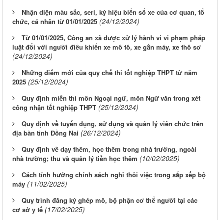
Nhận diện màu sắc, seri, ký hiệu biển số xe của cơ quan, tổ
(24/12/2024)
chức, cá nhân từ 01/01/2025
Từ 01/01/2025, Công an xã được xử lý hành vi vi phạm pháp
luật đối với người điều khiển xe mô tô, xe gắn máy, xe thô sơ
(24/12/2024)
Những điểm mới của quy chế thi tốt nghiệp THPT từ năm
(25/12/2024)
2025
Quy định miễn thi môn Ngoại ngữ, môn Ngữ văn trong xét
(25/12/2024)
công nhận tốt nghiệp THPT
Quy định về tuyển dụng, sử dụng và quản lý viên chức trên
(26/12/2024)
địa bàn tỉnh Đồng Nai
Quy định về dạy thêm, học thêm trong nhà trường, ngoài
(10/02/2025)
nhà trường; thu và quản lý tiền học thêm
Cách tính hưởng chính sách nghỉ thôi việc trong sắp xếp bộ
(11/02/2025)
máy
Quy trình đăng ký ghép mô, bộ phận cơ thể người tại các
(17/02/2025)
cơ sở y tế