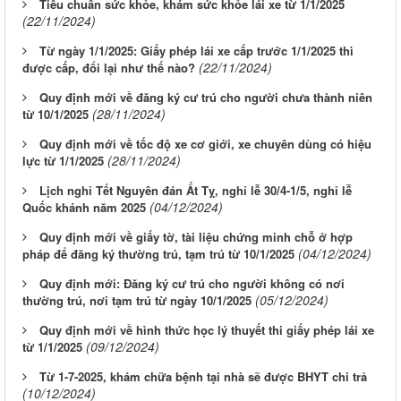
Tiêu chuẩn sức khỏe, khám sức khỏe lái xe từ 1/1/2025
(22/11/2024)
Từ ngày 1/1/2025: Giấy phép lái xe cấp trước 1/1/2025 thì
(22/11/2024)
được cấp, đổi lại như thế nào?
Quy định mới về đăng ký cư trú cho người chưa thành niên
(28/11/2024)
từ 10/1/2025
Quy định mới về tốc độ xe cơ giới, xe chuyên dùng có hiệu
(28/11/2024)
lực từ 1/1/2025
Lịch nghỉ Tết Nguyên đán Ất Tỵ, nghỉ lễ 30/4-1/5, nghỉ lễ
(04/12/2024)
Quốc khánh năm 2025
Quy định mới về giấy tờ, tài liệu chứng minh chỗ ở hợp
(04/12/2024)
pháp để đăng ký thường trú, tạm trú từ 10/1/2025
Quy định mới: Đăng ký cư trú cho người không có nơi
(05/12/2024)
thường trú, nơi tạm trú từ ngày 10/1/2025
Quy định mới về hình thức học lý thuyết thi giấy phép lái xe
(09/12/2024)
từ 1/1/2025
Từ 1-7-2025, khám chữa bệnh tại nhà sẽ được BHYT chi trả
(10/12/2024)