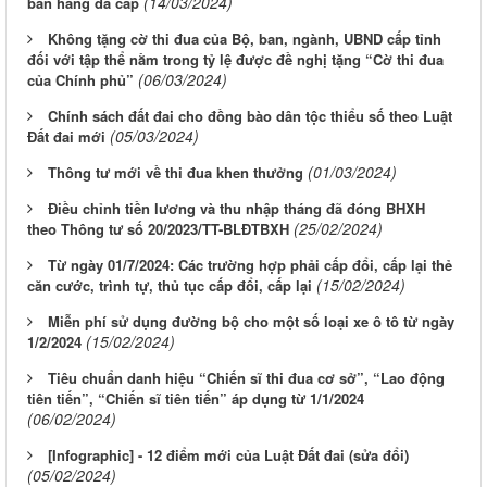
(14/03/2024)
bán hàng đa cấp
Không tặng cờ thi đua của Bộ, ban, ngành, UBND cấp tỉnh
đối với tập thể nằm trong tỷ lệ được đề nghị tặng “Cờ thi đua
(06/03/2024)
của Chính phủ”
Chính sách đất đai cho đồng bào dân tộc thiểu số theo Luật
(05/03/2024)
Đất đai mới
(01/03/2024)
Thông tư mới về thi đua khen thưởng
Điều chỉnh tiền lương và thu nhập tháng đã đóng BHXH
(25/02/2024)
theo Thông tư số 20/2023/TT-BLĐTBXH
Từ ngày 01/7/2024: Các trường hợp phải cấp đổi, cấp lại thẻ
(15/02/2024)
căn cước, trình tự, thủ tục cấp đổi, cấp lại
Miễn phí sử dụng đường bộ cho một số loại xe ô tô từ ngày
(15/02/2024)
1/2/2024
Tiêu chuẩn danh hiệu “Chiến sĩ thi đua cơ sở”, “Lao động
tiên tiến”, “Chiến sĩ tiên tiến” áp dụng từ 1/1/2024
(06/02/2024)
[Infographic] - 12 điểm mới của Luật Đất đai (sửa đổi)
(05/02/2024)