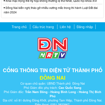
Khai mạc trọng thể Kỳ họp không thường lệ thứ Nhất, Quốc hội khóa XVI
Đồng Nai kiến nghị tháo gỡ nhiều vướng mắc trong thi hành Luật Đất đai
năm 2024
Trang chủ
Cấu trúc trang
Liên hệ
Đăng nhập
CỔNG THÔNG TIN ĐIỆN TỬ THÀNH PHỐ
ĐỒNG NAI
Cơ quan chủ quản: UBND Thành phố Đồng Nai
Phó Giám đốc phụ trách:
Cao Quốc Sang
Phó Giám đốc:
Trần Nam Đông - Hoàng Bình Long - Hoàng Thị Bích
Phú
Địa chỉ: số 81 đường Đồng Khởi, phường Tam Hiệp, Thành phố Đồng Nai.
Điện thoại: 0251.3822967.