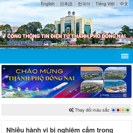
English
日本語
한국어
Tiếng Việt
中文
Thay đổi màu sắc
Nhiều hành vi bị nghiêm cấm trong