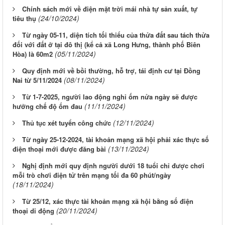
Chính sách mới về điện mặt trời mái nhà tự sản xuất, tự
(24/10/2024)
tiêu thụ
Từ ngày 05-11, diện tích tối thiểu của thửa đất sau tách thửa
đối với đất ở tại đô thị (kể cả xã Long Hưng, thành phố Biên
(05/11/2024)
Hòa) là 60m2
Quy định mới về bồi thường, hỗ trợ, tái định cư tại Đồng
(08/11/2024)
Nai từ 5/11/2024
Từ 1-7-2025, người lao động nghỉ ốm nửa ngày sẽ được
(11/11/2024)
hưởng chế độ ốm đau
(12/11/2024)
Thủ tục xét tuyển công chức
Từ ngày 25-12-2024, tài khoản mạng xã hội phải xác thực số
(13/11/2024)
điện thoại mới được đăng bài
Nghị định mới quy định người dưới 18 tuổi chỉ được chơi
mỗi trò chơi điện tử trên mạng tối đa 60 phút/ngày
(18/11/2024)
Từ 25/12, xác thực tài khoản mạng xã hội bằng số điện
(20/11/2024)
thoại di động