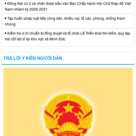
Đồng Nai có 2 cá nhân được bầu vào Ban Chấp hành Hội Chữ thập đỏ Việt
Nam nhiệm kỳ 2026-2031
Tập huấn pháp luật tiếp công dân, khiếu nại, tố cáo, phòng, chống tham
nhũng
Kiểm tra vị trí chuẩn bị tổng duyệt và tổ chức Lễ Triển khai tìm kiếm, quy tập
hài cốt liệt sĩ tại khu vực xã Minh Đức
TRẢ LỜI Ý KIẾN NGƯỜI DÂN