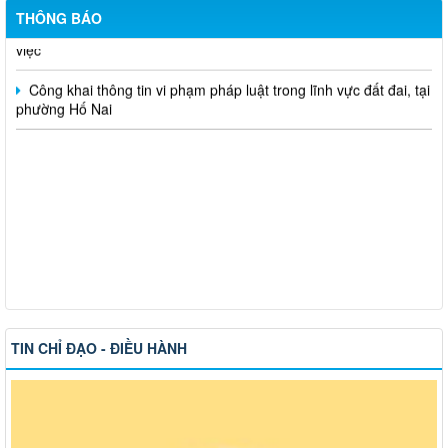
Hỗ trợ đăng tải thông tin hợp nhất, thay đổi địa chỉ trụ sở làm
THÔNG BÁO
việc
Công khai thông tin vi phạm pháp luật trong lĩnh vực đất đai, tại
phường Hố Nai
TIN CHỈ ĐẠO - ĐIỀU HÀNH