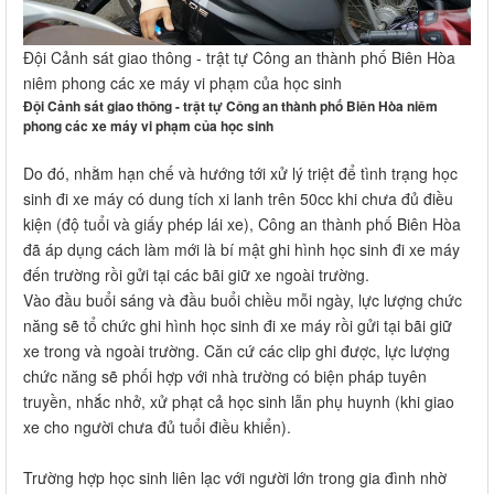
Đội Cảnh sát giao thông - trật tự Công an thành phố Biên Hòa
niêm phong các xe máy vi phạm của học sinh
Đội Cảnh sát giao thông - trật tự Công an thành phố Biên Hòa niêm
phong các xe máy vi phạm của học sinh
Do đó, nhằm hạn chế và hướng tới xử lý triệt để tình trạng học
sinh đi xe máy có dung tích xi lanh trên 50cc khi chưa đủ điều
kiện (độ tuổi và giấy phép lái xe), Công an thành phố Biên Hòa
đã áp dụng cách làm mới là bí mật ghi hình học sinh đi xe máy
đến trường rồi gửi tại các bãi giữ xe ngoài trường.
Vào đầu buổi sáng và đầu buổi chiều mỗi ngày, lực lượng chức
năng sẽ tổ chức ghi hình học sinh đi xe máy rồi gửi tại bãi giữ
xe trong và ngoài trường. Căn cứ các clip ghi được, lực lượng
chức năng sẽ phối hợp với nhà trường có biện pháp tuyên
truyền, nhắc nhở, xử phạt cả học sinh lẫn phụ huynh (khi giao
xe cho người chưa đủ tuổi điều khiển).
Trường hợp học sinh liên lạc với người lớn trong gia đình nhờ