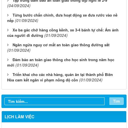
Tập trung đảm bảo an toàn giao thông dịp nghỉ lễ 2-9
(04/09/2024)
Từng bước chấn chỉnh, đưa hoạt động xe đưa rước vào nề
(01/09/2024)
nếp
Xe ba gác chở hàng cồng kềnh, xe 3-4 bánh tự chế: Ám ảnh
(01/09/2024)
của người đi đường
Ngăn ngừa nguy cơ mất an toàn giao thông đường sắt
(01/09/2024)
Đảm bảo an toàn giao thông cho học sinh trong năm học
(01/09/2024)
mới
Triển khai cho các nhà hàng, quán ăn tại thành phố Biên
(01/09/2024)
Hòa cam kết ngăn vi phạm nồng độ cồn
Từ ngày 03/8/2026 đến ngày 09/8/2026
Từ ngày 27/7/2026 đến ngày 02/8/2026
Tìm
Từ ngày 20/7/2026 đến ngày 26/7/2026
LỊCH LÀM VIỆC
Từ ngày 13/7/2026 đến ngày 18/7/2026