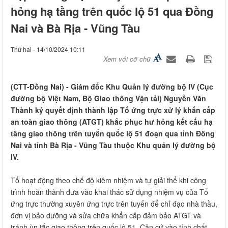
hỏng hạ tầng trên quốc lộ 51 qua Đồng
Nai và Bà Rịa - Vũng Tàu
Thứ hai - 14/10/2024 10:11
Xem với cỡ chữ
(CTT-Đồng Nai) - Giám đốc Khu Quản lý đường bộ IV (Cục
đường bộ Việt Nam, Bộ Giao thông Vận tải) Nguyễn Văn
Thành ký quyết định thành lập Tổ ứng trực xử lý khẩn cấp
an toàn giao thông (ATGT) khắc phục hư hỏng kết cấu hạ
tầng giao thông trên tuyến quốc lộ 51 đoạn qua tỉnh Đồng
Nai và tỉnh Bà Rịa - Vũng Tàu thuộc Khu quản lý đường bộ
IV.
Tổ hoạt động theo chế độ kiêm nhiệm và tự giải thể khi công
trình hoàn thành đưa vào khai thác sử dụng nhiệm vụ của Tổ
ứng trực thường xuyên ứng trực trên tuyến để chỉ đạo nhà thầu,
đơn vị bảo dưỡng và sửa chữa khẩn cấp đảm bảo ATGT và
tránh ùn tắc giao thông trên quốc lộ 51. Căn cứ vào tính chất,