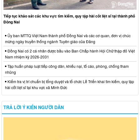
Tiếp tục khảo sát các khu vực tìm kiếm, quy tập hài cốt liệt sĩ tại thành phố
Đồng Nai
Ủy ban MTTQ Việt Nam thành phố Đồng Nai và các cơ quan, đơn vị chúc
mừng ngày truyền thống ngành Tuyên giáo của Đảng
Đồng Nai có 2 cá nhân được bầu vào Ban Chấp hành Hội Chữ thập đỏ Việt
Nam nhiệm kỳ 2026-2031
Tập huấn pháp luật tiếp công dân, khiếu nại, tố cáo, phòng, chống tham
nhũng
Kiểm tra vị trí chuẩn bị tổng duyệt và tổ chức Lễ Triển khai tìm kiếm, quy tập
hài cốt liệt sĩ tại khu vực xã Minh Đức
TRẢ LỜI Ý KIẾN NGƯỜI DÂN