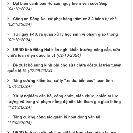
Đặt biển cảnh báo Hố sâu nguy hiểm ven suối Siệp
(04/10/2024)
Công an Đồng Nai xử phạt hàng trăm xe 3-4 bánh tự chế
(02/10/2024)
Từ ngày 1-10, ra quân xử lý học sinh vi phạm giao thông
(02/10/2024)
UBND tỉnh Đồng Nai kiến nghị khẩn trương nâng cấp, sửa
(02/10/2024)
chữa toàn diện quốc lộ 51
Đề xuất bổ sung kinh phí cho sửa chữa đột xuất trên tuyến
(27/09/2024)
quốc lộ 51
Tăng cường kiểm tra, xử lý “xe dù, bến cóc” toàn tỉnh
(27/09/2024)
Xử lý nghiêm cán bộ, công chức, viên chức, chiến sĩ lực
lượng vũ trang vi phạm nồng độ cồn khi tham gia giao thông
(19/09/2024)
Tăng cường công tác quản lý hoạt động vận tải
(17/09/2024)
UBND tỉnh yêu cầu phải quyết liệt trong kéo giảm tai nạn