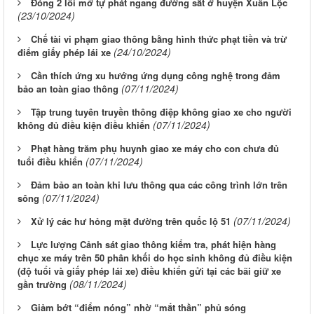
Đóng 2 lối mở tự phát ngang đường sắt ở huyện Xuân Lộc
(23/10/2024)
Chế tài vi phạm giao thông bằng hình thức phạt tiền và trừ
(24/10/2024)
điểm giấy phép lái xe
Cần thích ứng xu hướng ứng dụng công nghệ trong đảm
(07/11/2024)
bảo an toàn giao thông
Tập trung tuyên truyền thông điệp không giao xe cho người
(07/11/2024)
không đủ điều kiện điều khiển
Phạt hàng trăm phụ huynh giao xe máy cho con chưa đủ
(07/11/2024)
tuổi điều khiển
Đảm bảo an toàn khi lưu thông qua các công trình lớn trên
(07/11/2024)
sông
(07/11/2024)
Xử lý các hư hỏng mặt đường trên quốc lộ 51
Lực lượng Cảnh sát giao thông kiểm tra, phát hiện hàng
chục xe máy trên 50 phân khối do học sinh không đủ điều kiện
(độ tuổi và giấy phép lái xe) điều khiển gửi tại các bãi giữ xe
(08/11/2024)
gần trường
Giảm bớt “điểm nóng” nhờ “mắt thần” phủ sóng