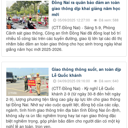
Đồng Nai ra quân bảo đảm an toàn
giao thông dịp khai giảng năm học
mới
05/09/2025 12:27:00
Đã xem: 588
(CTT-Đồng Nai) - Sáng 5-9, Phòng
Cảnh sát giao thông, Công an tỉnh Đồng Nai đã đồng loạt bố trí
nhiều tổ công tác trên các tuyến đường, giao lộ lớn tại các đô thị
nhằm bảo đảm an toàn giao thông cho học sinh trong ngày khai
giảng năm học mới 2025-2026.
Giao thông thông suốt, an toàn dịp
Lễ Quốc khánh
04/09/2025 09:16:00
Đã xem: 640
(CTT-Đồng Nai) - Kỳ nghỉ Lễ Quốc
khánh 2-9 (từ ngày 30-8 đến hết ngày
2-9), lượng phương tiện tăng cao gây áp lực lớn cho giao thông
tại Đồng Nai. Nhờ sự vào cuộc quyết liệt, đồng bộ của các cấp,
ngành, tình hình giao thông trên địa bàn tỉnh Đồng Nai ổn định,
không xảy ra ùn tắc nghiêm trọng hay tai nạn giao thông đặc
biệt nghiêm trọng, góp phần bảo đảm cho người dân có một kỳ
nghỉ lễ an toàn, trọn vẹn.