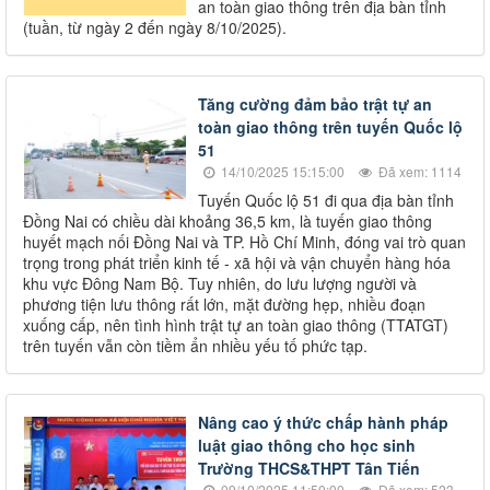
an toàn giao thông trên địa bàn tỉnh
(tuần, từ ngày 2 đến ngày 8/10/2025).
Tăng cường đảm bảo trật tự an
toàn giao thông trên tuyến Quốc lộ
51
14/10/2025 15:15:00
Đã xem: 1114
Tuyến Quốc lộ 51 đi qua địa bàn tỉnh
Đồng Nai có chiều dài khoảng 36,5 km, là tuyến giao thông
huyết mạch nối Đồng Nai và TP. Hồ Chí Minh, đóng vai trò quan
trọng trong phát triển kinh tế - xã hội và vận chuyển hàng hóa
khu vực Đông Nam Bộ. Tuy nhiên, do lưu lượng người và
phương tiện lưu thông rất lớn, mặt đường hẹp, nhiều đoạn
xuống cấp, nên tình hình trật tự an toàn giao thông (TTATGT)
trên tuyến vẫn còn tiềm ẩn nhiều yếu tố phức tạp.
Nâng cao ý thức chấp hành pháp
luật giao thông cho học sinh
Trường THCS&THPT Tân Tiến
09/10/2025 11:50:00
Đã xem: 523