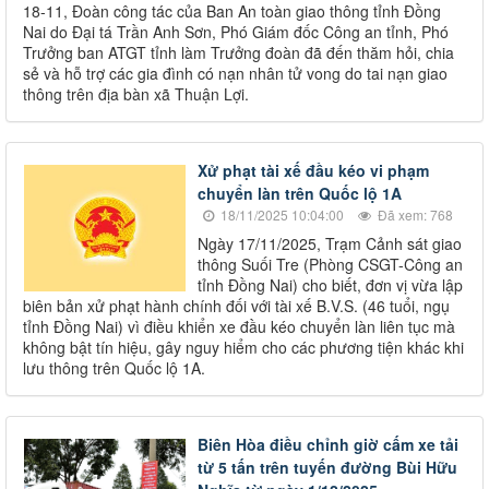
18-11, Đoàn công tác của Ban An toàn giao thông tỉnh Đồng
Nai do Đại tá Trần Anh Sơn, Phó Giám đốc Công an tỉnh, Phó
Trưởng ban ATGT tỉnh làm Trưởng đoàn đã đến thăm hỏi, chia
sẻ và hỗ trợ các gia đình có nạn nhân tử vong do tai nạn giao
thông trên địa bàn xã Thuận Lợi.
Xử phạt tài xế đầu kéo vi phạm
chuyển làn trên Quốc lộ 1A
18/11/2025 10:04:00
Đã xem: 768
Ngày 17/11/2025, Trạm Cảnh sát giao
thông Suối Tre (Phòng CSGT-Công an
tỉnh Đồng Nai) cho biết, đơn vị vừa lập
biên bản xử phạt hành chính đối với tài xế B.V.S. (46 tuổi, ngụ
tỉnh Đồng Nai) vì điều khiển xe đầu kéo chuyển làn liên tục mà
không bật tín hiệu, gây nguy hiểm cho các phương tiện khác khi
lưu thông trên Quốc lộ 1A.
Biên Hòa điều chỉnh giờ cấm xe tải
từ 5 tấn trên tuyến đường Bùi Hữu