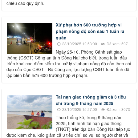
chiều cao quy định.
Xử phạt hơn 600 trường hợp vi
phạm nồng độ cồn sau 1 tuần ra
quân
28/10/2025 12:53:00
Đã xem: 597
Ngày 25-10, Phòng Cảnh sát giao
thông (CSGT) Công an tỉnh Đồng Nai cho biết, trong tuần đầu
triển khai cao điểm kiểm tra, xử lý vi phạm nồng độ cồn theo chỉ
đạo của Cục CSGT - Bộ Công an, lực lượng CSGT toàn tỉnh đã
lập biên bản hơn 600 trường hợp vi phạm.
Tai nạn giao thông giảm cả 3 tiêu
chí trong 9 tháng năm 2025
23/10/2025 15:27:00
Đã xem: 3073
Theo thống kê, trong 9 tháng năm
2025, tình hình tai nạn giao thông
(TNGT) trên địa bàn Đồng Nai tiếp tục
được kiềm chế, kéo giảm cả 3 tiêu chí: số vụ, số người chết và