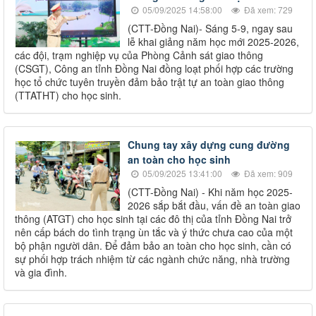
05/09/2025 14:58:00
Đã xem: 729
(CTT-Đồng Nai)- Sáng 5-9, ngay sau
lễ khai giảng năm học mới 2025-2026,
các đội, trạm nghiệp vụ của Phòng Cảnh sát giao thông
(CSGT), Công an tỉnh Đồng Nai đồng loạt phối hợp các trường
học tổ chức tuyên truyền đảm bảo trật tự an toàn giao thông
(TTATHT) cho học sinh.
Chung tay xây dựng cung đường
an toàn cho học sinh
05/09/2025 13:41:00
Đã xem: 909
(CTT-Đồng Nai) - Khi năm học 2025-
2026 sắp bắt đầu, vấn đề an toàn giao
thông (ATGT) cho học sinh tại các đô thị của tỉnh Đồng Nai trở
nên cấp bách do tình trạng ùn tắc và ý thức chưa cao của một
bộ phận người dân. Để đảm bảo an toàn cho học sinh, cần có
sự phối hợp trách nhiệm từ các ngành chức năng, nhà trường
và gia đình.