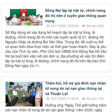
Đồng Nai lập lại trật tự, chỉnh trang
đô thị trên 3 tuyến giao thông quan
trọng
24/11/2025 18:28:00
Đã xem: 829
Sở Xây dựng sẽ xây dựng kế hoạch lập lại trật tự lòng, lề
đường, chỉnh trang đô thị trên các tuyến quốc lộ 51, đường Võ
Nguyên Giáp và đường Bùi Văn Hòa. Trong đó, đề xuất cụ thể
cơ quan triển khai thực hiện và thời gian hoàn thành. Đây là yêu
cầu của Tỉnh ủy viên, Phó Chủ tịch UBND tỉnh Đồng Nai Hồ Văn
Hà tại buổi làm việc với các đơn vị, địa phương về việc thí điểm
lập lại trật tự lòng, lề đường, chỉnh trang đô thị trên địa bàn tỉnh
Đồng Nai ngày 24-11.
Thăm hỏi, hỗ trợ gia đình nạn nhân
tử vong do tai nạn giao thông tại
xã Thuận Lợi
18/11/2025 11:46:00
Đã xem: 734
Hưởng ứng “Ngày Thế giới tưởng niệm
các nạn nhân tử vong do tai nạn giao thông” năm 2025, ngày