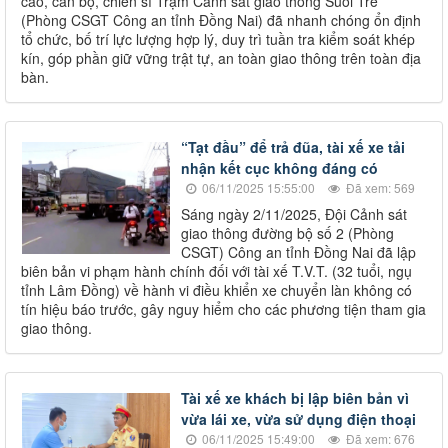
cao, cán bộ, chiến sĩ Trạm Cảnh sát giao thông Suối Tre
(Phòng CSGT Công an tỉnh Đồng Nai) đã nhanh chóng ổn định
tổ chức, bố trí lực lượng hợp lý, duy trì tuần tra kiểm soát khép
kín, góp phần giữ vững trật tự, an toàn giao thông trên toàn địa
bàn.
“Tạt đầu” để trả đũa, tài xế xe tải
nhận kết cục không đáng có
06/11/2025 15:55:00
Đã xem: 569
Sáng ngày 2/11/2025, Đội Cảnh sát
giao thông đường bộ số 2 (Phòng
CSGT) Công an tỉnh Đồng Nai đã lập
biên bản vi phạm hành chính đối với tài xế T.V.T. (32 tuổi, ngụ
tỉnh Lâm Đồng) về hành vi điều khiển xe chuyển làn không có
tín hiệu báo trước, gây nguy hiểm cho các phương tiện tham gia
giao thông.
Tài xế xe khách bị lập biên bản vì
vừa lái xe, vừa sử dụng điện thoại
06/11/2025 15:49:00
Đã xem: 676