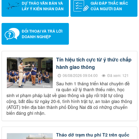
DỰ THẢO VĂN BẢN VÀ
GIẢI ĐÁP THẮC MẮC
LẤY Ý KIẾN NHÂN DÂN
CỦA NGƯỜI DÂN
ĐỐI THOẠI VÀ TRẢ LỜI
DOANH NGHIỆP
Tín hiệu tích cực từ ý thức chấp
hành giao thông
06/08/2026 09:04:00
Đã xem: 121
Sau hơn 1 tháng triển khai chuyên đề
ra quân xử lý thanh thiếu niên, học
sinh vi phạm pháp luật về giao thông và gây rối trật tự công
cộng, bắt đầu từ ngày 20-6, tình hình trật tự, an toàn giao thông
(ATGT) trên địa bàn thành phố Đồng Nai đã có những chuyển
biến đáng ghi nhận.
Tháo dỡ trạm thu phí T2 trên quốc