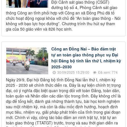
Đội Cảnh sát giao thông (CSGT)
đường bộ số 4, Phòng Cảnh sát giao
thông Công an tỉnh phối hợp với Công an xã Đồng Phú đã tổ
chức hoạt động ngoại khóa với chủ đề “An toàn giao thông - Nói
không với bạo lực học đường”. Chương trình thu hút sự tham
gia của 50 giáo viên và 826 học sinh.
Công an Đồng Nai – Bảo đảm trật
tự an toàn giao thông phục vụ Đại
hội Đảng bộ tỉnh lần thứ I, nhiệm kỳ
2025–2030
30/09/2025 15:29:00
Đã xem: 774
Ngày 29/9, Đại hội Đảng bộ tỉnh Đồng Nai lần thứ I, nhiệm kỳ
2025 - 2030 sẽ chính thức diễn ra. Đây là sự kiện chính trị trọng
đại, có ý nghĩa đặc biệt quan trọng đối với toàn Đảng, toàn dân,
toàn quân và Nhân dân các dân tộc trong tỉnh. Đây không chỉ là
dịp để tổng kết, đánh giá những thành tựu, bài học kinh nghiệm
sau một nhiệm kỳ, mà còn là dấu mốc định hướng, hoạch định
mục tiêu, nhiệm vụ, giải pháp phát triển của tỉnh trong giai đoạn
mới. Chính vì vậy, công tác bảo đảm an ninh trật tự, trật tự an
toàn giao thông (TTATGT) trước, trong và sau thời gian diễn ra