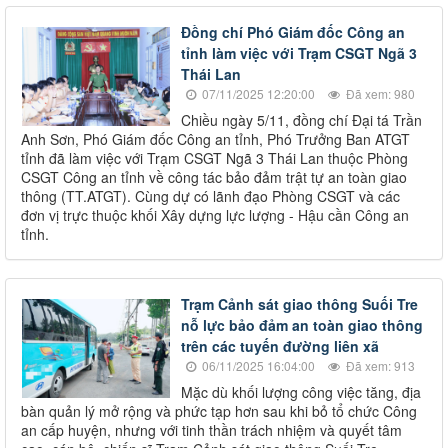
Đồng chí Phó Giám đốc Công an
tỉnh làm việc với Trạm CSGT Ngã 3
Thái Lan
07/11/2025 12:20:00
Đã xem: 980
Chiều ngày 5/11, đồng chí Đại tá Trần
Anh Sơn, Phó Giám đốc Công an tỉnh, Phó Trưởng Ban ATGT
tỉnh đã làm việc với Trạm CSGT Ngã 3 Thái Lan thuộc Phòng
CSGT Công an tỉnh về công tác bảo đảm trật tự an toàn giao
thông (TT.ATGT). Cùng dự có lãnh đạo Phòng CSGT và các
đơn vị trực thuộc khối Xây dựng lực lượng - Hậu cần Công an
tỉnh.
Trạm Cảnh sát giao thông Suối Tre
nỗ lực bảo đảm an toàn giao thông
trên các tuyến đường liên xã
06/11/2025 16:04:00
Đã xem: 913
Mặc dù khối lượng công việc tăng, địa
bàn quản lý mở rộng và phức tạp hơn sau khi bỏ tổ chức Công
an cấp huyện, nhưng với tinh thần trách nhiệm và quyết tâm