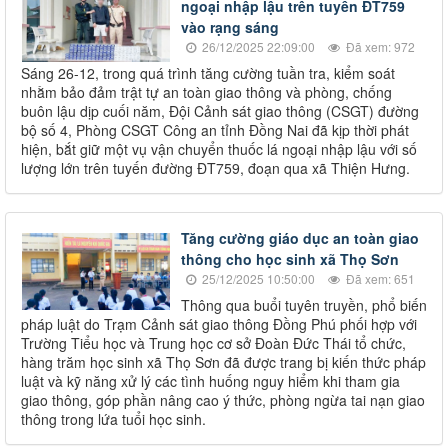
ngoại nhập lậu trên tuyến ĐT759
vào rạng sáng
26/12/2025 22:09:00
Đã xem: 972
Sáng 26-12, trong quá trình tăng cường tuần tra, kiểm soát
nhằm bảo đảm trật tự an toàn giao thông và phòng, chống
buôn lậu dịp cuối năm, Đội Cảnh sát giao thông (CSGT) đường
bộ số 4, Phòng CSGT Công an tỉnh Đồng Nai đã kịp thời phát
hiện, bắt giữ một vụ vận chuyển thuốc lá ngoại nhập lậu với số
lượng lớn trên tuyến đường ĐT759, đoạn qua xã Thiện Hưng.
Tăng cường giáo dục an toàn giao
thông cho học sinh xã Thọ Sơn
25/12/2025 10:50:00
Đã xem: 651
Thông qua buổi tuyên truyền, phổ biến
pháp luật do Trạm Cảnh sát giao thông Đồng Phú phối hợp với
Trường Tiểu học và Trung học cơ sở Đoàn Đức Thái tổ chức,
hàng trăm học sinh xã Thọ Sơn đã được trang bị kiến thức pháp
luật và kỹ năng xử lý các tình huống nguy hiểm khi tham gia
giao thông, góp phần nâng cao ý thức, phòng ngừa tai nạn giao
thông trong lứa tuổi học sinh.