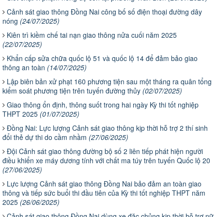
Cảnh sát giao thông Đồng Nai công bố số điện thoại đường dây
nóng
(24/07/2025)
Kiên trì kiềm chế tai nạn giao thông nửa cuối năm 2025
(22/07/2025)
Khẩn cấp sửa chữa quốc lộ 51 và quốc lộ 14 để đảm bảo giao
thông an toàn
(14/07/2025)
Lập biên bản xử phạt 160 phương tiện sau một tháng ra quân tổng
kiểm soát phương tiện trên tuyến đường thủy
(02/07/2025)
Giao thông ổn định, thông suốt trong hai ngày Kỳ thi tốt nghiệp
THPT 2025
(01/07/2025)
Đồng Nai: Lực lượng Cảnh sát giao thông kịp thời hỗ trợ 2 thí sinh
đổi thẻ dự thi do cầm nhầm
(27/06/2025)
Đội Cảnh sát giao thông đường bộ số 2 liên tiếp phát hiện người
điều khiển xe máy dương tính với chất ma túy trên tuyến Quốc lộ 20
(27/06/2025)
Lực lượng Cảnh sát giao thông Đồng Nai bảo đảm an toàn giao
thông và tiếp sức buổi thi đầu tiên của Kỳ thi tốt nghiệp THPT năm
2025
(26/06/2025)
Cảnh sát giao thông Đồng Nai dùng xe đặc chủng kịp thời hỗ trợ nữ