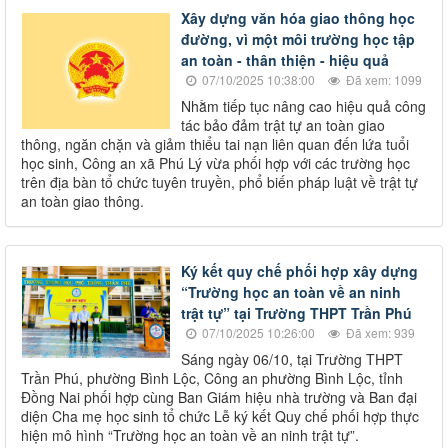
Xây dựng văn hóa giao thông học
đường, vì một môi trường học tập
an toàn - thân thiện - hiệu quả
07/10/2025 10:38:00
Đã xem: 1099
Nhằm tiếp tục nâng cao hiệu quả công
tác bảo đảm trật tự an toàn giao
thông, ngăn chặn và giảm thiểu tai nạn liên quan đến lứa tuổi
học sinh, Công an xã Phú Lý vừa phối hợp với các trường học
trên địa bàn tổ chức tuyên truyền, phổ biến pháp luật về trật tự
an toàn giao thông.
Ký kết quy chế phối hợp xây dựng
“Trường học an toàn về an ninh
trật tự” tại Trường THPT Trần Phú
07/10/2025 10:26:00
Đã xem: 939
Sáng ngày 06/10, tại Trường THPT
Trần Phú, phường Bình Lộc, Công an phường Bình Lộc, tỉnh
Đồng Nai phối hợp cùng Ban Giám hiệu nhà trường và Ban đại
diện Cha mẹ học sinh tổ chức Lễ ký kết Quy chế phối hợp thực
hiện mô hình “Trường học an toàn về an ninh trật tự”.