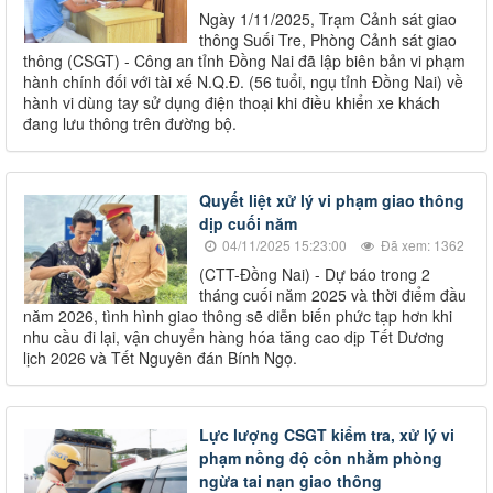
Ngày 1/11/2025, Trạm Cảnh sát giao
thông Suối Tre, Phòng Cảnh sát giao
thông (CSGT) - Công an tỉnh Đồng Nai đã lập biên bản vi phạm
hành chính đối với tài xế N.Q.Đ. (56 tuổi, ngụ tỉnh Đồng Nai) về
hành vi dùng tay sử dụng điện thoại khi điều khiển xe khách
đang lưu thông trên đường bộ.
Quyết liệt xử lý vi phạm giao thông
dịp cuối năm
04/11/2025 15:23:00
Đã xem: 1362
(CTT-Đồng Nai) - Dự báo trong 2
tháng cuối năm 2025 và thời điểm đầu
năm 2026, tình hình giao thông sẽ diễn biến phức tạp hơn khi
nhu cầu đi lại, vận chuyển hàng hóa tăng cao dịp Tết Dương
lịch 2026 và Tết Nguyên đán Bính Ngọ.
Lực lượng CSGT kiểm tra, xử lý vi
phạm nồng độ cồn nhằm phòng
ngừa tai nạn giao thông