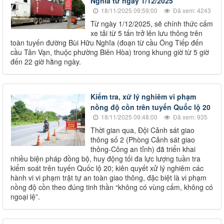
Nghĩa từ ngày 1/12/2025
18/11/2025 09:59:00
Đã xem: 4243
Từ ngày 1/12/2025, sẽ chính thức cấm
xe tải từ 5 tấn trở lên lưu thông trên
toàn tuyến đường Bùi Hữu Nghĩa (đoạn từ cầu Ông Tiếp đến
cầu Tân Vạn, thuộc phường Biên Hòa) trong khung giờ từ 5 giờ
đến 22 giờ hằng ngày.
Kiểm tra, xử lý nghiêm vi phạm
nồng độ cồn trên tuyến Quốc lộ 20
18/11/2025 09:48:00
Đã xem: 935
Thời gian qua, Đội Cảnh sát giao
thông số 2 (Phòng Cảnh sát giao
thông-Công an tỉnh) đã triển khai
nhiều biện pháp đồng bộ, huy động tối đa lực lượng tuần tra
kiểm soát trên tuyến Quốc lộ 20; kiên quyết xử lý nghiêm các
hành vi vi phạm trật tự an toàn giao thông, đặc biệt là vi phạm
nồng độ cồn theo đúng tinh thần “không có vùng cấm, không có
ngoại lệ”.