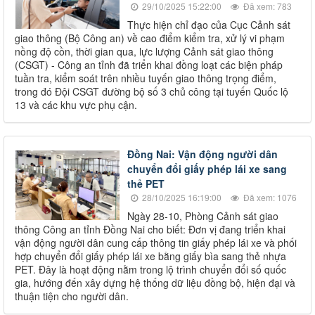
29/10/2025 15:22:00
Đã xem: 783
Thực hiện chỉ đạo của Cục Cảnh sát
giao thông (Bộ Công an) về cao điểm kiểm tra, xử lý vi phạm
nồng độ cồn, thời gian qua, lực lượng Cảnh sát giao thông
(CSGT) - Công an tỉnh đã triển khai đồng loạt các biện pháp
tuần tra, kiểm soát trên nhiều tuyến giao thông trọng điểm,
trong đó Đội CSGT đường bộ số 3 chủ công tại tuyến Quốc lộ
13 và các khu vực phụ cận.
Đồng Nai: Vận động người dân
chuyển đổi giấy phép lái xe sang
thẻ PET
28/10/2025 16:19:00
Đã xem: 1076
Ngày 28-10, Phòng Cảnh sát giao
thông Công an tỉnh Đồng Nai cho biết: Đơn vị đang triển khai
vận động người dân cung cấp thông tin giấy phép lái xe và phối
hợp chuyển đổi giấy phép lái xe bằng giấy bìa sang thẻ nhựa
PET. Đây là hoạt động nằm trong lộ trình chuyển đổi số quốc
gia, hướng đến xây dựng hệ thống dữ liệu đồng bộ, hiện đại và
thuận tiện cho người dân.