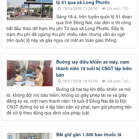
lộ 51 qua xã Long Phước
18/04/2026 13:26:00
Đã xem: 725
Sáng 18-4, trên tuyến quốc lộ 51 đoạn
qua tỉnh Đồng Nai, các đơn vị thi công
bắt đầu tháo dỡ trạm thu phí T2 qua xã Long Phước. Đây là
trạm thu phí đã ngừng thu phí nhiều năm nhưng vẫn án ngữ
trên quốc lộ này và gây nguy cơ mất an toàn giao thông.
Buông tay điều khiển xe máy, nam
thanh niên 19 tuổi bị CSGT lập biên
bản
08/01/2026 18:53:00
Đã xem: 745
Buông cả hai tay khi điều khiển xe mô
tô, không đội mũ bảo hiểm, không có giấy phép lái xe và giấy
đăng ký xe, một nam thanh niên 19 tuổi ở Đồng Nai đã bị Đội
CSGT đường bộ số 4 lập biên bản xử phạt, tạm giữ phương tiện
để xử lý theo đúng quy định của pháp luật.
Bắt giữ gần 1.500 bao thuốc lá