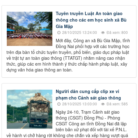
Tuyên truyền Luật An toàn giao
thông cho các em học sinh xã Bù
Gia Mập
28/10/2025 13:24:00
Đã xem: 800
Mới đây, Công an xã Bù Gia Mập, tỉnh
Đồng Nai phối hợp với các trường học
trên địa bàn tổ chức tuyên truyền, phổ biến, giáo dục pháp luật
về trật tự an toàn giao thông (TTATGT) nhằm nâng cao nhận
thức, giúp các em hình thành ý thức chấp hành pháp luật, xây
dựng văn hóa giao thông an toàn.
Người dân cung cấp clip xe vi
phạm cho Cảnh sát giao thông
28/10/2025 13:03:00
Đã xem: 585
Ngày 24-10, Trạm Cảnh sát giao
thông (CSGT) Đồng Phú - Phòng
CSGT Công an tỉnh Đồng Nai đã lập
biên bản xử phạt đối với tài xế P.N.L.
về hành vi chở hàng rời không che chắn và xếp hàng vượt quá