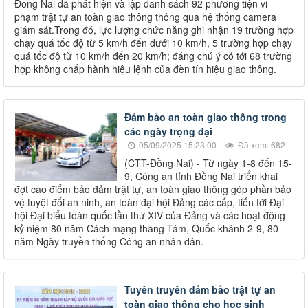
Đồng Nai đã phát hiện và lập danh sách 92 phương tiện vi
phạm trật tự an toàn giao thông thông qua hệ thống camera
giám sát.Trong đó, lực lượng chức năng ghi nhận 19 trường hợp
chạy quá tốc độ từ 5 km/h đến dưới 10 km/h, 5 trường hợp chạy
quá tốc độ từ 10 km/h đến 20 km/h; đáng chú ý có tới 68 trường
hợp không chấp hành hiệu lệnh của đèn tín hiệu giao thông.
Đảm bảo an toàn giao thông trong
các ngày trọng đại
05/09/2025 15:23:00
Đã xem: 682
(CTT-Đồng Nai) - Từ ngày 1-8 đến 15-
9, Công an tỉnh Đồng Nai triển khai
đợt cao điểm bảo đảm trật tự, an toàn giao thông góp phần bảo
vệ tuyệt đối an ninh, an toàn đại hội Đảng các cấp, tiến tới Đại
hội Đại biểu toàn quốc lần thứ XIV của Đảng và các hoạt động
kỷ niệm 80 năm Cách mạng tháng Tám, Quốc khánh 2-9, 80
năm Ngày truyền thống Công an nhân dân.
Tuyên truyền đảm bảo trật tự an
toàn giao thông cho học sinh