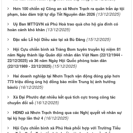
Hơn 100 chiến sỹ Công an xã Nhơn Trạch ra quân trấn áp tội
(13/12/2025)
phạm, bảo đảm trật tự dịp Tết Nguyên đán 2026
Uỷ Ban MTTQVN xã Phú Hoà trao quà cho hộ gia đình có
(13/12/2025)
hoàn cảnh khó khăn
(15/12/2025)
Đặc sắc Lễ hội Diều sáo tại xã Bù Đăng
Hội Cựu chiến binh xã Trảng Bom tuyên truyền kỷ niệm 81
năm Ngày thành lập Quân đội nhân dân Việt Nam (22/12/1944 -
22/12/2025) và 36 năm Ngày Hội Quốc phòng toàn dân
(15/12/2025)
(22/12/1989 - 22/12/2025)
Hai doanh nghiệp tại Nhơn Trạch vận động đóng góp hơn
773 triệu đồng ủng hộ đồng bào miền Trung bị ảnh hưởng
(16/12/2025)
bãolũ
Xã Đại Phước đạt nhiều kết quả tích cực trong công tác
(16/12/2025)
chuyển đổi số
HĐND xã Nhơn Trạch thông qua các Nghị quyết về nhân sự
(16/12/2025)
tại kỳ họp lần thứ 4
Hội Cựu chiến binh xã Phú Hoà phối hợp với Trường Tiểu