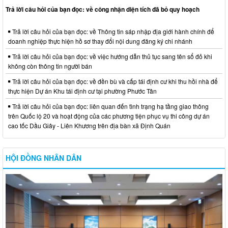
Trả lời câu hỏi của bạn đọc: về công nhận diện tích đã bỏ quy hoạch
Trả lời câu hỏi của bạn đọc: về Thông tin sáp nhập địa giới hành chính để
doanh nghiệp thực hiện hồ sơ thay đổi nội dung đăng ký chi nhánh
Trả lời câu hỏi của bạn đọc: về việc hướng dẫn thủ tục sang tên sổ đỏ khi
không còn thông tin người bán
Trả lời câu hỏi của bạn đọc: về đền bù và cấp tái định cư khi thu hồi nhà để
thực hiện Dự án Khu tái định cư tại phường Phước Tân
Trả lời câu hỏi của bạn đọc: liên quan đến tình trạng hạ tầng giao thông
trên Quốc lộ 20 và hoạt động của các phương tiện phục vụ thi công dự án
cao tốc Dầu Giây - Liên Khương trên địa bàn xã Định Quán
HỘI ĐỒNG NHÂN DÂN