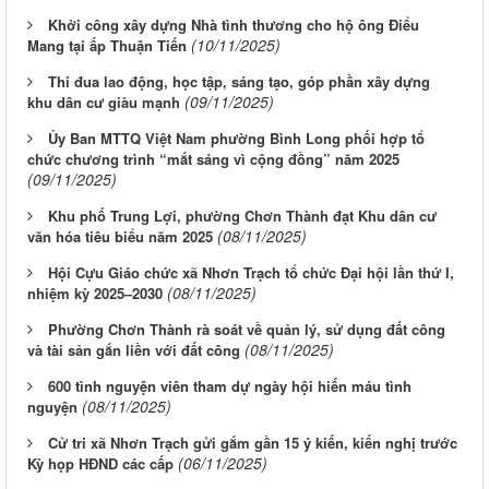
Khởi công xây dựng Nhà tình thương cho hộ ông Điểu
(10/11/2025)
Mang tại ấp Thuận Tiến
Thi đua lao động, học tập, sáng tạo, góp phần xây dựng
(09/11/2025)
khu dân cư giàu mạnh
Ủy Ban MTTQ Việt Nam phường Bình Long phối hợp tổ
chức chương trình “mắt sáng vì cộng đồng” năm 2025
(09/11/2025)
Khu phố Trung Lợi, phường Chơn Thành đạt Khu dân cư
(08/11/2025)
văn hóa tiêu biểu năm 2025
Hội Cựu Giáo chức xã Nhơn Trạch tổ chức Đại hội lần thứ I,
(08/11/2025)
nhiệm kỳ 2025–2030
Phường Chơn Thành rà soát về quản lý, sử dụng đất công
(08/11/2025)
và tài sản gắn liền với đất công
600 tình nguyện viên tham dự ngày hội hiến máu tình
(08/11/2025)
nguyện
Cử tri xã Nhơn Trạch gửi gắm gần 15 ý kiến, kiến nghị trước
(06/11/2025)
Kỳ họp HĐND các cấp