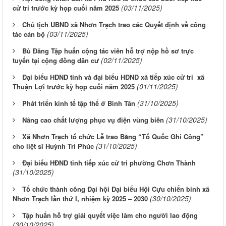
(03/11/2025)
cử tri trước kỳ họp cuối năm 2025
Chủ tịch UBND xã Nhơn Trạch trao các Quyết định về công
(03/11/2025)
tác cán bộ
Bù Đăng Tập huấn cộng tác viên hỗ trợ nộp hồ sơ trực
(02/11/2025)
tuyến tại cộng đồng dân cư
Đại biểu HĐND tỉnh và đại biểu HĐND xã tiếp xúc cử tri xã
(01/11/2025)
Thuận Lợi trước kỳ họp cuối năm 2025
(31/10/2025)
Phát triển kinh tế tập thể ở Bình Tân
(31/10/2025)
Nâng cao chất lượng phục vụ điện vùng biên
Xã Nhơn Trạch tổ chức Lễ trao Bằng “Tổ Quốc Ghi Công”
(31/10/2025)
cho liệt sĩ Huỳnh Trí Phúc
Đại biểu HĐND tỉnh tiếp xúc cử tri phường Chơn Thành
(31/10/2025)
Tổ chức thành công Đại hội Đại biểu Hội Cựu chiến binh xã
(30/10/2025)
Nhơn Trạch lần thứ I, nhiệm kỳ 2025 – 2030
Tập huấn hỗ trợ giải quyết việc làm cho người lao động
(30/10/2025)