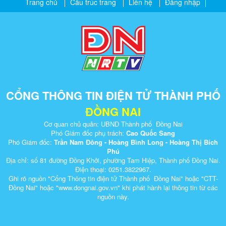
Trang chủ
Cấu trúc trang
Liên hệ
Đăng nhập
CỔNG THÔNG TIN ĐIỆN TỬ THÀNH PHỐ
ĐỒNG NAI
Cơ quan chủ quản: UBND Thành phố Đồng Nai
Phó Giám đốc phụ trách:
Cao Quốc Sang
Phó Giám đốc:
Trần Nam Đông - Hoàng Bình Long - Hoàng Thị Bích
Phú
Địa chỉ: số 81 đường Đồng Khởi, phường Tam Hiệp, Thành phố Đồng Nai.
Điện thoại: 0251.3822967.
Ghi rõ nguồn "Cổng Thông tin điện tử Thành phố Đồng Nai" hoặc "CTT-
Đồng Nai" hoặc "www.dongnai.g​ov.vn" khi ​phát hành lại thông tin từ các
nguồn này.​