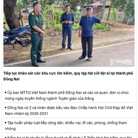
Tiếp tục khảo sát các khu vực tìm kiếm, quy tập hài cốt liệt sĩ tại thành phố
Đồng Nai
Ủy ban MTTQ Việt Nam thành phố Đồng Nai và các cơ quan, đơn vị chúc
mừng ngày truyền thống ngành Tuyên giáo của Đảng
Đồng Nai có 2 cá nhân được bầu vào Ban Chấp hành Hội Chữ thập đỏ Việt
Nam nhiệm kỳ 2026-2031
Tập huấn pháp luật tiếp công dân, khiếu nại, tố cáo, phòng, chống tham
nhũng
Kiểm tra vị trí chuẩn bị tổng duyệt và tổ chức Lễ Triển khai tìm kiếm, quy tập