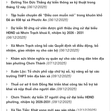
Đường Tôn Đức Thắng dự kiến thông xe kỹ thuật trong
(06/12/2025)
tháng 12 này
Tập huấn chuyên đề “Điều con muốn nói” trong khuôn khổ
(06/12/2025)
Đề án 938 tại xã Phước An
Dự kiến 50 ứng cử viên được giới thiệu ứng cử đại biểu
HĐND xã Nhơn Trạch khoá II, nhiệm kỳ 2026 - 2031
(06/12/2025)
Xã Nhơn Trạch công bố các Quyết định về điều động, bổ
(06/12/2025)
nhiệm, giao nhiệm vụ cho cán bộ
Khám sức khỏe nghĩa vụ quân sự cho các công dân trên địa
(07/12/2025)
bàn phường Chơn Thành
Xuân Lộc: Tổ chức phổ cập chữ ký số, kỹ năng số tại các
(09/12/2025)
trường THPT trên địa bàn xã
Thuế cơ sở 6 tỉnh Đồng Nai triển khai công tác hỗ trợ kê
(09/12/2025)
khai và nộp thuế cho người dân
Chơn Thành: dự kiến 37 người ứng cử đại biểu HĐND
(09/12/2025)
phường, nhiệm kỳ 2026-2031
(12/12/2025)
Xã Tân Tiến: Khát vọng mới sau sáp nhập