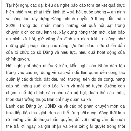
Tại hội nghị, các đại biểu đã nghe báo cáo tóm tắt kết quả thực
hiện nhiệm vụ phát triển kinh tế – xã hội, quốc phòng – an ninh
và công tác xây dựng Đảng, chính quyền 9 tháng đầu năm
2026. Trong đó, nhấn mạnh những kết quả nổi bật trong
chuyển dịch cơ cấu kinh tế, xây dựng nông thôn mới, đảm bảo
an sinh xã hội, giữ vững ổn định an ninh trật tự, cũng như
những giải pháp nâng cao năng lực lãnh đạo, sức chiến đấu
của tổ chức cơ sở Đảng và hiệu lực, hiệu quả hoạt động của
chính quyền.
Hội nghị ghi nhận nhiều ý kiến, kiến nghị của Nhân dân tập
trung vào các nội dung về các vấn đề liên quan đến công tác
quản lý các di tích, đất đai, môi trường, tiến độ thi công, nâng
cấp hệ thống suối chợ Lộc Ninh và một số tuyến đường còn
chậm; chế độ chính sách cho cán bộ hội, đoàn thể các thôn,
thôn đội trưởng thuộc Ban chỉ huy quân sự xã
Lãnh đạo Đảng ủy, UBND xã và các bộ phận chuyên môn đã
trực tiếp tiếp thu, giải trình cụ thể từng nội dung, đồng thời làm
rõ những vấn đề thuộc thẩm quyền; đối với những vấn đề chưa
thể trả lời ngay, xã ghi nhận và xem xét giải quyết trong thời