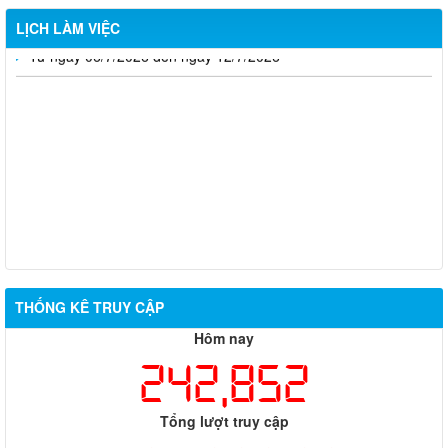
LỊCH LÀM VIỆC
Từ ngày 03/8/2026 đến ngày 09/8/2026
Từ ngày 27/7/2026 đến ngày 02/8/2026
Từ ngày 20/7/2026 đến ngày 26/7/2026
Từ ngày 13/7/2026 đến ngày 18/7/2026
Từ ngày 06/7/2026 đến ngày 12/7/2026
THỐNG KÊ TRUY CẬP
Hôm nay
242,852
Tổng lượt truy cập