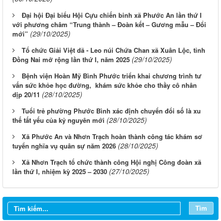
Đại hội Đại biểu Hội Cựu chiến binh xã Phước An lần thứ I
với phương châm “Trung thành – Đoàn kết – Gương mẫu – Đổi
(29/10/2025)
mới”
Tổ chức Giải Việt dã - Leo núi Chứa Chan xã Xuân Lộc, tỉnh
(29/10/2025)
Đồng Nai mở rộng lần thứ I, năm 2025
Bệnh viện Hoàn Mỹ Bình Phước triển khai chương trình tư
vấn sức khỏe học đường, khám sức khỏe cho thầy cô nhân
(28/10/2025)
dịp 20/11
Tuổi trẻ phường Phước Bình xác định chuyển đổi số là xu
(28/10/2025)
thế tất yếu của kỷ nguyên mới
Xã Phước An và Nhơn Trạch hoàn thành công tác khám sơ
(28/10/2025)
tuyển nghĩa vụ quân sự năm 2026
Xã Nhơn Trạch tổ chức thành công Hội nghị Công đoàn xã
(27/10/2025)
lần thứ I, nhiệm kỳ 2025 – 2030
Tìm