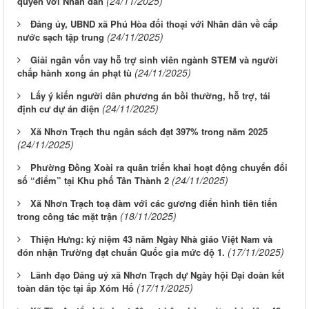
(24/11/2025)
quyền với Nhân dân
Đảng ủy, UBND xã Phú Hòa đối thoại với Nhân dân về cấp
(24/11/2025)
nước sạch tập trung
Giải ngân vốn vay hỗ trợ sinh viên ngành STEM và người
(24/11/2025)
chấp hành xong án phạt tù
Lấy ý kiến người dân phương án bồi thường, hỗ trợ, tái
(24/11/2025)
định cư dự án điện
Xã Nhơn Trạch thu ngân sách đạt 397% trong năm 2025
(24/11/2025)
Phường Đồng Xoài ra quân triển khai hoạt động chuyển đổi
(24/11/2025)
số “điểm” tại Khu phố Tân Thành 2
Xã Nhơn Trạch toạ đàm với các gương điển hình tiên tiến
(18/11/2025)
trong công tác mặt trận
Thiện Hưng: kỷ niệm 43 năm Ngày Nhà giáo Việt Nam và
(17/11/2025)
đón nhận Trường đạt chuẩn Quốc gia mức độ 1.
Lãnh đạo Đảng uỷ xã Nhơn Trạch dự Ngày hội Đại đoàn kết
(17/11/2025)
toàn dân tộc tại ấp Xóm Hố