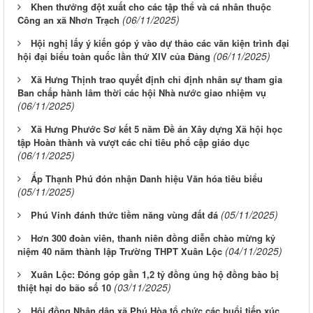
Khen thưởng đột xuất cho các tập thể và cá nhân thuộc
(06/11/2025)
Công an xã Nhơn Trạch
Hội nghị lấy ý kiến góp ý vào dự thảo các văn kiện trình đại
(06/11/2025)
hội đại biểu toàn quốc lần thứ XIV của Đảng
Xã Hưng Thịnh trao quyết định chỉ định nhân sự tham gia
Ban chấp hành lâm thời các hội Nhà nước giao nhiệm vụ
(06/11/2025)
Xã Hưng Phước Sơ kết 5 năm Đề án Xây dựng Xã hội học
tập Hoàn thành và vượt các chỉ tiêu phổ cập giáo dục
(06/11/2025)
Ấp Thạnh Phú đón nhận Danh hiệu Văn hóa tiêu biểu
(05/11/2025)
(05/11/2025)
Phú Vinh đánh thức tiềm năng vùng đất đá
Hơn 300 đoàn viên, thanh niên đồng diễn chào mừng kỷ
(04/11/2025)
niệm 40 năm thành lập Trường THPT Xuân Lộc
Xuân Lộc: Đóng góp gần 1,2 tỷ đồng ủng hộ đồng bào bị
(03/11/2025)
thiệt hại do bão số 10
Hội đồng Nhân dân xã Phú Hòa tổ chức các buổi tiếp xúc