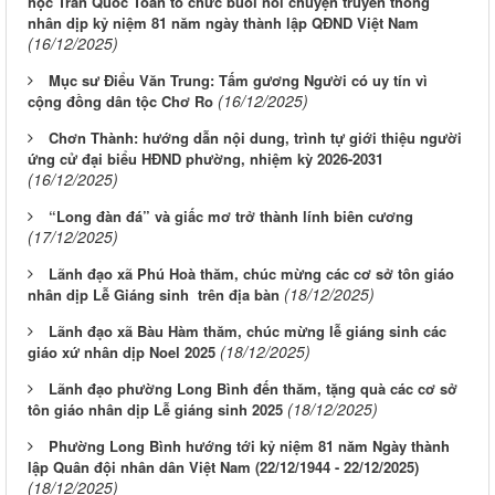
học Trần Quốc Toản tổ chức buổi nói chuyện truyền thống
nhân dịp kỷ niệm 81 năm ngày thành lập QĐND Việt Nam
(16/12/2025)
Mục sư Điểu Văn Trung: Tấm gương Người có uy tín vì
(16/12/2025)
cộng đồng dân tộc Chơ Ro
Chơn Thành: hướng dẫn nội dung, trình tự giới thiệu người
ứng cử đại biểu HĐND phường, nhiệm kỳ 2026-2031
(16/12/2025)
“Long đàn đá” và giấc mơ trở thành lính biên cương
(17/12/2025)
Lãnh đạo xã Phú Hoà thăm, chúc mừng các cơ sở tôn giáo
(18/12/2025)
nhân dịp Lễ Giáng sinh trên địa bàn
Lãnh đạo xã Bàu Hàm thăm, chúc mừng lễ giáng sinh các
(18/12/2025)
giáo xứ nhân dịp Noel 2025
Lãnh đạo phường Long Bình đến thăm, tặng quà các cơ sở
(18/12/2025)
tôn giáo nhân dịp Lễ giáng sinh 2025
Phường Long Bình hướng tới kỷ niệm 81 năm Ngày thành
lập Quân đội nhân dân Việt Nam (22/12/1944 - 22/12/2025)
(18/12/2025)