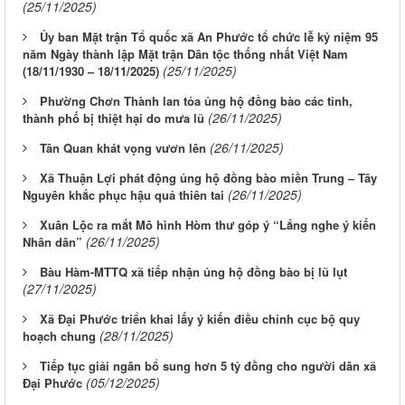
(25/11/2025)
Ủy ban Mặt trận Tổ quốc xã An Phước tổ chức lễ kỷ niệm 95
năm Ngày thành lập Mặt trận Dân tộc thống nhất Việt Nam
(25/11/2025)
(18/11/1930 – 18/11/2025)
Phường Chơn Thành lan tỏa ủng hộ đồng bào các tỉnh,
(26/11/2025)
thành phố bị thiệt hại do mưa lũ
(26/11/2025)
Tân Quan khát vọng vươn lên
Xã Thuận Lợi phát động ủng hộ đồng bào miền Trung – Tây
(26/11/2025)
Nguyên khắc phục hậu quả thiên tai
Xuân Lộc ra mắt Mô hình Hòm thư góp ý “Lắng nghe ý kiến
(26/11/2025)
Nhân dân”
Bàu Hàm-MTTQ xã tiếp nhận ủng hộ đồng bào bị lũ lụt
(27/11/2025)
Xã Đại Phước triển khai lấy ý kiến điều chỉnh cục bộ quy
(28/11/2025)
hoạch chung
Tiếp tục giải ngân bổ sung hơn 5 tỷ đồng cho người dân xã
(05/12/2025)
Đại Phước