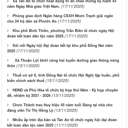
Xã Tân An tổ chức hoạt động tri ân chào mừng kỷ niệm 43
(17/11/2025)
năm Ngày Nhà giáo Việt Nam.
Phòng giao dịch Ngân hàng CSXH Nhơn Trạch giải ngân
(17/11/2025)
cho 24 hộ dân xã Phước An
Khu phố Bình Thiền, phường Trấn Biên tổ chức ngày Hội
(17/11/2025)
đoàn kết toàn dân tộc năm 2025
Sôi nổi Ngày hội Đại đoàn kết tại khu phố Đồng Nai năm
(17/11/2025)
2025
Xã Thuận Lợi khởi công hai tuyến đường giao thông nông
(15/11/2025)
thôn
Thuế cơ sở 6, tỉnh Đồng Nai tổ chức Hội Nghị tập huấn, phổ
(15/11/2025)
biến chính sách thuế
HĐND xã Phú Hòa tổ chức kỳ họp thứ Năm - Kỳ họp chuyên
(13/11/2025)
đề, nhiệm kỳ 2021 - 2026
Chơn Thành trao Huy hiệu 45 năm tuổi Đảng tại nhà cho
(13/11/2025)
đảng viên Từ Thị Hồng Lý
Nhiều ấp trên địa bàn xã Tân An tổ chức ngày hội đại đoàn
(11/11/2025)
kết toàn dân tộc năm 2025