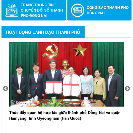
TRANG THÔNG TIN
CÔNG BÁO THÀNH PHỐ
CHUYỂN ĐỔI SỐ THÀNH
ĐỒNG NAI
PHỐ ĐỒNG NAI
HOẠT ĐỘNG LÃNH ĐẠO THÀNH PHỐ
Thúc đẩy quan hệ hợp tác giữa thành phố Đồng Nai và quận
Hamyang, tỉnh Gyeongnam (Hàn Quốc)
Đ
k