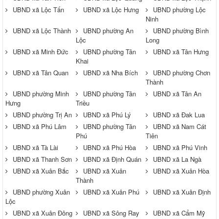
UBND xã Lộc Tấn
UBND xã Lộc Hưng
UBND phường Lộc
Ninh
UBND xã Lộc Thành
UBND phường An
UBND phường Bình
Lộc
Long
UBND xã Minh Đức
UBND phường Tân
UBND xã Tân Hưng
Khai
UBND xã Tân Quan
UBND xã Nha Bích
UBND phường Chơn
Thành
UBND phường Minh
UBND phường Tân
UBND xã Tân An
Hưng
Triều
UBND phường Trị An
UBND xã Phú Lý
UBND xã Đak Lua
UBND xã Phú Lâm
UBND phường Tân
UBND xã Nam Cát
Phú
Tiên
UBND xã Tà Lài
UBND xã Phú Hòa
UBND xã Phú Vinh
UBND xã Thanh Sơn
UBND xã Định Quán
UBND xã La Ngà
UBND xã Xuân Bắc
UBND xã Xuân
UBND xã Xuân Hòa
Thành
UBND phường Xuân
UBND xã Xuân Phú
UBND xã Xuân Định
Lộc
UBND xã Xuân Đông
UBND xã Sông Ray
UBND xã Cẩm Mỹ