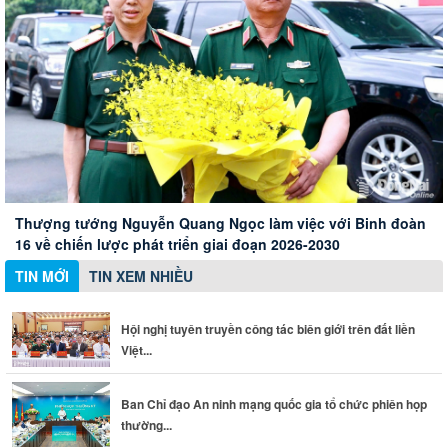
Hội nghị tuyên truyền công tác biên giới trên đất liền Việt
Nam - Campuchia
Xây dựng Hội Nữ trí thức thành phố thành mạng lưới nữ
Ban Chỉ đạo An ninh mạng quốc gia tổ chức phiên họp
Thành phố Đồng Nai đánh giá cao những đóng góp của
chuyên gia chất lượng
thường kỳ
doanh nghiệp Đức
Thượng tướng Nguyễn Quang Ngọc làm việc với Binh đoàn
16 về chiến lược phát triển giai đoạn 2026-2030
TIN MỚI
TIN XEM NHIỀU
Hội nghị tuyên truyền công tác biên giới trên đất liền
Việt...
Ban Chỉ đạo An ninh mạng quốc gia tổ chức phiên họp
thường...