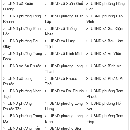
UBND xã Xuân
UBND xã Xuân Quế
UBND phường Hàng
Đường
Gòn
UBND phường Long
UBND phường Xuân
UBND phường Bảo
Khánh
Lập
Vinh
UBND phường Bình
UBND xã Thống
UBND xã Gia Kiệm
Lộc
Nhất
UBND phường Dầu
UBND xã Hưng
UBND xã Bàu Hàm
Giây
Thịnh
UBND phường Trảng
UBND xã Bình Minh
UBND xã An Viễn
Bom
UBND xã An Phước
UBND phường Long
UBND xã Bình An
Thành
UBND xã Long
UBND xã Phước
UBND xã Phước An
Phước
Thái
UBND phường Nhơn
UBND xã Đại Phước
UBND phường Tam
Trạch
Phước
UBND phường
UBND phường Long
UBND phường Hố
Phước Tân
Hưng
Nai
UBND phường Trảng
UBND phường Long
UBND phường Tam
Dài
Bình
Hiệp
UBND phường Trấn
UBND phường Biên