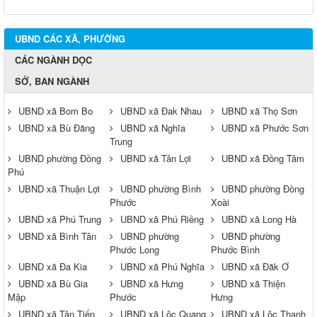
UBND CÁC XÃ, PHƯỜNG
CÁC NGÀNH DỌC
SỞ, BAN NGÀNH
UBND xã Bom Bo
UBND xã Đak Nhau
UBND xã Thọ Sơn
UBND xã Bù Đăng
UBND xã Nghĩa
UBND xã Phước Sơn
Trung
UBND phường Đồng
UBND xã Tân Lợi
UBND xã Đồng Tâm
Phú
UBND xã Thuận Lợi
UBND phường Bình
UBND phường Đồng
Phước
Xoài
UBND xã Phú Trung
UBND xã Phú Riềng
UBND xã Long Hà
UBND xã Bình Tân
UBND phường
UBND phường
Phước Long
Phước Bình
UBND xã Đa Kia
UBND xã Phú Nghĩa
UBND xã Đăk Ơ
UBND xã Bù Gia
UBND xã Hưng
UBND xã Thiện
Mập
Phước
Hưng
UBND xã Tân Tiến
UBND xã Lộc Quang
UBND xã Lộc Thạnh