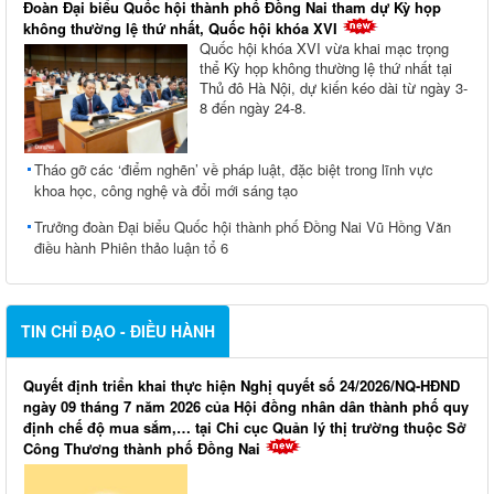
Đoàn Đại biểu Quốc hội thành phố Đồng Nai tham dự Kỳ họp
không thường lệ thứ nhất, Quốc hội khóa XVI
Quốc hội khóa XVI vừa khai mạc trọng
thể Kỳ họp không thường lệ thứ nhất tại
Thủ đô Hà Nội, dự kiến kéo dài từ ngày 3-
8 đến ngày 24-8.
Tháo gỡ các ‘điểm nghẽn’ về pháp luật, đặc biệt trong lĩnh vực
khoa học, công nghệ và đổi mới sáng tạo
Trưởng đoàn Đại biểu Quốc hội thành phố Đồng Nai Vũ Hồng Văn
điều hành Phiên thảo luận tổ 6
TIN CHỈ ĐẠO - ĐIỀU HÀNH
Quyết định triển khai thực hiện Nghị quyết số 24/2026/NQ-HĐND
ngày 09 tháng 7 năm 2026 của Hội đồng nhân dân thành phố quy
định chế độ mua sắm,… tại Chi cục Quản lý thị trường thuộc Sở
Công Thương thành phố Đồng Nai