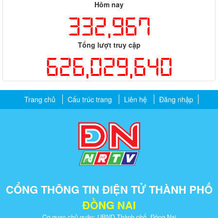
Hôm nay
332,967
Tổng lượt truy cập
626,029,640
Trang chủ
Cấu trúc trang
Liên hệ
Đăng nhập
CỔNG THÔNG TIN ĐIỆN TỬ THÀNH PHỐ
ĐỒNG NAI
Cơ quan chủ quản: UBND Thành phố Đồng Nai