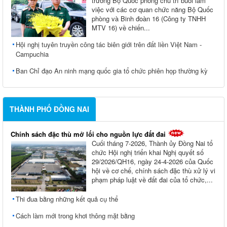
trưởng Bộ Quốc phòng chủ trì buổi làm
việc với các cơ quan chức năng Bộ Quốc
phòng và Binh đoàn 16 (Công ty TNHH
MTV 16) về chiến...
Hội nghị tuyên truyền công tác biên giới trên đất liền Việt Nam -
Campuchia
Ban Chỉ đạo An ninh mạng quốc gia tổ chức phiên họp thường kỳ
THÀNH PHỐ ĐỒNG NAI
Chính sách đặc thù mở lối cho nguồn lực đất đai
Cuối tháng 7-2026, Thành ủy Ðồng Nai tổ
chức Hội nghị triển khai Nghị quyết số
29/2026/QH16, ngày 24-4-2026 của Quốc
hội về cơ chế, chính sách đặc thù xử lý vi
phạm pháp luật về đất đai của tổ chức,...
Thi đua bằng những kết quả cụ thể
Cách làm mới trong khơi thông mặt bằng