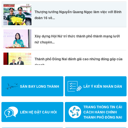
Thượng tướng Nguyễn Quang Ngọc làm việc với Binh
đoàn 16 về...
Xây dựng Hội Nữ trí thức thành phố thành mạng lưới
nữ chuyên...
Thành phố Đồng Nai đánh giá cao những đóng góp của
doanh...
SÂN BAY LONG THÀNH
LẤY Ý KIẾN NHÂN DÂN
TRANG THÔNG TIN CẢI
LIÊN HỆ ĐẶT CÂU HỎI
CÁCH HÀNH CHÍNH
THÀNH PHỐ ĐỒNG NAI