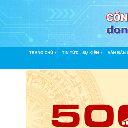
TRANG CHỦ
TIN TỨC - SỰ KIỆN
VĂN BẢN 
▼
▼