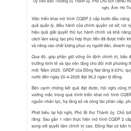
Ủy viên Ban Thường vụ Thành ủy, Phó Chủ tịch UBND thà
nghị. Ảnh: Hồ Th
Việc triển khai mô hình CQĐP 2 cấp bước đầu nâng 
quả quản lý, điều hành của chính quyền cơ sở; rút n
hiệu quả giải quyết thủ tục hành chính và khả năn
cách làm sáng tạo phù hợp thực tiễn đã được triển kh
và nâng cao chất lượng phục vụ người dân, doanh ng
Qua đó, góp phần giữ vững ổn định chính trị, bảo 
trưởng kinh tế và tạo nền tảng cho đổi mới phương t
mới. Năm 2025, GRDP của Đồng Nai tăng 9,63%; quý
nước đến ngày 20-4-2026 đạt 36,2 ngàn tỷ đồng.
Bên cạnh những kết quả đạt được, hội nghị cũng t
vướng mắc trong quá trình triển khai mô hình CQĐ
nguồn nhân lực, hạ tầng số và công tác phân cấp, p
Phát biểu tại hội nghị, Phó Bí thư Thành ủy, Chủ 
rằng: Sau gần 1 năm thực hiện mô hình CQĐP 2 cấp,
song với quyết tâm chính trị cao, Đồng Nai cơ bản