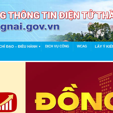
CHỈ ĐẠO – ĐIỀU HÀNH
DỊCH VỤ CÔNG
WCAG
LẤY Ý KIẾ
▼