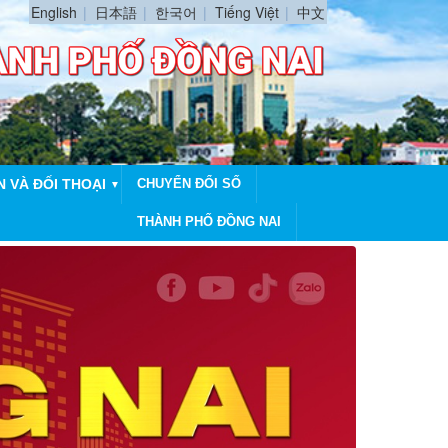
English
日本語
한국어
Tiếng Việt
中文
N VÀ ĐỐI THOẠI
CHUYỂN ĐỔI SỐ
▼
THÀNH PHỐ ĐỒNG NAI