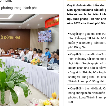
ội nghị.
Quyết định về việc triển khai
, phường trong thành phố.
Nghị quyết bổ sung các giải 
hiện kế hoạch phát triển kinh 
hội, quốc phòng - an ninh 6 t
năm 2026 của thành phố Đồn
Quyết định giao đất cho Tr
Phát triển quỹ đất thành phố
quản lý tại phường Trấn Biên
phố Đồng Nai
Quyết định giao đất cho Tr
Phát triển quỹ đất thành phố
thực hiện đấu giá quyền sử d
để lựa chọn nhà đầu tư đối vớ
công trình: Thành phố cảng 
không và Trung tâm… tại ph
Thành, thành phố Đồng Nai
Quyết định thu hồi đất do C
hàng không miền Nam quản l
phường Long Thành, thành 
Nai