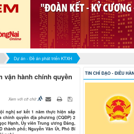
Dự án - Đề án phát triển KTXH
TIN CHỈ ĐẠO - ĐIỀU HÀ
m vận hành chính quyền
Xem với cỡ chữ
ội nghị sơ kết 1 năm thực hiện sắp
ủa chính quyền địa phương (CQĐP) 2
Ngọc Hạnh, Ủy viên Trung ương Đảng,
D thành phố; Nguyễn Văn Út, Phó Bí