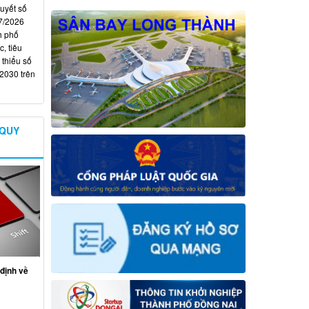
quyết số
7/2026
h phố
, tiêu
 thiểu số
 2030 trên
 QUY
định về