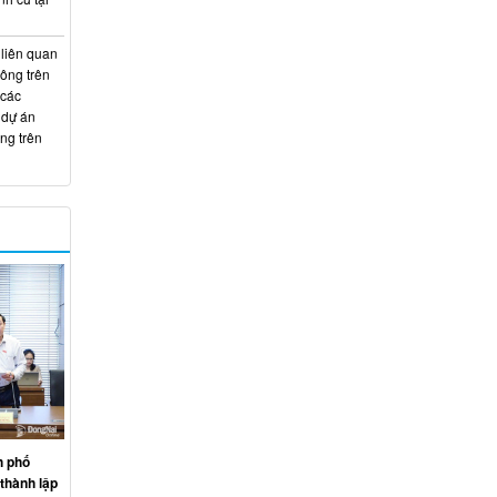
 liên quan
hông trên
 các
 dự án
ng trên
h phố
thành lập