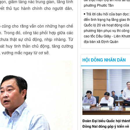
ọn, giảm tầng nấc trung gian, tăng tính
phường Phước Tân
ết thủ tục hành chính cho người dân,
Trả lời câu hỏi của bạn đọc:
đến tình trạng hạ tầng giao t
Quốc lộ 20 và hoạt động của
ố cũng cho rằng vẫn còn những hạn chế
phương tiện phục vụ thi công
n. Trong đó, công tác phối hợp giữa các
cao tốc Dầu Giây - Liên Khươ
 chưa thật sự chủ động, nhịp nhàng. Từ
địa bàn xã Định Quán
hát huy tinh thần chủ động, tăng cường
n, vướng mắc ngay từ cơ sở.
HỘI ĐỒNG NHÂN DÂN
Đoàn Đại biểu Quốc hội thàn
Đồng Nai đóng góp ý kiến về 