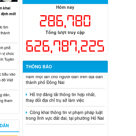
Hôm nay
n khai
Thông báo tuyển chọn tổ chức và cá
 định mới
286,780
nhân chủ trì thực hiện nhiệm vụ khoa
học và công nghệ cấp thành phố sử
dụng ngân sách nhà nước đặt hàng thực
c tìm
Tổng lượt truy cập
hiện năm 2026 (đợt 1) lần 3
i thành
626,787,225
Kế hoạch Thông tin, tuyên truyền triển
nh phố
khai Kế hoạch Khám sức khỏe định kỳ
n vị chúc
hoặc khám sàng lọc miễn phí ít nhất mỗi
nh Tuyên
năm một lần cho người dân trên địa bàn
THÔNG BÁO
thành phố Đồng Nai
c bầu vào
 đỏ Việt
Hỗ trợ đăng tải thông tin hợp nhất,
thay đổi địa chỉ trụ sở làm việc
g dân,
Công khai thông tin vi phạm pháp luật
ống tham
trong lĩnh vực đất đai, tại phường Hố Nai
 DÂN