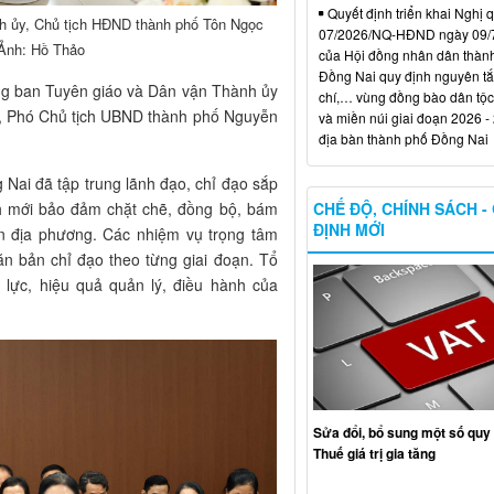
Quyết định triển khai Nghị 
h ủy, Chủ tịch HĐND thành phố Tôn Ngọc
07/2026/NQ-HĐND ngày 09/
. Ảnh: Hồ Thảo
của Hội đồng nhân dân thàn
Đồng Nai quy định nguyên tắc
ng ban Tuyên giáo và Dân vận Thành ủy
chí,… vùng đồng bào dân tộc
, Phó Chủ tịch UBND thành phố Nguyễn
và miền núi giai đoạn 2026 -
địa bàn thành phố Đồng Nai
Nai đã tập trung lãnh đạo, chỉ đạo sắp
CHẾ ĐỘ, CHÍNH SÁCH -
h mới bảo đảm chặt chẽ, đồng bộ, bám
ĐỊNH MỚI
ễn địa phương. Các nhiệm vụ trọng tâm
ăn bản chỉ đạo theo từng giai đoạn. Tổ
lực, hiệu quả quản lý, điều hành của
Sửa đổi, bổ sung một số quy 
Thuế giá trị gia tăng