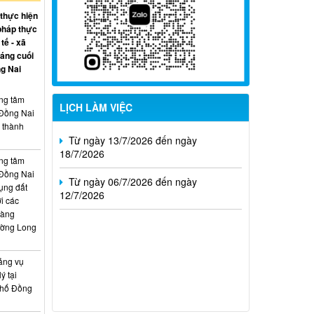
09/8/2026
 thực hiện
pháp thực
Từ ngày 27/7/2026 đến ngày
tế - xã
02/8/2026
háng cuối
g Nai
Từ ngày 20/7/2026 đến ngày
26/7/2026
ung tâm
LỊCH LÀM VIỆC
 Đồng Nai
Từ ngày 13/7/2026 đến ngày
, thành
18/7/2026
Từ ngày 06/7/2026 đến ngày
ung tâm
12/7/2026
 Đồng Nai
ụng đất
i các
hàng
ường Long
ảng vụ
ý tại
phố Đồng