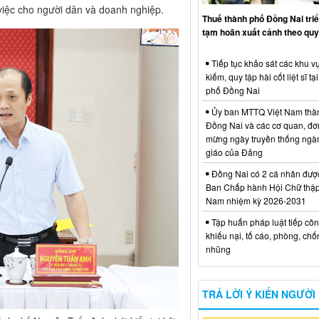
 việc cho người dân và doanh nghiệp.
Thuế thành phố Đồng Nai triể
tạm hoãn xuất cảnh theo quy
Tiếp tục khảo sát các khu vự
kiếm, quy tập hài cốt liệt sĩ tạ
phố Đồng Nai
Ủy ban MTTQ Việt Nam thà
Đồng Nai và các cơ quan, đơ
mừng ngày truyền thống ngà
giáo của Đảng
Đồng Nai có 2 cá nhân đượ
Ban Chấp hành Hội Chữ thập
Nam nhiệm kỳ 2026-2031
Tập huấn pháp luật tiếp côn
khiếu nại, tố cáo, phòng, ch
nhũng
TRẢ LỜI Ý KIẾN NGƯỜI