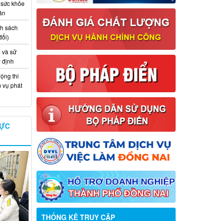
 sức khỏe
ân
nh sách
đổi)
 và sử
y định
ộng thi
m vụ phát
VỰC
Thông báo về việc tuyển dụng viên
THỐNG KÊ TRUY CẬP
chức năm 2026