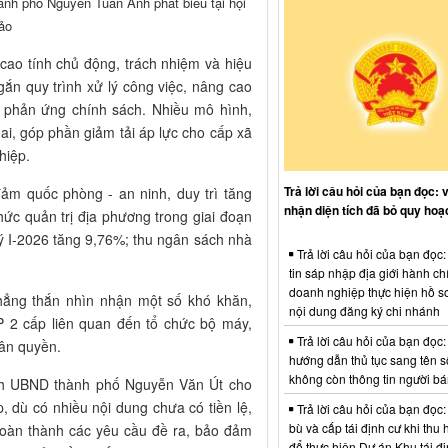
nh phố Nguyễn Tuấn Anh phát biểu tại hội
ảo
cao tính chủ động, trách nhiệm và hiệu
gắn quy trình xử lý công việc, nâng cao
g phản ứng chính sách. Nhiều mô hình,
ai, góp phần giảm tải áp lực cho cấp xã
hiệp.
Trả lời câu hỏi của bạn đọc: 
đảm quốc phòng - an ninh, duy trì tăng
nhận diện tích đã bỏ quy hoạ
hức quản trị địa phương trong giai đoạn
 I-2026 tăng 9,76%; thu ngân sách nhà
Trả lời câu hỏi của bạn đọc
tin sáp nhập địa giới hành ch
doanh nghiệp thực hiện hồ sơ
hẳng thắn nhìn nhận một số khó khăn,
nội dung đăng ký chi nhánh
P 2 cấp liên quan đến tổ chức bộ máy,
Trả lời câu hỏi của bạn đọc:
hân quyền.
hướng dẫn thủ tục sang tên s
không còn thông tin người b
tịch UBND thành phố Nguyễn Văn Út cho
 dù có nhiều nội dung chưa có tiền lệ,
Trả lời câu hỏi của bạn đọc:
bù và cấp tái định cư khi thu 
 hoàn thành các yêu cầu đề ra, bảo đảm
để thực hiện Dự án Khu tái đị