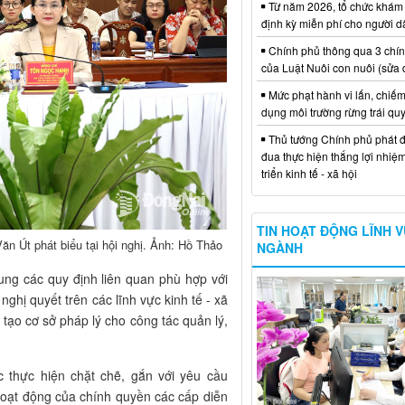
Từ năm 2026, tổ chức khám
định kỳ miễn phí cho người d
Chính phủ thông qua 3 chí
của Luật Nuôi con nuôi (sửa 
Mức phạt hành vi lấn, chiếm
dụng môi trường rừng trái qu
Thủ tướng Chính phủ phát đ
đua thực hiện thắng lợi nhiệ
triển kinh tế - xã hội
TIN HOẠT ĐỘNG LĨNH 
n Út phát biểu tại hội nghị. Ảnh: Hồ Thảo
NGÀNH
ung các quy định liên quan phù hợp với
hị quyết trên các lĩnh vực kinh tế - xã
 tạo cơ sở pháp lý cho công tác quản lý,
c thực hiện chặt chẽ, gắn với yêu cầu
hoạt động của chính quyền các cấp diễn