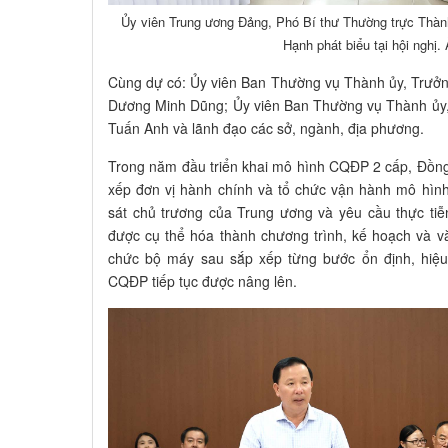
Ủy viên Trung ương Đảng, Phó Bí thư Thường trực Thàn
Hạnh phát biểu tại hội nghị
Cùng dự có: Ủy viên Ban Thường vụ Thành ủy, Trưở
Dương Minh Dũng; Ủy viên Ban Thường vụ Thành ủy
Tuấn Anh và lãnh đạo các sở, ngành, địa phương.
Trong năm đầu triển khai mô hình CQĐP 2 cấp, Đồng 
xếp đơn vị hành chính và tổ chức vận hành mô hìn
sát chủ trương của Trung ương và yêu cầu thực ti
được cụ thể hóa thành chương trình, kế hoạch và v
chức bộ máy sau sắp xếp từng bước ổn định, hiệu 
CQĐP tiếp tục được nâng lên.