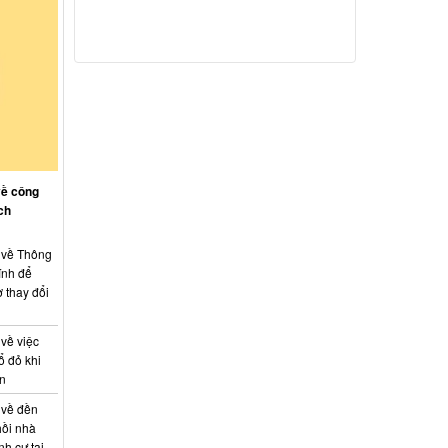
về công
ch
: về Thông
ính để
 thay đổi
 về việc
ổ đỏ khi
án
 về đền
hồi nhà
nh cư tại