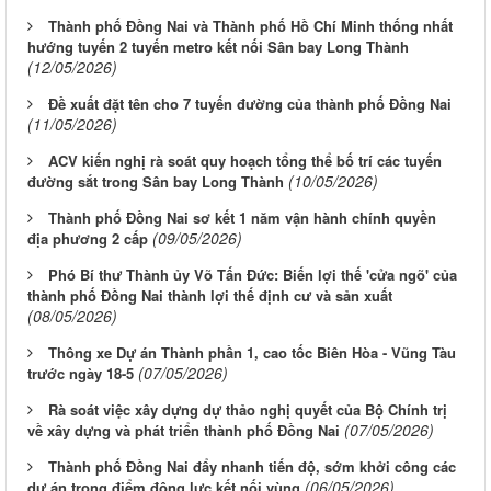
Thành phố Đồng Nai và Thành phố Hồ Chí Minh thống nhất
hướng tuyến 2 tuyến metro kết nối Sân bay Long Thành
(12/05/2026)
Đề xuất đặt tên cho 7 tuyến đường của thành phố Đồng Nai
(11/05/2026)
ACV kiến nghị rà soát quy hoạch tổng thể bố trí các tuyến
(10/05/2026)
đường sắt trong Sân bay Long Thành
Thành phố Đồng Nai sơ kết 1 năm vận hành chính quyền
(09/05/2026)
địa phương 2 cấp
Phó Bí thư Thành ủy Võ Tấn Đức: Biến lợi thế 'cửa ngõ' của
thành phố Đồng Nai thành lợi thế định cư và sản xuất
(08/05/2026)
Thông xe Dự án Thành phần 1, cao tốc Biên Hòa - Vũng Tàu
(07/05/2026)
trước ngày 18-5
Rà soát việc xây dựng dự thảo nghị quyết của Bộ Chính trị
(07/05/2026)
về xây dựng và phát triển thành phố Đồng Nai
Thành phố Đồng Nai đẩy nhanh tiến độ, sớm khởi công các
(06/05/2026)
dự án trọng điểm động lực kết nối vùng