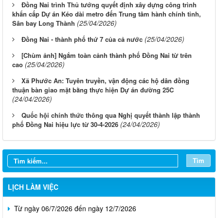
Đồng Nai trình Thủ tướng quyết định xây dựng công trình
khẩn cấp Dự án Kéo dài metro đến Trung tâm hành chính tỉnh,
(25/04/2026)
Sân bay Long Thành
(25/04/2026)
Đồng Nai - thành phố thứ 7 của cả nước
[Chùm ảnh] Ngắm toàn cảnh thành phố Đồng Nai từ trên
(25/04/2026)
cao
Xã Phước An: Tuyên truyền, vận động các hộ dân đồng
thuận bàn giao mặt bằng thực hiện Dự án đường 25C
(24/04/2026)
Quốc hội chính thức thông qua Nghị quyết thành lập thành
Từ ngày 03/8/2026 đến ngày 09/8/2026
(24/04/2026)
phố Đồng Nai hiệu lực từ 30-4-2026
Từ ngày 27/7/2026 đến ngày 02/8/2026
Tìm
Từ ngày 20/7/2026 đến ngày 26/7/2026
Từ ngày 13/7/2026 đến ngày 18/7/2026
LỊCH LÀM VIỆC
Từ ngày 06/7/2026 đến ngày 12/7/2026