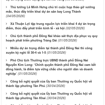
Thủ tướng Lê Minh Hưng chủ trì cuộc họp tháo gỡ vướng
mắc, thúc đẩy triển khai dự án sân bay Long Thành
(04/05/2026)
Xã Thuận Lợi tập trung nguồn lực triển khai 4 dự án trọng
(02/05/2026)
điểm, thúc đẩy phát triển kinh tế - xã hội
Chủ tịch thành phố Đồng Nai khảo sát thực địa phục vụ quy
(01/05/2026)
hoạch phát triển phường Trảng Dài
Nhiều dự án trọng điểm tại thành phố Đồng Nai thi công
(01/05/2026)
xuyên kỳ nghỉ lễ 30-4 và 1-5
Phó Chủ tịch Thường trực UBND thành phố Đồng Nai
Nguyễn Kim Long: ‘Chính quyền thành phố Đồng Nai cam kết
đồng hành, là điểm tựa vững chắc cho người dân và doanh
(01/05/2026)
nghiệp’
Công bố nghị quyết của Ủy ban Thường vụ Quốc hội về
(30/04/2026)
thành lập phường Tân Phú
Công bố nghị quyết của Ủy ban Thường vụ Quốc hội về
(30/04/2026)
thành lập phường Tân Khai