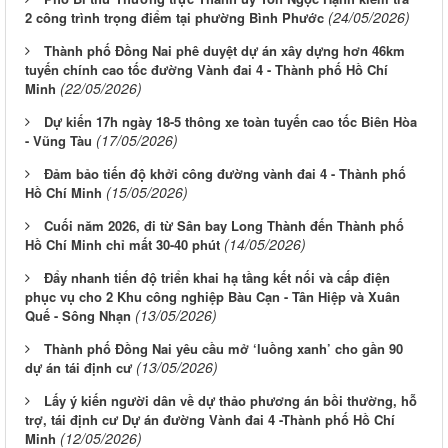
(24/05/2026)
2 công trình trọng điểm tại phường Bình Phước
Thành phố Đồng Nai phê duyệt dự án xây dựng hơn 46km
tuyến chính cao tốc đường Vành đai 4 - Thành phố Hồ Chí
(22/05/2026)
Minh
Dự kiến 17h ngày 18-5 thông xe toàn tuyến cao tốc Biên Hòa
(17/05/2026)
- Vũng Tàu
Đảm bảo tiến độ khởi công đường vành đai 4 - Thành phố
(15/05/2026)
Hồ Chí Minh
Cuối năm 2026, đi từ Sân bay Long Thành đến Thành phố
(14/05/2026)
Hồ Chí Minh chỉ mất 30-40 phút
Đẩy nhanh tiến độ triển khai hạ tầng kết nối và cấp điện
phục vụ cho 2 Khu công nghiệp Bàu Cạn - Tân Hiệp và Xuân
(13/05/2026)
Quế - Sông Nhạn
Thành phố Đồng Nai yêu cầu mở ‘luồng xanh’ cho gần 90
(13/05/2026)
dự án tái định cư
Lấy ý kiến người dân về dự thảo phương án bồi thường, hỗ
trợ, tái định cư Dự án đường Vành đai 4 -Thành phố Hồ Chí
(12/05/2026)
Minh