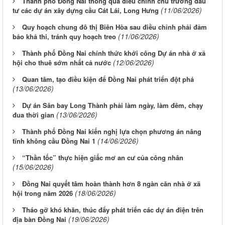
Thành phố Đồng Nai thông qua điều chỉnh chủ trương đầu
(11/06/2026)
tư các dự án xây dựng cầu Cát Lái, Long Hưng
Quy hoạch chung đô thị Biên Hòa sau điều chỉnh phải đảm
(11/06/2026)
bảo khả thi, tránh quy hoạch treo
Thành phố Đồng Nai chính thức khởi công Dự án nhà ở xã
(12/06/2026)
hội cho thuê sớm nhất cả nước
Quan tâm, tạo điều kiện để Đồng Nai phát triển đột phá
(13/06/2026)
Dự án Sân bay Long Thành phải làm ngày, làm đêm, chạy
(13/06/2026)
đua thời gian
Thành phố Đồng Nai kiến nghị lựa chọn phương án nâng
(14/06/2026)
tĩnh không cầu Đồng Nai 1
“Thần tốc” thực hiện giấc mơ an cư của công nhân
(15/06/2026)
Đồng Nai quyết tâm hoàn thành hơn 8 ngàn căn nhà ở xã
(18/06/2026)
hội trong năm 2026
Tháo gỡ khó khăn, thúc đẩy phát triển các dự án điện trên
(19/06/2026)
địa bàn Đồng Nai