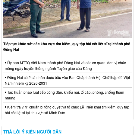
Tiếp tục khảo sát các khu vực tìm kiếm, quy tập hài cốt liệt sĩ tại thành phố
Đồng Nai
Ủy ban MTTQ Việt Nam thành phố Đồng Nai và các cơ quan, đơn vị chúc
mừng ngày truyền thống ngành Tuyên giáo của Đảng
Đồng Nai có 2 cá nhân được bầu vào Ban Chấp hành Hội Chữ thập đỏ Việt
Nam nhiệm kỳ 2026-2031
Tập huấn pháp luật tiếp công dân, khiếu nại, tố cáo, phòng, chống tham
nhũng
Kiểm tra vị trí chuẩn bị tổng duyệt và tổ chức Lễ Triển khai tìm kiếm, quy tập
hài cốt liệt sĩ tại khu vực xã Minh Đức
TRẢ LỜI Ý KIẾN NGƯỜI DÂN