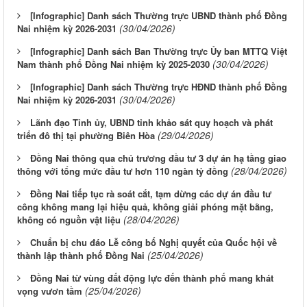
[Infographic] Danh sách Thường trực UBND thành phố Đồng
(30/04/2026)
Nai nhiệm kỳ 2026-2031
[Infographic] Danh sách Ban Thường trực Ủy ban MTTQ Việt
(30/04/2026)
Nam thành phố Đồng Nai nhiệm kỳ 2025-2030
[Infographic] Danh sách Thường trực HĐND thành phố Đồng
(30/04/2026)
Nai nhiệm kỳ 2026-2031
Lãnh đạo Tỉnh ủy, UBND tỉnh khảo sát quy hoạch và phát
(29/04/2026)
triển đô thị tại phường Biên Hòa
Đồng Nai thông qua chủ trương đầu tư 3 dự án hạ tầng giao
(28/04/2026)
thông với tổng mức đầu tư hơn 110 ngàn tỷ đồng
Đồng Nai tiếp tục rà soát cắt, tạm dừng các dự án đầu tư
công không mang lại hiệu quả, không giải phóng mặt bằng,
(28/04/2026)
không có nguồn vật liệu
Chuẩn bị chu đáo Lễ công bố Nghị quyết của Quốc hội về
(25/04/2026)
thành lập thành phố Đồng Nai
Đồng Nai từ vùng đất động lực đến thành phố mang khát
(25/04/2026)
vọng vươn tầm