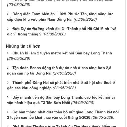
(03/08/2026)
Đóng điện Trạm biến áp 110kV Phước Tân, tăng năng lực
(03/08/2026)
cấp điện khu vực phía Nam Đồng Nai
Đưa Dự án Đường vành đai 3 - Thành phố Hồ Chí Minh “về
(05/08/2026)
đích” trong tháng 9
Những tin cũ hơn
Chuẩn bị làm 2 tuyến metro kết nối Sân bay Long Thành
(28/05/2026)
Tập đoàn Bcons động thổ dự án nhà ở cao tầng hơn 2,8
(27/05/2026)
ngàn căn hộ tại Đồng Nai
Thành phố Đồng Nai sẽ phát triển nhà ở xã hội cho thuê ở
(26/05/2026)
gần các khu công nghiệp
Đẩy nhanh tiến độ Sân bay Long Thành, cao tốc kết nối và
(26/05/2026)
vận hành hiệu quả T3 Tân Sơn Nhất
Cơ bản thống nhất đưa toàn bộ nút giao Long Thành kết nối
(26/05/2026)
2 tuyến cao tốc khai thác vào cuối tháng 5-2026
Phó Bí thư Thường trực Thành ủy Tôn Ngọc Hạnh kiểm tra