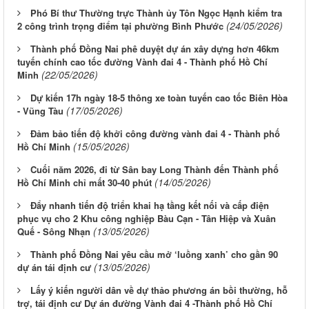
Phó Bí thư Thường trực Thành ủy Tôn Ngọc Hạnh kiểm tra
(24/05/2026)
2 công trình trọng điểm tại phường Bình Phước
Thành phố Đồng Nai phê duyệt dự án xây dựng hơn 46km
tuyến chính cao tốc đường Vành đai 4 - Thành phố Hồ Chí
(22/05/2026)
Minh
Dự kiến 17h ngày 18-5 thông xe toàn tuyến cao tốc Biên Hòa
(17/05/2026)
- Vũng Tàu
Đảm bảo tiến độ khởi công đường vành đai 4 - Thành phố
(15/05/2026)
Hồ Chí Minh
Cuối năm 2026, đi từ Sân bay Long Thành đến Thành phố
(14/05/2026)
Hồ Chí Minh chỉ mất 30-40 phút
Đẩy nhanh tiến độ triển khai hạ tầng kết nối và cấp điện
phục vụ cho 2 Khu công nghiệp Bàu Cạn - Tân Hiệp và Xuân
(13/05/2026)
Quế - Sông Nhạn
Thành phố Đồng Nai yêu cầu mở ‘luồng xanh’ cho gần 90
(13/05/2026)
dự án tái định cư
Lấy ý kiến người dân về dự thảo phương án bồi thường, hỗ
trợ, tái định cư Dự án đường Vành đai 4 -Thành phố Hồ Chí