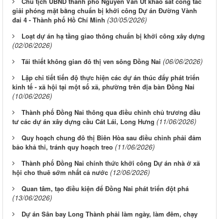
Chủ tịch UBND thành phố Nguyễn Văn Út khảo sát công tác
giải phóng mặt bằng chuẩn bị khởi công Dự án Đường Vành
(30/05/2026)
đai 4 - Thành phố Hồ Chí Minh
Loạt dự án hạ tầng giao thông chuẩn bị khởi công xây dựng
(02/06/2026)
(06/06/2026)
Tái thiết không gian đô thị ven sông Ðồng Nai
Lập chi tiết tiến độ thực hiện các dự án thúc đẩy phát triển
kinh tế - xã hội tại một số xã, phường trên địa bàn Đồng Nai
(10/06/2026)
Thành phố Đồng Nai thông qua điều chỉnh chủ trương đầu
(11/06/2026)
tư các dự án xây dựng cầu Cát Lái, Long Hưng
Quy hoạch chung đô thị Biên Hòa sau điều chỉnh phải đảm
(11/06/2026)
bảo khả thi, tránh quy hoạch treo
Thành phố Đồng Nai chính thức khởi công Dự án nhà ở xã
(12/06/2026)
hội cho thuê sớm nhất cả nước
Quan tâm, tạo điều kiện để Đồng Nai phát triển đột phá
(13/06/2026)
Dự án Sân bay Long Thành phải làm ngày, làm đêm, chạy