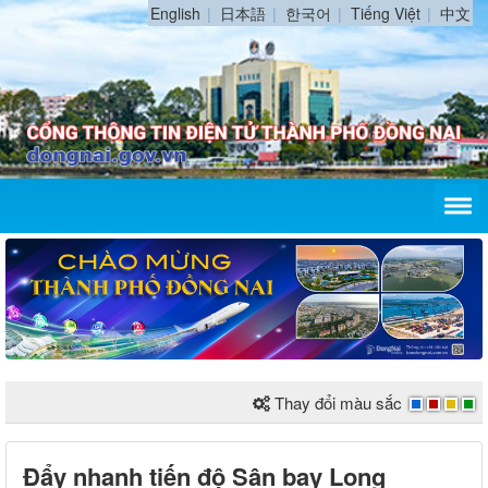
English
日本語
한국어
Tiếng Việt
中文
Thay đổi màu sắc
Đẩy nhanh tiến độ Sân bay Long