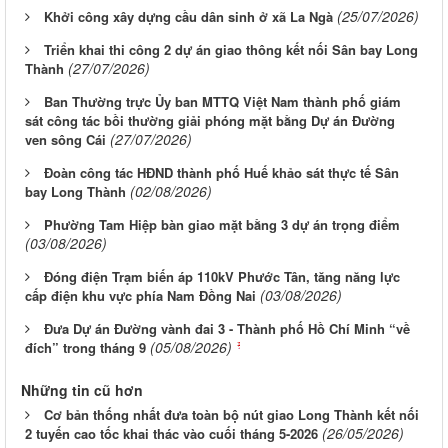
(25/07/2026)
Khởi công xây dựng cầu dân sinh ở xã La Ngà
Triển khai thi công 2 dự án giao thông kết nối Sân bay Long
(27/07/2026)
Thành
Ban Thường trực Ủy ban MTTQ Việt Nam thành phố giám
sát công tác bồi thường giải phóng mặt bằng Dự án Đường
(27/07/2026)
ven sông Cái
Đoàn công tác HĐND thành phố Huế khảo sát thực tế Sân
(02/08/2026)
bay Long Thành
Phường Tam Hiệp bàn giao mặt bằng 3 dự án trọng điểm
(03/08/2026)
Đóng điện Trạm biến áp 110kV Phước Tân, tăng năng lực
(03/08/2026)
cấp điện khu vực phía Nam Đồng Nai
Đưa Dự án Đường vành đai 3 - Thành phố Hồ Chí Minh “về
(05/08/2026)
đích” trong tháng 9
Những tin cũ hơn
Cơ bản thống nhất đưa toàn bộ nút giao Long Thành kết nối
(26/05/2026)
2 tuyến cao tốc khai thác vào cuối tháng 5-2026