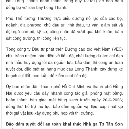
cầu Long Thành hoàn thành trong quý I-2027) để bảo đảm
đồng bộ với sân bay Long Thành.
Phó Thủ tướng Thường trực biểu dương nỗ lực của các bộ,
ngành, địa phương, chủ đầu tư, nhà thầu, tư vấn, giám sát và
đội ngũ cán bộ, kỹ sư, công nhân đã vượt qua khó khăn, bám
sát công trường, thi công liên tục.
Tổng công ty Đầu tư phát triển Đường cao tốc Việt Nam (VEC)
chịu trách nhiệm toàn diện về tiến độ, chất lượng dự án; chỉ đạo
nhà thầu huy động tối đa nguồn lực, bảo đảm thi công an toàn
tuyệt đối, đặc biệt tại hạng mục cầu Long Thành; xây dựng kế
hoạch chi tiết theo tuần để kiểm soát tiến độ.
Ủy ban nhân dân Thành phố Hồ Chí Minh và thành phố Đồng
Nai được yêu cầu đẩy nhanh công tác giải phóng mặt bằng,
hoàn thành bàn giao mặt bằng sạch trước ngày 20-6-2026;
đồng thời hỗ trợ thủ tục, bảo đảm nguồn vật liệu, cập nhật kịp
thời giá vật liệu xây dựng phù hợp với thị trường.
Bảo đảm tuyệt đối an toàn khai thác Nhà ga T3 Tân Sơn