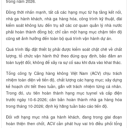
trong năm 2026.
Đồng thời nhấn mạnh, tất cả các hạng mục từ hạ tầng kết nối,
nhà ga hành khách, nhà ga hàng hóa, công trình kỹ thuật, đài
kiểm soát không lưu đến trụ sở các cơ quan quản lý nhà nước
phải hoàn thành đồng bộ; chỉ cần một hạng mục chậm tiến độ
cũng sẽ ảnh hưởng đến toàn bộ quá trình vận hành dự án.
Quá trình lắp đặt thiết bị phải được kiểm soát chặt chẽ về chất
lượng, tổ chức vận hành thử theo đúng quy định, bảo đảm an
toàn tuyệt đối, không để xảy ra sự cố sau khi đưa vào khai thác.
Tổng công ty Cảng hàng không Việt Nam (ACV) chịu trách
nhiệm toàn diện về tiến độ, chất lượng các hạng mục; xây dựng
kế hoạch chi tiết theo tuần, gắn với trách nhiệm từng cá nhân.
Trong đó, ưu tiên hoàn thành hạng mục tuynel và cấp điện
trước ngày 10-6-2026; căn bản hoàn thành nhà ga hàng hóa
trong tháng 10-2026; định kỳ hằng tuần báo cáo tiến độ.
Đối với hạng mục nhà ga hành khách, đang trong giai đoạn
hoàn thiện then chốt, ACV cần phát huy vai trò điều phối tổng