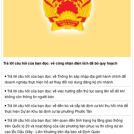
Trả lời câu hỏi của bạn đọc: về công nhận diện tích đã bỏ quy hoạch
Trả lời câu hỏi của bạn đọc: về Thông tin sáp nhập địa giới hành chính để
doanh nghiệp thực hiện hồ sơ thay đổi nội dung đăng ký chi nhánh
Trả lời câu hỏi của bạn đọc: về việc hướng dẫn thủ tục sang tên sổ đỏ khi
không còn thông tin người bán
Trả lời câu hỏi của bạn đọc: về đền bù và cấp tái định cư khi thu hồi nhà để
thực hiện Dự án Khu tái định cư tại phường Phước Tân
Trả lời câu hỏi của bạn đọc: liên quan đến tình trạng hạ tầng giao thông
trên Quốc lộ 20 và hoạt động của các phương tiện phục vụ thi công dự án
cao tốc Dầu Giây - Liên Khương trên địa bàn xã Định Quán