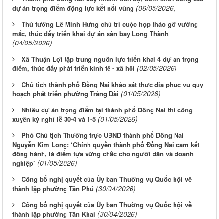
(06/05/2026)
dự án trọng điểm động lực kết nối vùng
Thủ tướng Lê Minh Hưng chủ trì cuộc họp tháo gỡ vướng
mắc, thúc đẩy triển khai dự án sân bay Long Thành
(04/05/2026)
Xã Thuận Lợi tập trung nguồn lực triển khai 4 dự án trọng
(02/05/2026)
điểm, thúc đẩy phát triển kinh tế - xã hội
Chủ tịch thành phố Đồng Nai khảo sát thực địa phục vụ quy
(01/05/2026)
hoạch phát triển phường Trảng Dài
Nhiều dự án trọng điểm tại thành phố Đồng Nai thi công
(01/05/2026)
xuyên kỳ nghỉ lễ 30-4 và 1-5
Phó Chủ tịch Thường trực UBND thành phố Đồng Nai
Nguyễn Kim Long: ‘Chính quyền thành phố Đồng Nai cam kết
đồng hành, là điểm tựa vững chắc cho người dân và doanh
(01/05/2026)
nghiệp’
Công bố nghị quyết của Ủy ban Thường vụ Quốc hội về
(30/04/2026)
thành lập phường Tân Phú
Công bố nghị quyết của Ủy ban Thường vụ Quốc hội về
(30/04/2026)
thành lập phường Tân Khai