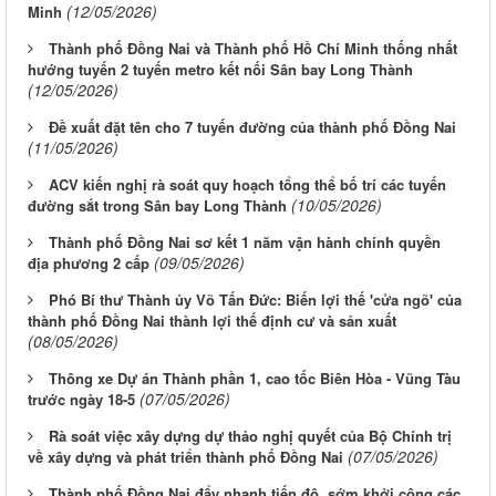
(12/05/2026)
Minh
Thành phố Đồng Nai và Thành phố Hồ Chí Minh thống nhất
hướng tuyến 2 tuyến metro kết nối Sân bay Long Thành
(12/05/2026)
Đề xuất đặt tên cho 7 tuyến đường của thành phố Đồng Nai
(11/05/2026)
ACV kiến nghị rà soát quy hoạch tổng thể bố trí các tuyến
(10/05/2026)
đường sắt trong Sân bay Long Thành
Thành phố Đồng Nai sơ kết 1 năm vận hành chính quyền
(09/05/2026)
địa phương 2 cấp
Phó Bí thư Thành ủy Võ Tấn Đức: Biến lợi thế 'cửa ngõ' của
thành phố Đồng Nai thành lợi thế định cư và sản xuất
(08/05/2026)
Thông xe Dự án Thành phần 1, cao tốc Biên Hòa - Vũng Tàu
(07/05/2026)
trước ngày 18-5
Rà soát việc xây dựng dự thảo nghị quyết của Bộ Chính trị
(07/05/2026)
về xây dựng và phát triển thành phố Đồng Nai
Thành phố Đồng Nai đẩy nhanh tiến độ, sớm khởi công các