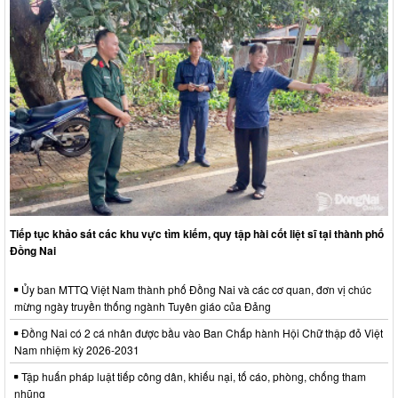
Tiếp tục khảo sát các khu vực tìm kiếm, quy tập hài cốt liệt sĩ tại thành phố
Đồng Nai
Ủy ban MTTQ Việt Nam thành phố Đồng Nai và các cơ quan, đơn vị chúc
mừng ngày truyền thống ngành Tuyên giáo của Đảng
Đồng Nai có 2 cá nhân được bầu vào Ban Chấp hành Hội Chữ thập đỏ Việt
Nam nhiệm kỳ 2026-2031
Tập huấn pháp luật tiếp công dân, khiếu nại, tố cáo, phòng, chống tham
nhũng