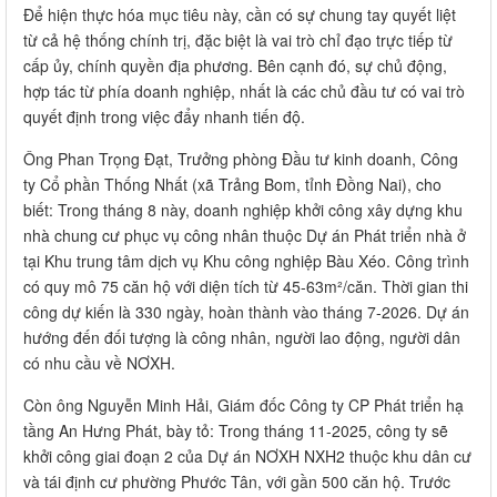
Để hiện thực hóa mục tiêu này, cần có sự chung tay quyết liệt
từ cả hệ thống chính trị, đặc biệt là vai trò chỉ đạo trực tiếp từ
cấp ủy, chính quyền địa phương. Bên cạnh đó, sự chủ động,
hợp tác từ phía doanh nghiệp, nhất là các chủ đầu tư có vai trò
quyết định trong việc đẩy nhanh tiến độ.
Ông Phan Trọng Đạt, Trưởng phòng Đầu tư kinh doanh, Công
ty Cổ phần Thống Nhất (xã Trảng Bom, tỉnh Đồng Nai), cho
biết: Trong tháng 8 này, doanh nghiệp khởi công xây dựng khu
nhà chung cư phục vụ công nhân thuộc Dự án Phát triển nhà ở
tại Khu trung tâm dịch vụ Khu công nghiệp Bàu Xéo. Công trình
có quy mô 75 căn hộ với diện tích từ 45-63m²/căn. Thời gian thi
công dự kiến là 330 ngày, hoàn thành vào tháng 7-2026. Dự án
hướng đến đối tượng là công nhân, người lao động, người dân
có nhu cầu về NƠXH.
Còn ông Nguyễn Minh Hải, Giám đốc Công ty CP Phát triển hạ
tầng An Hưng Phát, bày tỏ: Trong tháng 11-2025, công ty sẽ
khởi công giai đoạn 2 của Dự án NƠXH NXH2 thuộc khu dân cư
và tái định cư phường Phước Tân, với gần 500 căn hộ. Trước