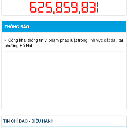
625,859,831
một lần cho người dân trên địa bàn thành phố Đồng Nai
Hỗ trợ đăng tải thông tin hợp nhất, thay đổi địa chỉ trụ sở làm
việc
THÔNG BÁO
Công khai thông tin vi phạm pháp luật trong lĩnh vực đất đai, tại
phường Hố Nai
TIN CHỈ ĐẠO - ĐIỀU HÀNH