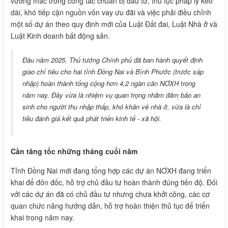
vướng mắc trong công tác chuẩn bị đầu tư, thủ tục pháp lý kéo
dài, khó tiếp cận nguồn vốn vay ưu đãi và việc phải điều chỉnh
một số dự án theo quy định mới của Luật Đất đai, Luật Nhà ở và
Luật Kinh doanh bất động sản.
Đầu năm 2025, Thủ tướng Chính phủ đã ban hành quyết định
giao chỉ tiêu cho hai tỉnh Đồng Nai và Bình Phước (trước sáp
nhập) hoàn thành tổng cộng hơn 4,2 ngàn căn NƠXH trong
năm nay. Đây vừa là nhiệm vụ quan trọng nhằm đảm bảo an
sinh cho người thu nhập thấp, khó khăn về nhà ở, vừa là chỉ
tiêu đánh giá kết quả phát triển kinh tế - xã hội.
Cần tăng tốc những tháng cuối năm
Tỉnh Đồng Nai mới đang tổng hợp các dự án NƠXH đang triển
khai để đôn đốc, hỗ trợ chủ đầu tư hoàn thành đúng tiến độ. Đối
với các dự án đã có chủ đầu tư nhưng chưa khởi công, các cơ
quan chức năng hướng dẫn, hỗ trợ hoàn thiện thủ tục để triển
khai trong năm nay.