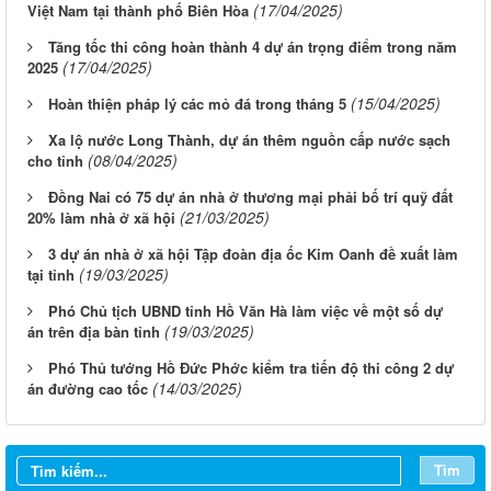
(17/04/2025)
Việt Nam tại thành phố Biên Hòa
Tăng tốc thi công hoàn thành 4 dự án trọng điểm trong năm
(17/04/2025)
2025
(15/04/2025)
Hoàn thiện pháp lý các mỏ đá trong tháng 5
Xa lộ nước Long Thành, dự án thêm nguồn cấp nước sạch
(08/04/2025)
cho tỉnh
Đồng Nai có 75 dự án nhà ở thương mại phải bố trí quỹ đất
(21/03/2025)
20% làm nhà ở xã hội
3 dự án nhà ở xã hội Tập đoàn địa ốc Kim Oanh đề xuất làm
(19/03/2025)
tại tỉnh
Phó Chủ tịch UBND tỉnh Hồ Văn Hà làm việc về một số dự
(19/03/2025)
án trên địa bàn tỉnh
Phó Thủ tướng Hồ Đức Phớc kiểm tra tiến độ thi công 2 dự
Từ ngày 03/8/2026 đến ngày 09/8/2026
(14/03/2025)
án đường cao tốc
Từ ngày 27/7/2026 đến ngày 02/8/2026
Tìm
Từ ngày 20/7/2026 đến ngày 26/7/2026