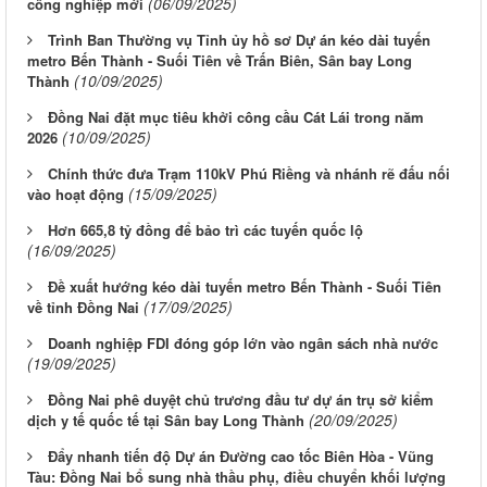
(06/09/2025)
công nghiệp mới
Trình Ban Thường vụ Tỉnh ủy hồ sơ Dự án kéo dài tuyến
metro Bến Thành - Suối Tiên về Trấn Biên, Sân bay Long
(10/09/2025)
Thành
Đồng Nai đặt mục tiêu khởi công cầu Cát Lái trong năm
(10/09/2025)
2026
Chính thức đưa Trạm 110kV Phú Riềng và nhánh rẽ đấu nối
(15/09/2025)
vào hoạt động
Hơn 665,8 tỷ đồng để bảo trì các tuyến quốc lộ
(16/09/2025)
Đề xuất hướng kéo dài tuyến metro Bến Thành - Suối Tiên
(17/09/2025)
về tỉnh Đồng Nai
Doanh nghiệp FDI đóng góp lớn vào ngân sách nhà nước
(19/09/2025)
Đồng Nai phê duyệt chủ trương đầu tư dự án trụ sở kiểm
(20/09/2025)
dịch y tế quốc tế tại Sân bay Long Thành
Đẩy nhanh tiến độ Dự án Đường cao tốc Biên Hòa - Vũng
Tàu: Đồng Nai bổ sung nhà thầu phụ, điều chuyển khối lượng