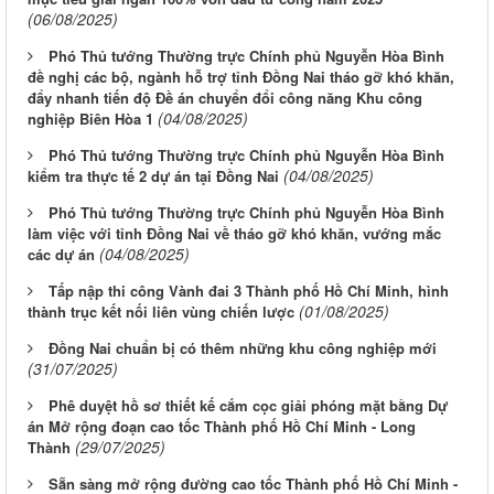
(06/08/2025)
Phó Thủ tướng Thường trực Chính phủ Nguyễn Hòa Bình
đề nghị các bộ, ngành hỗ trợ tỉnh Đồng Nai tháo gỡ khó khăn,
đẩy nhanh tiến độ Đề án chuyển đổi công năng Khu công
(04/08/2025)
nghiệp Biên Hòa 1
Phó Thủ tướng Thường trực Chính phủ Nguyễn Hòa Bình
(04/08/2025)
kiểm tra thực tế 2 dự án tại Đồng Nai
Phó Thủ tướng Thường trực Chính phủ Nguyễn Hòa Bình
làm việc với tỉnh Đồng Nai về tháo gỡ khó khăn, vướng mắc
(04/08/2025)
các dự án
Tấp nập thi công Vành đai 3 Thành phố Hồ Chí Minh, hình
(01/08/2025)
thành trục kết nối liên vùng chiến lược
Đồng Nai chuẩn bị có thêm những khu công nghiệp mới
(31/07/2025)
Phê duyệt hồ sơ thiết kế cắm cọc giải phóng mặt bằng Dự
án Mở rộng đoạn cao tốc Thành phố Hồ Chí Minh - Long
(29/07/2025)
Thành
Sẵn sàng mở rộng đường cao tốc Thành phố Hồ Chí Minh -