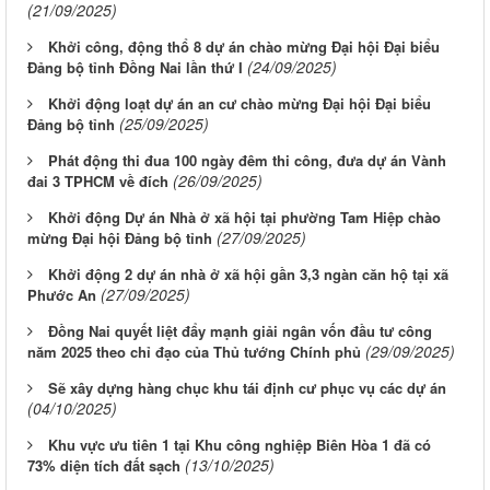
(21/09/2025)
Khởi công, động thổ 8 dự án chào mừng Đại hội Đại biểu
(24/09/2025)
Đảng bộ tỉnh Đồng Nai lần thứ I
Khởi động loạt dự án an cư chào mừng Đại hội Đại biểu
(25/09/2025)
Đảng bộ tỉnh
Phát động thi đua 100 ngày đêm thi công, đưa dự án Vành
(26/09/2025)
đai 3 TPHCM về đích
Khởi động Dự án Nhà ở xã hội tại phường Tam Hiệp chào
(27/09/2025)
mừng Đại hội Đảng bộ tỉnh
Khởi động 2 dự án nhà ở xã hội gần 3,3 ngàn căn hộ tại xã
(27/09/2025)
Phước An
Đồng Nai quyết liệt đẩy mạnh giải ngân vốn đầu tư công
(29/09/2025)
năm 2025 theo chỉ đạo của Thủ tướng Chính phủ
Sẽ xây dựng hàng chục khu tái định cư phục vụ các dự án
(04/10/2025)
Khu vực ưu tiên 1 tại Khu công nghiệp Biên Hòa 1 đã có
(13/10/2025)
73% diện tích đất sạch