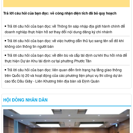
Trả lời câu hỏi của bạn đọc: về công nhận diện tích đã bỏ quy hoạch
Trả lời câu hỏi của bạn đọc: về Thông tin sáp nhập địa giới hành chính để
doanh nghiệp thực hiện hồ sơ thay đổi nội dung đăng ký chi nhánh
Trả lời câu hỏi của bạn đọc: về việc hướng dẫn thủ tục sang tên sổ đỏ khi
không còn thông tin người bán
Trả lời câu hỏi của bạn đọc: về đền bù và cấp tái định cư khi thu hồi nhà để
thực hiện Dự án Khu tái định cư tại phường Phước Tân
Trả lời câu hỏi của bạn đọc: liên quan đến tình trạng hạ tầng giao thông
trên Quốc lộ 20 và hoạt động của các phương tiện phục vụ thi công dự án
cao tốc Dầu Giây - Liên Khương trên địa bàn xã Định Quán
HỘI ĐỒNG NHÂN DÂN