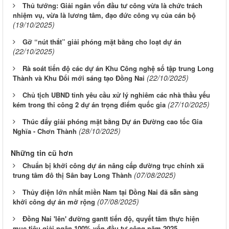
Thủ tướng: Giải ngân vốn đầu tư công vừa là chức trách
nhiệm vụ, vừa là lương tâm, đạo đức công vụ của cán bộ
(19/10/2025)
Gỡ “nút thắt” giải phóng mặt bằng cho loạt dự án
(22/10/2025)
Rà soát tiến độ các dự án Khu Công nghệ số tập trung Long
(22/10/2025)
Thành và Khu Đổi mới sáng tạo Đồng Nai
Chủ tịch UBND tỉnh yêu cầu xử lý nghiêm các nhà thầu yếu
(27/10/2025)
kém trong thi công 2 dự án trọng điểm quốc gia
Thúc đẩy giải phóng mặt bằng Dự án Đường cao tốc Gia
(28/10/2025)
Nghĩa - Chơn Thành
Những tin cũ hơn
Chuẩn bị khởi công dự án nâng cấp đường trục chính xã
(07/08/2025)
trung tâm đô thị Sân bay Long Thành
Thủy điện lớn nhất miền Nam tại Đồng Nai đã sẵn sàng
(07/08/2025)
khởi công dự án mở rộng
Đồng Nai 'lên' đường gantt tiến độ, quyết tâm thực hiện
mục tiêu giải ngân 100% vốn đầu tư công năm 2025