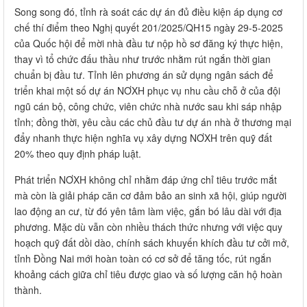
Song song đó, tỉnh rà soát các dự án đủ điều kiện áp dụng cơ
chế thí điểm theo Nghị quyết 201/2025/QH15 ngày 29-5-2025
của Quốc hội để mời nhà đầu tư nộp hồ sơ đăng ký thực hiện,
thay vì tổ chức đấu thầu như trước nhằm rút ngắn thời gian
chuẩn bị đầu tư. Tỉnh lên phương án sử dụng ngân sách để
triển khai một số dự án NƠXH phục vụ nhu cầu chỗ ở của đội
ngũ cán bộ, công chức, viên chức nhà nước sau khi sáp nhập
tỉnh; đồng thời, yêu cầu các chủ đầu tư dự án nhà ở thương mại
đẩy nhanh thực hiện nghĩa vụ xây dựng NƠXH trên quỹ đất
20% theo quy định pháp luật.
Phát triển NƠXH không chỉ nhằm đáp ứng chỉ tiêu trước mắt
mà còn là giải pháp căn cơ đảm bảo an sinh xã hội, giúp người
lao động an cư, từ đó yên tâm làm việc, gắn bó lâu dài với địa
phương. Mặc dù vẫn còn nhiều thách thức nhưng với việc quy
hoạch quỹ đất dồi dào, chính sách khuyến khích đầu tư cởi mở,
tỉnh Đồng Nai mới hoàn toàn có cơ sở để tăng tốc, rút ngắn
khoảng cách giữa chỉ tiêu được giao và số lượng căn hộ hoàn
thành.