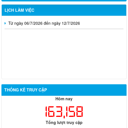
Từ ngày 13/7/2026 đến ngày 18/7/2026
LỊCH LÀM VIỆC
Từ ngày 06/7/2026 đến ngày 12/7/2026
Thông báo về việc tuyển dụng viên chức năm 2026
THỐNG KÊ TRUY CẬP
Hôm nay
Thông báo tuyển chọn tổ chức và cá nhân chủ trì thực hiện
nhiệm vụ khoa học và công nghệ cấp thành phố sử dụng ngân
163,158
sách nhà nước đặt hàng thực hiện năm 2026 (đợt 1) lần 3
Kế hoạch Thông tin, tuyên truyền triển khai Kế hoạch Khám
Tổng lượt truy cập
sức khỏe định kỳ hoặc khám sàng lọc miễn phí ít nhất mỗi năm