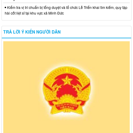
Kiểm tra vị trí chuẩn bị tổng duyệt và tổ chức Lễ Triển khai tìm kiếm, quy tập
hài cốt liệt sĩ tại khu vực xã Minh Đức
TRẢ LỜI Ý KIẾN NGƯỜI DÂN