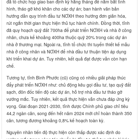
đã tổ chức họp giao ban định kỳ hằng tháng để nắm bắt tình
hình, tháo gỡ khó khăn cho các dự án; ban hành văn bản
hướng dẫn quy trình đầu tư NƠXH theo hướng đơn giản hóa,
rút ngắn thời gian thực hiện thủ tục hành chính. Đồng thời, tỉnh
đã quy hoạch quỹ đất 700ha để phát triển NƠXH và nhà ở công
nhân, chưa kể khoảng 400ha thuộc quỹ 20% trong các dự án
nhà ở thương mại. Ngoài ra, tỉnh tổ chức thi tuyển thiết kế mẫu
nhà ở công nhân và NƠXH để nhà đầu tư thuận tiện áp dụng
khi triển khai dự án. Tuy nhiên, kết quả đạt được vẫn còn hạn
chế.
Tương tự, tỉnh Bình Phước (cũ) cũng có nhiều giải pháp thúc
đẩy phát triển NƠXH như: chủ động kêu gọi đầu tư, tạo quỹ đất
sạch, đôn đốc tiến độ các dự án, hỗ trợ nhà đầu tư tháo gỡ
vướng mắc. Tuy nhiên, kết quả thực hiện vẫn chưa đáp ứng kỳ
vọng. Giai đoạn 2021-2030, tỉnh được Chính phủ giao chỉ tiêu
44,2 ngàn căn, song đến hết năm 2024 mới chỉ hoàn thành 350
căn, tương đương khoảng 0,8% kế hoạch toàn kỳ.
Nguyên nhân tiến độ thực hiện còn thấp được xác định do