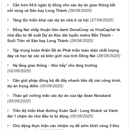
Cần hơn 64,6 ngàn tỷ đồng cho các dự án giao thông kết
(26/08/2025)
nối vùng và Sân bay Long Thành
(27/08/2025)
Tăng tốc triển khai các dự án nhà ở xã hội
Đồng Nai chấp thuận liên danh DonaCoop và VinaCapital là
nhà đầu tư đề xuất Dự án Kéo dài tuyến metro Bến Thành -
(28/08/2025)
Suối Tiên về Sân bay Long Thành
Tập trung hoàn thiện Đề án Phát triển toàn diện chất lượng
(28/08/2025)
dạy và học tại các xã biên giới của tỉnh Đồng Nai
Hạ tầng giao thông - 'đòn bẩy' cho tăng trưởng
(02/09/2025)
Cần giải pháp đồng bộ để đẩy nhanh tiến độ các công trình,
(05/09/2025)
dự án trọng điểm
Tháo gỡ vướng mắc các dự án của tập đoàn Novaland
(05/09/2025)
Tiến độ triển khai đường Xuân Quế - Long Khánh và Vành
(05/09/2025)
đai 1 chậm do chủ đầu tư bị động
Chủ động thực hiện các nhiệm vụ để sớm khởi công 3 khu