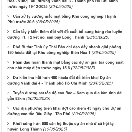
Hòa - Vũng Tàu, đường Vành đai 3 - Thành phố Hồ Chí Minh
(30/05/2025)
trước ngày 19-12-2025
Cần xử lý vướng mắc mặt bằng Khu công nghiệp Thạnh
(28/05/2025)
Phú trước 30-6
Cần lấy ý kiến thêm đối với đề xuất bổ sung hàng rào tuyến
(28/05/2025)
đường T1, T2 kết nối sân bay Long Thành
Phó Bí thư Tỉnh ủy Thái Bảo chỉ đạo đẩy nhanh giải phóng
(26/05/2025)
180 hécta đất tại Khu công nghiệp Biên Hòa 1
Phấn đấu hoàn thành mặt bằng các dự án giải tỏa công suất
(22/05/2025)
cho nhà máy điện trước ngày 15-6
Dư kiến thu hồi hơn 480 hécta đất để triển khai Dự án
(20/05/2025)
đường Vành đai 4 - Thành phố Hồ Chí Minh
Tuyến đường sắt tốc độ cao Bắc – Nam qua địa bàn tỉnh dài
(20/05/2025)
gần 82km
Các địa phương triển khai đợt cao điểm 45 ngày cho Dự án
(20/05/2025)
đường cao tốc Dầu Giây - Tân Phú
Khởi công hơn 600 căn hộ thuộc dự án nhà ở xã hội tại
(19/05/2025)
huyện Long Thành