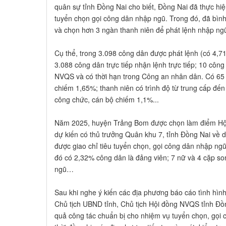
quân sự tỉnh Đồng Nai cho biết, Đồng Nai đã thực hiệ
tuyển chọn gọi công dân nhập ngũ. Trong đó, đã bình
và chọn hơn 3 ngàn thanh niên để phát lệnh nhập ng
Cụ thể, trong 3.098 công dân được phát lệnh (có 4,
3.088 công dân trực tiếp nhận lệnh trực tiếp; 10 công
NVQS và có thời hạn trong Công an nhân dân. Có 65 
chiếm 1,65%; thanh niên có trình độ từ trung cấp đến
công chức, cán bộ chiếm 1,1%...
Năm 2025, huyện Trảng Bom được chọn làm điểm Hội 
dự kiến có thủ trưởng Quân khu 7, tỉnh Đồng Nai về 
được giao chỉ tiêu tuyển chọn, gọi công dân nhập ngũ
đó có 2,32% công dân là đảng viên; 7 nữ và 4 cặp so
ngũ…
Sau khi nghe ý kiến các địa phương báo cáo tình hì
Chủ tịch UBND tỉnh, Chủ tịch Hội đồng NVQS tỉnh Đồ
quả công tác chuẩn bị cho nhiệm vụ tuyển chọn, gọ