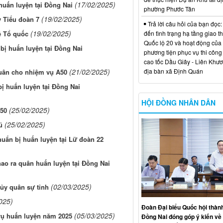
(17/02/2025)
huấn luyện tại Đồng Nai
phường Phước Tân
(19/02/2025)
y Tiểu đoàn 7
Trả lời câu hỏi của bạn đọc:
(19/02/2025)
ệ Tổ quốc
đến tình trạng hạ tầng giao t
Quốc lộ 20 và hoạt động của
bị huấn luyện tại Đồng Nai
phương tiện phục vụ thi công
cao tốc Dầu Giây - Liên Khươ
(21/02/2025)
địa bàn xã Định Quán
quân cho nhiệm vụ A50
ị huấn luyện tại Đồng Nai
HỘI ĐỒNG NHÂN DÂN
(25/02/2025)
A50
(25/02/2025)
ũ
uẩn bị huấn luyện tại Lữ đoàn 22
hao ra quân huấn luyện tại Đồng Nai
(02/03/2025)
ủy quân sự tỉnh
025)
Đoàn Đại biểu Quốc hội thàn
(05/03/2025)
vụ huấn luyện năm 2025
Đồng Nai đóng góp ý kiến về 