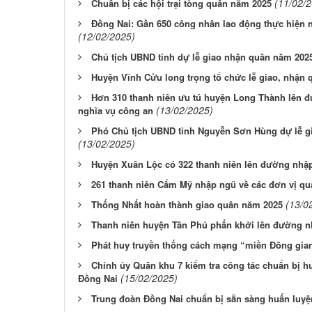
(11/02/
Chuẩn bị các hội trại tòng quân năm 2025
Đồng Nai: Gần 650 công nhân lao động thực hiện 
(12/02/2025)
Chủ tịch UBND tỉnh dự lễ giao nhận quân năm 202
Huyện Vĩnh Cửu long trọng tổ chức lễ giao, nhận
Hơn 310 thanh niên ưu tú huyện Long Thành lên đ
(13/02/2025)
nghĩa vụ công an
Phó Chủ tịch UBND tỉnh Nguyễn Sơn Hùng dự lễ g
(13/02/2025)
Huyện Xuân Lộc có 322 thanh niên lên đường nhậ
261 thanh niên Cẩm Mỹ nhập ngũ về các đơn vị qu
(13/0
Thống Nhất hoàn thành giao quân năm 2025
Thanh niên huyện Tân Phú phấn khởi lên đường 
Phát huy truyền thống cách mạng “miền Đông gia
Chính ủy Quân khu 7 kiểm tra công tác chuẩn bị hu
(15/02/2025)
Đồng Nai
Trung đoàn Đồng Nai chuẩn bị sẵn sàng huấn luyệ