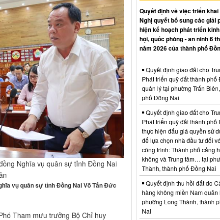
Quyết định về việc triển khai
Nghị quyết bổ sung các giải 
hiện kế hoạch phát triển kinh 
hội, quốc phòng - an ninh 6 t
năm 2026 của thành phố Đồn
Quyết định giao đất cho Tr
Phát triển quỹ đất thành phố
quản lý tại phường Trấn Biên
phố Đồng Nai
Quyết định giao đất cho Tr
Phát triển quỹ đất thành phố
thực hiện đấu giá quyền sử d
để lựa chọn nhà đầu tư đối vớ
công trình: Thành phố cảng 
không và Trung tâm… tại ph
i đồng Nghĩa vụ quân sự tỉnh Đồng Nai
Thành, thành phố Đồng Nai
uân
Quyết định thu hồi đất do C
Nghĩa vụ quân sự tỉnh Đồng Nai Võ Tấn Đức
hàng không miền Nam quản l
phường Long Thành, thành 
Nai
, Phó Tham mưu trưởng Bộ Chỉ huy