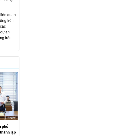
 liên quan
hông trên
 các
 dự án
ng trên
h phố
thành lập