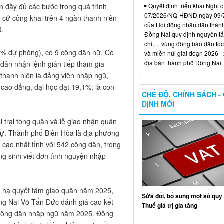
Quyết định triển khai Nghị 
n đầy đủ các bước trong quá trình
07/2026/NQ-HĐND ngày 09/
 cử công khai trên 4 ngàn thanh niên
của Hội đồng nhân dân thàn
ũ.
Đồng Nai quy định nguyên tắc
chí,… vùng đồng bào dân tộc
71% dự phòng), có 9 công dân nữ. Có
và miền núi giai đoạn 2026 -
địa bàn thành phố Đồng Nai
 dân nhận lệnh gián tiếp tham gia
thanh niên là đảng viên nhập ngũ,
 cao đẳng, đại học đạt 19,1%; là con
CHẾ ĐỘ, CHÍNH SÁCH -
ĐỊNH MỚI
trại tòng quân và lễ giao nhận quân
dự. Thành phố Biên Hòa là địa phương
 cao nhất tỉnh với 542 công dân, trong
ng sinh viết đơn tình nguyện nhập
nh hạ quyết tâm giao quân năm 2025,
Sửa đổi, bổ sung một số quy 
ng Nai Võ Tấn Đức đánh giá cao kết
Thuế giá trị gia tăng
i công dân nhập ngũ năm 2025. Đồng