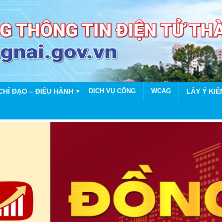
CHỈ ĐẠO – ĐIỀU HÀNH
DỊCH VỤ CÔNG
WCAG
LẤY Ý KIẾ
▼