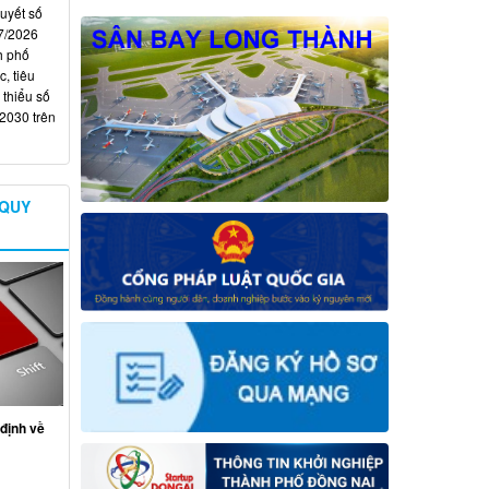
quyết số
7/2026
h phố
, tiêu
 thiểu số
 2030 trên
 QUY
định về