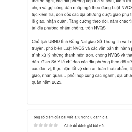
thời đề nghị, các địa phương tiếp tục rà soát, kiểm tr
chọn và gọi công dân nhập ngũ theo đúng Luật NVQS;
tục kiểm tra, đôn đốc các địa phương được giao phụ tr
lễ giao, nhận quân. Tăng cường theo dõi, nắm chắc tì
tại địa phương nhằm chống, trốn NVQS.
Chủ tịch UBND tỉnh Đồng Nai giao Sở Thông tin và Tr
truyền, phổ biến Luật NVQS và các văn bản thi hành
trình xử lý những thanh niên trốn, chống NVQS và th
dân. Giao Sở Y tế chỉ đạo các địa phương theo dõi sứ
các đơn vị, thực hiện tốt vệ sinh an toàn thực phẩm, t
giao, nhận quân… phối hợp cùng các ngành, địa phươ
quân năm 2025.
Tổng số điểm của bài viết là: 0 trong 0 đánh giá
Click để đánh giá bài viết