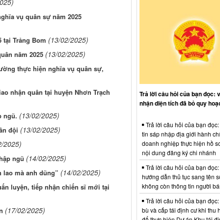
2025)
nghĩa vụ quân sự năm 2025
(13/02/2025)
5 tại Trảng Bom
(13/02/2025)
 quân năm 2025
ường thực hiện nghĩa vụ quân sự,
iao nhận quân tại huyện Nhơn Trạch
Trả lời câu hỏi của bạn đọc: 
nhận diện tích đã bỏ quy hoạ
(13/02/2025)
p ngũ.
Trả lời câu hỏi của bạn đọc
(13/02/2025)
ân đội
tin sáp nhập địa giới hành ch
2/2025)
doanh nghiệp thực hiện hồ sơ
nội dung đăng ký chi nhánh
(14/02/2025)
nhập ngũ
Trả lời câu hỏi của bạn đọc:
(14/02/2025)
n lao mà anh dũng”
hướng dẫn thủ tục sang tên s
không còn thông tin người b
ấn luyện, tiếp nhận chiến sĩ mới tại
Trả lời câu hỏi của bạn đọc:
(17/02/2025)
n
bù và cấp tái định cư khi thu 
để thực hiện Dự án Khu tái đị