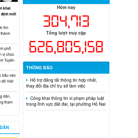
nhân chủ trì thực hiện nhiệm vụ khoa
Hôm nay
học và công nghệ cấp thành phố sử
n khai
dụng ngân sách nhà nước đặt hàng thực
 định mới
304,713
hiện năm 2026 (đợt 1) lần 3
c tìm
Kế hoạch Thông tin, tuyên truyền triển
Tổng lượt truy cập
i thành
khai Kế hoạch Khám sức khỏe định kỳ
626,805,158
hoặc khám sàng lọc miễn phí ít nhất mỗi
nh phố
năm một lần cho người dân trên địa bàn
n vị chúc
thành phố Đồng Nai
nh Tuyên
THÔNG BÁO
Hỗ trợ đăng tải thông tin hợp nhất,
thay đổi địa chỉ trụ sở làm việc
c bầu vào
 đỏ Việt
Công khai thông tin vi phạm pháp luật
trong lĩnh vực đất đai, tại phường Hố Nai
g dân,
ống tham
 DÂN