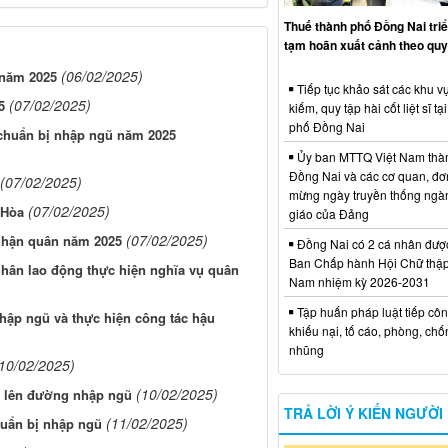
Thuế thành phố Đồng Nai triể
tạm hoãn xuất cảnh theo quy
(06/02/2025)
 năm 2025
Tiếp tục khảo sát các khu vự
(07/02/2025)
5
kiếm, quy tập hài cốt liệt sĩ tạ
phố Đồng Nai
 chuẩn bị nhập ngũ năm 2025
Ủy ban MTTQ Việt Nam thà
Đồng Nai và các cơ quan, đơ
(07/02/2025)
mừng ngày truyền thống ngà
(07/02/2025)
 Hòa
giáo của Đảng
(07/02/2025)
nhận quân năm 2025
Đồng Nai có 2 cá nhân đượ
Ban Chấp hành Hội Chữ thập
hân lao động thực hiện nghĩa vụ quân
Nam nhiệm kỳ 2026-2031
Tập huấn pháp luật tiếp côn
hập ngũ và thực hiện công tác hậu
khiếu nại, tố cáo, phòng, ch
nhũng
10/02/2025)
(10/02/2025)
n lên đường nhập ngũ
TRẢ LỜI Ý KIẾN NGƯỜI
(11/02/2025)
chuẩn bị nhập ngũ