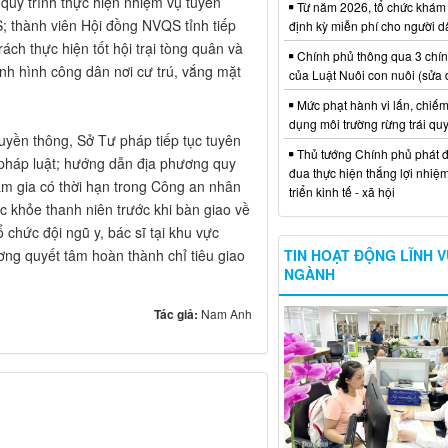
a quy trình thực hiện nhiệm vụ tuyển
Từ năm 2026, tổ chức khám
 thành viên Hội đồng NVQS tỉnh tiếp
định kỳ miễn phí cho người d
ách thực hiện tốt hội trại tòng quân và
Chính phủ thông qua 3 chí
nh hình công dân nơi cư trú, vắng mặt
của Luật Nuôi con nuôi (sửa 
Mức phạt hành vi lấn, chiếm
dụng môi trường rừng trái qu
uyền thông, Sở Tư pháp tiếp tục tuyên
Thủ tướng Chính phủ phát đ
 pháp luật; hướng dẫn địa phương quy
đua thực hiện thắng lợi nhiệ
am gia có thời hạn trong Công an nhân
triển kinh tế - xã hội
c khỏe thanh niên trước khi bàn giao về
ổ chức đội ngũ y, bác sĩ tại khu vực
ng quyết tâm hoàn thành chỉ tiêu giao
TIN HOẠT ĐỘNG LĨNH 
NGÀNH
Tác giả:
Nam Anh