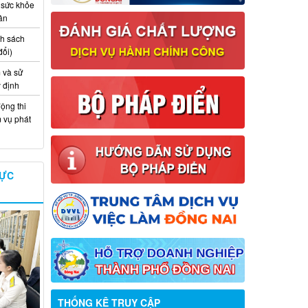
 sức khỏe
ân
nh sách
đổi)
 và sử
y định
ộng thi
m vụ phát
VỰC
Thông báo về việc tuyển dụng viên
chức năm 2026
Thông báo tuyển chọn tổ chức và cá
THỐNG KÊ TRUY CẬP