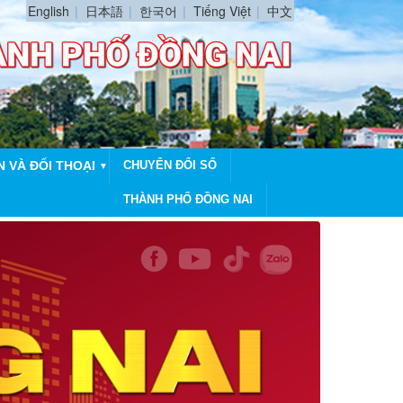
English
日本語
한국어
Tiếng Việt
中文
N VÀ ĐỐI THOẠI
CHUYỂN ĐỔI SỐ
▼
THÀNH PHỐ ĐỒNG NAI