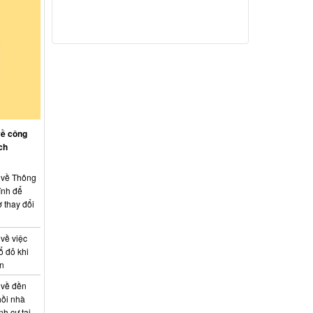
về công
ch
: về Thông
ính để
 thay đổi
 về việc
ổ đỏ khi
án
 về đền
hồi nhà
nh cư tại