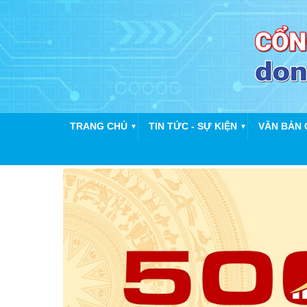
TRANG CHỦ
TIN TỨC - SỰ KIỆN
VĂN BẢN 
▼
▼