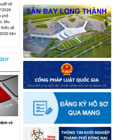
quyết số
7/2026
h phố
, tiêu
 thiểu số
 2030 trên
 QUY
định về