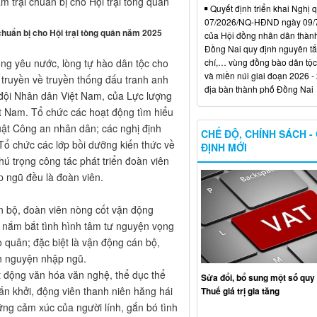
m trại chuẩn bị cho Hội trại tòng quân
Quyết định triển khai Nghị 
07/2026/NQ-HĐND ngày 09/
chuẩn bị cho Hội trại tòng quân năm 2025
của Hội đồng nhân dân thàn
Đồng Nai quy định nguyên tắc
chí,… vùng đồng bào dân tộc
ng yêu nước, lòng tự hào dân tộc cho
và miền núi giai đoạn 2026 -
 truyền về truyền thống đấu tranh anh
địa bàn thành phố Đồng Nai
đội Nhân dân Việt Nam, của Lực lượng
t Nam. Tổ chức các hoạt động tìm hiểu
uật Công an nhân dân; các nghị định
CHẾ ĐỘ, CHÍNH SÁCH -
Tổ chức các lớp bồi dưỡng kiến thức về
ĐỊNH MỚI
 trọng công tác phát triển đoàn viên
 ngũ đều là đoàn viên.
 bộ, đoàn viên nòng cốt vận động
i nắm bắt tình hình tâm tư nguyện vọng
o quân; đặc biệt là vận động cán bộ,
ình nguyện nhập ngũ.
ạt động văn hóa văn nghệ, thể dục thể
Sửa đổi, bổ sung một số quy 
hấn khởi, động viên thanh niên hăng hái
Thuế giá trị gia tăng
ng cảm xúc của người lính, gắn bó tình