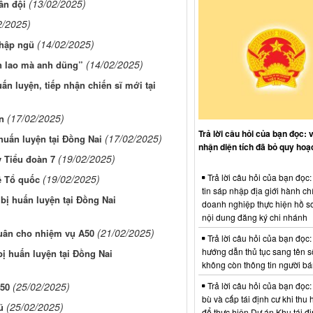
(13/02/2025)
ân đội
2/2025)
(14/02/2025)
nhập ngũ
(14/02/2025)
n lao mà anh dũng”
ấn luyện, tiếp nhận chiến sĩ mới tại
(17/02/2025)
n
Trả lời câu hỏi của bạn đọc: 
(17/02/2025)
huấn luyện tại Đồng Nai
nhận diện tích đã bỏ quy hoạ
(19/02/2025)
y Tiểu đoàn 7
Trả lời câu hỏi của bạn đọc
(19/02/2025)
ệ Tổ quốc
tin sáp nhập địa giới hành ch
bị huấn luyện tại Đồng Nai
doanh nghiệp thực hiện hồ sơ
nội dung đăng ký chi nhánh
(21/02/2025)
quân cho nhiệm vụ A50
Trả lời câu hỏi của bạn đọc:
hướng dẫn thủ tục sang tên s
ị huấn luyện tại Đồng Nai
không còn thông tin người b
Trả lời câu hỏi của bạn đọc:
(25/02/2025)
A50
bù và cấp tái định cư khi thu 
(25/02/2025)
ũ
để thực hiện Dự án Khu tái đị