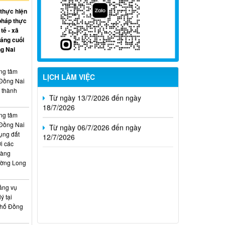
09/8/2026
 thực hiện
pháp thực
Từ ngày 27/7/2026 đến ngày
tế - xã
02/8/2026
háng cuối
g Nai
Từ ngày 20/7/2026 đến ngày
26/7/2026
ung tâm
LỊCH LÀM VIỆC
 Đồng Nai
Từ ngày 13/7/2026 đến ngày
, thành
18/7/2026
Từ ngày 06/7/2026 đến ngày
ung tâm
12/7/2026
 Đồng Nai
ụng đất
i các
hàng
ường Long
ảng vụ
ý tại
phố Đồng