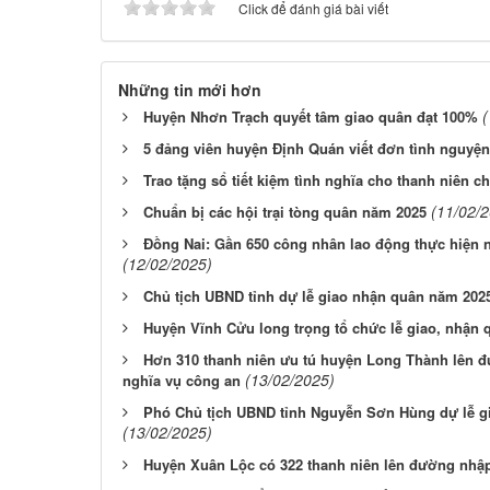
Click để đánh giá bài viết
Những tin mới hơn
(
Huyện Nhơn Trạch quyết tâm giao quân đạt 100%
5 đảng viên huyện Định Quán viết đơn tình nguyệ
Trao tặng sổ tiết kiệm tình nghĩa cho thanh niên 
(11/02/
Chuẩn bị các hội trại tòng quân năm 2025
Đồng Nai: Gần 650 công nhân lao động thực hiện 
(12/02/2025)
Chủ tịch UBND tỉnh dự lễ giao nhận quân năm 202
Huyện Vĩnh Cửu long trọng tổ chức lễ giao, nhận
Hơn 310 thanh niên ưu tú huyện Long Thành lên đ
(13/02/2025)
nghĩa vụ công an
Phó Chủ tịch UBND tỉnh Nguyễn Sơn Hùng dự lễ g
(13/02/2025)
Huyện Xuân Lộc có 322 thanh niên lên đường nhậ