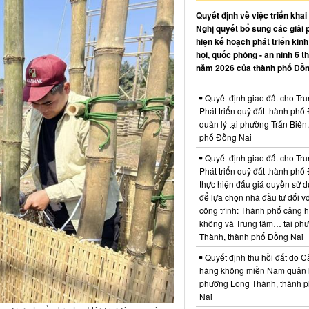
Quyết định về việc triển khai
Nghị quyết bổ sung các giải 
hiện kế hoạch phát triển kinh 
hội, quốc phòng - an ninh 6 t
năm 2026 của thành phố Đồn
Quyết định giao đất cho Tr
Phát triển quỹ đất thành phố
quản lý tại phường Trấn Biên
phố Đồng Nai
Quyết định giao đất cho Tr
Phát triển quỹ đất thành phố
thực hiện đấu giá quyền sử d
để lựa chọn nhà đầu tư đối vớ
công trình: Thành phố cảng 
không và Trung tâm… tại ph
Thành, thành phố Đồng Nai
Quyết định thu hồi đất do C
hàng không miền Nam quản l
phường Long Thành, thành 
Nai