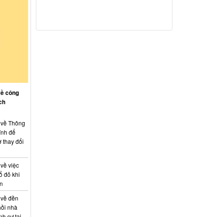
về công
ch
: về Thông
ính để
 thay đổi
 về việc
ổ đỏ khi
án
 về đền
hồi nhà
nh cư tại