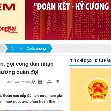
An ninh - Quốc phòng
TIN CHỈ ĐẠO - ĐIỀU HÀ
n, gọi công dân nhập
phương quân đội
Xem với cỡ chữ
rẻ, Đoàn các cấp đã tích cực tham gia
dân nhập ngũ, góp phần hoàn thành