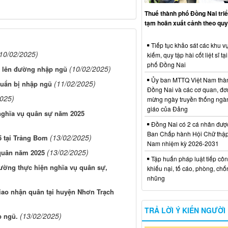
Thuế thành phố Đồng Nai triể
tạm hoãn xuất cảnh theo quy
Tiếp tục khảo sát các khu vự
10/02/2025)
kiếm, quy tập hài cốt liệt sĩ tạ
phố Đồng Nai
(10/02/2025)
n lên đường nhập ngũ
Ủy ban MTTQ Việt Nam thà
(11/02/2025)
chuẩn bị nhập ngũ
Đồng Nai và các cơ quan, đơ
2025)
mừng ngày truyền thống ngà
giáo của Đảng
nghĩa vụ quân sự năm 2025
Đồng Nai có 2 cá nhân đượ
Ban Chấp hành Hội Chữ thập
(13/02/2025)
5 tại Trảng Bom
Nam nhiệm kỳ 2026-2031
(13/02/2025)
 quân năm 2025
Tập huấn pháp luật tiếp côn
ường thực hiện nghĩa vụ quân sự,
khiếu nại, tố cáo, phòng, ch
nhũng
iao nhận quân tại huyện Nhơn Trạch
TRẢ LỜI Ý KIẾN NGƯỜI
(13/02/2025)
p ngũ.