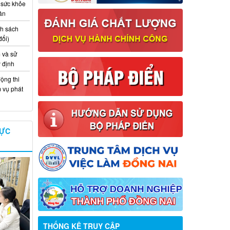
 sức khỏe
ân
nh sách
đổi)
 và sử
y định
ộng thi
m vụ phát
VỰC
Thông báo về việc tuyển dụng viên
chức năm 2026
THỐNG KÊ TRUY CẬP