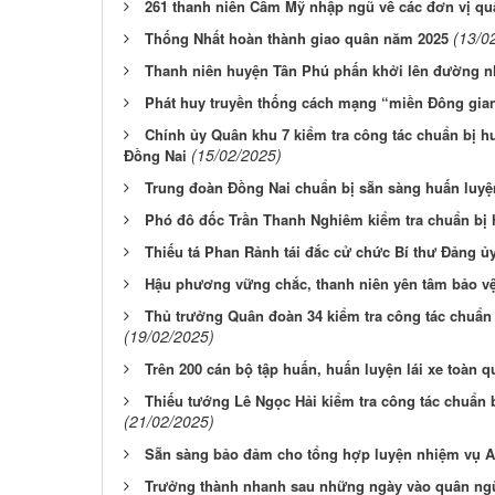
261 thanh niên Cẩm Mỹ nhập ngũ về các đơn vị qu
(13/0
Thống Nhất hoàn thành giao quân năm 2025
Thanh niên huyện Tân Phú phấn khởi lên đường 
Phát huy truyền thống cách mạng “miền Đông gia
Chính ủy Quân khu 7 kiểm tra công tác chuẩn bị hu
(15/02/2025)
Đồng Nai
Trung đoàn Đồng Nai chuẩn bị sẵn sàng huấn luyệ
Phó đô đốc Trần Thanh Nghiêm kiểm tra chuẩn bị 
Thiếu tá Phan Rảnh tái đắc cử chức Bí thư Đảng ủ
Hậu phương vững chắc, thanh niên yên tâm bảo v
Thủ trưởng Quân đoàn 34 kiểm tra công tác chuẩn 
(19/02/2025)
Trên 200 cán bộ tập huấn, huấn luyện lái xe toàn 
Thiếu tướng Lê Ngọc Hải kiểm tra công tác chuẩn b
(21/02/2025)
Sẵn sàng bảo đảm cho tổng hợp luyện nhiệm vụ 
Trưởng thành nhanh sau những ngày vào quân ng