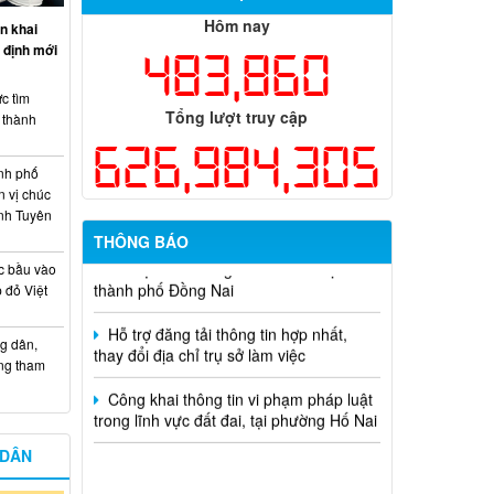
Hôm nay
n khai
Thông báo tuyển chọn tổ chức và cá
 định mới
483,860
nhân chủ trì thực hiện nhiệm vụ khoa
học và công nghệ cấp thành phố sử
dụng ngân sách nhà nước đặt hàng thực
c tìm
Tổng lượt truy cập
hiện năm 2026 (đợt 1) lần 3
i thành
626,984,305
Kế hoạch Thông tin, tuyên truyền triển
nh phố
khai Kế hoạch Khám sức khỏe định kỳ
n vị chúc
hoặc khám sàng lọc miễn phí ít nhất mỗi
nh Tuyên
năm một lần cho người dân trên địa bàn
THÔNG BÁO
thành phố Đồng Nai
c bầu vào
Hỗ trợ đăng tải thông tin hợp nhất,
 đỏ Việt
thay đổi địa chỉ trụ sở làm việc
g dân,
Công khai thông tin vi phạm pháp luật
ống tham
trong lĩnh vực đất đai, tại phường Hố Nai
 DÂN