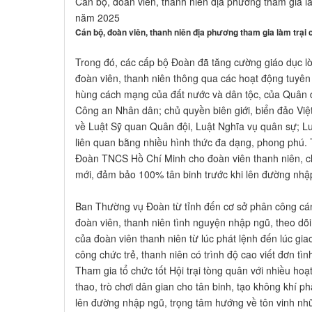
Cán bộ, đoàn viên, thanh niên địa phương tham gia là
năm 2025
Cán bộ, đoàn viên, thanh niên địa phương tham gia làm trại 
Trong đó, các cấp bộ Đoàn đã tăng cường giáo dục lò
đoàn viên, thanh niên thông qua các hoạt động tuyên
hùng cách mạng của đất nước và dân tộc, của Quân 
Công an Nhân dân; chủ quyền biên giới, biển đảo Việ
về Luật Sỹ quan Quân đội, Luật Nghĩa vụ quân sự; L
liên quan bằng nhiều hình thức đa dạng, phong phú. 
Đoàn TNCS Hồ Chí Minh cho đoàn viên thanh niên, chú
mới, đảm bảo 100% tân binh trước khi lên đường nhập
Ban Thường vụ Đoàn từ tỉnh đến cơ sở phân công cán
đoàn viên, thanh niên tình nguyện nhập ngũ, theo dõ
của đoàn viên thanh niên từ lúc phát lệnh đến lúc gia
công chức trẻ, thanh niên có trình độ cao viết đơn t
Tham gia tổ chức tốt Hội trại tòng quân với nhiều ho
thao, trò chơi dân gian cho tân binh, tạo không khí p
lên đường nhập ngũ, trọng tâm hướng về tôn vinh nhữ