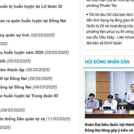
phường Phước Tân
uẩn bị huấn luyện tại Lữ đoàn 22
Trả lời câu hỏi của bạn đọc:
đến tình trạng hạ tầng giao t
hao ra quân huấn luyện tại Đồng Nai
Quốc lộ 20 và hoạt động của
phương tiện phục vụ thi công
(02/03/2025)
ủy quân sự tỉnh
cao tốc Dầu Giây - Liên Khươ
địa bàn xã Định Quán
025)
(05/03/2025)
vụ huấn luyện năm 2025
(05/03/2025)
A50
HỘI ĐỒNG NHÂN DÂN
(06/03/2025)
năm thành lập
(06/03/2025)
0 tại Đồng Nai
(06/03/2025)
ộng tại Đồng Nai
c huấn luyện tại Trung đoàn 93
(09/03/2025)
(11/03/2025)
ền thống Dân quân tự vệ
Đoàn Đại biểu Quốc hội thàn
/2025)
Đồng Nai đóng góp ý kiến về 