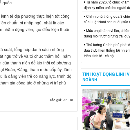
Từ năm 2026, tổ chức khám
ổ quốc
định kỳ miễn phí cho người d
kinh tế địa phương thực hiện tốt công
Chính phủ thông qua 3 chí
của Luật Nuôi con nuôi (sửa 
niên chuẩn bị nhập ngũ, nhất là các
n nhằm động viên, tạo điều kiện thuận
Mức phạt hành vi lấn, chiếm
dụng môi trường rừng trái qu
Thủ tướng Chính phủ phát đ
g rà soát, tổng hợp danh sách những
đua thực hiện thắng lợi nhiệ
triển kinh tế - xã hội
ất ngũ trở về và tổ chức thăm hỏi, nắm
m của thanh niên để kịp thời có phương
hoạt Đoàn, Đảng; tham mưu cấp ủy, lãnh
TIN HOẠT ĐỘNG LĨNH 
là đảng viên trẻ có năng lực, trình độ
NGÀNH
ham gia công tác ở những vị trí phù
Tác giả:
An Hạ