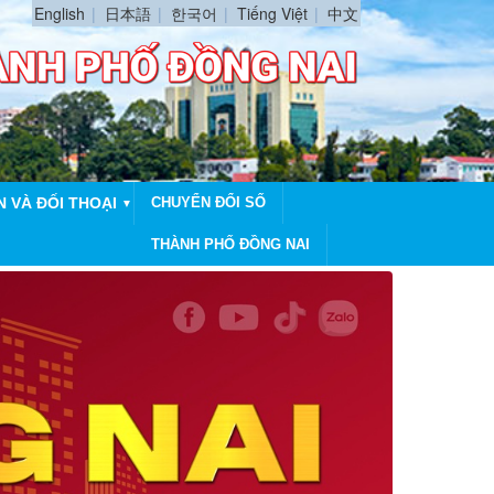
English
日本語
한국어
Tiếng Việt
中文
N VÀ ĐỐI THOẠI
CHUYỂN ĐỔI SỐ
▼
THÀNH PHỐ ĐỒNG NAI