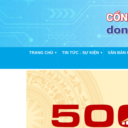
TRANG CHỦ
TIN TỨC - SỰ KIỆN
VĂN BẢN 
▼
▼