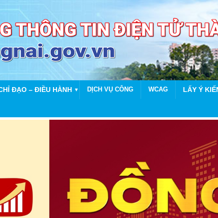
CHỈ ĐẠO – ĐIỀU HÀNH
DỊCH VỤ CÔNG
WCAG
LẤY Ý KIẾ
▼