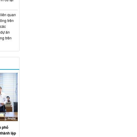
 liên quan
hông trên
 các
 dự án
ng trên
h phố
thành lập