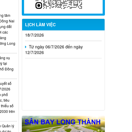
Từ ngày 20/7/2026 đến ngày
26/7/2026
ung tâm
Từ ngày 13/7/2026 đến ngày
 Đồng Nai
LỊCH LÀM VIỆC
18/7/2026
ụng đất
i các
hàng
Từ ngày 06/7/2026 đến ngày
ường Long
12/7/2026
ảng vụ
ý tại
phố Đồng
quyết số
7/2026
h phố
, tiêu
 thiểu số
 2030 trên
n Quản lý
n dự án