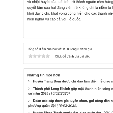
và nhiệt huyết của tuổi trẻ, trở thành nguồn cảm hứn
quyết tâm của hai đảng viên trẻ không chỉ là niềm tự
khơi dậy ý chí, khát vọng cống hiến cho các thanh n
hiện nghĩa vụ cao cả với Tổ quốc.
Tổng số điểm của bài viết là: 0 trong 0 đánh giá
Click để đánh giá bài viết
Những tin mới hơn
Huyện Trảng Bom được chỉ đạo làm điểm lễ giao 
Thành phố Long Khánh gặp mặt thanh niên công n
(10/02/2025)
sự năm 2025
Đoàn các cấp tham gia tuyển chọn, gọi công dân n
(10/02/2025)
phương quân đội
(
Huyện Nhơn Trạch quyết tâm giao quân đạt 100%