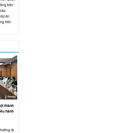
hông trên
 các
 dự án
ng trên
ội thành
iều hành
thường lệ