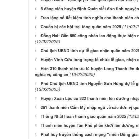
5 đảng viên huyện Định Quán viết đơn tình nguyệ
Trao tặng sổ tiết kiệm tình nghĩa cho thanh niên 
(11/02/
Chuẩn bị các hội trại tòng quân năm 2025
Đồng Nai: Gần 650 công nhân lao động thực hiện 
(12/02/2025)
Chủ tịch UBND tỉnh dự lễ giao nhận quân năm 202
Huyện Vĩnh Cửu long trọng tổ chức lễ giao, nhận
Hơn 310 thanh niên ưu tú huyện Long Thành lên đ
(13/02/2025)
nghĩa vụ công an
Phó Chủ tịch UBND tỉnh Nguyễn Sơn Hùng dự lễ g
(13/02/2025)
Huyện Xuân Lộc có 322 thanh niên lên đường nhậ
261 thanh niên Cẩm Mỹ nhập ngũ về các đơn vị qu
(13/0
Thống Nhất hoàn thành giao quân năm 2025
Thanh niên huyện Tân Phú phấn khởi lên đường 
Phát huy truyền thống cách mạng “miền Đông gia