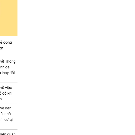
về công
ch
: về Thông
ính để
 thay đổi
 về việc
ổ đỏ khi
án
 về đền
hồi nhà
nh cư tại
 liên quan