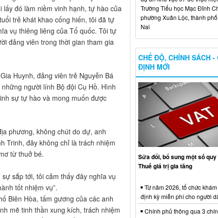
ôi lấy đó làm niềm vinh hạnh, tự hào của
Trường Tiểu học Mạc Đĩnh Chi
phường Xuân Lộc, thành ph
uổi trẻ khát khao cống hiến, tôi đã tự
Nai
a vụ thiêng liêng của Tổ quốc. Tôi tự
ười đảng viên trong thời gian tham gia
CHẾ ĐỘ, CHÍNH SÁCH -
ĐỊNH MỚI
 Gia Huynh, đảng viên trẻ Nguyễn Bá
i những người lính Bộ đội Cụ Hồ. Hình
Trinh sự tự hào và mong muốn được
địa phương, không chút do dự, anh
nh Trinh, đây không chỉ là trách nhiệm
mơ từ thuở bé.
Sửa đổi, bổ sung một số quy 
Thuế giá trị gia tăng
sự sắp tới, tôi cảm thấy đây nghĩa vụ
hành tốt nhiệm vụ”.
Từ năm 2026, tổ chức khám
định kỳ miễn phí cho người d
hố Biên Hòa, tấm gương của các anh
h mẽ tinh thần xung kích, trách nhiệm
Chính phủ thông qua 3 chí