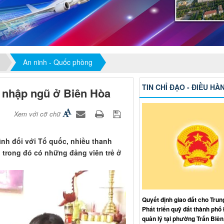
An ninh - Quốc phòng
TIN CHỈ ĐẠO - ĐIỀU HÀ
n nhập ngũ ở Biên Hòa
Xem với cỡ chữ
ình đối với Tổ quốc, nhiều thanh
 trong đó có những đảng viên trẻ ở
Quyết định giao đất cho Trun
Phát triển quỹ đất thành phố
quản lý tại phường Trấn Biên