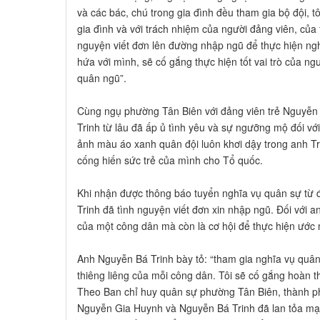
và các bác, chú trong gia đình đều tham gia bộ đội, t
gia đình và với trách nhiệm của người đảng viên, của t
nguyện viết đơn lên đường nhập ngũ để thực hiện nghĩ
hứa với mình, sẽ cố gắng thực hiện tốt vai trò của ng
quân ngũ”.
Cùng ngụ phường Tân Biên với đảng viên trẻ Nguyễn
Trinh từ lâu đã ấp ủ tình yêu và sự ngưỡng mộ đối vớ
ảnh màu áo xanh quân đội luôn khơi dậy trong anh 
cống hiến sức trẻ của mình cho Tổ quốc.
Khi nhận được thông báo tuyển nghĩa vụ quân sự từ 
Trinh đã tình nguyện viết đơn xin nhập ngũ. Đối với a
của một công dân mà còn là cơ hội để thực hiện ước 
Anh Nguyễn Bá Trinh bày tỏ: “tham gia nghĩa vụ quân 
thiêng liêng của mỗi công dân. Tôi sẽ cố gắng hoàn t
Theo Ban chỉ huy quân sự phường Tân Biên, thành p
Nguyễn Gia Huynh và Nguyễn Bá Trinh đã lan tỏa mạn