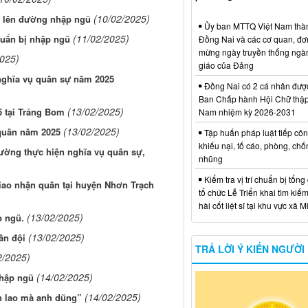
(10/02/2025)
n lên đường nhập ngũ
Ủy ban MTTQ Việt Nam thà
(11/02/2025)
chuẩn bị nhập ngũ
Đồng Nai và các cơ quan, đơ
mừng ngày truyền thống ngà
2025)
giáo của Đảng
nghĩa vụ quân sự năm 2025
Đồng Nai có 2 cá nhân đượ
Ban Chấp hành Hội Chữ thập
(13/02/2025)
5 tại Trảng Bom
Nam nhiệm kỳ 2026-2031
(13/02/2025)
 quân năm 2025
Tập huấn pháp luật tiếp côn
khiếu nại, tố cáo, phòng, ch
ường thực hiện nghĩa vụ quân sự,
nhũng
Kiểm tra vị trí chuẩn bị tổng
iao nhận quân tại huyện Nhơn Trạch
tổ chức Lễ Triển khai tìm kiếm
hài cốt liệt sĩ tại khu vực xã 
(13/02/2025)
p ngũ.
(13/02/2025)
ân đội
TRẢ LỜI Ý KIẾN NGƯỜI
2/2025)
(14/02/2025)
nhập ngũ
(14/02/2025)
n lao mà anh dũng”