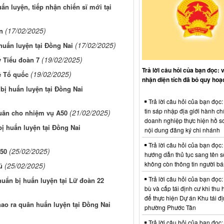
ấn luyện, tiếp nhận chiến sĩ mới tại
(17/02/2025)
n
(17/02/2025)
huấn luyện tại Đồng Nai
(19/02/2025)
y Tiểu đoàn 7
Trả lời câu hỏi của bạn đọc: 
(19/02/2025)
ệ Tổ quốc
nhận diện tích đã bỏ quy hoạ
bị huấn luyện tại Đồng Nai
Trả lời câu hỏi của bạn đọc
tin sáp nhập địa giới hành ch
(21/02/2025)
quân cho nhiệm vụ A50
doanh nghiệp thực hiện hồ sơ
ị huấn luyện tại Đồng Nai
nội dung đăng ký chi nhánh
Trả lời câu hỏi của bạn đọc:
(25/02/2025)
A50
hướng dẫn thủ tục sang tên s
không còn thông tin người b
(25/02/2025)
ũ
Trả lời câu hỏi của bạn đọc:
uẩn bị huấn luyện tại Lữ đoàn 22
bù và cấp tái định cư khi thu 
để thực hiện Dự án Khu tái đị
hao ra quân huấn luyện tại Đồng Nai
phường Phước Tân
Trả lời câu hỏi của bạn đọc: