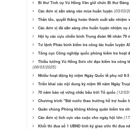
Bí thư Tỉnh ủy Vũ Hồng Văn giữ chức Bí thư Đảng 
(03/03/2
Các đơn vị sẵn sàng vào mùa huấn luyện
Thần tốc, quyết thắng hoàn thành xuất sắc nhiệm 
Các đơn vị đã sẵn sàng cho huấn luyện nhiệm vụ 
Hội tụ các cựu chiến binh Trung đoàn 96 nhân 79 
Tư lệnh Pháo binh kiểm tra công tác huấn luyện A5
Tổng cục Công nghiệp quốc phòng kiểm tra hoạt đ
Thiếu tướng Vũ Hồng Sơn chỉ đạo kiểm tra công tá
(06/03/2025)
Nhiều hoạt động kỷ niệm Ngày Quốc tế phụ nữ 8-3
Triển khai các nội dung kỷ niệm 90 năm Ngày Truy
(12/03
70 năm bảo vệ vững chắc bầu trời Tổ quốc
Chương trình "Bát nước thao trường hỗ trợ huấn l
Quân chủng Phòng không không quân kiểm tra nhi
(17
Các đơn vị tích cực vào cuộc cho ngày hội lớn
Khối thi đua số 1 UBND tỉnh ký giao ước thi đua n