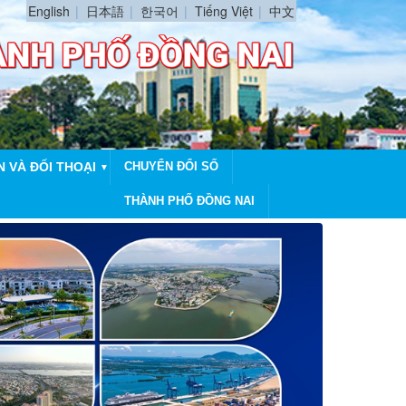
English
日本語
한국어
Tiếng Việt
中文
N VÀ ĐỐI THOẠI
CHUYỂN ĐỔI SỐ
▼
THÀNH PHỐ ĐỒNG NAI