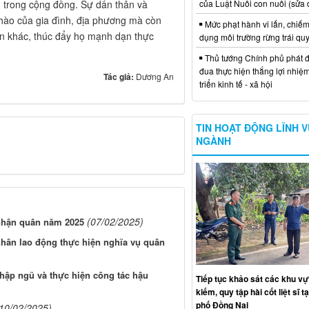
của Luật Nuôi con nuôi (sửa 
g trong cộng đồng. Sự dấn thân và
 hào của gia đình, địa phương mà còn
Mức phạt hành vi lấn, chiếm
iên khác, thúc đẩy họ mạnh dạn thực
dụng môi trường rừng trái qu
Thủ tướng Chính phủ phát đ
đua thực hiện thắng lợi nhiệ
Tác giả:
Dương An
triển kinh tế - xã hội
TIN HOẠT ĐỘNG LĨNH 
NGÀNH
(07/02/2025)
nhận quân năm 2025
hân lao động thực hiện nghĩa vụ quân
hập ngũ và thực hiện công tác hậu
Tiếp tục khảo sát các khu vự
kiếm, quy tập hài cốt liệt sĩ t
phố Đồng Nai
10/02/2025)