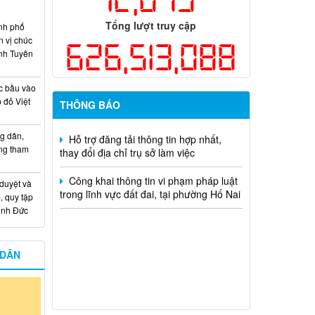
hiện năm 2026 (đợt 1) lần 3
Tổng lượt truy cập
nh phố
Kế hoạch Thông tin, tuyên truyền triển
n vị chúc
626,513,088
khai Kế hoạch Khám sức khỏe định kỳ
nh Tuyên
hoặc khám sàng lọc miễn phí ít nhất mỗi
năm một lần cho người dân trên địa bàn
thành phố Đồng Nai
c bầu vào
 đỏ Việt
THÔNG BÁO
Hỗ trợ đăng tải thông tin hợp nhất,
thay đổi địa chỉ trụ sở làm việc
g dân,
ống tham
Công khai thông tin vi phạm pháp luật
trong lĩnh vực đất đai, tại phường Hố Nai
 duyệt và
, quy tập
Minh Đức
 DÂN