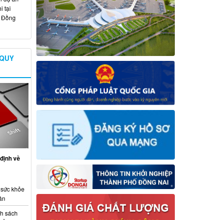
 tại
ố Đồng
 QUY
định về
 sức khỏe
ân
nh sách