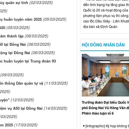
(02/03/2025)
ủy quân sự tỉnh
đến tình trạng hạ tầng giao t
Quốc lộ 20 và hoạt động của
025)
phương tiện phục vụ thi công
(05/03/2025)
vụ huấn luyện năm 2025
cao tốc Dầu Giây - Liên Khươ
địa bàn xã Định Quán
(05/03/2025)
A50
(06/03/2025)
năm thành lập
(06/03/2025)
0 tại Đồng Nai
HỘI ĐỒNG NHÂN DÂN
(06/03/2025)
ộng tại Đồng Nai
c huấn luyện tại Trung đoàn 93
(09/03/2025)
(11/03/2025)
ền thống Dân quân tự vệ
/2025)
(12/03/2025)
uyện"
Trưởng đoàn Đại biểu Quốc h
phố Đồng Nai Vũ Hồng Văn đ
(14/03/2025)
ệm vụ A50 tại Đồng Nai
Phiên thảo luận tổ 6
/03/2025)
(17/03/2025)
ăm 2025
[Infographic] Kỳ họp không 