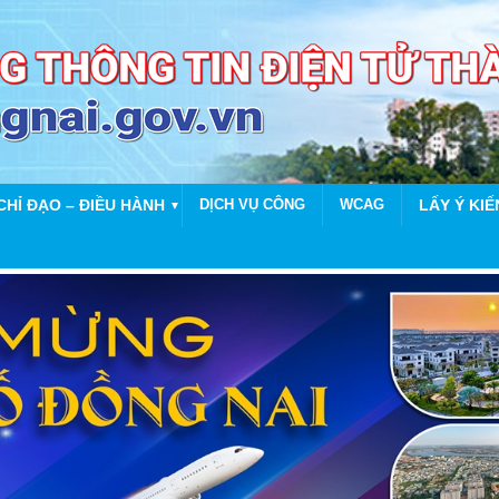
CHỈ ĐẠO – ĐIỀU HÀNH
DỊCH VỤ CÔNG
WCAG
LẤY Ý KIẾ
▼