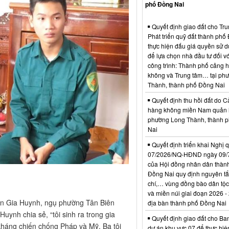
phố Đồng Nai
Quyết định giao đất cho Tr
Phát triển quỹ đất thành phố
thực hiện đấu giá quyền sử d
để lựa chọn nhà đầu tư đối vớ
công trình: Thành phố cảng 
không và Trung tâm… tại ph
Thành, thành phố Đồng Nai
Quyết định thu hồi đất do C
hàng không miền Nam quản l
phường Long Thành, thành 
Nai
Quyết định triển khai Nghị 
07/2026/NQ-HĐND ngày 09/
của Hội đồng nhân dân thàn
Đồng Nai quy định nguyên tắc
chí,… vùng đồng bào dân tộc
và miền núi giai đoạn 2026 -
yễn Gia Huynh, ngụ phường Tân Biên
địa bàn thành phố Đồng Nai
uynh chia sẻ, “tôi sinh ra trong gia
Quyết định giao đất cho Ba
kháng chiến chống Pháp và Mỹ. Ba tôi
dự án khu vực 07 để thực hiệ