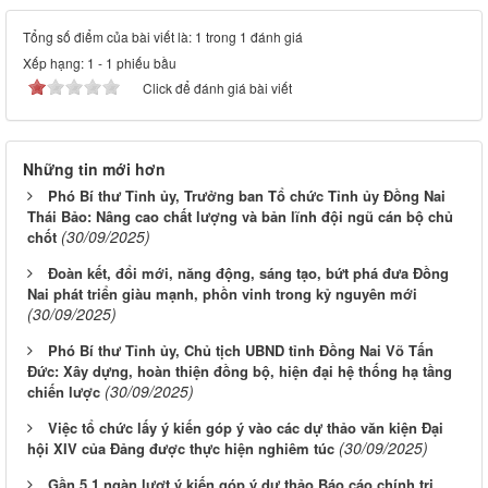
Tổng số điểm của bài viết là: 1 trong 1 đánh giá
Xếp hạng:
1
-
1
phiếu bầu
Click để đánh giá bài viết
Những tin mới hơn
Phó Bí thư Tỉnh ủy, Trưởng ban Tổ chức Tỉnh ủy Đồng Nai
Thái Bảo: Nâng cao chất lượng và bản lĩnh đội ngũ cán bộ chủ
(30/09/2025)
chốt
Đoàn kết, đổi mới, năng động, sáng tạo, bứt phá đưa Đồng
Nai phát triển giàu mạnh, phồn vinh trong kỷ nguyên mới
(30/09/2025)
Phó Bí thư Tỉnh ủy, Chủ tịch UBND tỉnh Đồng Nai Võ Tấn
Đức: Xây dựng, hoàn thiện đồng bộ, hiện đại hệ thống hạ tầng
(30/09/2025)
chiến lược
Việc tổ chức lấy ý kiến góp ý vào các dự thảo văn kiện Đại
(30/09/2025)
hội XIV của Đảng được thực hiện nghiêm túc
Gần 5,1 ngàn lượt ý kiến góp ý dự thảo Báo cáo chính trị