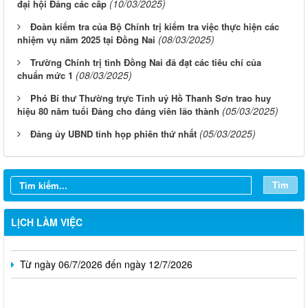
(10/03/2025)
đại hội Đảng các cấp
Đoàn kiểm tra của Bộ Chính trị kiểm tra việc thực hiện các
(08/03/2025)
nhiệm vụ năm 2025 tại Đồng Nai
Trường Chính trị tỉnh Đồng Nai đã đạt các tiêu chí của
(08/03/2025)
chuẩn mức 1
Phó Bí thư Thường trực Tỉnh uỷ Hồ Thanh Sơn trao huy
(05/03/2025)
hiệu 80 năm tuổi Đảng cho đảng viên lão thành
(05/03/2025)
Đảng ủy UBND tỉnh họp phiên thứ nhất
Từ ngày 03/8/2026 đến ngày 09/8/2026
Từ ngày 27/7/2026 đến ngày 02/8/2026
Tìm
Từ ngày 20/7/2026 đến ngày 26/7/2026
LỊCH LÀM VIỆC
Từ ngày 13/7/2026 đến ngày 18/7/2026
Từ ngày 06/7/2026 đến ngày 12/7/2026