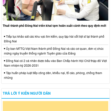
Thuế thành phố Đồng Nai triển khai tạm hoãn xuất cảnh theo quy định mới
Tiếp tục khảo sát các khu vực tìm kiếm, quy tập hài cốt liệt sĩ tại thành phố
Đồng Nai
Ủy ban MTTQ Việt Nam thành phố Đồng Nai và các cơ quan, đơn vị chúc
mừng ngày truyền thống ngành Tuyên giáo của Đảng
Đồng Nai có 2 cá nhân được bầu vào Ban Chấp hành Hội Chữ thập đỏ Việt
Nam nhiệm kỳ 2026-2031
Tập huấn pháp luật tiếp công dân, khiếu nại, tố cáo, phòng, chống tham
nhũng
TRẢ LỜI Ý KIẾN NGƯỜI DÂN