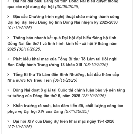
Đại hội đại biểu Đảng bộ tỉnh Đồng Nai biểu quyết thông
(30/09/2025)
qua các nội dung đại hội
Đặc sắc Chương trình nghệ thuật chào mừng thành công
Đại hội đại biểu Đảng bộ tỉnh Đồng Nai nhiệm kỳ 2025-2030
(01/10/2025)
Thông báo nhanh kết quả Đại hội đại biểu Đảng bộ tỉnh
Đồng Nai lần thứ I và tình hình kinh tế - xã hội 9 tháng năm
(02/10/2025)
2025
Phát biểu khai mạc của Tổng Bí thư Tô Lâm tại Hội nghị
(06/10/2025)
Ban Chấp hành Trung ương 13 khóa XIII
Tổng Bí thư Tô Lâm đến Bình Nhưỡng, bắt đầu thăm cấp
(09/10/2025)
Nhà nước tới Triều Tiên
Đồng Nai đoạt 8 giải tại Cuộc thi chính luận bảo vệ nền tảng
(23/10/2025)
tư tưởng của Đảng lần thứ 5, năm 2025
Khẩn trương rà soát, bảo đảm tiến độ, chất lượng công tác
(27/10/2025)
phục vụ Đại hội XIV của Đảng
Đại hội XIV của Đảng dự kiến khai mạc ngày 19-1-2026
(27/10/2025)