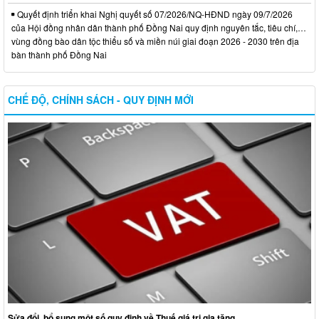
Quyết định triển khai Nghị quyết số 07/2026/NQ-HĐND ngày 09/7/2026
của Hội đồng nhân dân thành phố Đồng Nai quy định nguyên tắc, tiêu chí,…
vùng đồng bào dân tộc thiểu số và miền núi giai đoạn 2026 - 2030 trên địa
bàn thành phố Đồng Nai
CHẾ ĐỘ, CHÍNH SÁCH - QUY ĐỊNH MỚI
Sửa đổi, bổ sung một số quy định về Thuế giá trị gia tăng