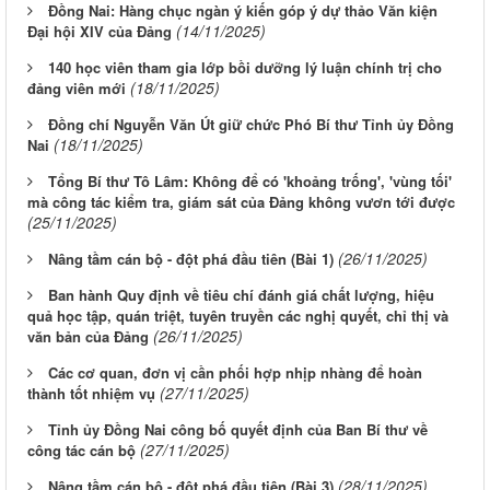
Đồng Nai: Hàng chục ngàn ý kiến góp ý dự thảo Văn kiện
(14/11/2025)
Đại hội XIV của Đảng
140 học viên tham gia lớp bồi dưỡng lý luận chính trị cho
(18/11/2025)
đảng viên mới
Đồng chí Nguyễn Văn Út giữ chức Phó Bí thư Tỉnh ủy Đồng
(18/11/2025)
Nai
Tổng Bí thư Tô Lâm: Không để có 'khoảng trống', 'vùng tối'
mà công tác kiểm tra, giám sát của Đảng không vươn tới được
(25/11/2025)
(26/11/2025)
Nâng tầm cán bộ - đột phá đầu tiên (Bài 1)
Ban hành Quy định về tiêu chí đánh giá chất lượng, hiệu
quả học tập, quán triệt, tuyên truyền các nghị quyết, chỉ thị và
(26/11/2025)
văn bản của Đảng
Các cơ quan, đơn vị cần phối hợp nhịp nhàng để hoàn
(27/11/2025)
thành tốt nhiệm vụ
Tỉnh ủy Đồng Nai công bố quyết định của Ban Bí thư về
(27/11/2025)
công tác cán bộ
(28/11/2025)
Nâng tầm cán bộ - đột phá đầu tiên (Bài 3)