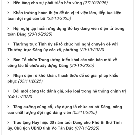
(27/10/2025)
Nền tảng cho sự phát triển bền vững
Khẩn trương hoàn thiện đề án vị trí việc làm, tiếp tục kiện
(28/10/2025)
toàn đội ngũ cán bộ
Hội nghị tập huấn ứng dụng Sổ tay đảng viên điện tử trong
(29/10/2025)
toàn Đảng
Thường trực Tỉnh ủy sẽ tổ chức hội nghị chuyên đề với
(29/10/2025)
Thường trực Đảng ủy các xã, phường
Ban Tổ chức Trung ương triển khai các văn bản mới về
(30/10/2025)
công tác tổ chức xây dựng Đảng
Nhận diện rõ khó khăn, thách thức để có giải pháp khắc
(03/11/2025)
phục
Đổi mới công tác đánh giá, xếp loại trong hệ thống chính trị
(04/11/2025)
Tăng cường củng cố, xây dựng tổ chức cơ sở Đảng, nâng
(05/11/2025)
cao chất lượng đội ngũ đảng viên
Trao tặng Huy hiệu 30 năm tuổi Đảng cho Phó Bí thư Tỉnh
(07/11/2025)
ủy, Chủ tịch UBND tỉnh Võ Tấn Đức