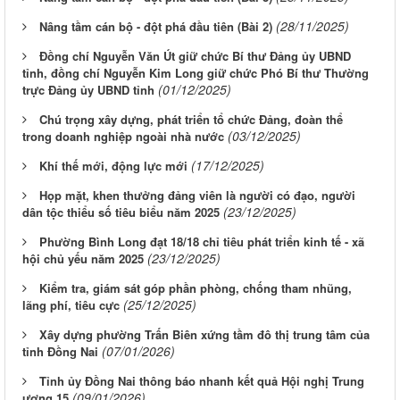
(28/11/2025)
Nâng tầm cán bộ - đột phá đầu tiên (Bài 2)
Đồng chí Nguyễn Văn Út giữ chức Bí thư Đảng ủy UBND
tỉnh, đồng chí Nguyễn Kim Long giữ chức Phó Bí thư Thường
(01/12/2025)
trực Đảng ủy UBND tỉnh
Chú trọng xây dựng, phát triển tổ chức Đảng, đoàn thể
(03/12/2025)
trong doanh nghiệp ngoài nhà nước
(17/12/2025)
Khí thế mới, động lực mới
Họp mặt, khen thưởng đảng viên là người có đạo, người
(23/12/2025)
dân tộc thiểu số tiêu biểu năm 2025
Phường Bình Long đạt 18/18 chỉ tiêu phát triển kinh tế - xã
(23/12/2025)
hội chủ yếu năm 2025
Kiểm tra, giám sát góp phần phòng, chống tham nhũng,
(25/12/2025)
lãng phí, tiêu cực
Xây dựng phường Trấn Biên xứng tầm đô thị trung tâm của
(07/01/2026)
tỉnh Đồng Nai
Tỉnh ủy Đồng Nai thông báo nhanh kết quả Hội nghị Trung
(09/01/2026)
ương 15