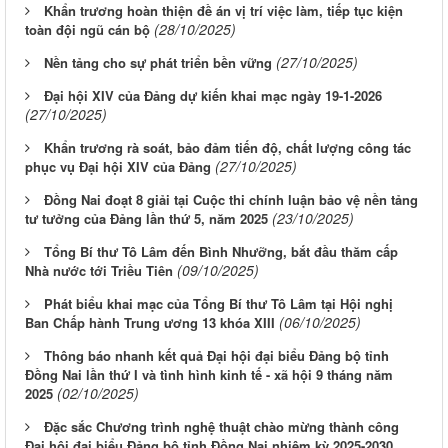
Khẩn trương hoàn thiện đề án vị trí việc làm, tiếp tục kiện
(28/10/2025)
toàn đội ngũ cán bộ
(27/10/2025)
Nền tảng cho sự phát triển bền vững
Đại hội XIV của Đảng dự kiến khai mạc ngày 19-1-2026
(27/10/2025)
Khẩn trương rà soát, bảo đảm tiến độ, chất lượng công tác
(27/10/2025)
phục vụ Đại hội XIV của Đảng
Đồng Nai đoạt 8 giải tại Cuộc thi chính luận bảo vệ nền tảng
(23/10/2025)
tư tưởng của Đảng lần thứ 5, năm 2025
Tổng Bí thư Tô Lâm đến Bình Nhưỡng, bắt đầu thăm cấp
(09/10/2025)
Nhà nước tới Triều Tiên
Phát biểu khai mạc của Tổng Bí thư Tô Lâm tại Hội nghị
(06/10/2025)
Ban Chấp hành Trung ương 13 khóa XIII
Thông báo nhanh kết quả Đại hội đại biểu Đảng bộ tỉnh
Đồng Nai lần thứ I và tình hình kinh tế - xã hội 9 tháng năm
(02/10/2025)
2025
Đặc sắc Chương trình nghệ thuật chào mừng thành công
Đại hội đại biểu Đảng bộ tỉnh Đồng Nai nhiệm kỳ 2025-2030