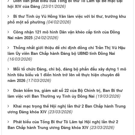
Diễn văn phát biểu của Tổng Bí thư Tô Lâm tại Bế mạc Đại
(23/01/2026)
hội XIV của Đảng
Bí thư Tỉnh ủy Vũ Hồng Văn làm việc với bí thư, trưởng khu
(04/02/2026)
phố một số phường
Công nhận 121 mô hình Dân vận khéo cấp tỉnh của Đồng
(24/02/2026)
Nai năm 2025
Thống nhất giới thiệu để chỉ định đồng chí Trần Thị Vũ Hậu
làm Ủy viên Ban Chấp hành Đảng bộ UBND tỉnh Đồng Nai
(16/03/2026)
Mỗi tổ chức Đảng, chi bộ, đảng bộ phấn đấu xây dựng 1 mô
hình tiêu biểu và 1 điển hình trở lên về thực hiện chuyên đề
(17/03/2026)
năm 2026
Đoàn kiểm tra, giám sát số 22 của Bộ Chính trị, Ban Bí thư
(19/03/2026)
làm việc với Ban Thường vụ Tỉnh ủy Đồng Nai
Khai mạc trọng thể Hội nghị lần thứ 2 Ban Chấp hành Trung
(23/03/2026)
ương Đảng khóa XIV
Phát biểu của Tổng Bí thư Tô Lâm tại Hội nghị lần thứ 2
(23/03/2026)
Ban Chấp hành Trung ương Đảng khóa XIV