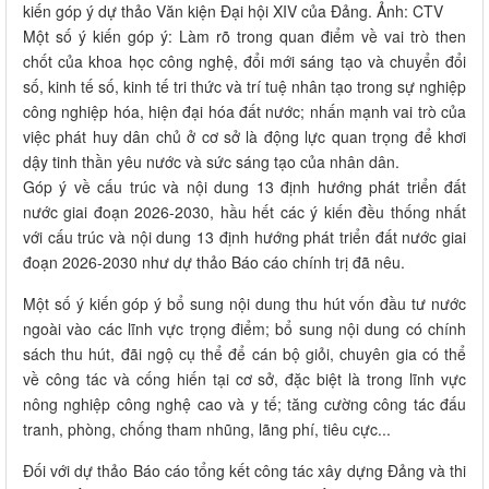
kiến góp ý dự thảo Văn kiện Đại hội XIV của Đảng. Ảnh: CTV
Một số ý kiến góp ý: Làm rõ trong quan điểm về vai trò then
chốt của khoa học công nghệ, đổi mới sáng tạo và chuyển đổi
số, kinh tế số, kinh tế tri thức và trí tuệ nhân tạo trong sự nghiệp
công nghiệp hóa, hiện đại hóa đất nước; nhấn mạnh vai trò của
việc phát huy dân chủ ở cơ sở là động lực quan trọng để khơi
dậy tinh thần yêu nước và sức sáng tạo của nhân dân.
Góp ý về cấu trúc và nội dung 13 định hướng phát triển đất
nước giai đoạn 2026-2030, hầu hết các ý kiến đều thống nhất
với cấu trúc và nội dung 13 định hướng phát triển đất nước giai
đoạn 2026-2030 như dự thảo Báo cáo chính trị đã nêu.
Một số ý kiến góp ý bổ sung nội dung thu hút vốn đầu tư nước
ngoài vào các lĩnh vực trọng điểm; bổ sung nội dung có chính
sách thu hút, đãi ngộ cụ thể để cán bộ giỏi, chuyên gia có thể
về công tác và cống hiến tại cơ sở, đặc biệt là trong lĩnh vực
nông nghiệp công nghệ cao và y tế; tăng cường công tác đấu
tranh, phòng, chống tham nhũng, lãng phí, tiêu cực...
Đối với dự thảo Báo cáo tổng kết công tác xây dựng Đảng và thi