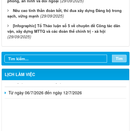
(29/09/2025)
phòng, an ninh và đối ngoại
Nêu cao tinh thần đoàn kết, thi đua xây dựng Đảng bộ trong
(29/09/2025)
sạch, vững mạnh
[Infographic] Tổ Thảo luận số 5 về chuyên đề Công tác dân
vận, xây dựng MTTQ và các đoàn thể chính trị - xã hội
(29/09/2025)
Từ ngày 03/8/2026 đến ngày 09/8/2026
Từ ngày 27/7/2026 đến ngày 02/8/2026
Tìm
Từ ngày 20/7/2026 đến ngày 26/7/2026
LỊCH LÀM VIỆC
Từ ngày 13/7/2026 đến ngày 18/7/2026
Từ ngày 06/7/2026 đến ngày 12/7/2026