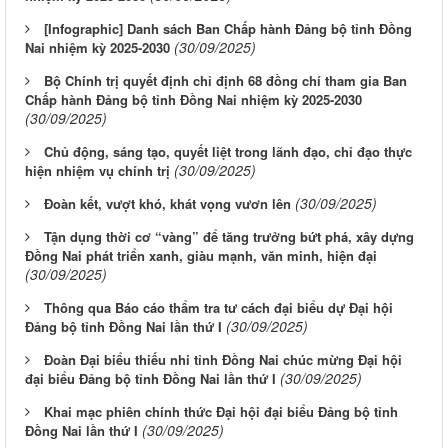
[Infographic] Danh sách Ban Chấp hành Đảng bộ tỉnh Đồng
(30/09/2025)
Nai nhiệm kỳ 2025-2030
Bộ Chính trị quyết định chỉ định 68 đồng chí tham gia Ban
Chấp hành Đảng bộ tỉnh Đồng Nai nhiệm kỳ 2025-2030
(30/09/2025)
Chủ động, sáng tạo, quyết liệt trong lãnh đạo, chỉ đạo thực
(30/09/2025)
hiện nhiệm vụ chính trị
(30/09/2025)
Đoàn kết, vượt khó, khát vọng vươn lên
Tận dụng thời cơ “vàng” để tăng trưởng bứt phá, xây dựng
Đồng Nai phát triển xanh, giàu mạnh, văn minh, hiện đại
(30/09/2025)
Thông qua Báo cáo thẩm tra tư cách đại biểu dự Đại hội
(30/09/2025)
Đảng bộ tỉnh Đồng Nai lần thứ I
Đoàn Đại biểu thiếu nhi tỉnh Đồng Nai chúc mừng Đại hội
(30/09/2025)
đại biểu Đảng bộ tỉnh Đồng Nai lần thứ I
Khai mạc phiên chính thức Đại hội đại biểu Đảng bộ tỉnh
(30/09/2025)
Đồng Nai lần thứ I