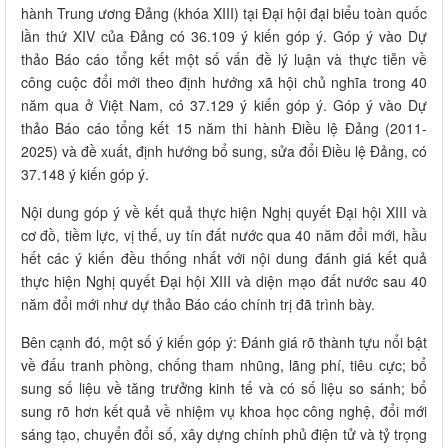
hành Trung ương Đảng (khóa XIII) tại Đại hội đại biểu toàn quốc
lần thứ XIV của Đảng có 36.109 ý kiến góp ý. Góp ý vào Dự
thảo Báo cáo tổng kết một số vấn đề lý luận và thực tiễn về
công cuộc đổi mới theo định hướng xã hội chủ nghĩa trong 40
năm qua ở Việt Nam, có 37.129 ý kiến góp ý. Góp ý vào Dự
thảo Báo cáo tổng kết 15 năm thi hành Điều lệ Đảng (2011-
2025) và đề xuất, định hướng bổ sung, sửa đổi Điều lệ Đảng, có
37.148 ý kiến góp ý.
Nội dung góp ý về kết quả thực hiện Nghị quyết Đại hội XIII và
cơ đồ, tiềm lực, vị thế, uy tín đất nước qua 40 năm đổi mới, hầu
hết các ý kiến đều thống nhất với nội dung đánh giá kết quả
thực hiện Nghị quyết Đại hội XIII và diện mạo đất nước sau 40
năm đổi mới như dự thảo Báo cáo chính trị đã trình bày.
Bên cạnh đó, một số ý kiến góp ý: Đánh giá rõ thành tựu nổi bật
về đấu tranh phòng, chống tham nhũng, lãng phí, tiêu cực; bổ
sung số liệu về tăng trưởng kinh tế và có số liệu so sánh; bổ
sung rõ hơn kết quả về nhiệm vụ khoa học công nghệ, đổi mới
sáng tạo, chuyển đổi số, xây dựng chính phủ điện tử và tỷ trọng