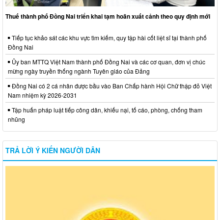
Thuế thành phố Đồng Nai triển khai tạm hoãn xuất cảnh theo quy định mới
Tiếp tục khảo sát các khu vực tìm kiếm, quy tập hài cốt liệt sĩ tại thành phố
Đồng Nai
Ủy ban MTTQ Việt Nam thành phố Đồng Nai và các cơ quan, đơn vị chúc
mừng ngày truyền thống ngành Tuyên giáo của Đảng
Đồng Nai có 2 cá nhân được bầu vào Ban Chấp hành Hội Chữ thập đỏ Việt
Nam nhiệm kỳ 2026-2031
Tập huấn pháp luật tiếp công dân, khiếu nại, tố cáo, phòng, chống tham
nhũng
TRẢ LỜI Ý KIẾN NGƯỜI DÂN