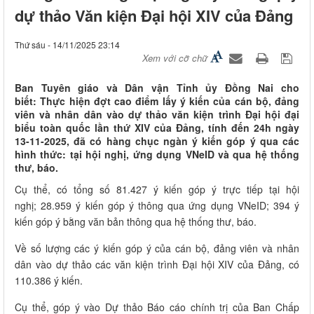
dự thảo Văn kiện Đại hội XIV của Đảng
Thứ sáu - 14/11/2025 23:14
Xem với cỡ chữ
Ban Tuyên giáo và Dân vận Tỉnh ủy Đồng Nai cho
biết: Thực hiện đợt cao điểm lấy ý kiến của cán bộ, đảng
viên và nhân dân vào dự thảo văn kiện trình Đại hội đại
biểu toàn quốc lần thứ XIV của Đảng, tính đến 24h ngày
13-11-2025, đã có hàng chục ngàn ý kiến góp ý qua các
hình thức: tại hội nghị, ứng dụng VNeID và qua hệ thống
thư, báo.
Cụ thể, có tổng số 81.427 ý kiến góp ý trực tiếp tại hội
nghị; 28.959 ý kiến góp ý thông qua ứng dụng VNeID; 394 ý
kiến góp ý bằng văn bản thông qua hệ thống thư, báo.
Về số lượng các ý kiến góp ý của cán bộ, đảng viên và nhân
dân vào dự thảo các văn kiện trình Đại hội XIV của Đảng, có
110.386 ý kiến.
Cụ thể, góp ý vào Dự thảo Báo cáo chính trị của Ban Chấp