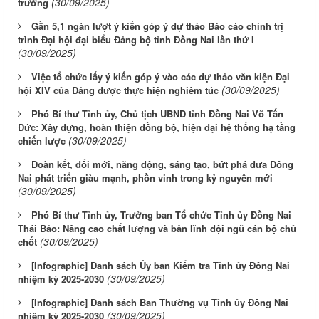
(30/09/2025)
trưởng
Gần 5,1 ngàn lượt ý kiến góp ý dự thảo Báo cáo chính trị
trình Đại hội đại biểu Đảng bộ tỉnh Đồng Nai lần thứ I
(30/09/2025)
Việc tổ chức lấy ý kiến góp ý vào các dự thảo văn kiện Đại
(30/09/2025)
hội XIV của Đảng được thực hiện nghiêm túc
Phó Bí thư Tỉnh ủy, Chủ tịch UBND tỉnh Đồng Nai Võ Tấn
Đức: Xây dựng, hoàn thiện đồng bộ, hiện đại hệ thống hạ tầng
(30/09/2025)
chiến lược
Đoàn kết, đổi mới, năng động, sáng tạo, bứt phá đưa Đồng
Nai phát triển giàu mạnh, phồn vinh trong kỷ nguyên mới
(30/09/2025)
Phó Bí thư Tỉnh ủy, Trưởng ban Tổ chức Tỉnh ủy Đồng Nai
Thái Bảo: Nâng cao chất lượng và bản lĩnh đội ngũ cán bộ chủ
(30/09/2025)
chốt
[Infographic] Danh sách Ủy ban Kiểm tra Tỉnh ủy Đồng Nai
(30/09/2025)
nhiệm kỳ 2025-2030
[Infographic] Danh sách Ban Thường vụ Tỉnh ủy Đồng Nai
(30/09/2025)
nhiệm kỳ 2025-2030