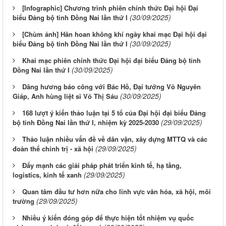
[Infographic] Chương trình phiên chính thức Đại hội Đại
(30/09/2025)
biểu Đảng bộ tỉnh Đồng Nai lần thứ I
[Chùm ảnh] Hân hoan không khí ngày khai mạc Đại hội đại
(30/09/2025)
biểu Đảng bộ tỉnh Đồng Nai lần thứ I
Khai mạc phiên chính thức Đại hội đại biểu Đảng bộ tỉnh
(30/09/2025)
Đồng Nai lần thứ I
Dâng hương báo công với Bác Hồ, Đại tướng Võ Nguyên
(30/09/2025)
Giáp, Anh hùng liệt sĩ Võ Thị Sáu
168 lượt ý kiến thảo luận tại 5 tổ của Đại hội đại biểu Đảng
(29/09/2025)
bộ tỉnh Đồng Nai lần thứ I, nhiệm kỳ 2025-2030
Thảo luận nhiều vấn đề về dân vận, xây dựng MTTQ và các
(29/09/2025)
đoàn thể chính trị - xã hội
Đẩy mạnh các giải pháp phát triển kinh tế, hạ tầng,
(29/09/2025)
logistics, kinh tế xanh
Quan tâm đầu tư hơn nữa cho lĩnh vực văn hóa, xã hội, môi
(29/09/2025)
trường
Nhiều ý kiến đóng góp để thực hiện tốt nhiệm vụ quốc