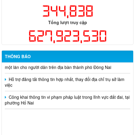
344,838
Thông báo về việc tuyển dụng viên chức năm 2026
Tổng lượt truy cập
Thông báo tuyển chọn tổ chức và cá nhân chủ trì thực hiện
627,923,530
nhiệm vụ khoa học và công nghệ cấp thành phố sử dụng ngân
sách nhà nước đặt hàng thực hiện năm 2026 (đợt 1) lần 3
Kế hoạch Thông tin, tuyên truyền triển khai Kế hoạch Khám
THÔNG BÁO
sức khỏe định kỳ hoặc khám sàng lọc miễn phí ít nhất mỗi năm
một lần cho người dân trên địa bàn thành phố Đồng Nai
Hỗ trợ đăng tải thông tin hợp nhất, thay đổi địa chỉ trụ sở làm
việc
Công khai thông tin vi phạm pháp luật trong lĩnh vực đất đai, tại
phường Hố Nai