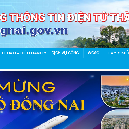
CHỈ ĐẠO – ĐIỀU HÀNH
DỊCH VỤ CÔNG
WCAG
LẤY Ý KIẾ
▼