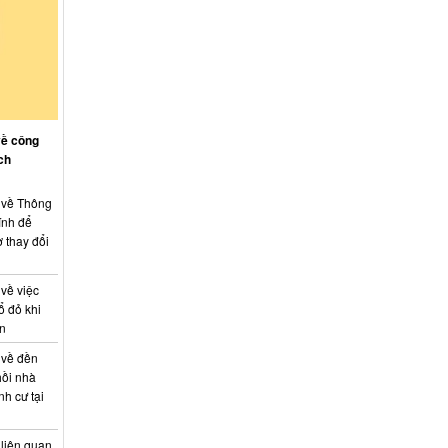
về công
ch
: về Thông
ính để
 thay đổi
 về việc
ổ đỏ khi
án
 về đền
hồi nhà
nh cư tại
 liên quan