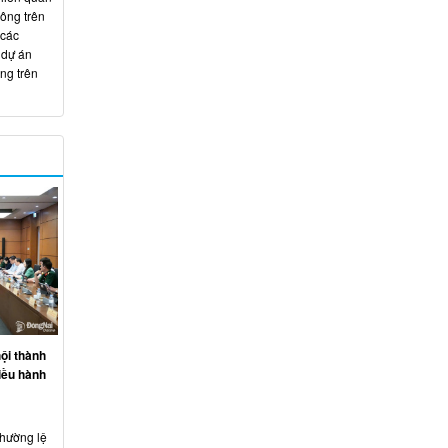
hông trên
 các
 dự án
ng trên
ội thành
iều hành
thường lệ