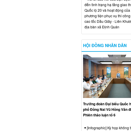
đến tình trạng hạ tầng giao t
Quốc lộ 20 và hoạt động của
phương tiện phục vụ thi công
cao tốc Dầu Giây - Liên Khươ
địa bàn xã Định Quán
HỘI ĐỒNG NHÂN DÂN
Trưởng đoàn Đại biểu Quốc h
phố Đồng Nai Vũ Hồng Văn đ
Phiên thảo luận tổ 6
[Infographic] Kỳ họp không 