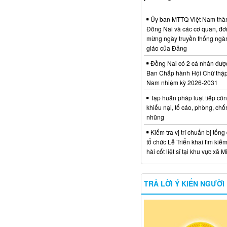
Ủy ban MTTQ Việt Nam thà
Đồng Nai và các cơ quan, đơ
mừng ngày truyền thống ngà
giáo của Đảng
Đồng Nai có 2 cá nhân đượ
Ban Chấp hành Hội Chữ thập
Nam nhiệm kỳ 2026-2031
Tập huấn pháp luật tiếp côn
khiếu nại, tố cáo, phòng, ch
nhũng
Kiểm tra vị trí chuẩn bị tổng
tổ chức Lễ Triển khai tìm kiếm
hài cốt liệt sĩ tại khu vực xã 
TRẢ LỜI Ý KIẾN NGƯỜI