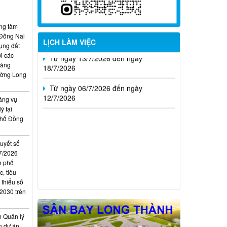
Từ ngày 20/7/2026 đến ngày
26/7/2026
ung tâm
 Đồng Nai
LỊCH LÀM VIỆC
Từ ngày 13/7/2026 đến ngày
ụng đất
18/7/2026
i các
hàng
ường Long
Từ ngày 06/7/2026 đến ngày
12/7/2026
ảng vụ
ý tại
phố Đồng
quyết số
7/2026
h phố
, tiêu
 thiểu số
 2030 trên
n Quản lý
n dự án