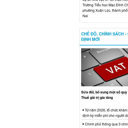
Trường Tiểu học Mạc Đĩnh Chi
phường Xuân Lộc, thành ph
Nai
CHẾ ĐỘ, CHÍNH SÁCH -
ĐỊNH MỚI
Sửa đổi, bổ sung một số quy 
Thuế giá trị gia tăng
Từ năm 2026, tổ chức khám
định kỳ miễn phí cho người d
Chính phủ thông qua 3 chí