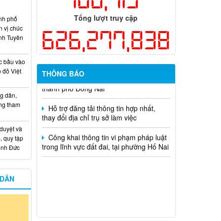
dụng ngân sách nhà nước đặt hàng thực
hiện năm 2026 (đợt 1) lần 3
Tổng lượt truy cập
nh phố
n vị chúc
626,277,838
Kế hoạch Thông tin, tuyên truyền triển
nh Tuyên
khai Kế hoạch Khám sức khỏe định kỳ
hoặc khám sàng lọc miễn phí ít nhất mỗi
c bầu vào
năm một lần cho người dân trên địa bàn
 đỏ Việt
thành phố Đồng Nai
THÔNG BÁO
Hỗ trợ đăng tải thông tin hợp nhất,
g dân,
thay đổi địa chỉ trụ sở làm việc
ống tham
Công khai thông tin vi phạm pháp luật
 duyệt và
trong lĩnh vực đất đai, tại phường Hố Nai
, quy tập
Minh Đức
 DÂN