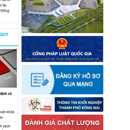
 tại
ố Đồng
 QUY
định về
 sức khỏe
ân
nh sách