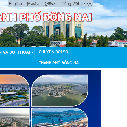
English
日本語
한국어
Tiếng Việt
中文
N VÀ ĐỐI THOẠI
CHUYỂN ĐỔI SỐ
▼
THÀNH PHỐ ĐỒNG NAI