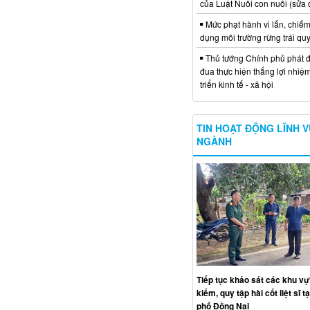
của Luật Nuôi con nuôi (sửa 
Mức phạt hành vi lấn, chiếm
dụng môi trường rừng trái qu
Thủ tướng Chính phủ phát đ
đua thực hiện thắng lợi nhiệ
triển kinh tế - xã hội
TIN HOẠT ĐỘNG LĨNH 
NGÀNH
Tiếp tục khảo sát các khu vự
kiếm, quy tập hài cốt liệt sĩ t
phố Đồng Nai