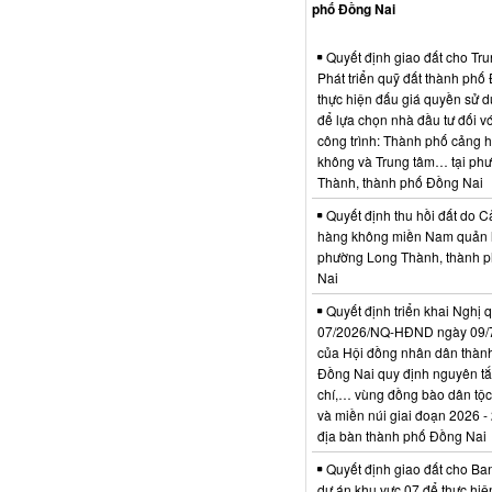
phố Đồng Nai
Quyết định giao đất cho Tr
Phát triển quỹ đất thành phố
thực hiện đấu giá quyền sử d
để lựa chọn nhà đầu tư đối vớ
công trình: Thành phố cảng 
không và Trung tâm… tại ph
Thành, thành phố Đồng Nai
Quyết định thu hồi đất do C
hàng không miền Nam quản l
phường Long Thành, thành 
Nai
Quyết định triển khai Nghị 
07/2026/NQ-HĐND ngày 09/
của Hội đồng nhân dân thàn
Đồng Nai quy định nguyên tắc
chí,… vùng đồng bào dân tộc
và miền núi giai đoạn 2026 -
địa bàn thành phố Đồng Nai
Quyết định giao đất cho Ba
dự án khu vực 07 để thực hiệ