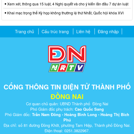
Xem xét, thông qua 15 luật, 4 Nghị quyết và cho ý kiến lần đầu 7 dự án luật
Khai mạc trọng thể Kỳ họp không thường lệ thứ Nhất, Quốc hội khóa XVI
Trang chủ
Cấu trúc trang
Liên hệ
Đăng nhập
CỔNG THÔNG TIN ĐIỆN TỬ THÀNH PHỐ
ĐỒNG NAI
Cơ quan chủ quản: UBND Thành phố Đồng Nai
Phó Giám đốc phụ trách:
Cao Quốc Sang
Phó Giám đốc:
Trần Nam Đông - Hoàng Bình Long - Hoàng Thị Bích
Phú
Địa chỉ: số 81 đường Đồng Khởi, phường Tam Hiệp, Thành phố Đồng Nai.
Điện thoại: 0251.3822967.