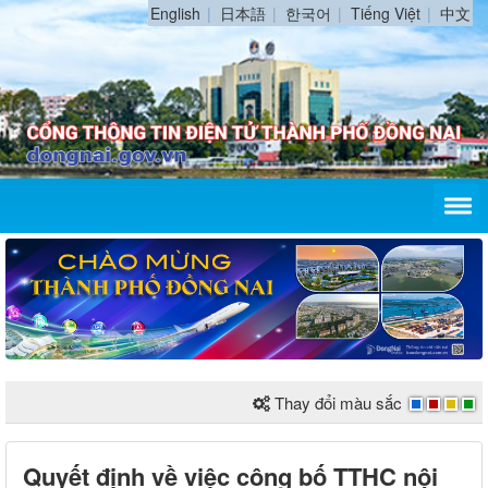
English
日本語
한국어
Tiếng Việt
中文
Thay đổi màu sắc
Quyết định về việc công bố TTHC nội