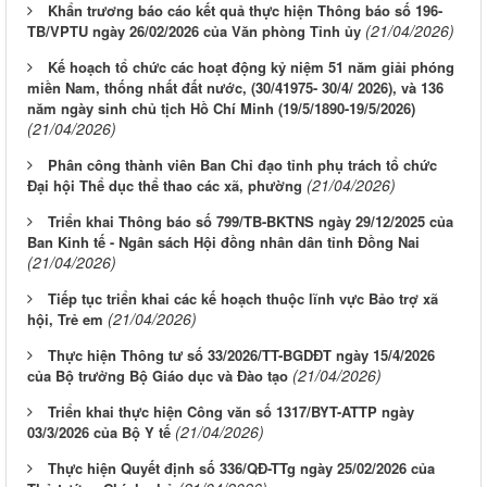
Khẩn trương báo cáo kết quả thực hiện Thông báo số 196-
(21/04/2026)
TB/VPTU ngày 26/02/2026 của Văn phòng Tỉnh ủy
Kế hoạch tổ chức các hoạt động kỷ niệm 51 năm giải phóng
miền Nam, thống nhất đất nước, (30/41975- 30/4/ 2026), và 136
năm ngày sinh chủ tịch Hồ Chí Minh (19/5/1890-19/5/2026)
(21/04/2026)
Phân công thành viên Ban Chỉ đạo tỉnh phụ trách tổ chức
(21/04/2026)
Đại hội Thể dục thể thao các xã, phường
Triển khai Thông báo số 799/TB-BKTNS ngày 29/12/2025 của
Ban Kinh tế - Ngân sách Hội đồng nhân dân tỉnh Đồng Nai
(21/04/2026)
Tiếp tục triển khai các kế hoạch thuộc lĩnh vực Bảo trợ xã
(21/04/2026)
hội, Trẻ em
Thực hiện Thông tư số 33/2026/TT-BGDĐT ngày 15/4/2026
(21/04/2026)
của Bộ trưởng Bộ Giáo dục và Đào tạo
Triển khai thực hiện Công văn số 1317/BYT-ATTP ngày
(21/04/2026)
03/3/2026 của Bộ Y tế
Thực hiện Quyết định số 336/QĐ-TTg ngày 25/02/2026 của