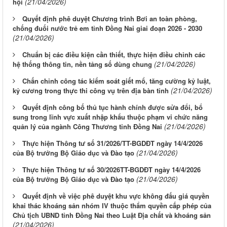
(21/04/2026)
hội
Quyết định phê duyệt Chương trình Bơi an toàn phòng,
chống đuối nước trẻ em tỉnh Đồng Nai giai đoạn 2026 - 2030
(21/04/2026)
Chuẩn bị các điều kiện cần thiết, thực hiện điều chỉnh các
(21/04/2026)
hệ thống thông tin, nền tảng số dùng chung
Chấn chỉnh công tác kiểm soát giết mổ, tăng cường kỷ luật,
(21/04/2026)
kỷ cương trong thực thi công vụ trên địa bàn tỉnh
Quyết định công bố thủ tục hành chính được sửa đổi, bổ
sung trong lĩnh vực xuất nhập khẩu thuộc phạm vi chức năng
(21/04/2026)
quản lý của ngành Công Thương tỉnh Đồng Nai
Thực hiện Thông tư số 31/2026/TT-BGDĐT ngày 14/4/2026
(21/04/2026)
của Bộ trưởng Bộ Giáo dục và Đào tạo
Thực hiện Thông tư số 30/2026TT-BGDĐT ngày 14/4/2026
(21/04/2026)
của Bộ trưởng Bộ Giáo dục và Đào tạo
Quyết định về việc phê duyệt khu vực không đấu giá quyền
khai thác khoáng sản nhóm IV thuộc thẩm quyền cấp phép của
Chủ tịch UBND tỉnh Đồng Nai theo Luật Địa chất và khoáng sản
(21/04/2026)