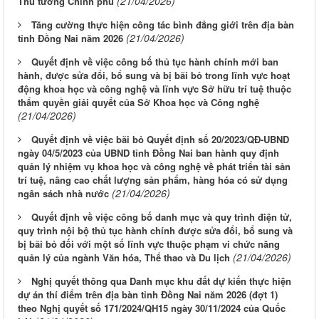
(21/04/2026)
Thủ tướng Chính phủ
Tăng cường thực hiện công tác bình đẳng giới trên địa bàn
(21/04/2026)
tỉnh Đồng Nai năm 2026
Quyết định về việc công bố thủ tục hành chính mới ban
hành, được sửa đổi, bổ sung và bị bãi bỏ trong lĩnh vực hoạt
động khoa học và công nghệ và lĩnh vực Sở hữu trí tuệ thuộc
thẩm quyền giải quyết của Sở Khoa học và Công nghệ
(21/04/2026)
Quyết định về việc bãi bỏ Quyết định số 20/2023/QĐ-UBND
ngày 04/5/2023 của UBND tỉnh Đồng Nai ban hành quy định
quản lý nhiệm vụ khoa học và công nghệ về phát triển tài sản
trí tuệ, nâng cao chất lượng sản phẩm, hàng hóa có sử dụng
(21/04/2026)
ngân sách nhà nước
Quyết định về việc công bố danh mục và quy trình điện tử,
quy trình nội bộ thủ tục hành chính được sửa đổi, bổ sung và
bị bãi bỏ đối với một số lĩnh vực thuộc phạm vi chức năng
(21/04/2026)
quản lý của ngành Văn hóa, Thể thao và Du lịch
Nghị quyết thông qua Danh mục khu đất dự kiến thực hiện
dự án thí điểm trên địa bàn tỉnh Đồng Nai năm 2026 (đợt 1)
theo Nghị quyết số 171/2024/QH15 ngày 30/11/2024 của Quốc