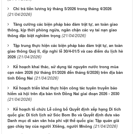
Chi trả tiền lương kỳ tháng 5/2026 trong tháng 4/2026
(21/04/2026)
Tăng cường các biện pháp bảo đảm trật tự, an toàn giao
thông, kịp thời phòng ngừa, ngăn chặn các vụ tai nạn giao
(21/04/2026)
thông đặc biệt nghiêm trọng
Tập trung thực hiện các biện pháp bảo đảm trật tự, an toàn
giao thông Quý II, dịp nghỉ lễ 30/4-01/5 và cao điểm du lịch hè
(21/04/2026)
2026
Kế hoạch khai thác, sử dụng tài nguyên nước trong mùa
cạn năm 2026 (từ tháng 01/2026 đến tháng 6/2026) trên địa bàn
(21/04/2026)
tỉnh Đồng Nai
Kế hoạch triển khai thực hiện công tác tuyên truyền bảo
hiểm xã hội trên địa bàn tỉnh Đồng Nai giai đoạn 2026 - 2030
(21/04/2026)
Kế hoạch tổ chức Lễ công bố Quyết định xếp hạng Di tích
quốc gia: Di tích lịch sử Sóc Bom Bo và Quyết định đưa vào
Danh mục di sản văn hóa phi vật thể quốc gia: Tập quán giã
(21/04/2026)
gạo chày tay của người Xtiêng, người Mnông