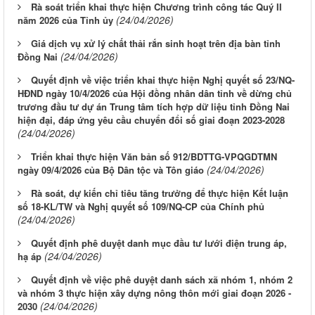
Rà soát triển khai thực hiện Chương trình công tác Quý II
(24/04/2026)
năm 2026 của Tỉnh ủy
Giá dịch vụ xử lý chất thải rắn sinh hoạt trên địa bàn tỉnh
(24/04/2026)
Đồng Nai
Quyết định về việc triển khai thực hiện Nghị quyết số 23/NQ-
HĐND ngày 10/4/2026 của Hội đồng nhân dân tỉnh về dừng chủ
trương đầu tư dự án Trung tâm tích hợp dữ liệu tỉnh Đồng Nai
hiện đại, đáp ứng yêu cầu chuyển đổi số giai đoạn 2023-2028
(24/04/2026)
Triển khai thực hiện Văn bản số 912/BDTTG-VPQGDTMN
(24/04/2026)
ngày 09/4/2026 của Bộ Dân tộc và Tôn giáo
Rà soát, dự kiến chỉ tiêu tăng trưởng để thực hiện Kết luận
số 18-KL/TW và Nghị quyết số 109/NQ-CP của Chính phủ
(24/04/2026)
Quyết định phê duyệt danh mục đầu tư lưới điện trung áp,
(24/04/2026)
hạ áp
Quyết định về việc phê duyệt danh sách xã nhóm 1, nhóm 2
và nhóm 3 thực hiện xây dựng nông thôn mới giai đoạn 2026 -
(24/04/2026)
2030