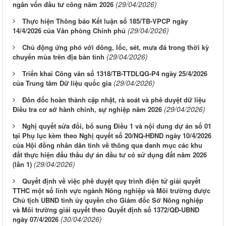
(29/04/2026)
ngân vốn đầu tư công năm 2026
Thực hiện Thông báo Kết luận số 185/TB-VPCP ngày
(29/04/2026)
14/4/2026 của Văn phòng Chính phủ
Chủ động ứng phó với dông, lốc, sét, mưa đá trong thời kỳ
(29/04/2026)
chuyển mùa trên địa bàn tỉnh
Triển khai Công văn số 1318/TB-TTDLQG-P4 ngày 25/4/2026
(29/04/2026)
của Trung tâm Dữ liệu quốc gia
Đôn đốc hoàn thành cập nhật, rà soát và phê duyệt dữ liệu
(29/04/2026)
Điều tra cơ sở hành chính, sự nghiệp năm 2026
Nghị quyết sửa đổi, bổ sung Điều 1 và nội dung dự án số 01
tại Phụ lục kèm theo Nghị quyết số 20/NQ-HĐND ngày 10/4/2026
của Hội đồng nhân dân tỉnh về thông qua danh mục các khu
đất thực hiện đấu thầu dự án đầu tư có sử dụng đất năm 2026
(29/04/2026)
(lần 1)
Quyết định về việc phê duyệt quy trình điện tử giải quyết
TTHC một số lĩnh vực ngành Nông nghiệp và Môi trường được
Chủ tịch UBND tỉnh ủy quyền cho Giám đốc Sở Nông nghiệp
và Môi trường giải quyết theo Quyết định số 1372/QĐ-UBND
(30/04/2026)
ngày 07/4/2026