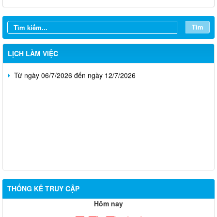
Từ ngày 27/7/2026 đến ngày 02/8/2026
Tìm
Từ ngày 20/7/2026 đến ngày 26/7/2026
Từ ngày 13/7/2026 đến ngày 18/7/2026
LỊCH LÀM VIỆC
Từ ngày 06/7/2026 đến ngày 12/7/2026
Thông báo về việc tuyển dụng viên chức năm 2026
THỐNG KÊ TRUY CẬP
Hôm nay
Thông báo tuyển chọn tổ chức và cá nhân chủ trì thực hiện
nhiệm vụ khoa học và công nghệ cấp thành phố sử dụng ngân