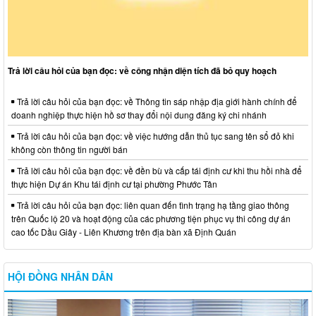
Trả lời câu hỏi của bạn đọc: về công nhận diện tích đã bỏ quy hoạch
Trả lời câu hỏi của bạn đọc: về Thông tin sáp nhập địa giới hành chính để
doanh nghiệp thực hiện hồ sơ thay đổi nội dung đăng ký chi nhánh
Trả lời câu hỏi của bạn đọc: về việc hướng dẫn thủ tục sang tên sổ đỏ khi
không còn thông tin người bán
Trả lời câu hỏi của bạn đọc: về đền bù và cấp tái định cư khi thu hồi nhà để
thực hiện Dự án Khu tái định cư tại phường Phước Tân
Trả lời câu hỏi của bạn đọc: liên quan đến tình trạng hạ tầng giao thông
trên Quốc lộ 20 và hoạt động của các phương tiện phục vụ thi công dự án
cao tốc Dầu Giây - Liên Khương trên địa bàn xã Định Quán
HỘI ĐỒNG NHÂN DÂN