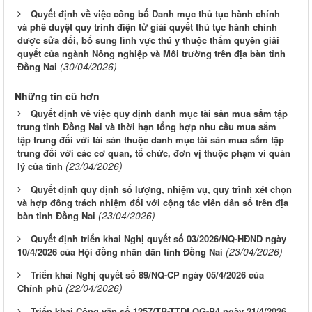
Quyết định về việc công bố Danh mục thủ tục hành chính
và phê duyệt quy trình điện tử giải quyết thủ tục hành chính
được sửa đổi, bổ sung lĩnh vực thú y thuộc thẩm quyền giải
quyết của ngành Nông nghiệp và Môi trường trên địa bàn tỉnh
(30/04/2026)
Đồng Nai
Những tin cũ hơn
Quyết định về việc quy định danh mục tài sản mua sắm tập
trung tỉnh Đồng Nai và thời hạn tổng hợp nhu cầu mua sắm
tập trung đối với tài sản thuộc danh mục tài sản mua sắm tập
trung đối với các cơ quan, tổ chức, đơn vị thuộc phạm vi quản
(23/04/2026)
lý của tỉnh
Quyết định quy định số lượng, nhiệm vụ, quy trình xét chọn
và hợp đồng trách nhiệm đối với cộng tác viên dân số trên địa
(23/04/2026)
bàn tỉnh Đồng Nai
Quyết định triển khai Nghị quyết số 03/2026/NQ-HĐND ngày
(23/04/2026)
10/4/2026 của Hội đồng nhân dân tỉnh Đồng Nai
Triển khai Nghị quyết số 89/NQ-CP ngày 05/4/2026 của
(22/04/2026)
Chính phủ
Triển khai Công văn số 1257/TB-TTDLQG-P4 ngày 21/4/2026