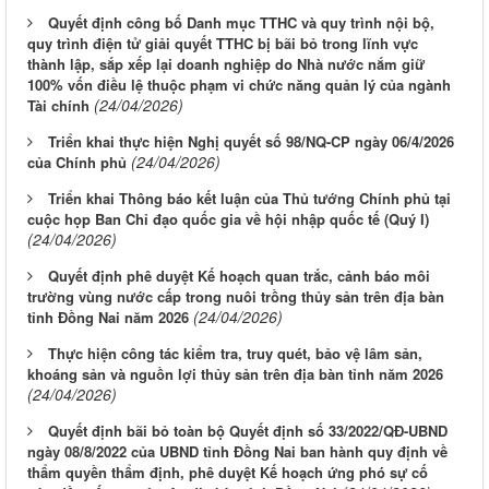
Quyết định công bố Danh mục TTHC và quy trình nội bộ,
quy trình điện tử giải quyết TTHC bị bãi bỏ trong lĩnh vực
thành lập, sắp xếp lại doanh nghiệp do Nhà nước nắm giữ
100% vốn điều lệ thuộc phạm vi chức năng quản lý của ngành
(24/04/2026)
Tài chính
Triển khai thực hiện Nghị quyết số 98/NQ-CP ngày 06/4/2026
(24/04/2026)
của Chính phủ
Triển khai Thông báo kết luận của Thủ tướng Chính phủ tại
cuộc họp Ban Chỉ đạo quốc gia về hội nhập quốc tế (Quý I)
(24/04/2026)
Quyết định phê duyệt Kế hoạch quan trắc, cảnh báo môi
trường vùng nước cấp trong nuôi trồng thủy sản trên địa bàn
(24/04/2026)
tỉnh Đồng Nai năm 2026
Thực hiện công tác kiểm tra, truy quét, bảo vệ lâm sản,
khoáng sản và nguồn lợi thủy sản trên địa bàn tỉnh năm 2026
(24/04/2026)
Quyết định bãi bỏ toàn bộ Quyết định số 33/2022/QĐ-UBND
ngày 08/8/2022 của UBND tỉnh Đồng Nai ban hành quy định về
thẩm quyền thẩm định, phê duyệt Kế hoạch ứng phó sự cố