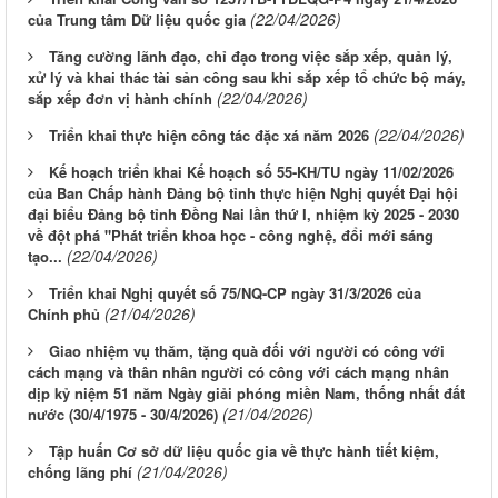
(22/04/2026)
của Trung tâm Dữ liệu quốc gia
Tăng cường lãnh đạo, chỉ đạo trong việc sắp xếp, quản lý,
xử lý và khai thác tài sản công sau khi sắp xếp tổ chức bộ máy,
(22/04/2026)
sắp xếp đơn vị hành chính
(22/04/2026)
Triển khai thực hiện công tác đặc xá năm 2026
Kế hoạch triển khai Kế hoạch số 55-KH/TU ngày 11/02/2026
của Ban Chấp hành Đảng bộ tỉnh thực hiện Nghị quyết Đại hội
đại biểu Đảng bộ tỉnh Đồng Nai lần thứ I, nhiệm kỳ 2025 - 2030
về đột phá "Phát triển khoa học - công nghệ, đổi mới sáng
(22/04/2026)
tạo...
Triển khai Nghị quyết số 75/NQ-CP ngày 31/3/2026 của
(21/04/2026)
Chính phủ
Giao nhiệm vụ thăm, tặng quà đối với người có công với
cách mạng và thân nhân người có công với cách mạng nhân
dịp kỷ niệm 51 năm Ngày giải phóng miền Nam, thống nhất đất
(21/04/2026)
nước (30/4/1975 - 30/4/2026)
Tập huấn Cơ sở dữ liệu quốc gia về thực hành tiết kiệm,
(21/04/2026)
chống lãng phí