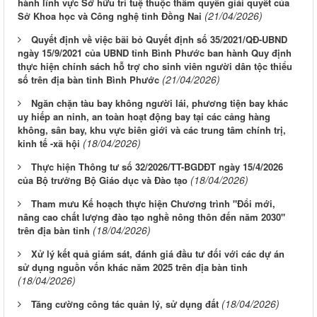
hành lĩnh vực Sở hữu trí tuệ thuộc thẩm quyền giải quyết của
(21/04/2026)
Sở Khoa học và Công nghệ tỉnh Đồng Nai
Quyết định về việc bãi bỏ Quyết định số 35/2021/QĐ-UBND
ngày 15/9/2021 của UBND tỉnh Bình Phước ban hành Quy định
thực hiện chính sách hỗ trợ cho sinh viên người dân tộc thiểu
(21/04/2026)
số trên địa bàn tỉnh Bình Phước
Ngăn chặn tàu bay không người lái, phương tiện bay khác
uy hiếp an ninh, an toàn hoạt động bay tại các cảng hàng
không, sân bay, khu vực biên giới và các trung tâm chính trị,
(18/04/2026)
kinh tế -xã hội
Thực hiện Thông tư số 32/2026/TT-BGDĐT ngày 15/4/2026
(18/04/2026)
của Bộ trưởng Bộ Giáo dục và Đào tạo
Tham mưu Kế hoạch thực hiện Chương trình "Đổi mới,
nâng cao chất lượng đào tạo nghề nông thôn đến năm 2030"
(18/04/2026)
trên địa bàn tỉnh
Xử lý kết quả giám sát, đánh giá đầu tư đối với các dự án
sử dụng nguồn vốn khác năm 2025 trên địa bàn tỉnh
(18/04/2026)
Từ ngày 03/8/2026 đến ngày 09/8/2026
(18/04/2026)
Tăng cường công tác quản lý, sử dụng đất