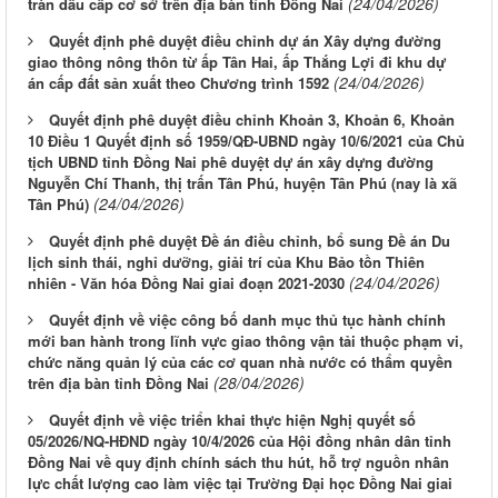
(24/04/2026)
tràn dầu cấp cơ sở trên địa bàn tỉnh Đồng Nai
Quyết định phê duyệt điều chỉnh dự án Xây dựng đường
giao thông nông thôn từ ấp Tân Hai, ấp Thắng Lợi đi khu dự
(24/04/2026)
án cấp đất sản xuất theo Chương trình 1592
Quyết định phê duyệt điều chỉnh Khoản 3, Khoản 6, Khoản
10 Điều 1 Quyết định số 1959/QĐ-UBND ngày 10/6/2021 của Chủ
tịch UBND tỉnh Đồng Nai phê duyệt dự án xây dựng đường
Nguyễn Chí Thanh, thị trấn Tân Phú, huyện Tân Phú (nay là xã
(24/04/2026)
Tân Phú)
Quyết định phê duyệt Đề án điều chỉnh, bổ sung Đề án Du
lịch sinh thái, nghỉ dưỡng, giải trí của Khu Bảo tồn Thiên
(24/04/2026)
nhiên - Văn hóa Đồng Nai giai đoạn 2021-2030
Quyết định về việc công bố danh mục thủ tục hành chính
mới ban hành trong lĩnh vực giao thông vận tải thuộc phạm vi,
chức năng quản lý của các cơ quan nhà nước có thẩm quyền
(28/04/2026)
trên địa bàn tỉnh Đồng Nai
Quyết định về việc triển khai thực hiện Nghị quyết số
05/2026/NQ-HĐND ngày 10/4/2026 của Hội đồng nhân dân tỉnh
Đồng Nai về quy định chính sách thu hút, hỗ trợ nguồn nhân
lực chất lượng cao làm việc tại Trường Đại học Đồng Nai giai