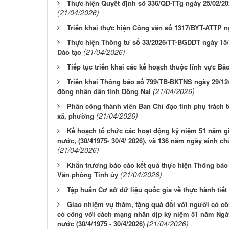
Thực hiện Quyết định số 336/QĐ-TTg ngày 25/02/2
(21/04/2026)
Triển khai thực hiện Công văn số 1317/BYT-ATTP n
Thực hiện Thông tư số 33/2026/TT-BGDĐT ngày 15/
(21/04/2026)
Đào tạo
Tiếp tục triển khai các kế hoạch thuộc lĩnh vực Bảo
Triển khai Thông báo số 799/TB-BKTNS ngày 29/12/
(21/04/2026)
đồng nhân dân tỉnh Đồng Nai
Phân công thành viên Ban Chỉ đạo tỉnh phụ trách t
(21/04/2026)
xã, phường
Kế hoạch tổ chức các hoạt động kỷ niệm 51 năm g
nước, (30/41975- 30/4/ 2026), và 136 năm ngày sinh ch
(21/04/2026)
Khẩn trương báo cáo kết quả thực hiện Thông báo
(21/04/2026)
Văn phòng Tỉnh ủy
Tập huấn Cơ sở dữ liệu quốc gia về thực hành tiết
Giao nhiệm vụ thăm, tặng quà đối với người có c
có công với cách mạng nhân dịp kỷ niệm 51 năm Ngà
(21/04/2026)
nước (30/4/1975 - 30/4/2026)