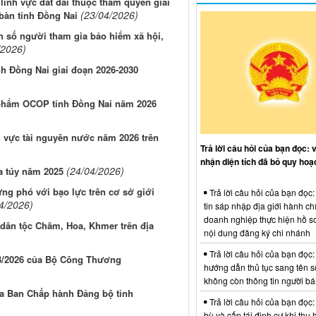
lĩnh vực đất đai thuộc thẩm quyền giải
(23/04/2026)
bàn tỉnh Đồng Nai
iển số người tham gia bảo hiểm xã hội,
/2026)
nh Đồng Nai giai đoạn 2026-2030
n phẩm OCOP tỉnh Đồng Nai năm 2026
h vực tài nguyên nước năm 2026 trên
Trả lời câu hỏi của bạn đọc: 
nhận diện tích đã bỏ quy hoạ
(24/04/2026)
a túy năm 2025
ng phó với bạo lực trên cơ sở giới
Trả lời câu hỏi của bạn đọc
4/2026)
tin sáp nhập địa giới hành ch
doanh nghiệp thực hiện hồ sơ
 dân tộc Chăm, Hoa, Khmer trên địa
nội dung đăng ký chi nhánh
Trả lời câu hỏi của bạn đọc:
9/3/2026 của Bộ Công Thương
hướng dẫn thủ tục sang tên s
không còn thông tin người b
của Ban Chấp hành Đảng bộ tỉnh
Trả lời câu hỏi của bạn đọc:
bù và cấp tái định cư khi thu 