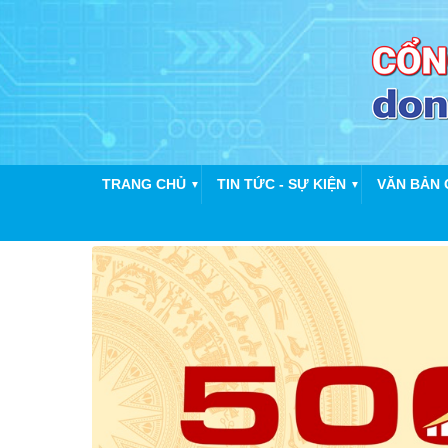
TRANG CHỦ
TIN TỨC - SỰ KIỆN
VĂN BẢN 
▼
▼