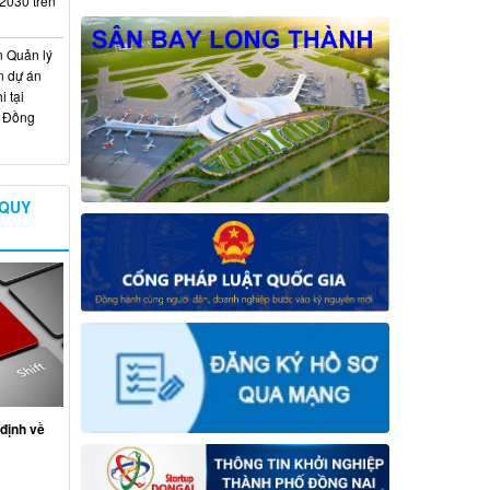
 2030 trên
n Quản lý
n dự án
 tại
ố Đồng
 QUY
định về