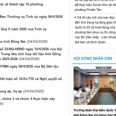
ội về thành lập 10 phường
để thực hiện Dự án Khu tái đị
phường Phước Tân
 Ban Thường vụ Tỉnh ủy ngày 09/4/2026
Trả lời câu hỏi của bạn đọc:
đến tình trạng hạ tầng giao t
Quốc lộ 20 và hoạt động của
c Quý II năm 2026 của Tỉnh ủy
phương tiện phục vụ thi công
cao tốc Dầu Giây - Liên Khươ
(24/04/2026)
bàn tỉnh Đồng Nai
địa bàn xã Định Quán
t số 23/NQ-HĐND ngày 10/4/2026 của Hội
Trung tâm tích hợp dữ liệu tỉnh Đồng
HỘI ĐỒNG NHÂN DÂN
(24/04/2026)
n 2023-2028
DTMN ngày 09/4/2026 của Bộ Dân tộc
 Kết luận số 18-KL/TW và Nghị quyết số
(24/04/2026)
rung áp, hạ áp
1, nhóm 2 và nhóm 3 thực hiện xây
26)
Trưởng đoàn Đại biểu Quốc h
phố Đồng Nai Vũ Hồng Văn đ