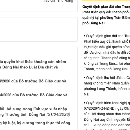
Tác giả:
Thu Hằng
Quyết định giao đất cho Trun
Phát triển quỹ đất thành phố
quản lý tại phường Trấn Biên
phố Đồng Nai
Quyết định giao đất cho Tr
Phát triển quỹ đất thành phố
thực hiện đấu giá quyền sử d
để lựa chọn nhà đầu tư đối vớ
công trình: Thành phố cảng 
giá quyền khai thác khoáng sản nhóm
không và Trung tâm… tại ph
 Đồng Nai theo Luật Địa chất và
Thành, thành phố Đồng Nai
Quyết định thu hồi đất do C
/2026 của Bộ trưởng Bộ Giáo dục và
hàng không miền Nam quản l
phường Long Thành, thành 
Nai
4/2026 của Bộ trưởng Bộ Giáo dục và
Quyết định triển khai Nghị 
07/2026/NQ-HĐND ngày 09/
ổi, bổ sung trong lĩnh vực xuất nhập
của Hội đồng nhân dân thàn
(21/04/2026)
ng Thương tỉnh Đồng Nai
Đồng Nai quy định nguyên tắc
 kỷ luật, kỷ cương trong thực thi công
chí,… vùng đồng bào dân tộc