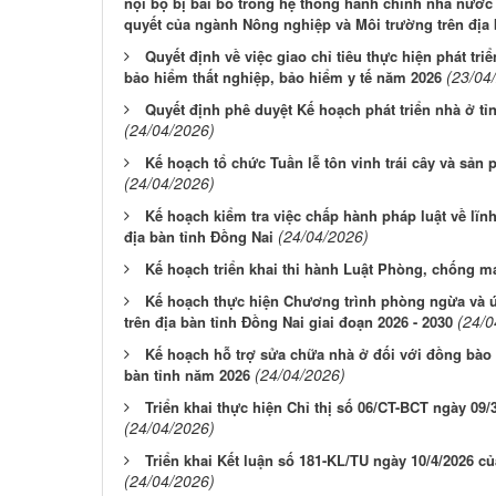
nội bộ bị bãi bỏ trong hệ thống hành chính nhà nước 
quyết của ngành Nông nghiệp và Môi trường trên địa 
Quyết định về việc giao chỉ tiêu thực hiện phát tr
(23/04
bảo hiểm thất nghiệp, bảo hiểm y tế năm 2026
Quyết định phê duyệt Kế hoạch phát triển nhà ở tỉ
(24/04/2026)
Kế hoạch tổ chức Tuần lễ tôn vinh trái cây và sả
(24/04/2026)
Kế hoạch kiểm tra việc chấp hành pháp luật về lĩn
(24/04/2026)
địa bàn tỉnh Đồng Nai
Kế hoạch triển khai thi hành Luật Phòng, chống m
Kế hoạch thực hiện Chương trình phòng ngừa và ứ
(24/0
trên địa bàn tỉnh Đồng Nai giai đoạn 2026 - 2030
Kế hoạch hỗ trợ sửa chữa nhà ở đối với đồng bào
(24/04/2026)
bàn tỉnh năm 2026
Triển khai thực hiện Chỉ thị số 06/CT-BCT ngày 0
(24/04/2026)
Triển khai Kết luận số 181-KL/TU ngày 10/4/2026 
(24/04/2026)