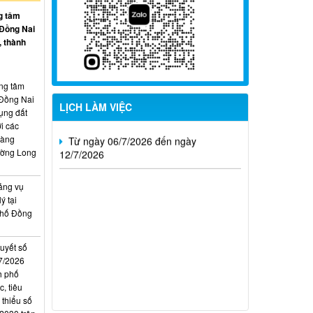
02/8/2026
g tâm
 Đồng Nai
Từ ngày 20/7/2026 đến ngày
, thành
26/7/2026
Từ ngày 13/7/2026 đến ngày
ung tâm
18/7/2026
 Đồng Nai
LỊCH LÀM VIỆC
ụng đất
Từ ngày 06/7/2026 đến ngày
i các
12/7/2026
hàng
ường Long
ảng vụ
ý tại
phố Đồng
quyết số
7/2026
h phố
, tiêu
 thiểu số