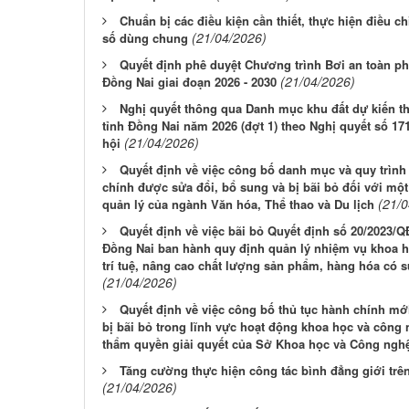
Chuẩn bị các điều kiện cần thiết, thực hiện điều c
(21/04/2026)
số dùng chung
Quyết định phê duyệt Chương trình Bơi an toàn ph
(21/04/2026)
Đồng Nai giai đoạn 2026 - 2030
Nghị quyết thông qua Danh mục khu đất dự kiến th
tỉnh Đồng Nai năm 2026 (đợt 1) theo Nghị quyết số 1
(21/04/2026)
hội
Quyết định về việc công bố danh mục và quy trình 
chính được sửa đổi, bổ sung và bị bãi bỏ đối với mộ
(21/
quản lý của ngành Văn hóa, Thể thao và Du lịch
Quyết định về việc bãi bỏ Quyết định số 20/2023/
Đồng Nai ban hành quy định quản lý nhiệm vụ khoa họ
trí tuệ, nâng cao chất lượng sản phẩm, hàng hóa có
(21/04/2026)
Quyết định về việc công bố thủ tục hành chính mớ
bị bãi bỏ trong lĩnh vực hoạt động khoa học và công 
thẩm quyền giải quyết của Sở Khoa học và Công ngh
Tăng cường thực hiện công tác bình đẳng giới trê
(21/04/2026)