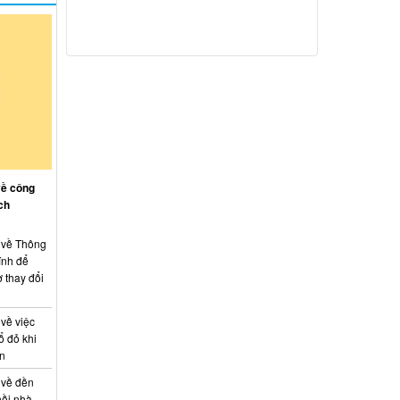
về công
ch
: về Thông
ính để
 thay đổi
 về việc
ổ đỏ khi
án
 về đền
hồi nhà