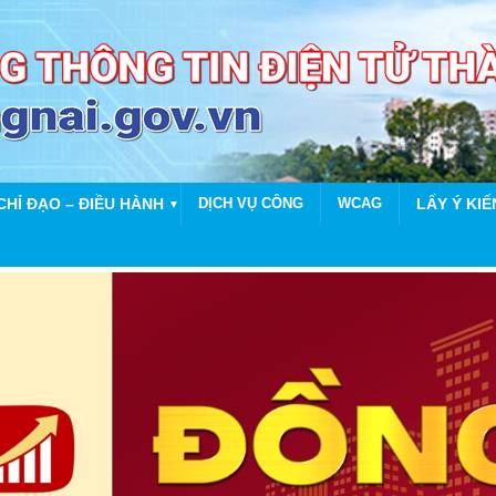
CHỈ ĐẠO – ĐIỀU HÀNH
DỊCH VỤ CÔNG
WCAG
LẤY Ý KIẾ
▼