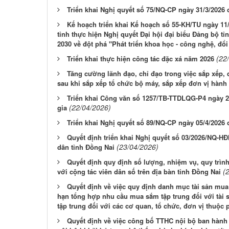
Triển khai Nghị quyết số 75/NQ-CP ngày 31/3/2026
Kế hoạch triển khai Kế hoạch số 55-KH/TU ngày 1
tỉnh thực hiện Nghị quyết Đại hội đại biểu Đảng bộ tỉn
2030 về đột phá "Phát triển khoa học - công nghệ, đổi
(22
Triển khai thực hiện công tác đặc xá năm 2026
Tăng cường lãnh đạo, chỉ đạo trong việc sắp xếp, q
sau khi sắp xếp tổ chức bộ máy, sắp xếp đơn vị hành
Triển khai Công văn số 1257/TB-TTDLQG-P4 ngày 2
(22/04/2026)
gia
Triển khai Nghị quyết số 89/NQ-CP ngày 05/4/2026
Quyết định triển khai Nghị quyết số 03/2026/NQ-H
(23/04/2026)
dân tỉnh Đồng Nai
Quyết định quy định số lượng, nhiệm vụ, quy trìn
(
với cộng tác viên dân số trên địa bàn tỉnh Đồng Nai
Quyết định về việc quy định danh mục tài sản mua 
hạn tổng hợp nhu cầu mua sắm tập trung đối với tài
tập trung đối với các cơ quan, tổ chức, đơn vị thuộc 
Quyết định về việc công bố TTHC nội bộ ban hành