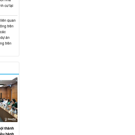
nh cư tại
 liên quan
hông trên
 các
 dự án
ng trên
ội thành
iều hành