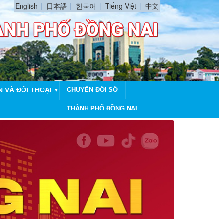
English
日本語
한국어
Tiếng Việt
中文
N VÀ ĐỐI THOẠI
CHUYỂN ĐỔI SỐ
▼
THÀNH PHỐ ĐỒNG NAI