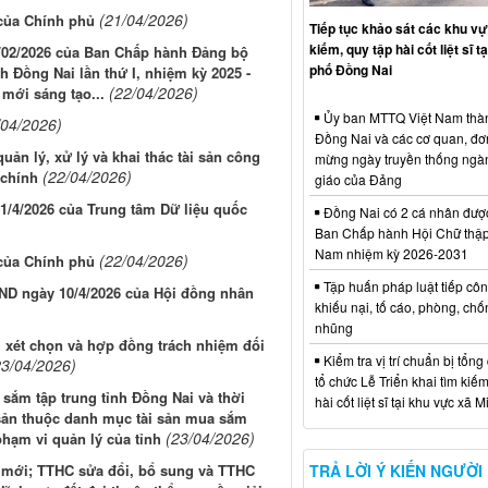
(21/04/2026)
 của Chính phủ
Tiếp tục khảo sát các khu vự
kiếm, quy tập hài cốt liệt sĩ t
1/02/2026 của Ban Chấp hành Đảng bộ
phố Đồng Nai
h Đồng Nai lần thứ I, nhiệm kỳ 2025 -
(22/04/2026)
 mới sáng tạo...
Ủy ban MTTQ Việt Nam thà
/04/2026)
Đồng Nai và các cơ quan, đơ
uản lý, xử lý và khai thác tài sản công
mừng ngày truyền thống ngà
(22/04/2026)
 chính
giáo của Đảng
1/4/2026 của Trung tâm Dữ liệu quốc
Đồng Nai có 2 cá nhân đượ
Ban Chấp hành Hội Chữ thập
Nam nhiệm kỳ 2026-2031
(22/04/2026)
 của Chính phủ
Tập huấn pháp luật tiếp côn
ĐND ngày 10/4/2026 của Hội đồng nhân
khiếu nại, tố cáo, phòng, ch
nhũng
h xét chọn và hợp đồng trách nhiệm đối
Kiểm tra vị trí chuẩn bị tổng
23/04/2026)
tổ chức Lễ Triển khai tìm kiếm
sắm tập trung tỉnh Đồng Nai và thời
hài cốt liệt sĩ tại khu vực xã 
 sản thuộc danh mục tài sản mua sắm
(23/04/2026)
phạm vi quản lý của tỉnh
 mới; TTHC sửa đổi, bổ sung và TTHC
TRẢ LỜI Ý KIẾN NGƯỜI