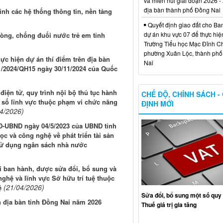
và miền núi giai đoạn 2026 -
địa bàn thành phố Đồng Nai
hỉnh các hệ thống thông tin, nền tảng
Quyết định giao đất cho Ba
dự án khu vực 07 để thực hiệ
òng, chống đuối nước trẻ em tỉnh
Trường Tiểu học Mạc Đĩnh Chi
phường Xuân Lộc, thành ph
ực hiện dự án thí điểm trên địa bàn
Nai
71/2024/QH15 ngày 30/11/2024 của Quốc
điện tử, quy trình nội bộ thủ tục hành
CHẾ ĐỘ, CHÍNH SÁCH -
t số lĩnh vực thuộc phạm vi chức năng
ĐỊNH MỚI
04/2026)
QĐ-UBND ngày 04/5/2023 của UBND tỉnh
c và công nghệ về phát triển tài sản
 sử dụng ngân sách nhà nước
i ban hành, được sửa đổi, bổ sung và
nghệ và lĩnh vực Sở hữu trí tuệ thuộc
(21/04/2026)
ệ
Sửa đổi, bổ sung một số quy 
n địa bàn tỉnh Đồng Nai năm 2026
Thuế giá trị gia tăng