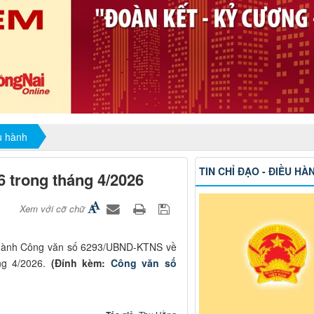
ều hành
TIN CHỈ ĐẠO - ĐIỀU HÀ
6 trong tháng 4/2026
Xem với cỡ chữ
 hành Công văn số 6293/UBND-KTNS về
ng 4/2026.
(Đính kèm:
Công văn số