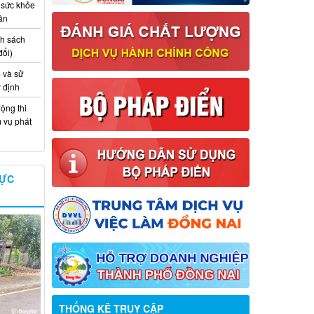
 sức khỏe
ân
nh sách
đổi)
 và sử
y định
ộng thi
m vụ phát
VỰC
Thông báo về việc tuyển dụng viên
chức năm 2026
Thông báo tuyển chọn tổ chức và cá
nhân chủ trì thực hiện nhiệm vụ khoa
THỐNG KÊ TRUY CẬP