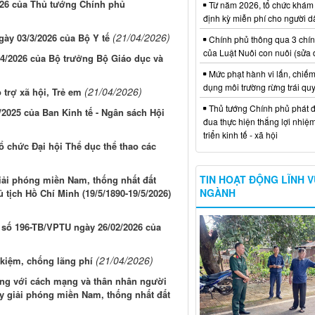
026 của Thủ tướng Chính phủ
Từ năm 2026, tổ chức khám
định kỳ miễn phí cho người d
(21/04/2026)
gày 03/3/2026 của Bộ Y tế
Chính phủ thông qua 3 chí
của Luật Nuôi con nuôi (sửa 
4/2026 của Bộ trưởng Bộ Giáo dục và
Mức phạt hành vi lấn, chiếm
dụng môi trường rừng trái qu
(21/04/2026)
 trợ xã hội, Trẻ em
Thủ tướng Chính phủ phát đ
2025 của Ban Kinh tế - Ngân sách Hội
đua thực hiện thắng lợi nhiệ
triển kinh tế - xã hội
ổ chức Đại hội Thể dục thể thao các
TIN HOẠT ĐỘNG LĨNH 
iải phóng miền Nam, thống nhất đất
NGÀNH
ủ tịch Hồ Chí Minh (19/5/1890-19/5/2026)
 số 196-TB/VPTU ngày 26/02/2026 của
(21/04/2026)
 kiệm, chống lãng phí
ông với cách mạng và thân nhân người
y giải phóng miền Nam, thống nhất đất