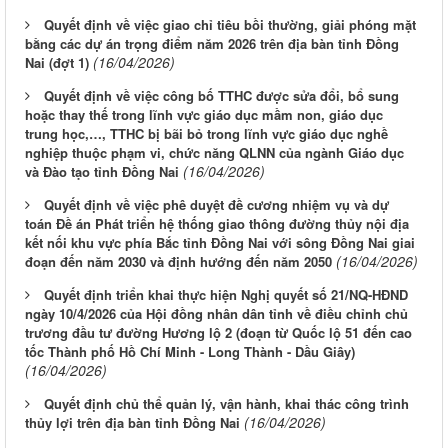
Quyết định về việc giao chỉ tiêu bồi thường, giải phóng mặt
bằng các dự án trọng điểm năm 2026 trên địa bàn tỉnh Đồng
(16/04/2026)
Nai (đợt 1)
Quyết định về việc công bố TTHC được sửa đổi, bổ sung
hoặc thay thế trong lĩnh vực giáo dục mầm non, giáo dục
trung học,…, TTHC bị bãi bỏ trong lĩnh vực giáo dục nghề
nghiệp thuộc phạm vi, chức năng QLNN của ngành Giáo dục
(16/04/2026)
và Đào tạo tỉnh Đồng Nai
Quyết định về việc phê duyệt đề cương nhiệm vụ và dự
toán Đề án Phát triển hệ thống giao thông đường thủy nội địa
kết nối khu vực phía Bắc tỉnh Đồng Nai với sông Đồng Nai giai
(16/04/2026)
đoạn đến năm 2030 và định hướng đến năm 2050
Quyết định triển khai thực hiện Nghị quyết số 21/NQ-HĐND
ngày 10/4/2026 của Hội đồng nhân dân tỉnh về điều chỉnh chủ
trương đầu tư đường Hương lộ 2 (đoạn từ Quốc lộ 51 đến cao
tốc Thành phố Hồ Chí Minh - Long Thành - Dầu Giây)
(16/04/2026)
Quyết định chủ thể quản lý, vận hành, khai thác công trình
(16/04/2026)
thủy lợi trên địa bàn tỉnh Đồng Nai