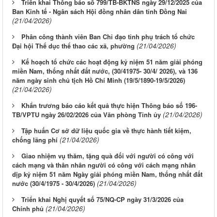
Triển khai Thông báo số 799/TB-BKTNS ngày 29/12/2025 của
Ban Kinh tế - Ngân sách Hội đồng nhân dân tỉnh Đồng Nai
(21/04/2026)
Phân công thành viên Ban Chỉ đạo tỉnh phụ trách tổ chức
(21/04/2026)
Đại hội Thể dục thể thao các xã, phường
Kế hoạch tổ chức các hoạt động kỷ niệm 51 năm giải phóng
miền Nam, thống nhất đất nước, (30/41975- 30/4/ 2026), và 136
năm ngày sinh chủ tịch Hồ Chí Minh (19/5/1890-19/5/2026)
(21/04/2026)
Khẩn trương báo cáo kết quả thực hiện Thông báo số 196-
(21/04/2026)
TB/VPTU ngày 26/02/2026 của Văn phòng Tỉnh ủy
Tập huấn Cơ sở dữ liệu quốc gia về thực hành tiết kiệm,
(21/04/2026)
chống lãng phí
Giao nhiệm vụ thăm, tặng quà đối với người có công với
cách mạng và thân nhân người có công với cách mạng nhân
dịp kỷ niệm 51 năm Ngày giải phóng miền Nam, thống nhất đất
(21/04/2026)
nước (30/4/1975 - 30/4/2026)
Triển khai Nghị quyết số 75/NQ-CP ngày 31/3/2026 của
(21/04/2026)
Chính phủ