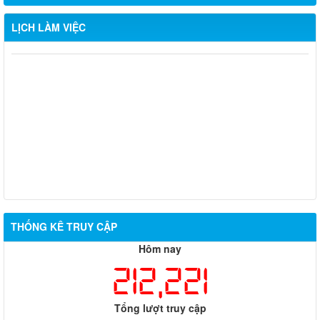
LỊCH LÀM VIỆC
Từ ngày 03/8/2026 đến ngày 09/8/2026
Từ ngày 27/7/2026 đến ngày 02/8/2026
Từ ngày 20/7/2026 đến ngày 26/7/2026
Từ ngày 13/7/2026 đến ngày 18/7/2026
Từ ngày 06/7/2026 đến ngày 12/7/2026
THỐNG KÊ TRUY CẬP
Hôm nay
212,221
Tổng lượt truy cập