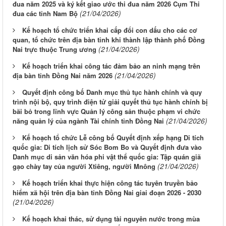
đua năm 2025 và ký kết giao ước thi đua năm 2026 Cụm Thi
(21/04/2026)
đua các tỉnh Nam Bộ
Kế hoạch tổ chức triển khai cấp đổi con dấu cho các cơ
quan, tổ chức trên địa bàn tỉnh khi thành lập thành phố Đồng
(21/04/2026)
Nai trực thuộc Trung ương
Kế hoạch triển khai công tác đảm bảo an ninh mạng trên
(21/04/2026)
địa bàn tỉnh Đồng Nai năm 2026
Quyết định công bố Danh mục thủ tục hành chính và quy
trình nội bộ, quy trình điện tử giải quyết thủ tục hành chính bị
bãi bỏ trong lĩnh vực Quản lý công sản thuộc phạm vi chức
(21/04/2026)
năng quản lý của ngành Tài chính tỉnh Đồng Nai
Kế hoạch tổ chức Lễ công bố Quyết định xếp hạng Di tích
quốc gia: Di tích lịch sử Sóc Bom Bo và Quyết định đưa vào
Danh mục di sản văn hóa phi vật thể quốc gia: Tập quán giã
(21/04/2026)
gạo chày tay của người Xtiêng, người Mnông
Kế hoạch triển khai thực hiện công tác tuyên truyền bảo
hiểm xã hội trên địa bàn tỉnh Đồng Nai giai đoạn 2026 - 2030
(21/04/2026)
Kế hoạch khai thác, sử dụng tài nguyên nước trong mùa