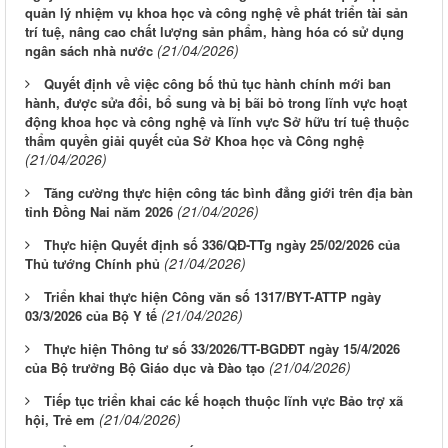
quản lý nhiệm vụ khoa học và công nghệ về phát triển tài sản
trí tuệ, nâng cao chất lượng sản phẩm, hàng hóa có sử dụng
(21/04/2026)
ngân sách nhà nước
Quyết định về việc công bố thủ tục hành chính mới ban
hành, được sửa đổi, bổ sung và bị bãi bỏ trong lĩnh vực hoạt
động khoa học và công nghệ và lĩnh vực Sở hữu trí tuệ thuộc
thẩm quyền giải quyết của Sở Khoa học và Công nghệ
(21/04/2026)
Tăng cường thực hiện công tác bình đẳng giới trên địa bàn
(21/04/2026)
tỉnh Đồng Nai năm 2026
Thực hiện Quyết định số 336/QĐ-TTg ngày 25/02/2026 của
(21/04/2026)
Thủ tướng Chính phủ
Triển khai thực hiện Công văn số 1317/BYT-ATTP ngày
(21/04/2026)
03/3/2026 của Bộ Y tế
Thực hiện Thông tư số 33/2026/TT-BGDĐT ngày 15/4/2026
(21/04/2026)
của Bộ trưởng Bộ Giáo dục và Đào tạo
Tiếp tục triển khai các kế hoạch thuộc lĩnh vực Bảo trợ xã
(21/04/2026)
hội, Trẻ em