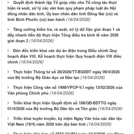
Quyết định thành lập Tổ giúp việc cho Tổ công tác thực
hiện rà soát, xử lý các văn bản quy phạm pháp luật do Hội
đồng nhân dân tỉnh, Ủy ban nhân dân tỉnh Đồng Nai (cũ) và
(16/04/2026)
tỉnh Bình Phước (cũ) ban hành
Tăng cường kiểm tra, rà soát, xử lý dữ liệu giai đoạn 1 và
đẩy nhanh tiến độ thực hiện Tổng điều tra kinh tế năm 2026
(16/04/2026)
giai đoạn 2
Đôn đốc triển khai các dự án điện trong Điều chỉnh Quy
hoạch điện VIII, Kế hoạch thực hiện Quy hoạch điện VIII điều
(16/04/2026)
chỉnh
Thực hiện Thông tư số 28/2026/TT-BGDĐT ngày 09/4/2026
(16/04/2026)
của Bộ trưởng Bộ Giáo dục và Đào tạo
Thực hiện Công văn số 1498/VPCP-V.I ngày 13/02/2026 của
(16/04/2026)
Văn phòng Chính phủ
Triển khai thực hiện Quyết định số 188/QĐ-BDTTG ngày
(16/04/2026)
01/4/2026 của Bộ trưởng Bộ Dân tộc và Tôn giáo
Triển khai tuyên truyền, kỷ niệm Ngày Văn hóa các dân tộc
(16/04/2026)
Việt Nam (19/4) năm 2026 trên địa bàn tỉnh
Thực hiện Văn bản số 2653-CV/ĐU ngày 13/4/2026 của Đảng