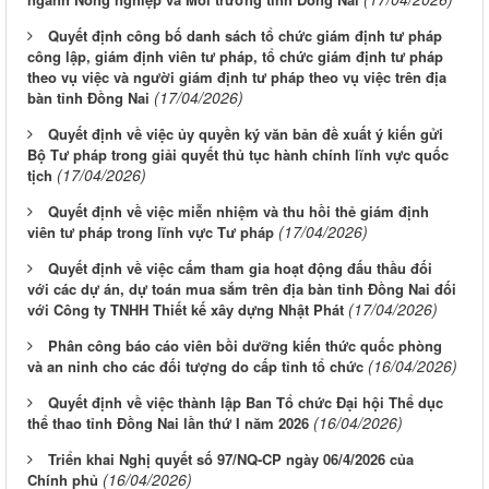
Quyết định công bố danh sách tổ chức giám định tư pháp
công lập, giám định viên tư pháp, tổ chức giám định tư pháp
theo vụ việc và người giám định tư pháp theo vụ việc trên địa
(17/04/2026)
bàn tỉnh Đồng Nai
Quyết định về việc ủy quyền ký văn bản đề xuất ý kiến gửi
Bộ Tư pháp trong giải quyết thủ tục hành chính lĩnh vực quốc
(17/04/2026)
tịch
Quyết định về việc miễn nhiệm và thu hồi thẻ giám định
(17/04/2026)
viên tư pháp trong lĩnh vực Tư pháp
Quyết định về việc cấm tham gia hoạt động đấu thầu đối
với các dự án, dự toán mua sắm trên địa bàn tỉnh Đồng Nai đối
(17/04/2026)
với Công ty TNHH Thiết kế xây dựng Nhật Phát
Phân công báo cáo viên bồi dưỡng kiến thức quốc phòng
(16/04/2026)
và an ninh cho các đối tượng do cấp tỉnh tổ chức
Quyết định về việc thành lập Ban Tổ chức Đại hội Thể dục
(16/04/2026)
thể thao tỉnh Đồng Nai lần thứ I năm 2026
Triển khai Nghị quyết số 97/NQ-CP ngày 06/4/2026 của
(16/04/2026)
Chính phủ