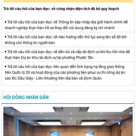
Trả lời câu hỏi của bạn đọc: về công nhận diện tích đã bỏ quy hoạch
Trả lời câu hỏi của bạn đọc: về Thông tin sáp nhập địa giới hành chính để
doanh nghiệp thực hiện hồ sơ thay đổi nội dung đăng ký chi nhánh
Trả lời câu hỏi của bạn đọc: về việc hướng dẫn thủ tục sang tên sổ đỏ khi
không còn thông tin người bán
Trả lời câu hỏi của bạn đọc: về đền bù và cấp tái định cư khi thu hồi nhà để
thực hiện Dự án Khu tái định cư tại phường Phước Tân
Trả lời câu hỏi của bạn đọc: liên quan đến tình trạng hạ tầng giao thông
trên Quốc lộ 20 và hoạt động của các phương tiện phục vụ thi công dự án
cao tốc Dầu Giây - Liên Khương trên địa bàn xã Định Quán
HỘI ĐỒNG NHÂN DÂN