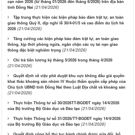
cạn năm 2026 (từ tháng 01/2026 đến tháng 6/2026) trên địa bàn
(21/04/2026)
tỉnh Đồng Nai
Tập trung thực hiện các biện pháp bảo đảm trật tự, an toàn
giao thông Quý II, dịp nghỉ lễ 30/4-01/5 và cao điểm du lịch hè
(21/04/2026)
2026
Tăng cường các biện pháp bảo đảm trật tự, an toàn giao
thông, kịp thời phòng ngừa, ngăn chặn các vụ tai nạn giao
(21/04/2026)
thông đặc biệt nghiêm trọng
Chi trả tiền lương kỳ tháng 5/2026 trong tháng 4/2026
(21/04/2026)
Quyết định về việc phê duyệt khu vực không đấu giá quyền
khai thác khoáng sản nhóm IV thuộc thẩm quyền cấp phép của
Chủ tịch UBND tỉnh Đồng Nai theo Luật Địa chất và khoáng sản
(21/04/2026)
Thực hiện Thông tư số 30/2026TT-BGDĐT ngày 14/4/2026
(21/04/2026)
của Bộ trưởng Bộ Giáo dục và Đào tạo
Thực hiện Thông tư số 31/2026/TT-BGDĐT ngày 14/4/2026
(21/04/2026)
của Bộ trưởng Bộ Giáo dục và Đào tạo
Quyết định công bố thủ tục hành chính được sửa đổi, bổ