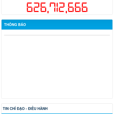
626,712,666
THÔNG BÁO
Thông báo về việc tuyển dụng viên chức năm 2026
Thông báo tuyển chọn tổ chức và cá nhân chủ trì thực hiện
nhiệm vụ khoa học và công nghệ cấp thành phố sử dụng ngân
sách nhà nước đặt hàng thực hiện năm 2026 (đợt 1) lần 3
Kế hoạch Thông tin, tuyên truyền triển khai Kế hoạch Khám
sức khỏe định kỳ hoặc khám sàng lọc miễn phí ít nhất mỗi năm
một lần cho người dân trên địa bàn thành phố Đồng Nai
Hỗ trợ đăng tải thông tin hợp nhất, thay đổi địa chỉ trụ sở làm
việc
Công khai thông tin vi phạm pháp luật trong lĩnh vực đất đai, tại
phường Hố Nai
TIN CHỈ ĐẠO - ĐIỀU HÀNH