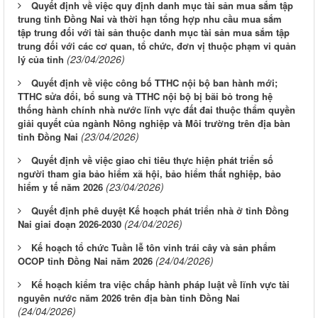
Quyết định về việc quy định danh mục tài sản mua sắm tập
trung tỉnh Đồng Nai và thời hạn tổng hợp nhu cầu mua sắm
tập trung đối với tài sản thuộc danh mục tài sản mua sắm tập
trung đối với các cơ quan, tổ chức, đơn vị thuộc phạm vi quản
(23/04/2026)
lý của tỉnh
Quyết định về việc công bố TTHC nội bộ ban hành mới;
TTHC sửa đổi, bổ sung và TTHC nội bộ bị bãi bỏ trong hệ
thống hành chính nhà nước lĩnh vực đất đai thuộc thẩm quyền
giải quyết của ngành Nông nghiệp và Môi trường trên địa bàn
(23/04/2026)
tỉnh Đồng Nai
Quyết định về việc giao chỉ tiêu thực hiện phát triển số
người tham gia bảo hiểm xã hội, bảo hiểm thất nghiệp, bảo
(23/04/2026)
hiểm y tế năm 2026
Quyết định phê duyệt Kế hoạch phát triển nhà ở tỉnh Đồng
(24/04/2026)
Nai giai đoạn 2026-2030
Kế hoạch tổ chức Tuần lễ tôn vinh trái cây và sản phẩm
(24/04/2026)
OCOP tỉnh Đồng Nai năm 2026
Kế hoạch kiểm tra việc chấp hành pháp luật về lĩnh vực tài
nguyên nước năm 2026 trên địa bàn tỉnh Đồng Nai
(24/04/2026)