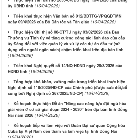
(16/04/2026)
ủy UBND tỉnh
Triển khai thực hiện Văn bản số 912/BDTTG-VPQGDTMN
(16/04/2026)
ngày 09/4/2026 của Bộ Dân tộc và Tôn giáo
Thực hiện Chỉ thị số 08-CT/TU ngày 03/02/2026 của Ban
Thường vụ Tỉnh ủy về tăng cường công tác lãnh đạo của cấp
ủy Đảng đối với việc quản lý và xử lý các dự án đầu tư (sử
dụng vốn ngoài ngân sách) chậm triển khai trên địa bàn tỉnh
(16/04/2026)
Triển khai Nghị quyết số 14/NQ-HĐND ngày 28/3/2026 của
(16/04/2026)
HĐND tỉnh
Tổng hợp khó khăn, vướng mắc trong triển khai thực hiện
Nghị định số 118/2025/NĐ-CP của Chính phủ (được sửa đổi,bổ
(16/04/2026)
sung bởi Nghị định số 367/2025/NĐ-CP)
Kế hoạch thực hiện Đề án "Nâng cao năng lực đội ngũ hòa
giải viên ở cơ sở giai đoạn 2024 - 2030" trên địa bàn tỉnh Đồng
(16/04/2026)
Nai năm 2026
Kế hoạch tiếp và làm việc với Đoàn Đại sứ quán Cộng hòa
Cuba tại Việt Nam đến thăm và làm việc tại tỉnh Đồng Nai
(16/04/2026)