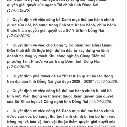
quyền giải quyết của ngành Tài chính tỉnh Đồng Nai
(17/04/2026)
Quyết định về việc công bố Danh mục thủ tục hành chính
được sửa đổi, bổ sung trong lĩnh vực Khám bệnh, chữa bệnh
thuộc thẩm quyền giải quyết của Sở Y tế tỉnh Đồng Nai
(17/04/2026)
Quyết định về việc cho Công ty Cổ phần Sonadezi Giang
Điền thuê đất để thực hiện dự án đầu tư xây dựng và kinh
doanh hạ tầng kỹ thuật Khu công nghiệp Giang Điền tại
phường Tam Phước và xã Trảng Bom, tỉnh Đồng Nai
(17/04/2026)
Quyết định phê duyệt đề án "Phát triển quan hệ lao động
(17/04/2026)
trên địa bàn tỉnh Đồng Nai giai đoạn 2026 – 2030”
Quyết định về việc công bố thủ tục hành chính bị bãi bỏ
lĩnh vực Viễn thông và Internet thuộc thẩm quyền giải quyết
(17/04/2026)
của Sở Khoa học và Công nghệ tỉnh Đồng Nai
Quyết định về việc công bố Danh mục thủ tục hành chính
được sửa đổi, bổ sung; thủ tục hành chính bị bãi bỏ lĩnh vực
trồng trọt và bảo vệ thực vật thuộc thẩm quyền giải quyết của
(17/04/2026)
ngành Nông nghiệp và Môi trường tỉnh Đồng Nai