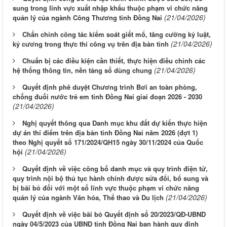
sung trong lĩnh vực xuất nhập khẩu thuộc phạm vi chức năng
(21/04/2026)
quản lý của ngành Công Thương tỉnh Đồng Nai
Chấn chỉnh công tác kiểm soát giết mổ, tăng cường kỷ luật,
(21/04/2026)
kỷ cương trong thực thi công vụ trên địa bàn tỉnh
Chuẩn bị các điều kiện cần thiết, thực hiện điều chỉnh các
(21/04/2026)
hệ thống thông tin, nền tảng số dùng chung
Quyết định phê duyệt Chương trình Bơi an toàn phòng,
chống đuối nước trẻ em tỉnh Đồng Nai giai đoạn 2026 - 2030
(21/04/2026)
Nghị quyết thông qua Danh mục khu đất dự kiến thực hiện
dự án thí điểm trên địa bàn tỉnh Đồng Nai năm 2026 (đợt 1)
theo Nghị quyết số 171/2024/QH15 ngày 30/11/2024 của Quốc
(21/04/2026)
hội
Quyết định về việc công bố danh mục và quy trình điện tử,
quy trình nội bộ thủ tục hành chính được sửa đổi, bổ sung và
bị bãi bỏ đối với một số lĩnh vực thuộc phạm vi chức năng
(21/04/2026)
quản lý của ngành Văn hóa, Thể thao và Du lịch
Quyết định về việc bãi bỏ Quyết định số 20/2023/QĐ-UBND
ngày 04/5/2023 của UBND tỉnh Đồng Nai ban hành quy định