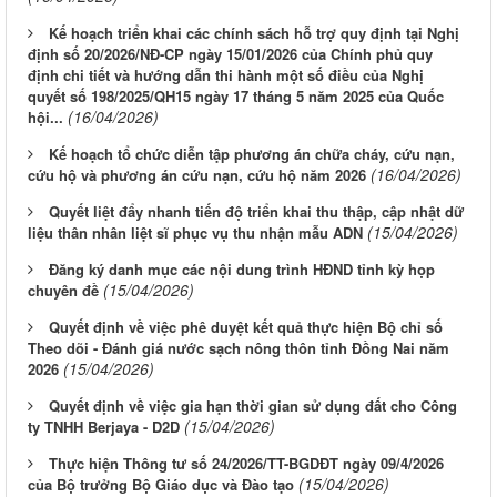
Kế hoạch triển khai các chính sách hỗ trợ quy định tại Nghị
định số 20/2026/NĐ-CP ngày 15/01/2026 của Chính phủ quy
định chi tiết và hướng dẫn thi hành một số điều của Nghị
quyết số 198/2025/QH15 ngày 17 tháng 5 năm 2025 của Quốc
(16/04/2026)
hội...
Kế hoạch tổ chức diễn tập phương án chữa cháy, cứu nạn,
(16/04/2026)
cứu hộ và phương án cứu nạn, cứu hộ năm 2026
Quyết liệt đẩy nhanh tiến độ triển khai thu thập, cập nhật dữ
(15/04/2026)
liệu thân nhân liệt sĩ phục vụ thu nhận mẫu ADN
Đăng ký danh mục các nội dung trình HĐND tỉnh kỳ họp
(15/04/2026)
chuyên đề
Quyết định về việc phê duyệt kết quả thực hiện Bộ chỉ số
Theo dõi - Đánh giá nước sạch nông thôn tỉnh Đồng Nai năm
(15/04/2026)
2026
Quyết định về việc gia hạn thời gian sử dụng đất cho Công
(15/04/2026)
ty TNHH Berjaya - D2D
Thực hiện Thông tư số 24/2026/TT-BGDĐT ngày 09/4/2026
(15/04/2026)
của Bộ trưởng Bộ Giáo dục và Đào tạo