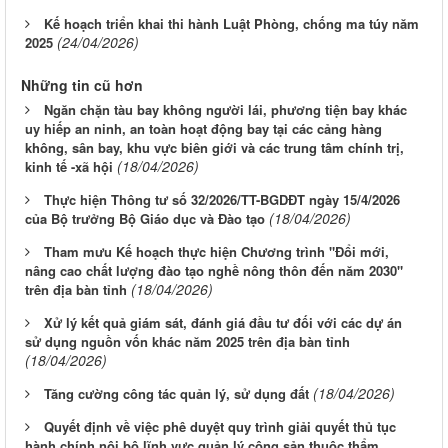
Kế hoạch triển khai thi hành Luật Phòng, chống ma túy năm
(24/04/2026)
2025
Những tin cũ hơn
Ngăn chặn tàu bay không người lái, phương tiện bay khác
uy hiếp an ninh, an toàn hoạt động bay tại các cảng hàng
không, sân bay, khu vực biên giới và các trung tâm chính trị,
(18/04/2026)
kinh tế -xã hội
Thực hiện Thông tư số 32/2026/TT-BGDĐT ngày 15/4/2026
(18/04/2026)
của Bộ trưởng Bộ Giáo dục và Đào tạo
Tham mưu Kế hoạch thực hiện Chương trình "Đổi mới,
nâng cao chất lượng đào tạo nghề nông thôn đến năm 2030"
(18/04/2026)
trên địa bàn tỉnh
Xử lý kết quả giám sát, đánh giá đầu tư đối với các dự án
sử dụng nguồn vốn khác năm 2025 trên địa bàn tỉnh
(18/04/2026)
(18/04/2026)
Tăng cường công tác quản lý, sử dụng đất
Quyết định về việc phê duyệt quy trình giải quyết thủ tục
hành chính nội bộ lĩnh vực quản lý công sản thuộc thẩm