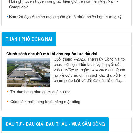
Hội nghị tuyên truyền công tác biên giới trên đất liền Việt Nam -
Campuchia
Ban Chỉ đạo An ninh mạng quốc gia tổ chức phiên họp thường kỳ
THÀNH PHỐ ĐỒNG NAI
Chính sách đặc thù mở lối cho nguồn lực đất đai
Cuối tháng 7-2026, Thành ủy Ðồng Nai tổ
chức Hội nghị triển khai Nghị quyết số
29/2026/QH16, ngày 24-4-2026 của Quốc
hội về cơ chế, chính sách đặc thù xử lý vi
phạm pháp luật về đất đai của tổ chức,...
Thi đua bằng những kết quả cụ thể
Cách làm mới trong khơi thông mặt bằng
ĐẦU TƯ - ĐẤU GIÁ, ĐẤU THẦU - MUA SẮM CÔNG