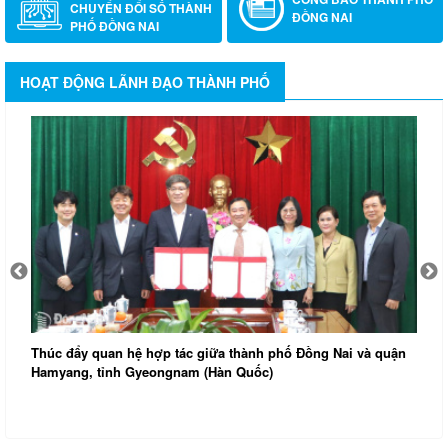
CHUYỂN ĐỔI SỐ THÀNH
ĐỒNG NAI
PHỐ ĐỒNG NAI
HOẠT ĐỘNG LÃNH ĐẠO THÀNH PHỐ
úc đẩy quan hệ hợp tác giữa thành phố Đồng Nai và quận
myang, tỉnh Gyeongnam (Hàn Quốc)
Đoàn Đại
không th