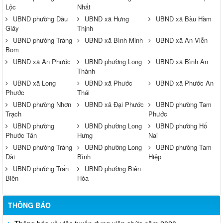
Lộc
Nhất
UBND phường Dầu
UBND xã Hưng
UBND xã Bàu Hàm
Giây
Thịnh
UBND phường Trảng
UBND xã Bình Minh
UBND xã An Viễn
Bom
UBND xã An Phước
UBND phường Long
UBND xã Bình An
Thành
UBND xã Long
UBND xã Phước
UBND xã Phước An
Phước
Thái
UBND phường Nhơn
UBND xã Đại Phước
UBND phường Tam
Trạch
Phước
UBND phường
UBND phường Long
UBND phường Hố
Phước Tân
Hưng
Nai
UBND phường Trảng
UBND phường Long
UBND phường Tam
Dài
Bình
Hiệp
UBND phường Trấn
UBND phường Biên
Biên
Hòa
THÔNG BÁO
Thông báo về việc tuyển dụng viên chức năm 2026