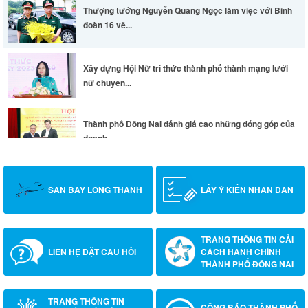
Thượng tướng Nguyễn Quang Ngọc làm việc với Binh
đoàn 16 về...
Xây dựng Hội Nữ trí thức thành phố thành mạng lưới
nữ chuyên...
Thành phố Đồng Nai đánh giá cao những đóng góp của
doanh...
SÂN BAY LONG THÀNH
LẤY Ý KIẾN NHÂN DÂN
TRANG THÔNG TIN CẢI
LIÊN HỆ ĐẶT CÂU HỎI
CÁCH HÀNH CHÍNH
THÀNH PHỐ ĐỒNG NAI
TRANG THÔNG TIN
CÔNG BÁO THÀNH PHỐ