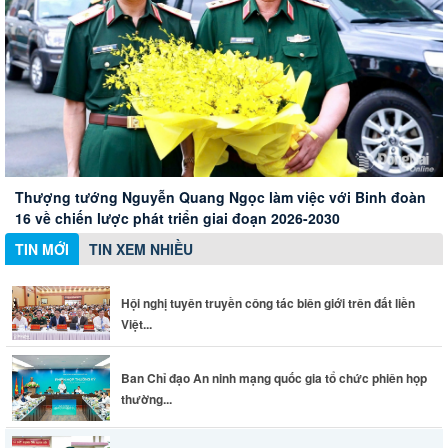
Hội nghị tuyên truyền công tác biên giới trên đất liền Việt
Nam - Campuchia
Xây dựng Hội Nữ trí thức thành phố thành mạng lưới nữ
Ban Chỉ đạo An ninh mạng quốc gia tổ chức phiên họp
Thành phố Đồng Nai đánh giá cao những đóng góp của
chuyên gia chất lượng
thường kỳ
doanh nghiệp Đức
Thượng tướng Nguyễn Quang Ngọc làm việc với Binh đoàn
16 về chiến lược phát triển giai đoạn 2026-2030
TIN MỚI
TIN XEM NHIỀU
Hội nghị tuyên truyền công tác biên giới trên đất liền
Việt...
Ban Chỉ đạo An ninh mạng quốc gia tổ chức phiên họp
thường...