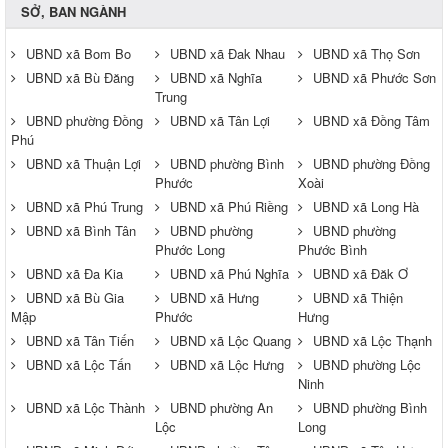
SỞ, BAN NGÀNH
UBND xã Bom Bo
UBND xã Đak Nhau
UBND xã Thọ Sơn
UBND xã Bù Đăng
UBND xã Nghĩa
UBND xã Phước Sơn
Trung
UBND phường Đồng
UBND xã Tân Lợi
UBND xã Đồng Tâm
Phú
UBND xã Thuận Lợi
UBND phường Bình
UBND phường Đồng
Phước
Xoài
UBND xã Phú Trung
UBND xã Phú Riềng
UBND xã Long Hà
UBND xã Bình Tân
UBND phường
UBND phường
Phước Long
Phước Bình
UBND xã Đa Kia
UBND xã Phú Nghĩa
UBND xã Đăk Ơ
UBND xã Bù Gia
UBND xã Hưng
UBND xã Thiện
Mập
Phước
Hưng
UBND xã Tân Tiến
UBND xã Lộc Quang
UBND xã Lộc Thạnh
UBND xã Lộc Tấn
UBND xã Lộc Hưng
UBND phường Lộc
Ninh
UBND xã Lộc Thành
UBND phường An
UBND phường Bình
Lộc
Long