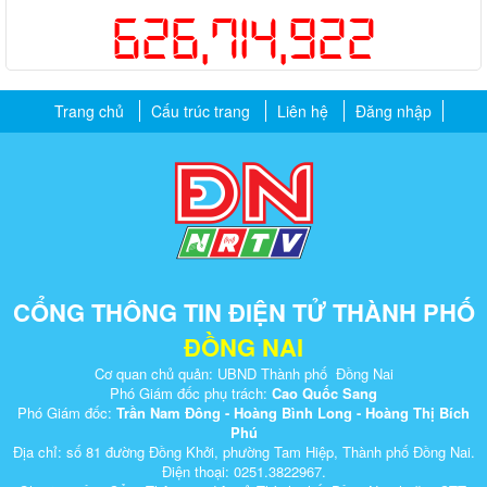
626,714,922
Trang chủ
Cấu trúc trang
Liên hệ
Đăng nhập
CỔNG THÔNG TIN ĐIỆN TỬ THÀNH PHỐ
ĐỒNG NAI
Cơ quan chủ quản: UBND Thành phố Đồng Nai
Phó Giám đốc phụ trách:
Cao Quốc Sang
Phó Giám đốc:
Trần Nam Đông - Hoàng Bình Long - Hoàng Thị Bích
Phú
Địa chỉ: số 81 đường Đồng Khởi, phường Tam Hiệp, Thành phố Đồng Nai.
Điện thoại: 0251.3822967.