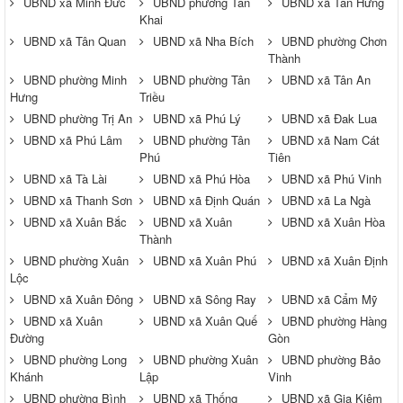
UBND xã Minh Đức
UBND phường Tân
UBND xã Tân Hưng
Khai
UBND xã Tân Quan
UBND xã Nha Bích
UBND phường Chơn
Thành
UBND phường Minh
UBND phường Tân
UBND xã Tân An
Hưng
Triều
UBND phường Trị An
UBND xã Phú Lý
UBND xã Đak Lua
UBND xã Phú Lâm
UBND phường Tân
UBND xã Nam Cát
Phú
Tiên
UBND xã Tà Lài
UBND xã Phú Hòa
UBND xã Phú Vinh
UBND xã Thanh Sơn
UBND xã Định Quán
UBND xã La Ngà
UBND xã Xuân Bắc
UBND xã Xuân
UBND xã Xuân Hòa
Thành
UBND phường Xuân
UBND xã Xuân Phú
UBND xã Xuân Định
Lộc
UBND xã Xuân Đông
UBND xã Sông Ray
UBND xã Cẩm Mỹ
UBND xã Xuân
UBND xã Xuân Quế
UBND phường Hàng
Đường
Gòn
UBND phường Long
UBND phường Xuân
UBND phường Bảo
Khánh
Lập
Vinh
UBND phường Bình
UBND xã Thống
UBND xã Gia Kiệm