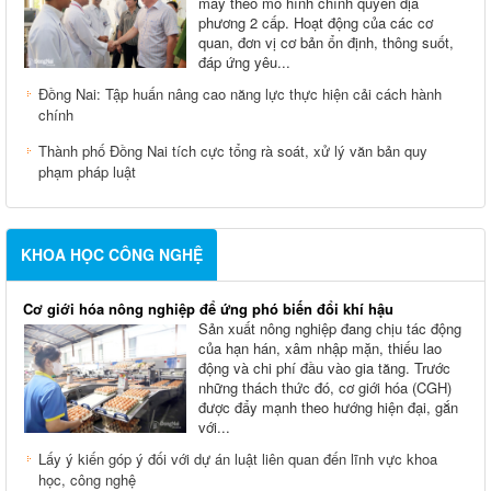
máy theo mô hình chính quyền địa
phương 2 cấp. Hoạt động của các cơ
quan, đơn vị cơ bản ổn định, thông suốt,
đáp ứng yêu...
Đồng Nai: Tập huấn nâng cao năng lực thực hiện cải cách hành
chính
Thành phố Đồng Nai tích cực tổng rà soát, xử lý văn bản quy
phạm pháp luật
KHOA HỌC CÔNG NGHỆ
Cơ giới hóa nông nghiệp để ứng phó biến đổi khí hậu
Sản xuất nông nghiệp đang chịu tác động
của hạn hán, xâm nhập mặn, thiếu lao
động và chi phí đầu vào gia tăng. Trước
những thách thức đó, cơ giới hóa (CGH)
được đẩy mạnh theo hướng hiện đại, gắn
với...
Lấy ý kiến góp ý đối với dự án luật liên quan đến lĩnh vực khoa
học, công nghệ