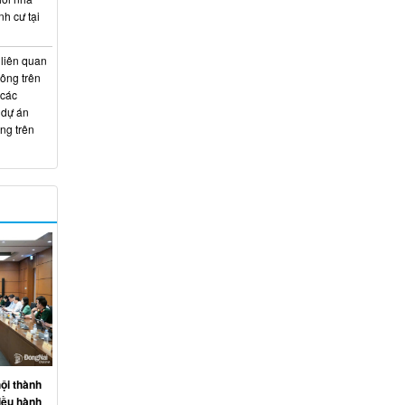
nh cư tại
 liên quan
hông trên
 các
 dự án
ng trên
ội thành
iều hành