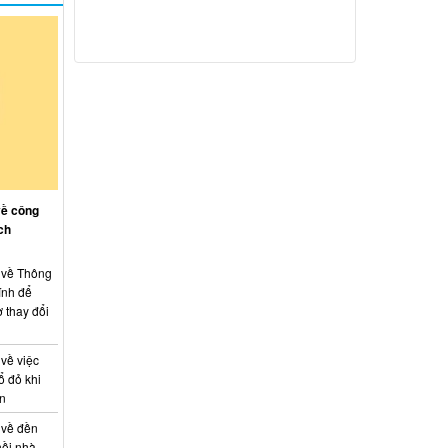
về công
ch
: về Thông
ính để
 thay đổi
 về việc
ổ đỏ khi
án
 về đền
hồi nhà