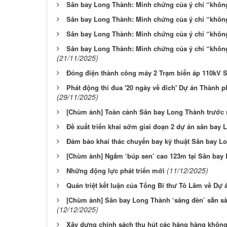
Sân bay Long Thành: Minh chứng của ý chí “không 
Sân bay Long Thành: Minh chứng của ý chí “không 
Sân bay Long Thành: Minh chứng của ý chí “không 
Sân bay Long Thành: Minh chứng của ý chí “không 
(21/11/2025)
Đóng điện thành công máy 2 Trạm biến áp 110kV 
Phát động thi đua '20 ngày về đích' Dự án Thành 
(29/11/2025)
[Chùm ảnh] Toàn cảnh Sân bay Long Thành trước 
Đề xuất triển khai sớm giai đoạn 2 dự án sân bay
Đảm bảo khai thác chuyến bay kỹ thuật Sân bay L
[Chùm ảnh] Ngắm ‘búp sen’ cao 123m tại Sân bay
(11/12/2025)
Những động lực phát triển mới
Quán triệt kết luận của Tổng Bí thư Tô Lâm về Dự
[Chùm ảnh] Sân bay Long Thành ‘sáng đèn’ sẵn sà
(12/12/2025)
Xây dựng chính sách thu hút các hãng hàng không