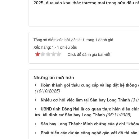
2025, đưa vào khai thác thương mại trong nửa đầu 
Tổng số điểm của bài viết là: 1 trong 1 đánh giá
Xếp hạng:
1
-
1
phiếu bầu
Click để đánh giá bài viết
Những tin mới hơn
Hoàn thành gói thầu cung cấp và lắp đặt hệ thốn
(16/10/2025)
(31
Nhiều cơ hội việc làm tại Sân bay Long Thành
UBND tỉnh Đồng Nai là cơ quan thực hiện điều chỉ
(05/11/2025)
trợ, tái định cư Sân bay Long Thành
Sân bay Long Thành: Minh chứng của ý chí “không 
Phát triển các dự án công nghệ gắn với đô thị sân