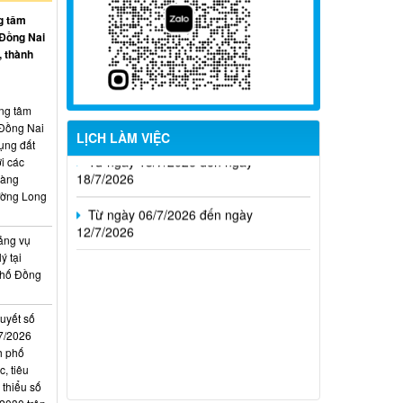
g tâm
Từ ngày 27/7/2026 đến ngày
 Đồng Nai
02/8/2026
, thành
Từ ngày 20/7/2026 đến ngày
26/7/2026
ung tâm
 Đồng Nai
LỊCH LÀM VIỆC
Từ ngày 13/7/2026 đến ngày
ụng đất
18/7/2026
i các
hàng
Từ ngày 06/7/2026 đến ngày
ường Long
12/7/2026
ảng vụ
ý tại
phố Đồng
quyết số
7/2026
h phố
, tiêu
 thiểu số