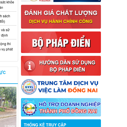
 sức khỏe
ân
nh sách
đổi)
 và sử
y định
ộng thi
m vụ phát
VỰC
Thông báo về việc tuyển dụng viên
chức năm 2026
THỐNG KÊ TRUY CẬP