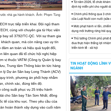
Từ năm 2026, tổ chức khám
định kỳ miễn phí cho người d
Chính phủ thông qua 3 chí
trước nhà ga hành khách. Ảnh: Phạm Tùng
của Luật Nuôi con nuôi (sửa 
CH trực tiếp triển khai. Đội ngũ tham
Mức phạt hành vi lấn, chiếm
ECH, cùng với chuyên gia từ Học viện
dụng môi trường rừng trái qu
p bay số 3792/TC-QC. Với sự tham gia
Thủ tướng Chính phủ phát đ
ố khách quan, mà còn nâng cao uy tín
đua thực hiện thắng lợi nhiệ
triển kinh tế - xã hội
 đảm an toàn và hiệu quả tuyệt đối,
n liên quan đã tổ chức hội nghị hiệp
ơn vị thuộc VATM (Công ty Quản lý bay
TIN HOẠT ĐỘNG LĨNH 
ưu, Trung tâm Thông báo tin tức hàng
NGÀNH
n lý Dự án Sân bay Long Thành (ACV)
quy trình, phương án phối hợp nhằm
n, chính xác, đúng tiến độ.
 công suất phục vụ 25 triệu hành
 tải cho Sân bay Tân Sơn Nhất, đồng
ốc tế của khu vực. Theo yêu cầu của
bản hoàn thành xây dựng vào cuối năm