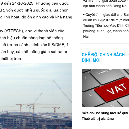
và miền núi giai đoạn 2026 -
6-9 đến 24-10-2025. Phương tiện được
địa bàn thành phố Đồng Nai
R, vốn được nhiều quốc gia lựa chọn
Quyết định giao đất cho Ba
 linh hoạt, độ ổn định cao và khả năng
dự án khu vực 07 để thực hiệ
Trường Tiểu học Mạc Đĩnh Chi
phường Xuân Lộc, thành ph
ay (ATTECH), đơn vị thành viên của
Nai
ành hiệu chuẩn hàng loạt hệ thống
 hỗ trợ hạ cánh chính xác ILS/DME; 1
ân bay; các hệ thống giám sát radar
CHẾ ĐỘ, CHÍNH SÁCH -
hiết bị trên.
ĐỊNH MỚI
Sửa đổi, bổ sung một số quy 
Thuế giá trị gia tăng