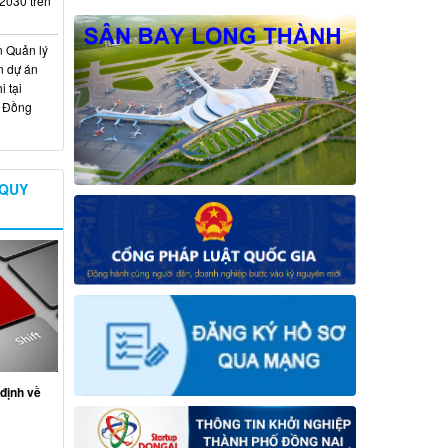
 2030 trên
n Quản lý
n dự án
 tại
ố Đồng
 QUY
định về