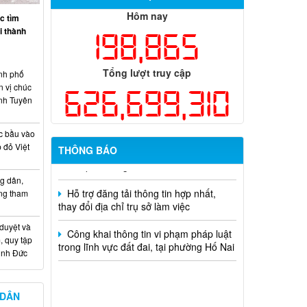
Thông báo tuyển chọn tổ chức và cá
Hôm nay
c tìm
nhân chủ trì thực hiện nhiệm vụ khoa
ại thành
198,865
học và công nghệ cấp thành phố sử
dụng ngân sách nhà nước đặt hàng thực
hiện năm 2026 (đợt 1) lần 3
Tổng lượt truy cập
nh phố
n vị chúc
Kế hoạch Thông tin, tuyên truyền triển
626,699,310
nh Tuyên
khai Kế hoạch Khám sức khỏe định kỳ
hoặc khám sàng lọc miễn phí ít nhất mỗi
năm một lần cho người dân trên địa bàn
c bầu vào
thành phố Đồng Nai
 đỏ Việt
THÔNG BÁO
Hỗ trợ đăng tải thông tin hợp nhất,
g dân,
thay đổi địa chỉ trụ sở làm việc
ống tham
Công khai thông tin vi phạm pháp luật
trong lĩnh vực đất đai, tại phường Hố Nai
 duyệt và
, quy tập
Minh Đức
 DÂN