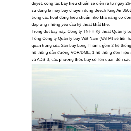
duyệt, công tác bay hiệu chuẩn sẽ diễn ra từ ngày 2
sử dụng là máy bay chuyên dụng Beech King Air 350E
trong các hoạt động hiệu chuẩn nhờ khả năng cơ động
đáp ứng những yêu cầu kỹ thuật khắt khe.
Trong đợt bay này, Công ty TNHH Kỹ thuật Quản lý b
Tổng Công ty Quản lý bay Việt Nam (VATM) sẽ tiến h
quan trọng của Sân bay Long Thành, gồm 2 hệ thống
hệ thống dẫn đường VOR/DME; 1 hệ thống đèn hiệu s
và ADS-B; các phương thức bay có liên quan đến các t