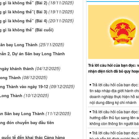
(18/11/2025)
gì là không thể” (Bài 2)
(19/11/2025)
gì là không thể”( Bài 3)
(20/11/2025)
gì là không thể” (Bài 4)
gì là không thể” (Bài cuối)
(25/11/2025)
Sân bay Long Thành
phần 2, Dự án Sân bay Long Thành
Trả lời câu hỏi của bạn đọc: 
(04/12/2025)
ngày khánh thành
nhận diện tích đã bỏ quy hoạ
(08/12/2025)
 Long Thành
Trả lời câu hỏi của bạn đọc
(09/12/2025)
ong Thành vào ngày 19-12
tin sáp nhập địa giới hành ch
(10/12/2025)
 Long Thành
doanh nghiệp thực hiện hồ sơ
nội dung đăng ký chi nhánh
Trả lời câu hỏi của bạn đọc:
(11/12/2025)
 án Sân bay Long Thành
hướng dẫn thủ tục sang tên s
ng đón chuyến bay đầu tiên
không còn thông tin người b
Trả lời câu hỏi của bạn đọc:
 quốc tế đến khai thác Cảng hàng
bù và cấp tái định cư khi thu 