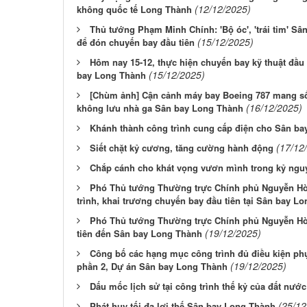
(12/12/2025)
không quốc tế Long Thành
Thủ tướng Phạm Minh Chính: 'Bộ óc', 'trái tim' S
(15/12/2025)
để đón chuyến bay đầu tiên
Hôm nay 15-12, thực hiện chuyến bay kỹ thuật đầu
(15/12/2025)
bay Long Thành
[Chùm ảnh] Cận cảnh máy bay Boeing 787 mang số
(16/12/2025)
không lưu nhà ga Sân bay Long Thành
Khánh thành công trình cung cấp điện cho Sân b
(17/12
Siết chặt kỷ cương, tăng cường hành động
Chắp cánh cho khát vọng vươn mình trong kỷ ngu
Phó Thủ tướng Thường trực Chính phủ Nguyễn Hòa
trình, khai trương chuyến bay đầu tiên tại Sân bay L
Phó Thủ tướng Thường trực Chính phủ Nguyễn Hò
(19/12/2025)
tiên đến Sân bay Long Thành
Công bố các hạng mục công trình đủ điều kiện phụ
(19/12/2025)
phần 2, Dự án Sân bay Long Thành
Dấu mốc lịch sử tại công trình thế kỷ của đất nước
(25/12
Phát huy tối đa lợi thế Sân bay Long Thành