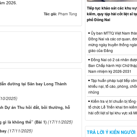
năm 2026.
Tiếp tục khảo sát các khu vự
Tác giả:
Phạm Tùng
kiếm, quy tập hài cốt liệt sĩ t
phố Đồng Nai
Ủy ban MTTQ Việt Nam thà
Đồng Nai và các cơ quan, đơ
mừng ngày truyền thống ngà
giáo của Đảng
Đồng Nai có 2 cá nhân đượ
Ban Chấp hành Hội Chữ thập
Nam nhiệm kỳ 2026-2031
Tập huấn pháp luật tiếp côn
g dẫn đường tại Sân bay Long Thành
khiếu nại, tố cáo, phòng, ch
nhũng
/10/2025)
Kiểm tra vị trí chuẩn bị tổng
nh Dự án Thu hồi đất, bồi thường, hỗ
tổ chức Lễ Triển khai tìm kiếm
hài cốt liệt sĩ tại khu vực xã 
(17/11/2025)
gì là không thể” (Bài 1)
(17/11/2025)
 bay
TRẢ LỜI Ý KIẾN NGƯỜI