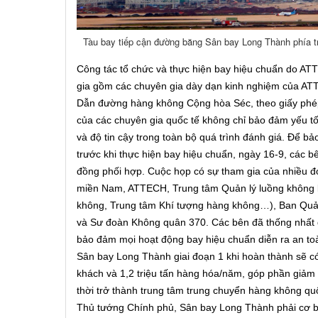
Tàu bay tiếp cận đường băng Sân bay Long Thành phía 
Công tác tổ chức và thực hiện bay hiệu chuẩn do ATTE
gia gồm các chuyên gia dày dạn kinh nghiệm của ATT
Dẫn đường hàng không Cộng hòa Séc, theo giấy phé
của các chuyên gia quốc tế không chỉ bảo đảm yếu t
và độ tin cậy trong toàn bộ quá trình đánh giá.
Để bảo
trước khi thực hiện bay hiệu chuẩn, ngày 16-9, các bê
đồng phối hợp. Cuộc họp có sự tham gia của nhiều đ
miền Nam, ATTECH, Trung tâm Quản lý luồng không l
không, Trung tâm Khí tượng hàng không…), Ban Quả
và Sư đoàn Không quân 370. Các bên đã thống nhất 
bảo đảm mọi hoạt động bay hiệu chuẩn diễn ra an toà
Sân bay Long Thành giai đoạn 1 khi hoàn thành sẽ có
khách và 1,2 triệu tấn hàng hóa/năm, góp phần giảm
thời trở thành trung tâm trung chuyển hàng không qu
Thủ tướng Chính phủ, Sân bay Long Thành phải cơ 