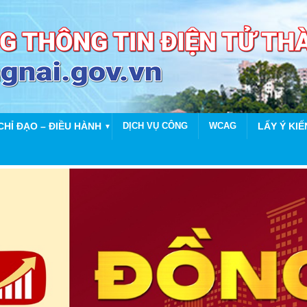
CHỈ ĐẠO – ĐIỀU HÀNH
DỊCH VỤ CÔNG
WCAG
LẤY Ý KIẾ
▼