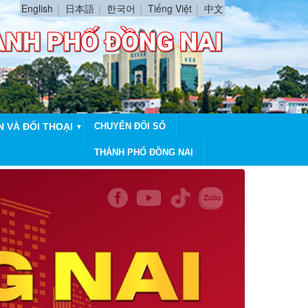
English
日本語
한국어
Tiếng Việt
中文
N VÀ ĐỐI THOẠI
CHUYỂN ĐỔI SỐ
▼
THÀNH PHỐ ĐỒNG NAI