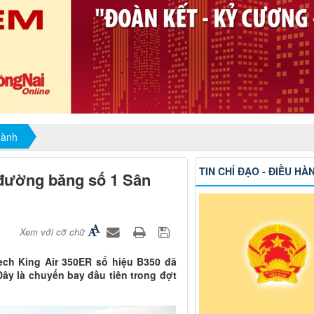
hành
TIN CHỈ ĐẠO - ĐIỀU HÀ
 đường băng số 1 Sân
Xem với cỡ chữ
ch King Air 350ER số hiệu B350 đã
ây là chuyến bay đầu tiên trong đợt