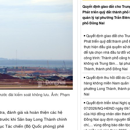
Quyết định giao đất cho Trun
Phát triển quỹ đất thành phố
quản lý tại phường Trấn Biên
phố Đồng Nai
Quyết định giao đất cho Tr
Phát triển quỹ đất thành phố
thực hiện đấu giá quyền sử d
để lựa chọn nhà đầu tư đối vớ
công trình: Thành phố cảng 
không và Trung tâm… tại ph
Thành, thành phố Đồng Nai
Quyết định thu hồi đất do C
hàng không miền Nam quản l
phường Long Thành, thành 
Nai
rước đài kiểm soát không lưu. Ảnh: Phạm
Quyết định triển khai Nghị 
07/2026/NQ-HĐND ngày 09/
ra, đánh giá và hoàn thiện các hệ
của Hội đồng nhân dân thàn
Đồng Nai quy định nguyên tắc
i trước khi Sân bay Long Thành chính
chí,… vùng đồng bào dân tộc
ục Tác chiến (Bộ Quốc phòng) phê