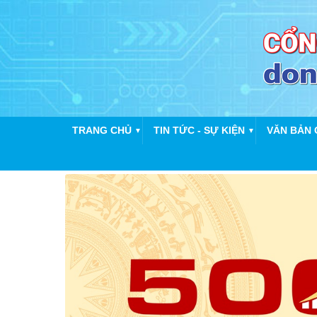
TRANG CHỦ
TIN TỨC - SỰ KIỆN
VĂN BẢN 
▼
▼