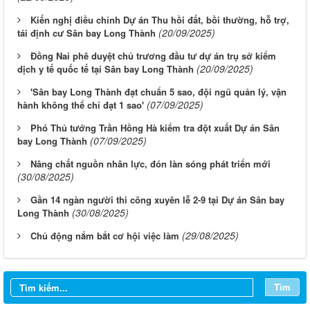
Kiến nghị điều chỉnh Dự án Thu hồi đất, bồi thường, hỗ trợ,
(20/09/2025)
tái định cư Sân bay Long Thành
Đồng Nai phê duyệt chủ trương đầu tư dự án trụ sở kiểm
(20/09/2025)
dịch y tế quốc tế tại Sân bay Long Thành
'Sân bay Long Thành đạt chuẩn 5 sao, đội ngũ quản lý, vận
(07/09/2025)
hành không thể chỉ đạt 1 sao'
Phó Thủ tướng Trần Hồng Hà kiểm tra đột xuất Dự án Sân
(07/09/2025)
bay Long Thành
Nâng chất nguồn nhân lực, đón làn sóng phát triển mới
(30/08/2025)
Gần 14 ngàn người thi công xuyên lễ 2-9 tại Dự án Sân bay
(30/08/2025)
Long Thành
(29/08/2025)
Chủ động nắm bắt cơ hội việc làm
Từ ngày 03/8/2026 đến ngày 09/8/2026
Từ ngày 27/7/2026 đến ngày 02/8/2026
Tìm
Từ ngày 20/7/2026 đến ngày 26/7/2026