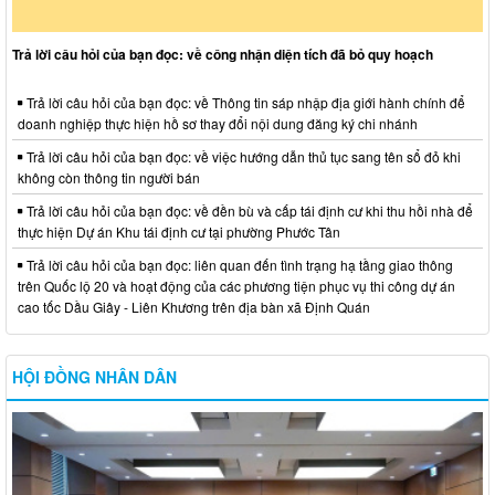
Trả lời câu hỏi của bạn đọc: về công nhận diện tích đã bỏ quy hoạch
Trả lời câu hỏi của bạn đọc: về Thông tin sáp nhập địa giới hành chính để
doanh nghiệp thực hiện hồ sơ thay đổi nội dung đăng ký chi nhánh
Trả lời câu hỏi của bạn đọc: về việc hướng dẫn thủ tục sang tên sổ đỏ khi
không còn thông tin người bán
Trả lời câu hỏi của bạn đọc: về đền bù và cấp tái định cư khi thu hồi nhà để
thực hiện Dự án Khu tái định cư tại phường Phước Tân
Trả lời câu hỏi của bạn đọc: liên quan đến tình trạng hạ tầng giao thông
trên Quốc lộ 20 và hoạt động của các phương tiện phục vụ thi công dự án
cao tốc Dầu Giây - Liên Khương trên địa bàn xã Định Quán
HỘI ĐỒNG NHÂN DÂN