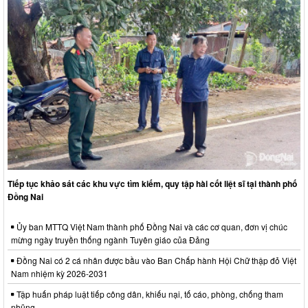
Tiếp tục khảo sát các khu vực tìm kiếm, quy tập hài cốt liệt sĩ tại thành phố
Đồng Nai
Ủy ban MTTQ Việt Nam thành phố Đồng Nai và các cơ quan, đơn vị chúc
mừng ngày truyền thống ngành Tuyên giáo của Đảng
Đồng Nai có 2 cá nhân được bầu vào Ban Chấp hành Hội Chữ thập đỏ Việt
Nam nhiệm kỳ 2026-2031
Tập huấn pháp luật tiếp công dân, khiếu nại, tố cáo, phòng, chống tham
nhũng