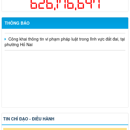
626,176,647
một lần cho người dân trên địa bàn thành phố Đồng Nai
Hỗ trợ đăng tải thông tin hợp nhất, thay đổi địa chỉ trụ sở làm
việc
THÔNG BÁO
Công khai thông tin vi phạm pháp luật trong lĩnh vực đất đai, tại
phường Hố Nai
TIN CHỈ ĐẠO - ĐIỀU HÀNH