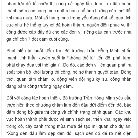
nhân lực để tổ chức thi công cả ngày lẫn đêm, ưu tiên hoàn
thành sớm các hạng mục nhằm hạn chế ảnh hưởng của thời tiết
khi mùa mưa. Một số hạng mục trọng yếu đang đạt kết quả tích
cực như hệ thống tuynel đã hoàn thành, nguồn điện phục vụ thi
công được cấp đầy đủ cho các đơn vị, riêng cầu cạn trước nhà
ga chỉ còn 7 đốt dầm cuối cùng.
Phát biểu tại buổi kiểm tra, Bộ trưởng Trần Hồng Minh nhấn
mạnh tinh thần xuyên suốt là “không thể lùi tiến độ, phải làm,
phải chạy đua với thời gian”. Do đó, các đơn vị liên quan phải rà
soát toàn bộ khối lượng thi công, hồ sơ thanh quyết toán. Đồng
thời, quan tâm chăm lo, động viên đội ngũ kỹ sư, công nhân
đang bám công trường ngày đêm.
Đối với công tác hoàn thiện, Bộ trưởng Trần Hồng Minh yêu cầu
thực hiện theo phương châm làm đến đâu dứt điểm đến đó, bảo
đảm đồng bộ giữa thi công và chỉnh trang cảnh quan. Các khu
vực hoàn thành phải được vệ sinh sạch sẽ, triển khai ngay việc
trồng cỏ, cây xanh trong mùa mưa để tạo mĩ quan cho dự án.
“Xong đến đâu làm đẹp đến đó, sạch đến đó để rõ nét diện