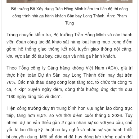
Bộ trưởng Bộ Xây dựng Trần Hồng Minh kiểm tra tiến độ thi công
công trình nhà ga hành khách Sân bay Long Thành. Ảnh: Phạm
Tùng
Trong chuyến kiểm tra, Bộ trưởng Trần Hồng Minh và các thành
viên đoàn công tác đã khảo sát hàng loạt hạng mục trọng điểm
gồm: hệ thống giao thông kết nối, tuyến giao thông nội cảng,
khu vực sân đỗ tàu bay, cầu cạn và nhà ga hành khách.
Theo Tổng công ty Cảng hàng không Việt Nam (ACV), giá trị
thực hiện toàn Dự án Sân bay Long Thành đến nay đạt trên
76%. Các nhà thầu đang đồng loạt tăng tốc, tổ chức thi công “3
ca, 4 kíp” xuyên ngày đêm, đồng thời hưởng ứng đợt thi đua
“180 ngày tăng tốc về đích”.
Hiện công trường duy trì trung bình hơn 6,8 ngàn lao động trực
tiếp, tăng hơn 6,5% so với thời điểm cuối tháng 5-2026. Tuy
nhiên, dự án vẫn thiếu gần 2 ngàn nhân sự so với yêu cầu, chủ
yếu là lao động kỹ thuật có tay nghề và nhân sự vận hành thiết
bị chuyên dụng. Một số đơn vị đã huy động lực lượng quân đội