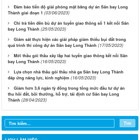
Đảm bảo tiến độ giải phóng mặt bằng dự án Sân bay Long
(03/06/2023)
Thành giai đoạn 1
Chi trả tiền đền bù dự án tuyến giao thông số 1 kết nối Sân
(25/05/2023)
bay Long Thành
Giám sát thực hiện các giải pháp giảm thiểu bụi đất trong
(17/05/2023)
quá trình thi công dự án Sân bay Long Thành
Mời thầu gói thầu xây lắp hai tuyến giao thông kết nối Sân
(16/05/2023)
bay Long Thành
Lựa chọn nhà thầu gói thầu nhà ga Sân bay Long Thành
(16/05/2023)
đáp ứng năng lực, kinh nghiệm
Giảm hơn 3,6 ngàn tỷ đồng trong tổng mức đầu tư dự án
thu hồi đất, bồi thường, hỗ trợ, tái định cư Sân bay Long
(28/04/2023)
Thành
Từ ngày 03/8/2026 đến ngày 09/8/2026
Từ ngày 27/7/2026 đến ngày 02/8/2026
Tìm
Từ ngày 20/7/2026 đến ngày 26/7/2026
Từ ngày 13/7/2026 đến ngày 18/7/2026
LỊCH LÀM VIỆC