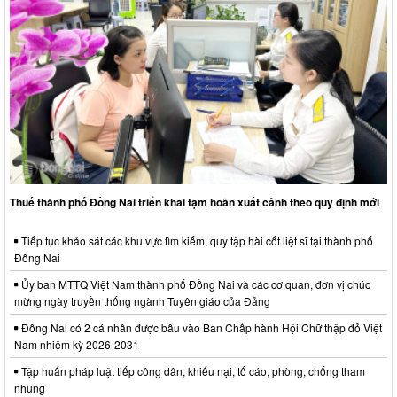
Thuế thành phố Đồng Nai triển khai tạm hoãn xuất cảnh theo quy định mới
Tiếp tục khảo sát các khu vực tìm kiếm, quy tập hài cốt liệt sĩ tại thành phố
Đồng Nai
Ủy ban MTTQ Việt Nam thành phố Đồng Nai và các cơ quan, đơn vị chúc
mừng ngày truyền thống ngành Tuyên giáo của Đảng
Đồng Nai có 2 cá nhân được bầu vào Ban Chấp hành Hội Chữ thập đỏ Việt
Nam nhiệm kỳ 2026-2031
Tập huấn pháp luật tiếp công dân, khiếu nại, tố cáo, phòng, chống tham
nhũng