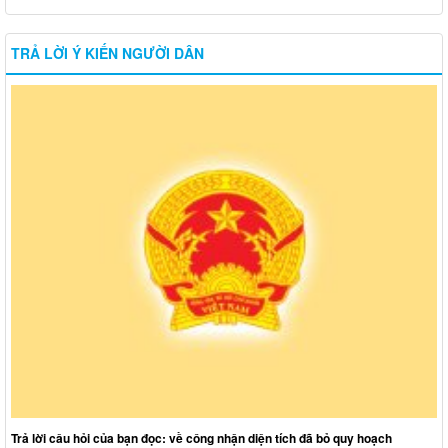
TRẢ LỜI Ý KIẾN NGƯỜI DÂN
Trả lời câu hỏi của bạn đọc: về công nhận diện tích đã bỏ quy hoạch