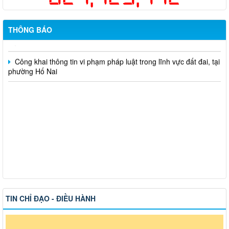
Hỗ trợ đăng tải thông tin hợp nhất, thay đổi địa chỉ trụ sở làm
việc
THÔNG BÁO
Công khai thông tin vi phạm pháp luật trong lĩnh vực đất đai, tại
phường Hố Nai
TIN CHỈ ĐẠO - ĐIỀU HÀNH