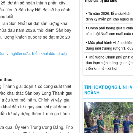
Thuế giá trị gia tăng
2025, dự án sẽ hoàn thành phần xây
u tiên từ Sân bay Nội Bài sẽ hạ cánh
Từ năm 2026, tổ chức khám
ho biết.
định kỳ miễn phí cho người d
Tân Sơn Nhất sẽ đạt sản lượng khai
Chính phủ thông qua 3 chí
g nửa đầu năm 2026, thời điểm Sân bay
của Luật Nuôi con nuôi (sửa 
i, lượng khách quốc tế sẽ đạt mức 20
Mức phạt hành vi lấn, chiếm
dụng môi trường rừng trái qu
n vị nghiên cứu, triển khai đầu tư xây
Thủ tướng Chính phủ phát đ
đua thực hiện thắng lợi nhiệ
triển kinh tế - xã hội
i thác
Thành giai đoạn 1 có công suất thiết
TIN HOẠT ĐỘNG LĨNH 
NGÀNH
vào khai thác Sân bay Long Thành giai
riệu lượt mỗi năm. Chính vì vậy, giai
khai đầu tư ngay sau khi giai đoạn 1
i đầu tư xây dựng thêm 1 nhà ga hành
vừa qua, Ủy viên Trung ương Đảng, Phó