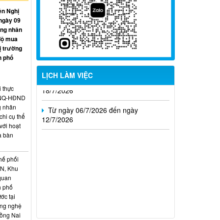
Từ ngày 27/7/2026 đến ngày
ện Nghị
02/8/2026
ngày 09
ồng nhân
Từ ngày 20/7/2026 đến ngày
độ mua
26/7/2026
ị trường
h phố
Từ ngày 13/7/2026 đến ngày
LỊCH LÀM VIỆC
18/7/2026
i thực
Từ ngày 06/7/2026 đến ngày
6/NQ-HĐND
12/7/2026
g nhân
hi cụ thể
với hoạt
a bàn
hế phối
CN, Khu
 quan
h phố
ớc tại
ông nghệ
Đồng Nai