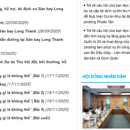
Trả lời câu hỏi của bạn đọc:
g, hỗ trợ, tái định cư Sân bay Long
bù và cấp tái định cư khi thu 
để thực hiện Dự án Khu tái đị
phường Phước Tân
(22/09/2025)
nh
Trả lời câu hỏi của bạn đọc:
(26/09/2025)
 Sân bay Long Thành
đến tình trạng hạ tầng giao t
g dẫn đường tại Sân bay Long Thành
Quốc lộ 20 và hoạt động của
phương tiện phục vụ thi công
cao tốc Dầu Giây - Liên Khươ
/10/2025)
địa bàn xã Định Quán
nh Dự án Thu hồi đất, bồi thường, hỗ
(17/11/2025)
gì là không thể” (Bài 1)
HỘI ĐỒNG NHÂN DÂN
(17/11/2025)
 bay
(18/11/2025)
gì là không thể” (Bài 2)
(19/11/2025)
gì là không thể”( Bài 3)
(20/11/2025)
gì là không thể” (Bài 4)
gì là không thể” (Bài cuối)