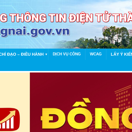
CHỈ ĐẠO – ĐIỀU HÀNH
DỊCH VỤ CÔNG
WCAG
LẤY Ý KIẾ
▼