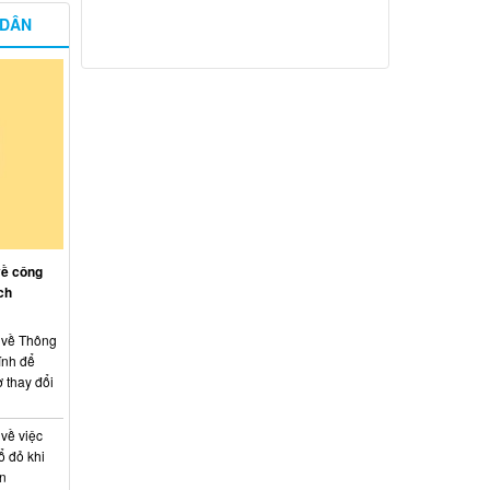
 DÂN
về công
ch
: về Thông
ính để
 thay đổi
 về việc
ổ đỏ khi
án