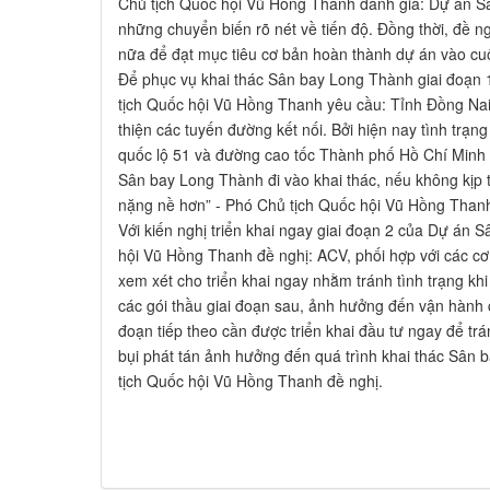
Chủ tịch Quốc hội Vũ Hồng Thanh đánh giá: Dự án S
những chuyển biến rõ nét về tiến độ. Đồng thời, đề ng
nữa để đạt mục tiêu cơ bản hoàn thành dự án vào cu
Để phục vụ khai thác Sân bay Long Thành giai đoạn
tịch Quốc hội Vũ Hồng Thanh yêu cầu: Tỉnh Đồng Nai
thiện các tuyến đường kết nối. Bởi hiện nay tình trạng
quốc lộ 51 và đường cao tốc Thành phố Hồ Chí Minh -
Sân bay Long Thành đi vào khai thác, nếu không kịp t
nặng nề hơn” - Phó Chủ tịch Quốc hội Vũ Hồng Tha
Với kiến nghị triển khai ngay giai đoạn 2 của Dự án
hội Vũ Hồng Thanh đề nghị: ACV, phối hợp với các c
xem xét cho triển khai ngay nhằm tránh tình trạng khi 
các gói thầu giai đoạn sau, ảnh hưởng đến vận hành 
đoạn tiếp theo cần được triển khai đầu tư ngay để trá
bụi phát tán ảnh hưởng đến quá trình khai thác Sân 
tịch Quốc hội Vũ Hồng Thanh đề nghị.