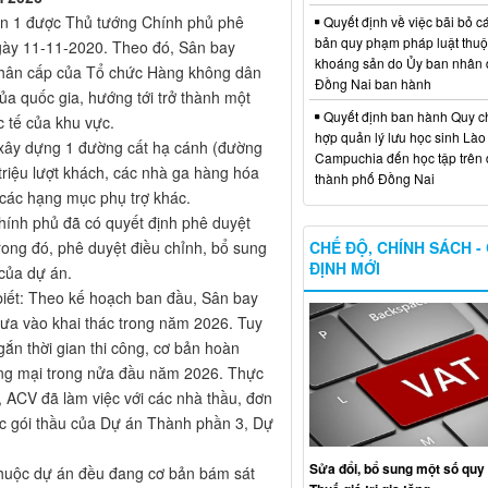
ạn 1 được Thủ tướng Chính phủ phê
Quyết định về việc bãi bỏ c
bản quy phạm pháp luật thuộc
gày 11-11-2020. Theo đó, Sân bay
khoáng sản do Ủy ban nhân 
phân cấp của Tổ chức Hàng không dân
Đồng Nai ban hành
ủa quốc gia, hướng tới trở thành một
Quyết định ban hành Quy c
 tế của khu vực.
hợp quản lý lưu học sinh Lào
 xây dựng 1 đường cất hạ cánh (đường
Campuchia đến học tập trên 
triệu lượt khách, các nhà ga hàng hóa
thành phố Đồng Nai
 các hạng mục phụ trợ khác.
hính phủ đã có quyết định phê duyệt
CHẾ ĐỘ, CHÍNH SÁCH -
ong đó, phê duyệt điều chỉnh, bổ sung
ĐỊNH MỚI
của dự án.
iết: Theo kế hoạch ban đầu, Sân bay
ưa vào khai thác trong năm 2026. Tuy
ắn thời gian thi công, cơ bản hoàn
ơng mại trong nửa đầu năm 2026. Thực
, ACV đã làm việc với các nhà thầu, đơn
 các gói thầu của Dự án Thành phần 3, Dự
Sửa đổi, bổ sung một số quy 
 thuộc dự án đều đang cơ bản bám sát