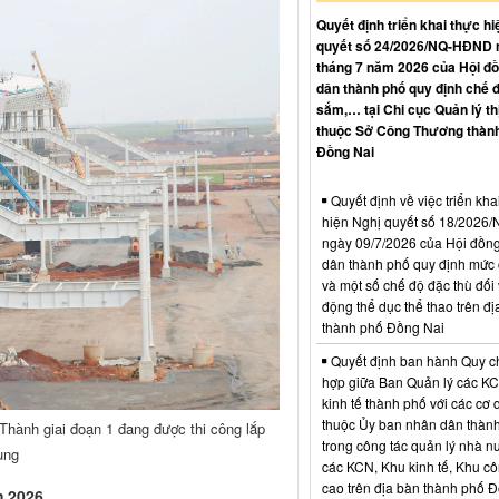
Quyết định triển khai thực hi
quyết số 24/2026/NQ-HĐND 
tháng 7 năm 2026 của Hội đ
dân thành phố quy định chế 
sắm,… tại Chi cục Quản lý th
thuộc Sở Công Thương thàn
Đồng Nai
Quyết định về việc triển kha
hiện Nghị quyết số 18/202
ngày 09/7/2026 của Hội đồn
dân thành phố quy định mức c
và một số chế độ đặc thù đối 
động thể dục thể thao trên đị
thành phố Đồng Nai
Quyết định ban hành Quy c
hợp giữa Ban Quản lý các K
kinh tế thành phố với các cơ
thuộc Ủy ban nhân dân thàn
Thành giai đoạn 1 đang được thi công lắp
trong công tác quản lý nhà nư
ùng
các KCN, Khu kinh tế, Khu c
cao trên địa bàn thành phố 
m 2026