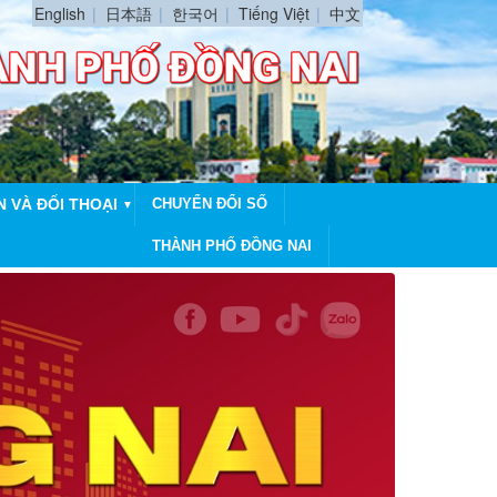
English
日本語
한국어
Tiếng Việt
中文
N VÀ ĐỐI THOẠI
CHUYỂN ĐỔI SỐ
▼
THÀNH PHỐ ĐỒNG NAI