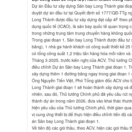
Dự án Đầu tư xây dựng Sân bay Long Thành giai đo
duyệt dự án đầu tư tại Quyết định số 1777/QĐ-TTg n
Long Thành được đầu tư xây dựng đạt cấp 4F theo 
dụng quốc tế (ICAO), là sân bay quốc tế quan trọng c
trong những trung tâm trung chuyển hàng không quốc
Trong giai đoạn 1, Sân bay Long Thành được đầu tư
băng), 1 nhà ga hành khách có công suất thiết kế 25 
có tổng công suất 1,2 triệu tấn hàng hóa mỗi năm và
Tháng 3-2025, trước kiến nghị của ACV, Thủ tướng C
điều chỉnh Dự án Sân bay Long Thành giai đoạn 1. Tr
xây dựng thêm 1 đường băng ngay trong giai đoạn 1 
Ông Nguyễn Tiến Việt, Phó Tổng giám đốc ACV cho b
Long Thành giai đoạn 1 sẽ hoàn thành xây dựng và đ
nhiên, sau đó, Thủ tướng Chính phủ đã yêu cầu rút ng
thành dự án trong năm 2026, đưa vào khai thác thư
hiện yêu cầu của Thủ tướng Chính phủ, thời gian qua
vị cung ứng thiết bị để thực hiện điều chỉnh tiến độ
án Sân bay Long Thành giai đoạn 1.
Về tiến độ các gói thầu, theo ACV, hiện các gói thầu