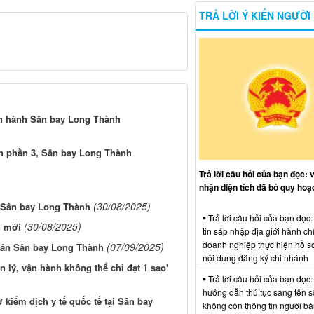
TRẢ LỜI Ý KIẾN NGƯỜI
vận hành Sân bay Long Thành
h phần 3, Sân bay Long Thành
Trả lời câu hỏi của bạn đọc: 
nhận diện tích đã bỏ quy hoạ
(30/08/2025)
n Sân bay Long Thành
Trả lời câu hỏi của bạn đọc
(30/08/2025)
n mới
tin sáp nhập địa giới hành ch
doanh nghiệp thực hiện hồ sơ
(07/09/2025)
 án Sân bay Long Thành
nội dung đăng ký chi nhánh
 lý, vận hành không thể chỉ đạt 1 sao'
Trả lời câu hỏi của bạn đọc:
hướng dẫn thủ tục sang tên s
 kiểm dịch y tế quốc tế tại Sân bay
không còn thông tin người b