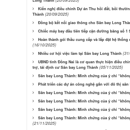
(20/09/2025)
Long Thành
Kiến nghị điều chỉnh Dự án Thu hồi đất, bồi thườn
(20/09/2025)
Thành
Đồng bộ kết nối giao thông cho Sân bay Long Thà
Chiếc máy bay đầu tiên tiếp cận đường băng số 1
Hoàn thành gói thầu cung cấp và lắp đặt hệ thốn
(16/10/2025)
(31
Nhiều cơ hội việc làm tại Sân bay Long Thành
UBND tỉnh Đồng Nai là cơ quan thực hiện điều chỉ
(05/11/2025)
trợ, tái định cư Sân bay Long Thành
Sân bay Long Thành: Minh chứng của ý chí “không 
Phát triển các dự án công nghệ gắn với đô thị sân
Sân bay Long Thành: Minh chứng của ý chí “không 
Sân bay Long Thành: Minh chứng của ý chí “không 
Sân bay Long Thành: Minh chứng của ý chí “không 
Sân bay Long Thành: Minh chứng của ý chí “không 
(21/11/2025)