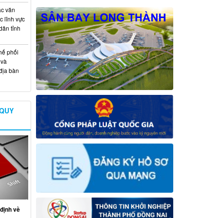
ác văn
 lĩnh vực
dân tỉnh
hế phối
 và
địa bàn
 QUY
định về