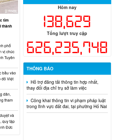
nhân chủ trì thực hiện nhiệm vụ khoa
Hôm nay
học và công nghệ cấp thành phố sử
138,629
dụng ngân sách nhà nước đặt hàng thực
c tìm
hiện năm 2026 (đợt 1) lần 3
ại thành
Tổng lượt truy cập
Kế hoạch Thông tin, tuyên truyền triển
khai Kế hoạch Khám sức khỏe định kỳ
626,235,748
hoặc khám sàng lọc miễn phí ít nhất mỗi
nh phố
năm một lần cho người dân trên địa bàn
n vị chúc
thành phố Đồng Nai
nh Tuyên
THÔNG BÁO
Hỗ trợ đăng tải thông tin hợp nhất,
c bầu vào
thay đổi địa chỉ trụ sở làm việc
 đỏ Việt
Công khai thông tin vi phạm pháp luật
g dân,
trong lĩnh vực đất đai, tại phường Hố Nai
ống tham
 duyệt và
, quy tập
Minh Đức