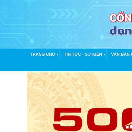
TRANG CHỦ
TIN TỨC - SỰ KIỆN
VĂN BẢN 
▼
▼