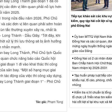
ân bay Long Thành giai đoạn 1 đã có
hị các đơn vị liên quan phải nỗ lực hơn
ối năm 2025.
Tiếp tục khảo sát các khu vự
 1 trong nửa đầu năm 2026, Phó Chủ
kiếm, quy tập hài cốt liệt sĩ t
 và các đơn vị liên quan phải sớm hoàn
phố Đồng Nai
 ùn tắc thường xuyên xảy ra, nhất là
 Long Thành - Dầu Giây. “Tới đây, khi
Ủy ban MTTQ Việt Nam thà
hời xử lý thì lưu thông sẽ bị ảnh hưởng
Đồng Nai và các cơ quan, đơ
mừng ngày truyền thống ngà
nh nhấn mạnh.
giáo của Đảng
 Sân bay Long Thành, Phó Chủ tịch Quốc
ơ quan chức năng báo cáo Quốc hội
Đồng Nai có 2 cá nhân đượ
Ban Chấp hành Hội Chữ thập
giai đoạn 1 đi vào khai thác thi công
Nam nhiệm kỳ 2026-2031
của sân bay. “Một số hạng mục giai
nh tác động của việc thi công xây dựng,
Tập huấn pháp luật tiếp côn
khiếu nại, tố cáo, phòng, ch
bay Long Thành giai đoạn 1” - Phó Chủ
nhũng
Kiểm tra vị trí chuẩn bị tổng
tổ chức Lễ Triển khai tìm kiếm
Tác giả:
Phạm Tùng
hài cốt liệt sĩ tại khu vực xã 