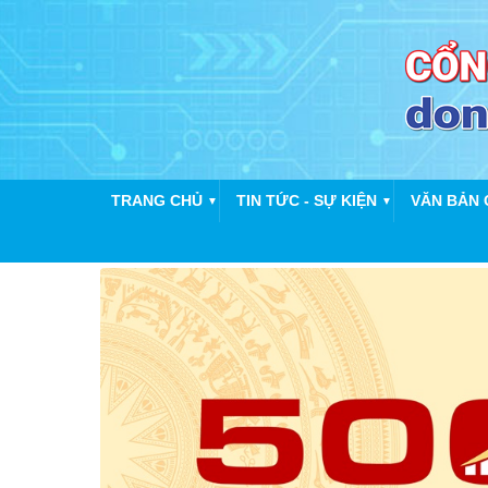
TRANG CHỦ
TIN TỨC - SỰ KIỆN
VĂN BẢN 
▼
▼