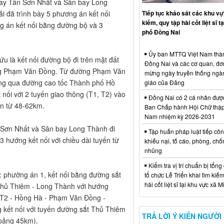
 bay Tân Sơn Nhất và Sân bay Long
ải đã trình bày 5 phương án kết nối
Tiếp tục khảo sát các khu vự
kiếm, quy tập hài cốt liệt sĩ t
g án kết nối bằng đường bộ và 3
phố Đồng Nai
Ủy ban MTTQ Việt Nam thà
u là kết nối đường bộ đi trên mặt đất
Đồng Nai và các cơ quan, đơ
ờng Phạm Văn Đồng. Từ đường Phạm Văn
mừng ngày truyền thống ngà
ông qua đường cao tốc Thành phố Hồ
giáo của Đảng
 nối với 2 tuyến giao thông (T1, T2) vào
Đồng Nai có 2 cá nhân đượ
ến từ 48-62km.
Ban Chấp hành Hội Chữ thập
Nam nhiệm kỳ 2026-2031
 Sơn Nhất và Sân bay Long Thành đi
Tập huấn pháp luật tiếp côn
 hướng kết nối với chiều dài tuyến từ
khiếu nại, tố cáo, phòng, ch
nhũng
Kiểm tra vị trí chuẩn bị tổng
 phường án 1, kết nối bằng đường sắt
tổ chức Lễ Triển khai tìm kiếm
hài cốt liệt sĩ tại khu vực xã 
 Thủ Thiêm - Long Thành với hướng
, T2 - Hồng Hà - Phạm Văn Đồng -
 kết nối với tuyến đường sắt Thủ Thiêm
TRẢ LỜI Ý KIẾN NGƯỜI
oảng 45km).