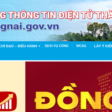
CHỈ ĐẠO – ĐIỀU HÀNH
DỊCH VỤ CÔNG
WCAG
LẤY Ý KIẾ
▼