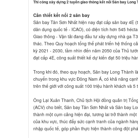
Thi công xây dựng 2 tuyến giao thông kết nối Sân bay Long
Cần thiết kết nối 2 sân bay
Sân bay Tân Sơn Nhất hiện nay đạt cấp sân bay 4E 
dân dụng quốc tế - ICAO), có diện tích hơn 545 hécta
Giao thông - Vận tải đang đầu tư xây dựng nhà ga T3,
thác. Theo Quy hoạch tổng thể phát triển hệ thống c
kỳ 2021 - 2030, tầm nhìn đến năm 2050 của Thủ tướ
đạt cấp 4E, công suất thiết kế dự kiến đạt 50 triệu h
Trong khi đó, theo quy hoạch, Sân bay Long Thành là
chuyển trong khu vực Đông Nam Á, có khả năng cạnh
trên thế giới với công suất 100 triệu hành khách và 5
Ông Lại Xuân Thanh, Chủ tịch Hội đồng quản trị Tổ
(ACV) cho biết, Sân bay Tân Sơn Nhất và Sân bay Lo
thành một cụm cảng hiện đại, tương lai trở thành mộ
của khu vực, thúc đẩy sức cạnh tranh của ngành hàn
nhập quốc tế, góp phần thực hiện thành công đột phá