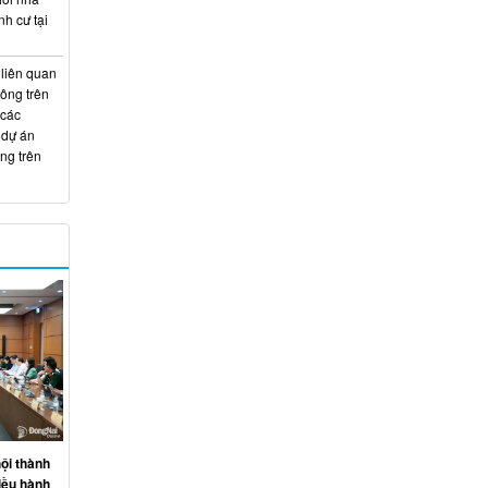
nh cư tại
 liên quan
hông trên
 các
 dự án
ng trên
ội thành
iều hành