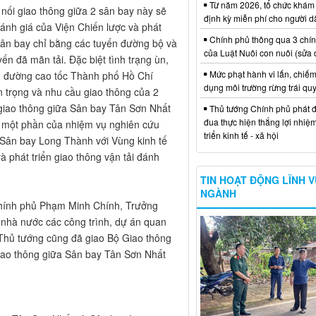
Từ năm 2026, tổ chức khám
t nối giao thông giữa 2 sân bay này sẽ
định kỳ miễn phí cho người d
đánh giá của Viện Chiến lược và phát
Chính phủ thông qua 3 chí
2 sân bay chỉ bằng các tuyến đường bộ và
của Luật Nuôi con nuôi (sửa 
ến đã mãn tải. Đặc biệt tình trạng ùn,
Mức phạt hành vi lấn, chiếm
1, đường cao tốc Thành phố Hồ Chí
dụng môi trường rừng trái qu
 trọng và nhu cầu giao thông của 2
 giao thông giữa Sân bay Tân Sơn Nhất
Thủ tướng Chính phủ phát đ
đua thực hiện thắng lợi nhiệ
à một phần của nhiệm vụ nghiên cứu
triển kinh tế - xã hội
 Sân bay Long Thành với Vùng kinh tế
 phát triển giao thông vận tải đánh
TIN HOẠT ĐỘNG LĨNH 
NGÀNH
Chính phủ Phạm Minh Chính, Trưởng
o nhà nước các công trình, dự án quan
, Thủ tướng cũng đã giao Bộ Giao thông
giao thông giữa Sân bay Tân Sơn Nhất