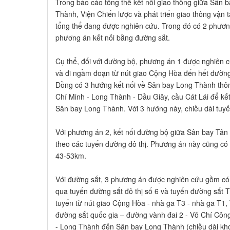
Trong báo cáo tổng thể kết nối giao thông giữa Sân
Thành, Viện Chiến lược và phát triển giao thông vận t
tổng thể đang được nghiên cứu. Trong đó có 2 phươn
phương án kết nối bằng đường sắt.
Cụ thể, đối với đường bộ, phương án 1 được nghiên cứ
và đi ngầm đoạn từ nút giao Cộng Hòa đến hết đư
Đồng có 3 hướng kết nối về Sân bay Long Thành th
Chí Minh - Long Thành - Dầu Giây, cầu Cát Lái để kết
Sân bay Long Thành. Với 3 hướng này, chiều dài tuy
Với phương án 2, kết nối đường bộ giữa Sân bay Tân
theo các tuyến đường đô thị. Phương án này cũng có 3
43-53km.
Với đường sắt, 3 phương án được nghiên cứu gồm có:
qua tuyến đường sắt đô thị số 6 và tuyến đường sắt
tuyến từ nút giao Cộng Hòa - nhà ga T3 - nhà ga T1
đường sắt quốc gia – đường vành đai 2 - Võ Chí Công
- Long Thành đến Sân bay Long Thành (chiều dài kh