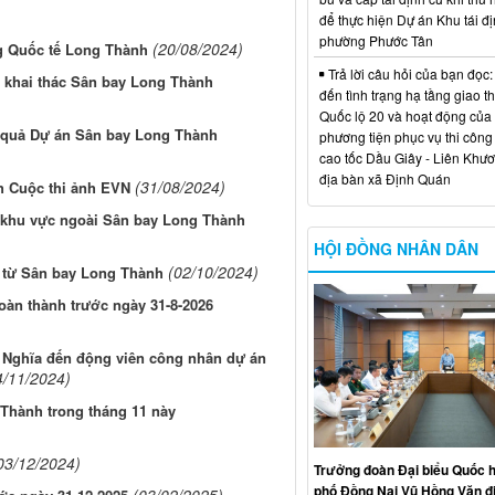
để thực hiện Dự án Khu tái đị
phường Phước Tân
(20/08/2024)
ng Quốc tế Long Thành
Trả lời câu hỏi của bạn đọc:
ụ khai thác Sân bay Long Thành
đến tình trạng hạ tầng giao t
Quốc lộ 20 và hoạt động của
ệu quả Dự án Sân bay Long Thành
phương tiện phục vụ thi công
cao tốc Dầu Giây - Liên Khươ
địa bàn xã Định Quán
(31/08/2024)
h Cuộc thi ảnh EVN
c khu vực ngoài Sân bay Long Thành
HỘI ĐỒNG NHÂN DÂN
(02/10/2024)
n từ Sân bay Long Thành
àn thành trước ngày 31-8-2026
Nghĩa đến động viên công nhân dự án
4/11/2024)
 Thành trong tháng 11 này
03/12/2024)
Trưởng đoàn Đại biểu Quốc h
phố Đồng Nai Vũ Hồng Văn đ