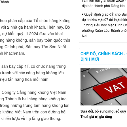
và miền núi giai đoạn 2026 -
 Thành
địa bàn thành phố Đồng Nai
Quyết định giao đất cho Ba
dự án khu vực 07 để thực hiệ
(theo phân cấp của Tổ chức hàng không
Trường Tiểu học Mạc Đĩnh Chi
 với 2 nhà ga hành khách. Hiện nay, Bộ
phường Xuân Lộc, thành ph
 dự kiến quý III-2024 đưa vào khai
Nai
ảng hàng không, sân bay toàn quốc thời
ng Chính phủ, Sân bay Tân Sơn Nhất
ành khách/năm.
CHẾ ĐỘ, CHÍNH SÁCH -
ĐỊNH MỚI
 sân bay cấp 4F, có chức năng trung
 tranh với các cảng hàng không lớn
 triệu tấn hàng hóa mỗi năm.
ng Công ty Cảng hàng không Việt Nam
ng Thành là hai cảng hàng không tạo
t trong những trung tâm hàng không lớn
Sửa đổi, bổ sung một số quy 
g không Việt Nam trên con đường hội
Thuế giá trị gia tăng
 chiến lược về hạ tầng giao thông.