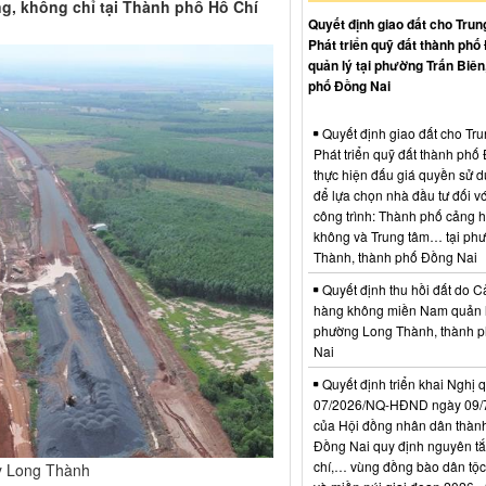
g, không chỉ tại Thành phố Hồ Chí
Quyết định giao đất cho Trun
Phát triển quỹ đất thành phố
quản lý tại phường Trấn Biên
phố Đồng Nai
Quyết định giao đất cho Tr
Phát triển quỹ đất thành phố
thực hiện đấu giá quyền sử d
để lựa chọn nhà đầu tư đối vớ
công trình: Thành phố cảng 
không và Trung tâm… tại ph
Thành, thành phố Đồng Nai
Quyết định thu hồi đất do C
hàng không miền Nam quản l
phường Long Thành, thành 
Nai
Quyết định triển khai Nghị 
07/2026/NQ-HĐND ngày 09/
của Hội đồng nhân dân thàn
Đồng Nai quy định nguyên tắc
chí,… vùng đồng bào dân tộc
ay Long Thành