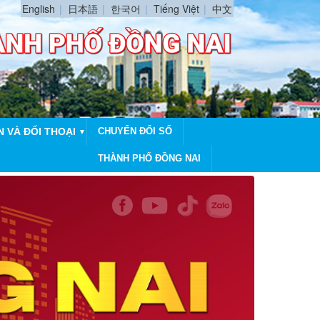
English
日本語
한국어
Tiếng Việt
中文
N VÀ ĐỐI THOẠI
CHUYỂN ĐỔI SỐ
▼
THÀNH PHỐ ĐỒNG NAI