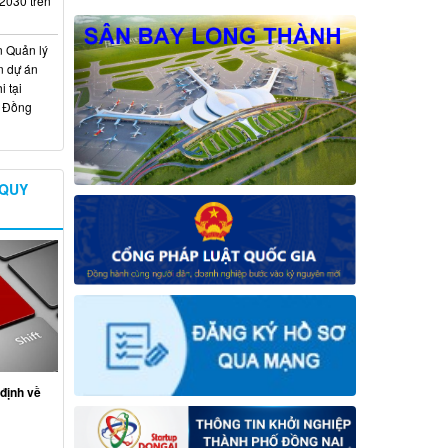
 2030 trên
n Quản lý
n dự án
 tại
ố Đồng
 QUY
định về