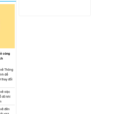
về công
ch
: về Thông
ính để
 thay đổi
 về việc
ổ đỏ khi
án
 về đền
hồi nhà