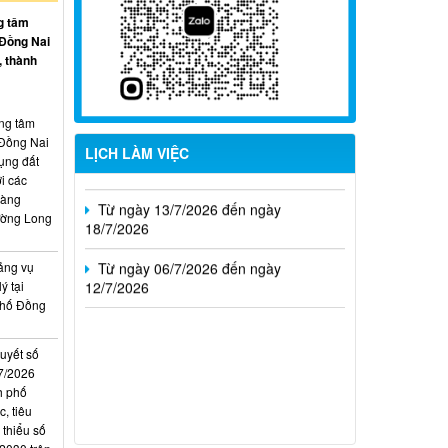
Từ ngày 03/8/2026 đến ngày
g tâm
09/8/2026
 Đồng Nai
, thành
Từ ngày 27/7/2026 đến ngày
02/8/2026
ung tâm
Từ ngày 20/7/2026 đến ngày
 Đồng Nai
26/7/2026
LỊCH LÀM VIỆC
ụng đất
i các
Từ ngày 13/7/2026 đến ngày
hàng
18/7/2026
ường Long
Từ ngày 06/7/2026 đến ngày
12/7/2026
ảng vụ
ý tại
phố Đồng
quyết số
7/2026
h phố
, tiêu
 thiểu số