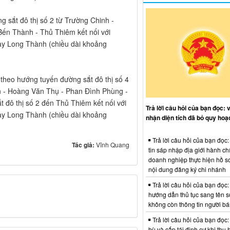
 sắt đô thị số 2 từ Trường Chinh -
ến Thành - Thủ Thiêm kết nối với
y Long Thành (chiều dài khoảng
 theo hướng tuyến đường sắt đô thị số 4
n - Hoàng Văn Thụ - Phan Đình Phùng -
 đô thị số 2 đến Thủ Thiêm kết nối với
Trả lời câu hỏi của bạn đọc: 
y Long Thành (chiều dài khoảng
nhận diện tích đã bỏ quy hoạ
Trả lời câu hỏi của bạn đọc
Tác giả:
Vĩnh Quang
tin sáp nhập địa giới hành ch
doanh nghiệp thực hiện hồ sơ
nội dung đăng ký chi nhánh
Trả lời câu hỏi của bạn đọc:
hướng dẫn thủ tục sang tên s
không còn thông tin người b
Trả lời câu hỏi của bạn đọc:
bù và cấp tái định cư khi thu 