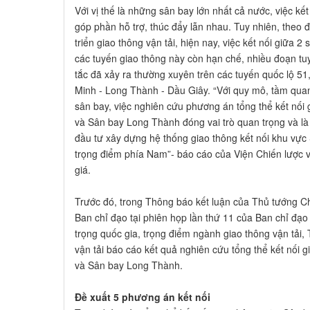
Với vị thế là những sân bay lớn nhất cả nước, việc kế
góp phần hỗ trợ, thúc đẩy lẫn nhau. Tuy nhiên, theo 
triển giao thông vận tải, hiện nay, việc kết nối giữa 
các tuyến giao thông này còn hạn chế, nhiều đoạn tuy
tắc đã xảy ra thường xuyên trên các tuyến quốc lộ 5
Minh - Long Thành - Dầu Giây. “Với quy mô, tầm quan
sân bay, việc nghiên cứu phương án tổng thể kết nối
và Sân bay Long Thành đóng vai trò quan trọng và l
đầu tư xây dựng hệ thống giao thông kết nối khu vực
trọng điểm phía Nam”- báo cáo của Viện Chiến lược và
giá.
Trước đó, trong Thông báo kết luận của Thủ tướng 
Ban chỉ đạo tại phiên họp lần thứ 11 của Ban chỉ đạ
trọng quốc gia, trọng điểm ngành giao thông vận tải
vận tải báo cáo kết quả nghiên cứu tổng thể kết nối 
và Sân bay Long Thành.
Đề xuất 5 phương án kết nối