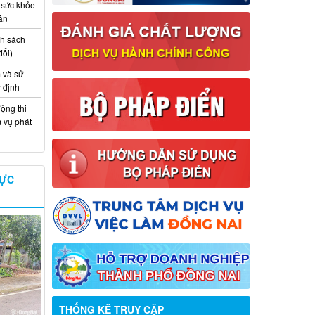
 sức khỏe
ân
nh sách
đổi)
 và sử
y định
ộng thi
m vụ phát
VỰC
THỐNG KÊ TRUY CẬP