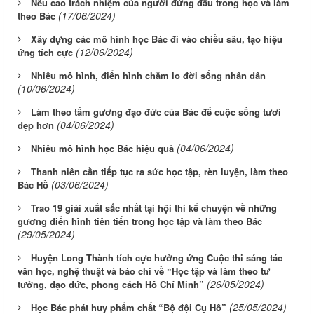
Nêu cao trách nhiệm của người đứng đầu trong học và làm
(17/06/2024)
theo Bác
Xây dựng các mô hình học Bác đi vào chiều sâu, tạo hiệu
(12/06/2024)
ứng tích cực
Nhiều mô hình, điển hình chăm lo đời sống nhân dân
(10/06/2024)
Làm theo tấm gương đạo đức của Bác để cuộc sống tươi
(04/06/2024)
đẹp hơn
(04/06/2024)
Nhiều mô hình học Bác hiệu quả
Thanh niên cần tiếp tục ra sức học tập, rèn luyện, làm theo
(03/06/2024)
Bác Hồ
Trao 19 giải xuất sắc nhất tại hội thi kể chuyện về những
gương điển hình tiên tiến trong học tập và làm theo Bác
(29/05/2024)
Huyện Long Thành tích cực hưởng ứng Cuộc thi sáng tác
văn học, nghệ thuật và báo chí về “Học tập và làm theo tư
(26/05/2024)
tưởng, đạo đức, phong cách Hồ Chí Minh”
(25/05/2024)
Học Bác phát huy phẩm chất “Bộ đội Cụ Hồ”