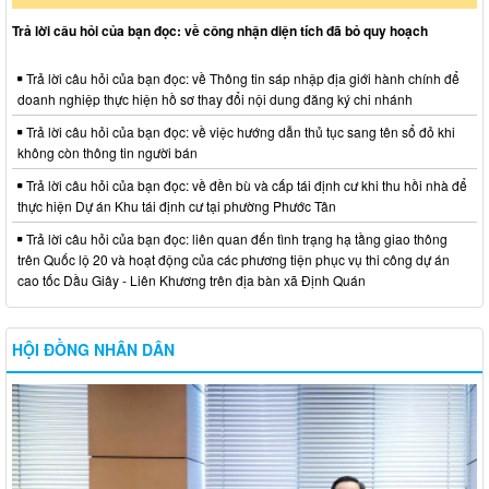
Trả lời câu hỏi của bạn đọc: về công nhận diện tích đã bỏ quy hoạch
Trả lời câu hỏi của bạn đọc: về Thông tin sáp nhập địa giới hành chính để
doanh nghiệp thực hiện hồ sơ thay đổi nội dung đăng ký chi nhánh
Trả lời câu hỏi của bạn đọc: về việc hướng dẫn thủ tục sang tên sổ đỏ khi
không còn thông tin người bán
Trả lời câu hỏi của bạn đọc: về đền bù và cấp tái định cư khi thu hồi nhà để
thực hiện Dự án Khu tái định cư tại phường Phước Tân
Trả lời câu hỏi của bạn đọc: liên quan đến tình trạng hạ tầng giao thông
trên Quốc lộ 20 và hoạt động của các phương tiện phục vụ thi công dự án
cao tốc Dầu Giây - Liên Khương trên địa bàn xã Định Quán
HỘI ĐỒNG NHÂN DÂN