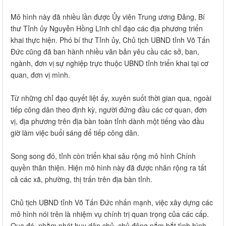
Mô hình này đã nhiều lần được Ủy viên Trung ương Đảng, Bí
thư Tỉnh ủy Nguyễn Hồng Lĩnh chỉ đạo các địa phương triển
khai thực hiện. Phó bí thư Tỉnh ủy, Chủ tịch UBND tỉnh Võ Tấn
Đức cũng đã ban hành nhiều văn bản yêu cầu các sở, ban,
ngành, đơn vị sự nghiệp trực thuộc UBND tỉnh triển khai tại cơ
quan, đơn vị mình.
Từ những chỉ đạo quyết liệt ấy, xuyên suốt thời gian qua, ngoài
tiếp công dân theo định kỳ, người đứng đầu các cơ quan, đơn
vị, địa phương trên địa bàn toàn tỉnh dành một tiếng vào đầu
giờ làm việc buổi sáng để tiếp công dân.
Song song đó, tỉnh còn triển khai sâu rộng mô hình Chính
quyền thân thiện. Hiện mô hình này đã được nhân rộng ra tất
cả các xã, phường, thị trấn trên địa bàn tỉnh.
Chủ tịch UBND tỉnh Võ Tấn Đức nhấn mạnh, việc xây dựng các
mô hình nói trên là nhiệm vụ chính trị quan trọng của các cấp.
Qua đó, nhằm phát huy dân chủ, chủ động nắm bắt tình hình