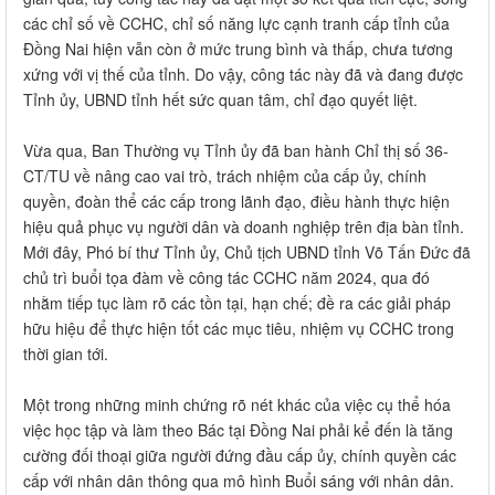
các chỉ số về CCHC, chỉ số năng lực cạnh tranh cấp tỉnh của
Đồng Nai hiện vẫn còn ở mức trung bình và thấp, chưa tương
xứng với vị thế của tỉnh. Do vậy, công tác này đã và đang được
Tỉnh ủy, UBND tỉnh hết sức quan tâm, chỉ đạo quyết liệt.
Vừa qua, Ban Thường vụ Tỉnh ủy đã ban hành Chỉ thị số 36-
CT/TU về nâng cao vai trò, trách nhiệm của cấp ủy, chính
quyền, đoàn thể các cấp trong lãnh đạo, điều hành thực hiện
hiệu quả phục vụ người dân và doanh nghiệp trên địa bàn tỉnh.
Mới đây, Phó bí thư Tỉnh ủy, Chủ tịch UBND tỉnh Võ Tấn Đức đã
chủ trì buổi tọa đàm về công tác CCHC năm 2024, qua đó
nhằm tiếp tục làm rõ các tồn tại, hạn chế; đề ra các giải pháp
hữu hiệu để thực hiện tốt các mục tiêu, nhiệm vụ CCHC trong
thời gian tới.
Một trong những minh chứng rõ nét khác của việc cụ thể hóa
việc học tập và làm theo Bác tại Đồng Nai phải kể đến là tăng
cường đối thoại giữa người đứng đầu cấp ủy, chính quyền các
cấp với nhân dân thông qua mô hình Buổi sáng với nhân dân.