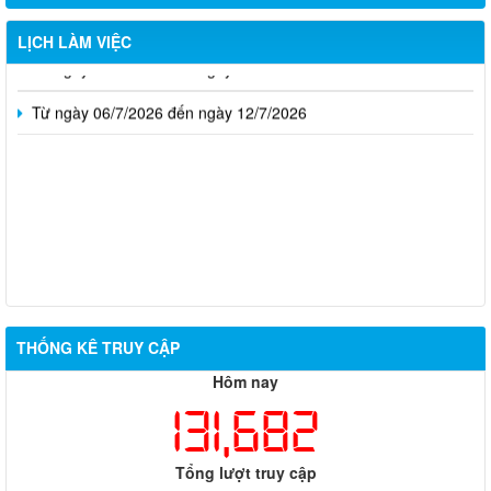
Từ ngày 20/7/2026 đến ngày 26/7/2026
LỊCH LÀM VIỆC
Từ ngày 13/7/2026 đến ngày 18/7/2026
Từ ngày 06/7/2026 đến ngày 12/7/2026
THỐNG KÊ TRUY CẬP
Thông báo về việc tuyển dụng viên chức năm 2026
Hôm nay
131,682
Thông báo tuyển chọn tổ chức và cá nhân chủ trì thực hiện
nhiệm vụ khoa học và công nghệ cấp thành phố sử dụng ngân
sách nhà nước đặt hàng thực hiện năm 2026 (đợt 1) lần 3
Tổng lượt truy cập