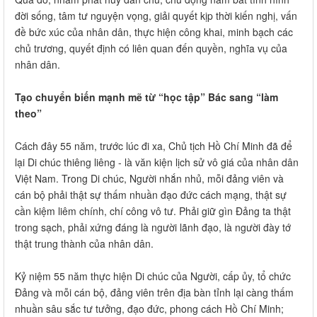
đời sống, tâm tư nguyện vọng, giải quyết kịp thời kiến nghị, vấn
đề bức xúc của nhân dân, thực hiện công khai, minh bạch các
chủ trương, quyết định có liên quan đến quyền, nghĩa vụ của
nhân dân.
Tạo chuyển biến mạnh mẽ từ “học tập” Bác sang “làm
theo”
Cách đây 55 năm, trước lúc đi xa, Chủ tịch Hồ Chí Minh đã để
lại Di chúc thiêng liêng - là văn kiện lịch sử vô giá của nhân dân
Việt Nam. Trong Di chúc, Người nhắn nhủ, mỗi đảng viên và
cán bộ phải thật sự thấm nhuần đạo đức cách mạng, thật sự
cần kiệm liêm chính, chí công vô tư. Phải giữ gìn Đảng ta thật
trong sạch, phải xứng đáng là người lãnh đạo, là người đày tớ
thật trung thành của nhân dân.
Kỷ niệm 55 năm thực hiện Di chúc của Người, cấp ủy, tổ chức
Đảng và mỗi cán bộ, đảng viên trên địa bàn tỉnh lại càng thấm
nhuần sâu sắc tư tưởng, đạo đức, phong cách Hồ Chí Minh;