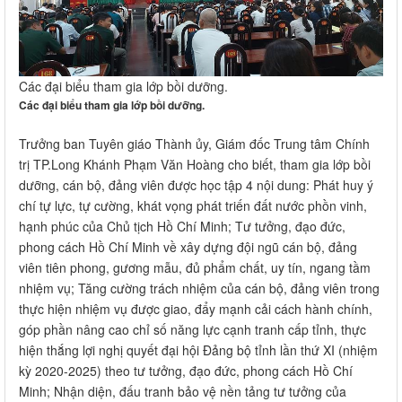
Các đại biểu tham gia lớp bồi dưỡng.
Các đại biểu tham gia lớp bồi dưỡng.
Trưởng ban Tuyên giáo Thành ủy, Giám đốc Trung tâm Chính
trị TP.Long Khánh Phạm Văn Hoàng cho biết, tham gia lớp bồi
dưỡng, cán bộ, đảng viên được học tập 4 nội dung: Phát huy ý
chí tự lực, tự cường, khát vọng phát triến đất nước phồn vinh,
hạnh phúc của Chủ tịch Hồ Chí Minh; Tư tưởng, đạo đức,
phong cách Hồ Chí Minh về xây dựng đội ngũ cán bộ, đảng
viên tiên phong, gương mẫu, đủ phẩm chất, uy tín, ngang tầm
nhiệm vụ; Tăng cường trách nhiệm của cán bộ, đảng viên trong
thực hiện nhiệm vụ được giao, đẩy mạnh cải cách hành chính,
góp phần nâng cao chỉ số năng lực cạnh tranh cấp tỉnh, thực
hiện thắng lợi nghị quyết đại hội Đảng bộ tỉnh lần thứ XI (nhiệm
kỳ 2020-2025) theo tư tưởng, đạo đức, phong cách Hồ Chí
Minh; Nhận diện, đấu tranh bảo vệ nền tảng tư tưởng của