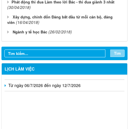
​Phát động thi đua Làm theo lời Bác - thi đua giành 3 nhất
(30/04/2018)
Xây dựng, chỉnh đốn Đảng bắt đầu từ mỗi cán bộ, đảng
(16/04/2018)
viên
(26/02/2018)
Ngành y tế học Bác
Từ ngày 03/8/2026 đến ngày 09/8/2026
Từ ngày 27/7/2026 đến ngày 02/8/2026
Tìm
Từ ngày 20/7/2026 đến ngày 26/7/2026
LỊCH LÀM VIỆC
Từ ngày 13/7/2026 đến ngày 18/7/2026
Từ ngày 06/7/2026 đến ngày 12/7/2026