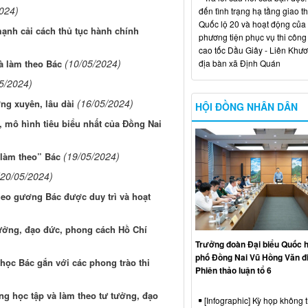
024)
đến tình trạng hạ tầng giao t
Quốc lộ 20 và hoạt động của
ạnh cải cách thủ tục hành chính
phương tiện phục vụ thi công
cao tốc Dầu Giây - Liên Khươ
(10/05/2024)
địa bàn xã Định Quán
và làm theo Bác
5/2024)
(16/05/2024)
ng xuyên, lâu dài
HỘI ĐỒNG NHÂN DÂN
, mô hình tiêu biểu nhất của Đồng Nai
(19/05/2024)
“làm theo” Bác
(20/05/2024)
heo gương Bác được duy trì và hoạt
tưởng, đạo đức, phong cách Hồ Chí
Trưởng đoàn Đại biểu Quốc h
phố Đồng Nai Vũ Hồng Văn đ
ọc Bác gắn với các phong trào thi
Phiên thảo luận tổ 6
ng học tập và làm theo tư tưởng, đạo
[Infographic] Kỳ họp không 