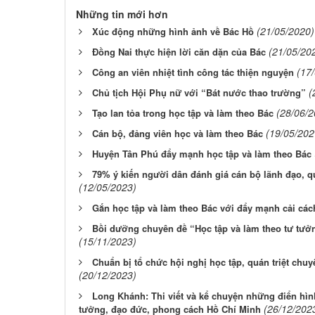
Những tin mới hơn
(21/05/2020)
Xúc động những hình ảnh về Bác Hồ
(21/05/20
Đồng Nai thực hiện lời căn dặn của Bác
(17
Công an viên nhiệt tình công tác thiện nguyện
(
Chủ tịch Hội Phụ nữ với “Bát nước thao trường”
(28/06/2
Tạo lan tỏa trong học tập và làm theo Bác
(19/05/202
Cán bộ, đảng viên học và làm theo Bác
Huyện Tân Phú đẩy mạnh học tập và làm theo Bác
79% ý kiến người dân đánh giá cán bộ lãnh đạo, qu
(12/05/2023)
Gắn học tập và làm theo Bác với đẩy mạnh cải các
Bồi dưỡng chuyên đề “Học tập và làm theo tư tưở
(15/11/2023)
Chuẩn bị tổ chức hội nghị học tập, quán triệt chu
(20/12/2023)
Long Khánh: Thi viết và kể chuyện những điển hình
(26/12/202
tưởng, đạo đức, phong cách Hồ Chí Minh