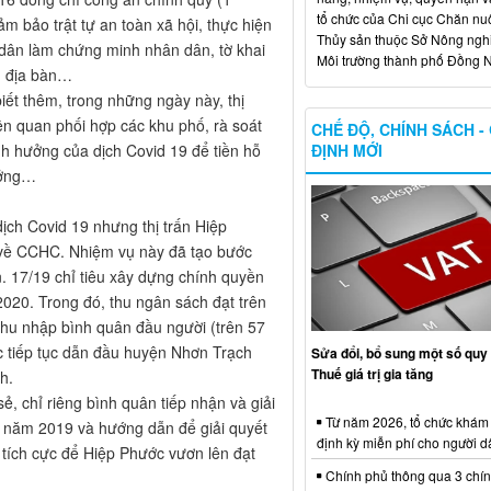
tổ chức của Chi cục Chăn nuô
m bảo trật tự an toàn xã hội, thực hiện
Thủy sản thuộc Sở Nông ngh
i dân làm chứng minh nhân dân, tờ khai
Môi trường thành phố Đồng N
n địa bàn…
ết thêm, trong những ngày này, thị
ên quan phối hợp các khu phố, rà soát
CHẾ ĐỘ, CHÍNH SÁCH -
h hưởng của dịch Covid 19 để tiền hỗ
ĐỊNH MỚI
ưởng…
ịch Covid 19 nhưng thị trấn Hiệp
h về CCHC. Nhiệm vụ này đã tạo bước
ển. 17/19 chỉ tiêu xây dựng chính quyền
2020. Trong đó, thu ngân sách đạt trên
hu nhập bình quân đầu người (trên 57
c tiếp tục dẫn đầu huyện Nhơn Trạch
Sửa đổi, bổ sung một số quy 
Thuế giá trị gia tăng
h.
, chỉ riêng bình quân tiếp nhận và giải
Từ năm 2026, tổ chức khám
h năm 2019 và hướng dẫn để giải quyết
định kỳ miễn phí cho người d
tích cực để Hiệp Phước vươn lên đạt
Chính phủ thông qua 3 chí