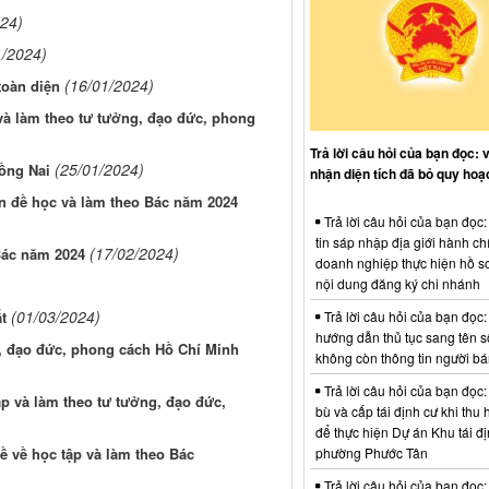
024)
1/2024)
(16/01/2024)
toàn diện
à làm theo tư tưởng, đạo đức, phong
Trả lời câu hỏi của bạn đọc: 
(25/01/2024)
Đồng Nai
nhận diện tích đã bỏ quy hoạ
ên đề học và làm theo Bác năm 2024
Trả lời câu hỏi của bạn đọc
tin sáp nhập địa giới hành ch
(17/02/2024)
Bác năm 2024
doanh nghiệp thực hiện hồ sơ
nội dung đăng ký chi nhánh
(01/03/2024)
Trả lời câu hỏi của bạn đọc:
t
hướng dẫn thủ tục sang tên s
g, đạo đức, phong cách Hồ Chí Minh
không còn thông tin người b
Trả lời câu hỏi của bạn đọc:
p và làm theo tư tưởng, đạo đức,
bù và cấp tái định cư khi thu 
để thực hiện Dự án Khu tái đị
phường Phước Tân
 về học tập và làm theo Bác
Trả lời câu hỏi của bạn đọc: