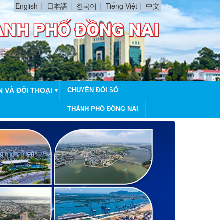
English
日本語
한국어
Tiếng Việt
中文
N VÀ ĐỐI THOẠI
CHUYỂN ĐỔI SỐ
▼
THÀNH PHỐ ĐỒNG NAI