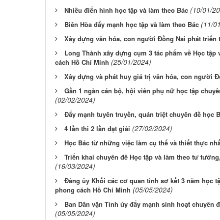
(10/01/2
Nhiều điển hình học tập và làm theo Bác
(11/0
Biên Hòa đẩy mạnh học tập và làm theo Bác
Xây dựng văn hóa, con người Đồng Nai phát triển 
Long Thành xây dựng cụm 3 tác phẩm về Học tập v
(25/01/2024)
cách Hồ Chí Minh
Xây dựng và phát huy giá trị văn hóa, con người 
Gần 1 ngàn cán bộ, hội viên phụ nữ học tập chuy
(02/02/2024)
Đẩy mạnh tuyên truyền, quán triệt chuyên đề học 
(27/02/2024)
4 lần thi 2 lần đạt giải
Học Bác từ những việc làm cụ thể và thiết thực nhấ
Triển khai chuyên đề Học tập và làm theo tư tưởn
(16/03/2024)
Đảng ủy Khối các cơ quan tỉnh sơ kết 3 năm học tậ
(05/05/2024)
phong cách Hồ Chí Minh
Ban Dân vận Tỉnh ủy đẩy mạnh sinh hoạt chuyên đề
(05/05/2024)