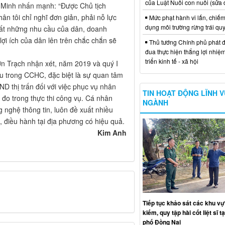
của Luật Nuôi con nuôi (sửa 
g Minh nhấn mạnh: “Được Chủ tịch
ân tôi chỉ nghĩ đơn giản, phải nỗ lực
Mức phạt hành vi lấn, chiếm
dụng môi trường rừng trái qu
hất những nhu cầu của dân, doanh
lợi ích của dân lên trên chắc chắn sẽ
Thủ tướng Chính phủ phát đ
đua thực hiện thắng lợi nhiệ
triển kinh tế - xã hội
 Trạch nhận xét, năm 2019 và quý I
đầu trong CCHC, đặc biệt là sự quan tâm
D thị trấn đối với việc phục vụ nhân
TIN HOẠT ĐỘNG LĨNH 
 đo trong thực thi công vụ. Cá nhân
NGÀNH
g nghệ thông tin, luôn đề xuất nhiều
 điều hành tại địa phương có hiệu quả.
Kim Anh
Tiếp tục khảo sát các khu vự
kiếm, quy tập hài cốt liệt sĩ t
phố Đồng Nai