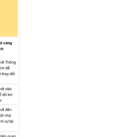
về công
ch
: về Thông
ính để
 thay đổi
 về việc
ổ đỏ khi
án
 về đền
hồi nhà
nh cư tại
 liên quan