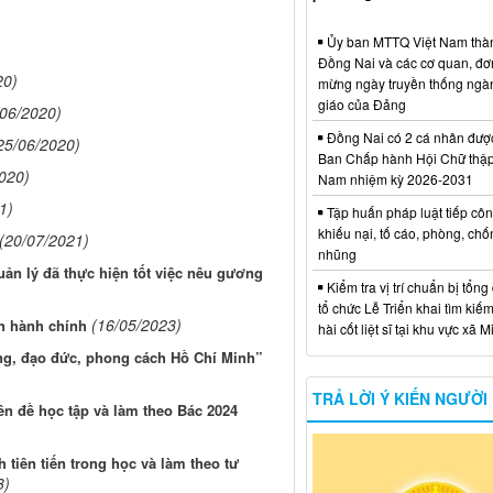
Ủy ban MTTQ Việt Nam thà
Đồng Nai và các cơ quan, đơ
20)
mừng ngày truyền thống ngà
giáo của Đảng
/06/2020)
Đồng Nai có 2 cá nhân đượ
25/06/2020)
Ban Chấp hành Hội Chữ thập
020)
Nam nhiệm kỳ 2026-2031
1)
Tập huấn pháp luật tiếp côn
khiếu nại, tố cáo, phòng, ch
(20/07/2021)
nhũng
ản lý đã thực hiện tốt việc nêu gương
Kiểm tra vị trí chuẩn bị tổng
tổ chức Lễ Triển khai tìm kiếm
(16/05/2023)
h hành chính
hài cốt liệt sĩ tại khu vực xã 
ng, đạo đức, phong cách Hồ Chí Minh”
TRẢ LỜI Ý KIẾN NGƯỜI
yên đề học tập và làm theo Bác 2024
 tiên tiến trong học và làm theo tư
3)