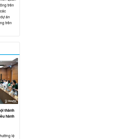
hông trên
 các
 dự án
ng trên
ội thành
iều hành
thường lệ