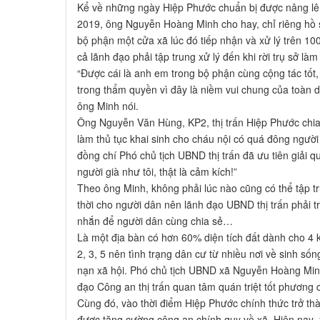
Kể về những ngày Hiệp Phước chuẩn bị được nâng lên
2019, ông Nguyễn Hoàng Minh cho hay, chỉ riêng hồ 
bộ phận một cửa xã lúc đó tiếp nhận và xử lý trên 10
cả lãnh đạo phải tập trung xử lý đến khi rời trụ sở là
“Được cái là anh em trong bộ phận cùng cộng tác tốt, n
trong thẩm quyền vì đây là niềm vui chung của toàn dâ
ông Minh nói.
Ông Nguyễn Văn Hùng, KP2, thị trấn Hiệp Phước chia
làm thủ tục khai sinh cho cháu nội có quá đông người
đồng chí Phó chủ tịch UBND thị trấn đã ưu tiên giải q
người già như tôi, thật là cảm kích!”
Theo ông Minh, không phải lúc nào cũng có thể tập tr
thời cho người dân nên lãnh đạo UBND thị trấn phải triể
nhắn để người dân cùng chia sẻ…
Là một địa bàn có hơn 60% diện tích đất dành cho 4
2, 3, 5 nên tình trạng dân cư từ nhiều nơi về sinh sốn
nạn xã hội. Phó chủ tịch UBND xã Nguyễn Hoàng Minh
đạo Công an thị trấn quan tâm quán triệt tốt phương
Cùng đó, vào thời điểm Hiệp Phước chính thức trở thàn
được tăng cường công an chính quy về xã. Hiện nay, 