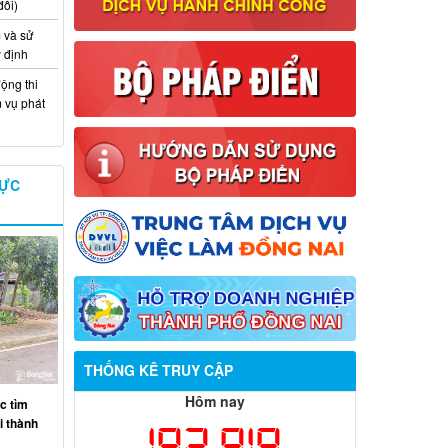
đổi)
 và sử
y định
ộng thi
m vụ phát
VỰC
Thông báo về việc tuyển dụng viên
chức năm 2026
THỐNG KÊ TRUY CẬP
Thông báo tuyển chọn tổ chức và cá
Hôm nay
c tìm
nhân chủ trì thực hiện nhiệm vụ khoa
ại thành
192,919
học và công nghệ cấp thành phố sử