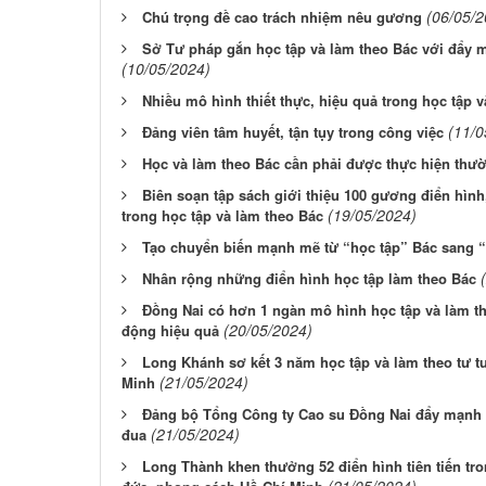
(06/05/2
Chú trọng đề cao trách nhiệm nêu gương
Sở Tư pháp gắn học tập và làm theo Bác với đẩy m
(10/05/2024)
Nhiều mô hình thiết thực, hiệu quả trong học tập 
(11/0
Đảng viên tâm huyết, tận tụy trong công việc
Học và làm theo Bác cần phải được thực hiện thườ
Biên soạn tập sách giới thiệu 100 gương điển hình
(19/05/2024)
trong học tập và làm theo Bác
Tạo chuyển biến mạnh mẽ từ “học tập” Bác sang 
Nhân rộng những điển hình học tập làm theo Bác
Đồng Nai có hơn 1 ngàn mô hình học tập và làm t
(20/05/2024)
động hiệu quả
Long Khánh sơ kết 3 năm học tập và làm theo tư 
(21/05/2024)
Minh
Đảng bộ Tổng Công ty Cao su Đồng Nai đẩy mạnh h
(21/05/2024)
đua
Long Thành khen thưởng 52 điển hình tiên tiến tro
(21/05/2024)