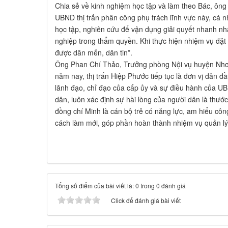
Chia sẻ về kinh nghiệm học tập và làm theo Bác, ôn
UBND thị trấn phân công phụ trách lĩnh vực này, cá nh
học tập, nghiên cứu để vận dụng giải quyết nhanh n
nghiệp trong thẩm quyền. Khi thực hiện nhiệm vụ đặt 
được dân mến, dân tin”.
Ông Phan Chí Thảo, Trưởng phòng Nội vụ huyện Nhơn
năm nay, thị trấn Hiệp Phước tiếp tục là đơn vị dẫn 
lãnh đạo, chỉ đạo của cấp ủy và sự điều hành của UBN
dân, luôn xác định sự hài lòng của người dân là thước
đồng chí Minh là cán bộ trẻ có năng lực, am hiểu côn
cách làm mới, góp phần hoàn thành nhiệm vụ quản lý,
Tổng số điểm của bài viết là: 0 trong 0 đánh giá
Click để đánh giá bài viết