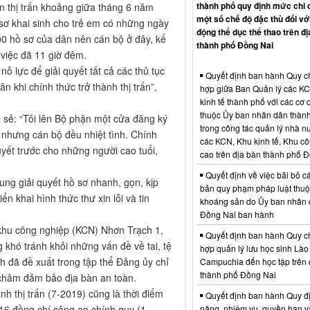
thành phố quy định mức chi 
 thị trấn khoảng giữa tháng 6 năm
một số chế độ đặc thù đối vớ
sơ khai sinh cho trẻ em có những ngày
động thể dục thể thao trên đị
00 hồ sơ của dân nên cán bộ ở đây, kể
thành phố Đồng Nai
m việc đã 11 giờ đêm.
ỗ lực để giải quyết tất cả các thủ tục
Quyết định ban hành Quy c
n khi chính thức trở thành thị trấn”,
hợp giữa Ban Quản lý các K
kinh tế thành phố với các cơ
thuộc Ủy ban nhân dân thàn
 sẻ: “Tôi lên Bộ phận một cửa đăng ký
trong công tác quản lý nhà nư
 nhưng cán bộ đều nhiệt tình. Chính
các KCN, Khu kinh tế, Khu c
uyết trước cho những người cao tuổi,
cao trên địa bàn thành phố 
Quyết định về việc bãi bỏ c
ung giải quyết hồ sơ nhanh, gọn, kịp
bản quy phạm pháp luật thuộc
n khai hình thức thư xin lỗi và tin
khoáng sản do Ủy ban nhân 
Đồng Nai ban hành
 khu công nghiệp (KCN) Nhơn Trạch 1,
Quyết định ban hành Quy c
g khó tránh khỏi những vấn đề về tai, tệ
hợp quản lý lưu học sinh Lào
 đã đề xuất trong tập thể Đảng ủy chỉ
Campuchia đến học tập trên 
thành phố Đồng Nai
 châm đảm bảo địa bàn an toàn.
h thị trấn (7-2019) cũng là thời điểm
Quyết định ban hành Quy đ
16 đồng chí công an chính quy (1
năng, nhiệm vụ, quyền hạn v