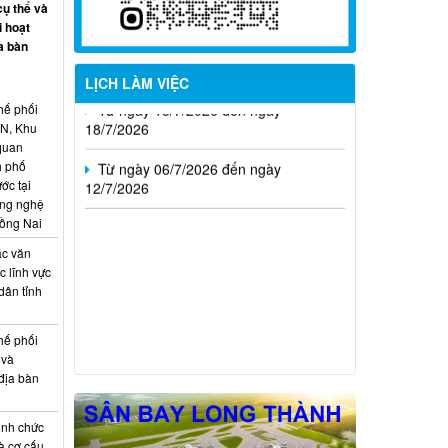
cụ thể và
Từ ngày 20/7/2026 đến ngày
i hoạt
26/7/2026
a bàn
LỊCH LÀM VIỆC
Từ ngày 13/7/2026 đến ngày
18/7/2026
hế phối
CN, Khu
Từ ngày 06/7/2026 đến ngày
 quan
12/7/2026
h phố
ớc tại
ông nghệ
Đồng Nai
ác văn
 lĩnh vực
dân tỉnh
hế phối
 và
địa bàn
ịnh chức
à cơ cấu