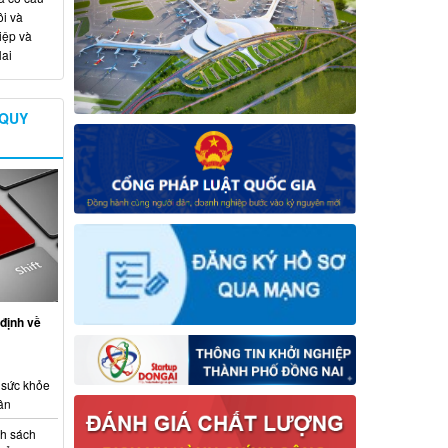
i và
iệp và
ai
 QUY
định về
 sức khỏe
ân
nh sách