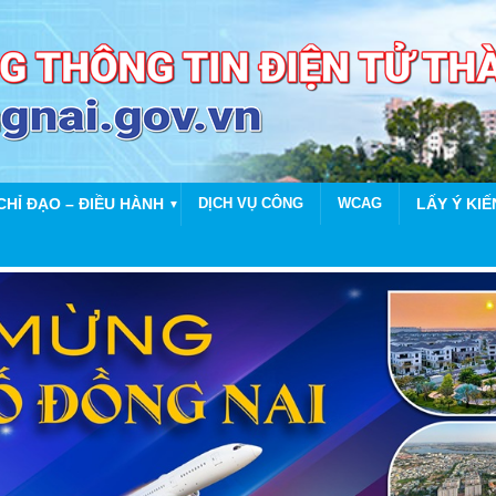
CHỈ ĐẠO – ĐIỀU HÀNH
DỊCH VỤ CÔNG
WCAG
LẤY Ý KIẾ
▼