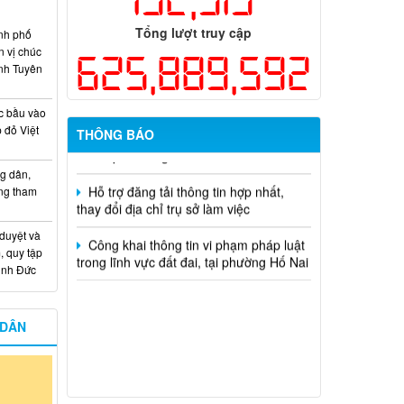
dụng ngân sách nhà nước đặt hàng thực
hiện năm 2026 (đợt 1) lần 3
Tổng lượt truy cập
nh phố
n vị chúc
Kế hoạch Thông tin, tuyên truyền triển
625,889,592
nh Tuyên
khai Kế hoạch Khám sức khỏe định kỳ
hoặc khám sàng lọc miễn phí ít nhất mỗi
năm một lần cho người dân trên địa bàn
c bầu vào
thành phố Đồng Nai
 đỏ Việt
THÔNG BÁO
Hỗ trợ đăng tải thông tin hợp nhất,
g dân,
thay đổi địa chỉ trụ sở làm việc
ống tham
Công khai thông tin vi phạm pháp luật
trong lĩnh vực đất đai, tại phường Hố Nai
 duyệt và
, quy tập
Minh Đức
 DÂN