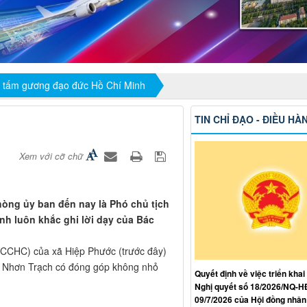
o tấm gương đạo đức Hồ Chí Minh
TIN CHỈ ĐẠO - ĐIỀU HÀ
Xem với cỡ chữ
hòng ủy ban đến nay là Phó chủ tịch
h luôn khắc ghi lời dạy của Bác
(CCHC) của xã Hiệp Phước (trước đây)
n Nhơn Trạch có đóng góp không nhỏ
Quyết định về việc triển khai
Nghị quyết số 18/2026/NQ-
09/7/2026 của Hội đồng nhân