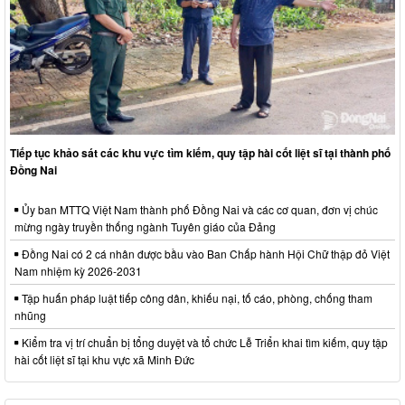
Tiếp tục khảo sát các khu vực tìm kiếm, quy tập hài cốt liệt sĩ tại thành phố
Đồng Nai
Ủy ban MTTQ Việt Nam thành phố Đồng Nai và các cơ quan, đơn vị chúc
mừng ngày truyền thống ngành Tuyên giáo của Đảng
Đồng Nai có 2 cá nhân được bầu vào Ban Chấp hành Hội Chữ thập đỏ Việt
Nam nhiệm kỳ 2026-2031
Tập huấn pháp luật tiếp công dân, khiếu nại, tố cáo, phòng, chống tham
nhũng
Kiểm tra vị trí chuẩn bị tổng duyệt và tổ chức Lễ Triển khai tìm kiếm, quy tập
hài cốt liệt sĩ tại khu vực xã Minh Đức