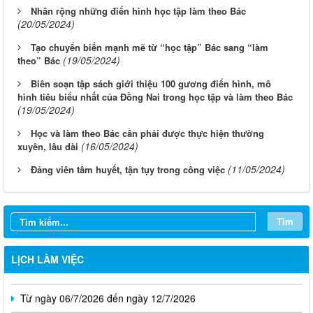
Nhân rộng những điển hình học tập làm theo Bác
(20/05/2024)
Tạo chuyển biến mạnh mẽ từ “học tập” Bác sang “làm
(19/05/2024)
theo” Bác
Biên soạn tập sách giới thiệu 100 gương điển hình, mô
hình tiêu biểu nhất của Đồng Nai trong học tập và làm theo Bác
(19/05/2024)
Học và làm theo Bác cần phải được thực hiện thường
(16/05/2024)
xuyên, lâu dài
(11/05/2024)
Đảng viên tâm huyết, tận tụy trong công việc
Từ ngày 03/8/2026 đến ngày 09/8/2026
Từ ngày 27/7/2026 đến ngày 02/8/2026
Tìm
Từ ngày 20/7/2026 đến ngày 26/7/2026
LỊCH LÀM VIỆC
Từ ngày 13/7/2026 đến ngày 18/7/2026
Từ ngày 06/7/2026 đến ngày 12/7/2026