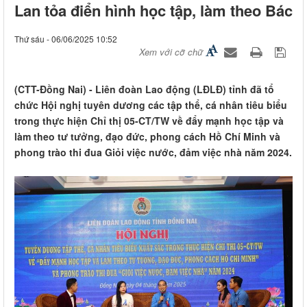
Lan tỏa điển hình học tập, làm theo Bác
Thứ sáu - 06/06/2025 10:52
Xem với cỡ chữ
(CTT-Đồng Nai) - Liên đoàn Lao động (LĐLĐ) tỉnh đã tổ
chức Hội nghị tuyên dương các tập thể, cá nhân tiêu biểu
trong thực hiện Chỉ thị 05-CT/TW về đẩy mạnh học tập và
làm theo tư tưởng, đạo đức, phong cách Hồ Chí Minh và
phong trào thi đua Giỏi việc nước, đảm việc nhà năm 2024.