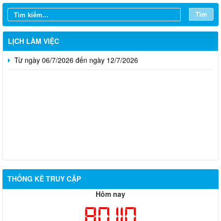
Từ ngày 20/7/2026 đến ngày 26/7/2026
Tìm
Từ ngày 13/7/2026 đến ngày 18/7/2026
LỊCH LÀM VIỆC
Từ ngày 06/7/2026 đến ngày 12/7/2026
Thông báo về việc tuyển dụng viên chức năm 2026
THỐNG KÊ TRUY CẬP
Thông báo tuyển chọn tổ chức và cá nhân chủ trì thực hiện
Hôm nay
nhiệm vụ khoa học và công nghệ cấp thành phố sử dụng ngân
80,110
sách nhà nước đặt hàng thực hiện năm 2026 (đợt 1) lần 3