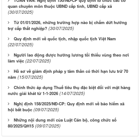
TOÀN VĂN: Nghị định 150/NĐ-CP quy định tổ chức các cơ
quan chuyên môn thuộc UBND cấp tỉnh, UBND cấp xã
(30/07/2025)
Từ 01/01/2026, những trường hợp nào bị chấm dứt hưởng
(30/07/2025)
trợ cấp thất nghiệp?
Quy định mới về quốc tịch, nhập quốc tịch Việt Nam
(22/07/2025)
Người lao động được hưởng lương tối thiểu vùng theo nơi
(22/07/2025)
làm việc
Hồ sơ về giám định pháp y tâm thần có thời hạn lưu trữ 70
(15/07/2025)
năm
Chính thức áp dụng Thuế tiêu thụ đặc biệt đối với mặt hàng
(14/07/2025)
nước giải khát từ 1-1-2026
Nghị định 158/2025/NĐ-CP: Quy định mới về bảo hiểm xã
(09/07/2025)
hội bắt buộc
Những nội dung mới của Luật Cán bộ, công chức số
Từ ngày 03/8/2026 đến ngày 09/8/2026
(09/07/2025)
80/2025/QH15
Từ ngày 27/7/2026 đến ngày 02/8/2026