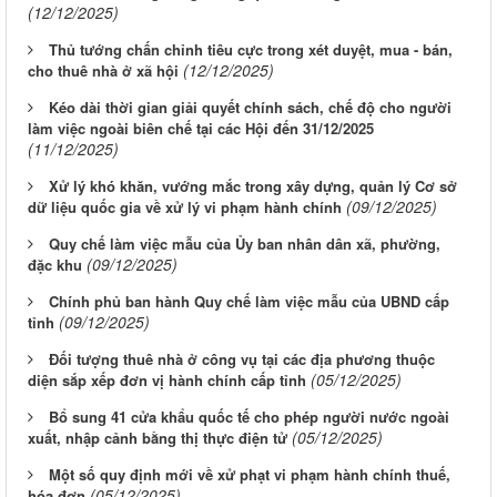
(12/12/2025)
Thủ tướng chấn chỉnh tiêu cực trong xét duyệt, mua - bán,
(12/12/2025)
cho thuê nhà ở xã hội
Kéo dài thời gian giải quyết chính sách, chế độ cho người
làm việc ngoài biên chế tại các Hội đến 31/12/2025
(11/12/2025)
Xử lý khó khăn, vướng mắc trong xây dựng, quản lý Cơ sở
(09/12/2025)
dữ liệu quốc gia về xử lý vi phạm hành chính
Quy chế làm việc mẫu của Ủy ban nhân dân xã, phường,
(09/12/2025)
đặc khu
Chính phủ ban hành Quy chế làm việc mẫu của UBND cấp
(09/12/2025)
tỉnh
Đối tượng thuê nhà ở công vụ tại các địa phương thuộc
(05/12/2025)
diện sắp xếp đơn vị hành chính cấp tỉnh
Bổ sung 41 cửa khẩu quốc tế cho phép người nước ngoài
(05/12/2025)
xuất, nhập cảnh bằng thị thực điện tử
Một số quy định mới về xử phạt vi phạm hành chính thuế,
(05/12/2025)
hóa đơn