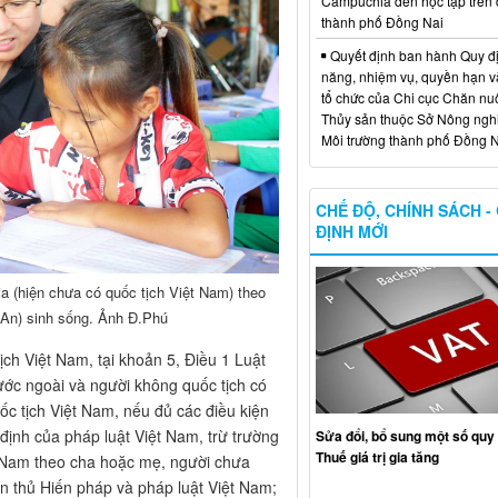
Campuchia đến học tập trên 
thành phố Đồng Nai
Quyết định ban hành Quy đ
năng, nhiệm vụ, quyền hạn v
tổ chức của Chi cục Chăn nuô
Thủy sản thuộc Sở Nông ngh
Môi trường thành phố Đồng N
CHẾ ĐỘ, CHÍNH SÁCH -
ĐỊNH MỚI
 (hiện chưa có quốc tịch Việt Nam) theo
ị An) sinh sống. Ảnh Đ.Phú
ch Việt Nam, tại khoản 5, Điều 1 Luật
ước ngoài và người không quốc tịch có
ốc tịch Việt Nam, nếu đủ các điều kiện
định của pháp luật Việt Nam, trừ trường
Sửa đổi, bổ sung một số quy 
Thuế giá trị gia tăng
t Nam theo cha hoặc mẹ, người chưa
n thủ Hiến pháp và pháp luật Việt Nam;