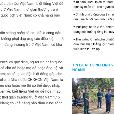
Từ năm 2026, tổ chức khám
của dân tộc Việt Nam; biết tiếng Việt đủ
định kỳ miễn phí cho người d
 ở Việt Nam; thời gian thường trú ở
Chính phủ thông qua 3 chí
p quốc tịch Việt Nam; có khả năng bảo
của Luật Nuôi con nuôi (sửa 
Mức phạt hành vi lấn, chiếm
dụng môi trường rừng trái qu
hoặc chồng hoặc có con đẻ là công dân
 không phải đáp ứng các điều kiện như:
Thủ tướng Chính phủ phát đ
đua thực hiện thắng lợi nhiệ
am; đang thường trú ở Việt Nam; có khả
triển kinh tế - xã hội
 2025 có quy định, người xin nhập quốc
TIN HOẠT ĐỘNG LĨNH 
: có cha đẻ hoặc mẹ đẻ hoặc ông nội và
NGÀNH
Nam; có công lao đặc biệt đóng góp cho
 lợi cho Nhà nước CHXHCN Việt Nam; là
heo cha hoặc mẹ thì có thể được nhập
ện về: biết tiếng Việt đủ để hòa nhập
thời gian thường trú ở Việt Nam từ 5
iệt Nam; có khả năng bảo đảm cuộc sống