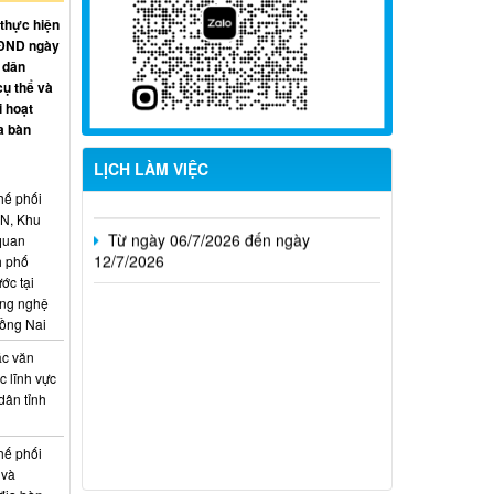
Từ ngày 27/7/2026 đến ngày
 thực hiện
02/8/2026
HĐND ngày
 dân
Từ ngày 20/7/2026 đến ngày
cụ thể và
26/7/2026
i hoạt
a bàn
Từ ngày 13/7/2026 đến ngày
18/7/2026
LỊCH LÀM VIỆC
hế phối
Từ ngày 06/7/2026 đến ngày
CN, Khu
12/7/2026
 quan
h phố
ớc tại
ông nghệ
Đồng Nai
ác văn
 lĩnh vực
dân tỉnh
hế phối
 và