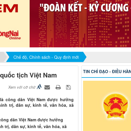
Chế độ, Chính sách - Quy định mới
TIN CHỈ ĐẠO - ĐIỀU HÀ
 quốc tịch Việt Nam
Xem với cỡ chữ
m là công dân Việt Nam được hưởng
nh trị, dân sự, kinh tế, văn hóa, xã
à công dân Việt Nam được hưởng
 trị, dân sự, kinh tế, văn hóa, xã