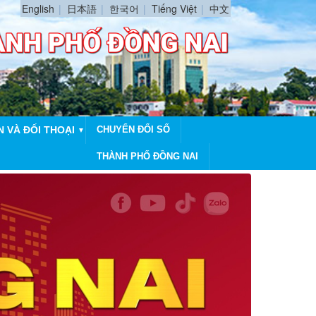
English
日本語
한국어
Tiếng Việt
中文
N VÀ ĐỐI THOẠI
CHUYỂN ĐỔI SỐ
▼
THÀNH PHỐ ĐỒNG NAI