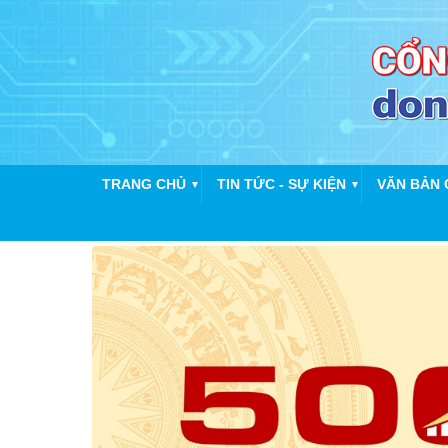
TRANG CHỦ
TIN TỨC - SỰ KIỆN
VĂN BẢN 
▼
▼