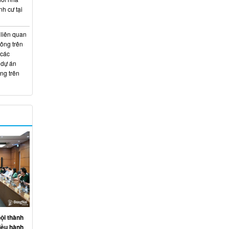
nh cư tại
 liên quan
hông trên
 các
 dự án
ng trên
ội thành
iều hành