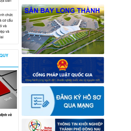
địa bàn
ịnh chức
à cơ cấu
i và
iệp và
ai
 QUY
định về