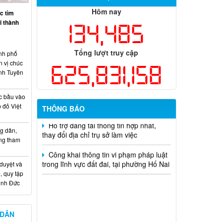
học và công nghệ cấp thành phố sử
Hôm nay
c tìm
dụng ngân sách nhà nước đặt hàng thực
ại thành
134,485
hiện năm 2026 (đợt 1) lần 3
Kế hoạch Thông tin, tuyên truyền triển
Tổng lượt truy cập
nh phố
khai Kế hoạch Khám sức khỏe định kỳ
n vị chúc
625,831,158
hoặc khám sàng lọc miễn phí ít nhất mỗi
nh Tuyên
năm một lần cho người dân trên địa bàn
thành phố Đồng Nai
c bầu vào
Hỗ trợ đăng tải thông tin hợp nhất,
 đỏ Việt
THÔNG BÁO
thay đổi địa chỉ trụ sở làm việc
g dân,
Công khai thông tin vi phạm pháp luật
ống tham
trong lĩnh vực đất đai, tại phường Hố Nai
 duyệt và
, quy tập
Minh Đức
 DÂN