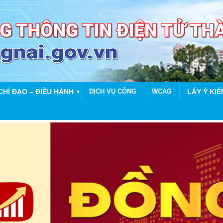
CHỈ ĐẠO – ĐIỀU HÀNH
DỊCH VỤ CÔNG
WCAG
LẤY Ý KIẾ
▼