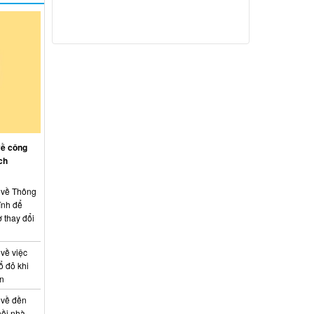
về công
ch
: về Thông
ính để
 thay đổi
 về việc
ổ đỏ khi
án
 về đền
hồi nhà