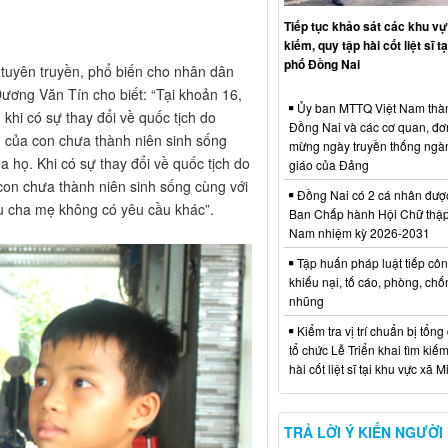
Tiếp tục khảo sát các khu vự
kiếm, quy tập hài cốt liệt sĩ t
phố Đồng Nai
tuyên truyền, phổ biến cho nhân dân
Dương Văn Tín cho biết: “Tại khoản 16,
Ủy ban MTTQ Việt Nam thà
khi có sự thay đổi về quốc tịch do
Đồng Nai và các cơ quan, đơ
ch của con chưa thành niên sinh sống
mừng ngày truyền thống ngà
 họ. Khi có sự thay đổi về quốc tịch do
giáo của Đảng
 con chưa thành niên sinh sống cùng với
Đồng Nai có 2 cá nhân đượ
ếu cha mẹ không có yêu cầu khác”.
Ban Chấp hành Hội Chữ thập
Nam nhiệm kỳ 2026-2031
Tập huấn pháp luật tiếp côn
khiếu nại, tố cáo, phòng, ch
nhũng
Kiểm tra vị trí chuẩn bị tổng
tổ chức Lễ Triển khai tìm kiếm
hài cốt liệt sĩ tại khu vực xã 
TRẢ LỜI Ý KIẾN NGƯỜI