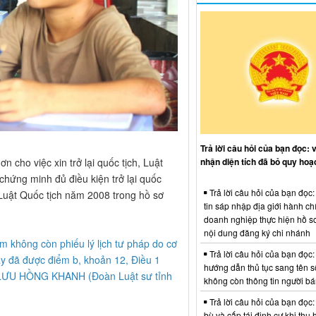
Trả lời câu hỏi của bạn đọc: 
 cho việc xin trở lại quốc tịch, Luật
nhận diện tích đã bỏ quy hoạ
́ng minh đủ điều kiện trở lại quốc
Trả lời câu hỏi của bạn đọc
̉a Luật Quốc tịch năm 2008 trong hồ sơ
tin sáp nhập địa giới hành ch
doanh nghiệp thực hiện hồ sơ
nội dung đăng ký chi nhánh
am không còn phiếu lý lịch tư pháp do cơ
Trả lời câu hỏi của bạn đọc:
y đã được điểm b, khoản 12, Điều 1
hướng dẫn thủ tục sang tên s
sư LƯU HỒNG KHANH (Đoàn Luật sư tỉnh
không còn thông tin người b
Trả lời câu hỏi của bạn đọc:
bù và cấp tái định cư khi thu 