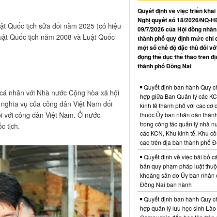
Quyết định về việc triển khai
Nghị quyết số 18/2026/NQ-
uật Quốc tịch sửa đổi năm 2025 (có hiệu
09/7/2026 của Hội đồng nhân
 Luật Quốc tịch năm 2008 và Luật Quốc
thành phố quy định mức chi 
một số chế độ đặc thù đối vớ
động thể dục thể thao trên đị
thành phố Đồng Nai
Quyết định ban hành Quy c
 cá nhân với Nhà nước Cộng hòa xã hội
hợp giữa Ban Quản lý các K
 nghĩa vụ của công dân Việt Nam đối
kinh tế thành phố với các cơ
i với công dân Việt Nam. Ở nước
thuộc Ủy ban nhân dân thàn
trong công tác quản lý nhà nư
 tịch.
các KCN, Khu kinh tế, Khu c
cao trên địa bàn thành phố 
Quyết định về việc bãi bỏ c
bản quy phạm pháp luật thuộc
khoáng sản do Ủy ban nhân 
Đồng Nai ban hành
Quyết định ban hành Quy c
hợp quản lý lưu học sinh Lào