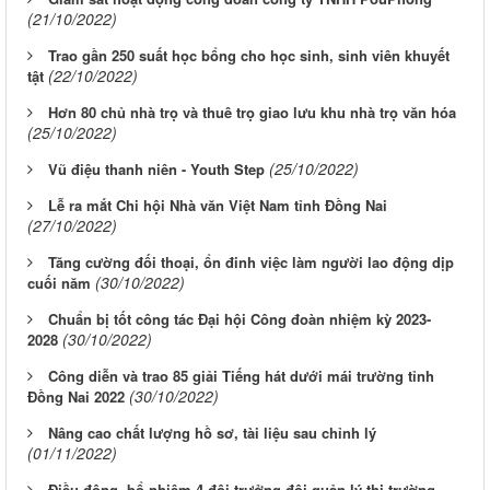
(21/10/2022)
Trao gần 250 suất học bổng cho học sinh, sinh viên khuyết
(22/10/2022)
tật
Hơn 80 chủ nhà trọ và thuê trọ giao lưu khu nhà trọ văn hóa
(25/10/2022)
(25/10/2022)
Vũ điệu thanh niên - Youth Step
Lễ ra mắt Chi hội Nhà văn Việt Nam tỉnh Đồng Nai
(27/10/2022)
Tăng cường đối thoại, ổn đinh việc làm người lao động dịp
(30/10/2022)
cuối năm
Chuẩn bị tốt công tác Đại hội Công đoàn nhiệm kỳ 2023-
(30/10/2022)
2028
Công diễn và trao 85 giải Tiếng hát dưới mái trường tỉnh
(30/10/2022)
Đồng Nai 2022
Nâng cao chất lượng hồ sơ, tài liệu sau chỉnh lý
(01/11/2022)
Điều động, bổ nhiệm 4 đội trưởng đội quản lý thị trường