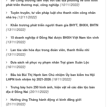
Sở Công thương làm việc với các địa phương về tình hình
(10/11/2022)
phát triển thương mại, công nghiệp
Tuyên truyền, tư vấn pháp luật cho thanh niên công nhân
(12/11/2022)
nhà trọ
Khẩn trương phát triển người tham gia BHYT, BHXH, BHTN
(13/11/2022)
15 doanh nghiệp ở Đồng Nai được BHXH Việt Nam tôn vinh
(13/11/2022)
Lan tỏa văn hóa đọc trong đoàn viên, thanh thiếu nhi
(13/11/2022)
Đưa sách về phục vụ phạm nhân Trại giam Xuân Lộc
(16/11/2022)
Bầu bà Bùi Thị Hạnh làm Chủ nhiệm Ủy ban kiểm tra Hội
(18/11/2022)
LHPN tỉnh nhiệm kỳ 2021-2026
Trưng bày hơn 250 hình ảnh, hiện vật về các dân tộc bản
(20/11/2022)
địa ở Đồng Nai
Hưởng ứng Tháng hành động vì bình đẳng giới
(21/11/2022)