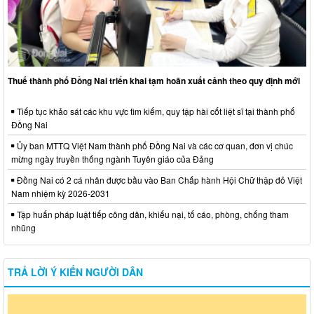
Thuế thành phố Đồng Nai triển khai tạm hoãn xuất cảnh theo quy định mới
Tiếp tục khảo sát các khu vực tìm kiếm, quy tập hài cốt liệt sĩ tại thành phố
Đồng Nai
Ủy ban MTTQ Việt Nam thành phố Đồng Nai và các cơ quan, đơn vị chúc
mừng ngày truyền thống ngành Tuyên giáo của Đảng
Đồng Nai có 2 cá nhân được bầu vào Ban Chấp hành Hội Chữ thập đỏ Việt
Nam nhiệm kỳ 2026-2031
Tập huấn pháp luật tiếp công dân, khiếu nại, tố cáo, phòng, chống tham
nhũng
TRẢ LỜI Ý KIẾN NGƯỜI DÂN