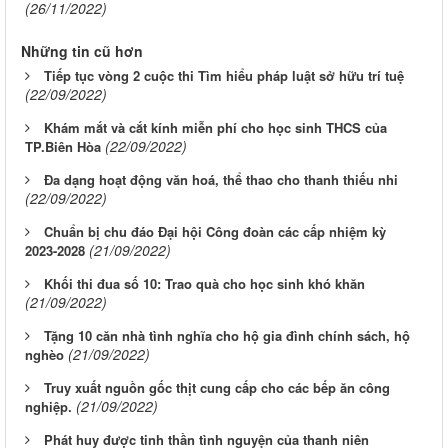
(26/11/2022)
Những tin cũ hơn
Tiếp tục vòng 2 cuộc thi Tìm hiểu pháp luật sở hữu trí tuệ
(22/09/2022)
Khám mắt và cắt kính miễn phí cho học sinh THCS của
(22/09/2022)
TP.Biên Hòa
Đa dạng hoạt động văn hoá, thể thao cho thanh thiếu nhi
(22/09/2022)
Chuẩn bị chu đáo Đại hội Công đoàn các cấp nhiệm kỳ
(21/09/2022)
2023-2028
Khối thi đua số 10: Trao quà cho học sinh khó khăn
(21/09/2022)
Tặng 10 căn nhà tình nghĩa cho hộ gia đình chính sách, hộ
(21/09/2022)
nghèo
Truy xuất nguồn gốc thịt cung cấp cho các bếp ăn công
(21/09/2022)
nghiệp.
Phát huy được tinh thần tình nguyện của thanh niên