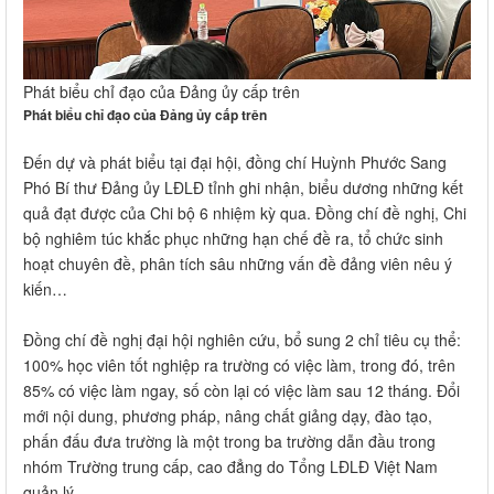
Phát biểu chỉ đạo của Đảng ủy cấp trên
Phát biểu chỉ đạo của Đảng ủy cấp trên
Đến dự và phát biểu tại đại hội, đồng chí Huỳnh Phước Sang
Phó Bí thư Đảng ủy LĐLĐ tỉnh ghi nhận, biểu dương những kết
quả đạt được của Chi bộ 6 nhiệm kỳ qua. Đồng chí đề nghị, Chi
bộ nghiêm túc khắc phục những hạn chế đề ra, tổ chức sinh
hoạt chuyên đề, phân tích sâu những vấn đề đảng viên nêu ý
kiến…
Đồng chí đề nghị đại hội nghiên cứu, bổ sung 2 chỉ tiêu cụ thể:
100% học viên tốt nghiệp ra trường có việc làm, trong đó, trên
85% có việc làm ngay, số còn lại có việc làm sau 12 tháng. Đổi
mới nội dung, phương pháp, nâng chất giảng dạy, đào tạo,
phấn đấu đưa trường là một trong ba trường dẫn đầu trong
nhóm Trường trung cấp, cao đẳng do Tổng LĐLĐ Việt Nam
quản lý...