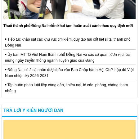
Thuế thành phố Đồng Nai triển khai tạm hoãn xuất cảnh theo quy định mới
Tiếp tục khảo sát các khu vực tìm kiếm, quy tập hài cốt liệt sĩ tại thành phố
Đồng Nai
Ủy ban MTTQ Việt Nam thành phố Đồng Nai và các cơ quan, đơn vị chúc
mừng ngày truyền thống ngành Tuyên giáo của Đảng
Đồng Nai có 2 cá nhân được bầu vào Ban Chấp hành Hội Chữ thập đỏ Việt
Nam nhiệm kỳ 2026-2031
Tập huấn pháp luật tiếp công dân, khiếu nại, tố cáo, phòng, chống tham
nhũng
TRẢ LỜI Ý KIẾN NGƯỜI DÂN