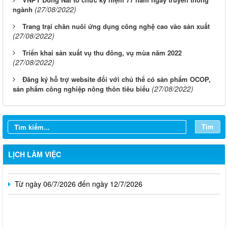
(27/08/2022)
ngành
Trang trại chăn nuôi ứng dụng công nghệ cao vào sản xuất
(27/08/2022)
Triển khai sản xuất vụ thu đông, vụ mùa năm 2022
(27/08/2022)
Đăng ký hỗ trợ website đối với chủ thể có sản phẩm OCOP,
(27/08/2022)
sản phẩm công nghiệp nông thôn tiêu biểu
Từ ngày 03/8/2026 đến ngày 09/8/2026
Từ ngày 27/7/2026 đến ngày 02/8/2026
Tìm
Từ ngày 20/7/2026 đến ngày 26/7/2026
LỊCH LÀM VIỆC
Từ ngày 13/7/2026 đến ngày 18/7/2026
Từ ngày 06/7/2026 đến ngày 12/7/2026