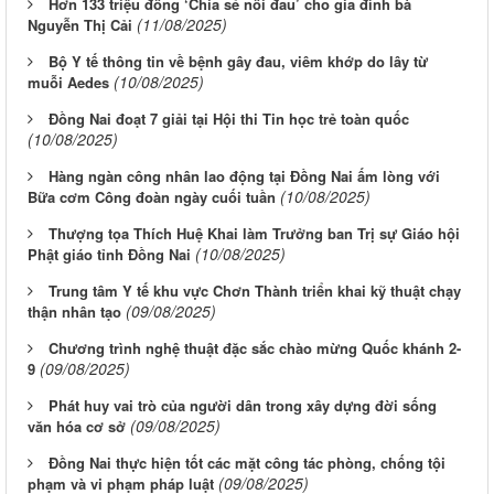
Hơn 133 triệu đồng ‘Chia sẻ nỗi đau’ cho gia đình bà
(11/08/2025)
Nguyễn Thị Cải
Bộ Y tế thông tin về bệnh gây đau, viêm khớp do lây từ
(10/08/2025)
muỗi Aedes
Đồng Nai đoạt 7 giải tại Hội thi Tin học trẻ toàn quốc
(10/08/2025)
Hàng ngàn công nhân lao động tại Đồng Nai ấm lòng với
(10/08/2025)
Bữa cơm Công đoàn ngày cuối tuần
Thượng tọa Thích Huệ Khai làm Trưởng ban Trị sự Giáo hội
(10/08/2025)
Phật giáo tỉnh Đồng Nai
Trung tâm Y tế khu vực Chơn Thành triển khai kỹ thuật chạy
(09/08/2025)
thận nhân tạo
Chương trình nghệ thuật đặc sắc chào mừng Quốc khánh 2-
(09/08/2025)
9
Phát huy vai trò của người dân trong xây dựng đời sống
(09/08/2025)
văn hóa cơ sở
Đồng Nai thực hiện tốt các mặt công tác phòng, chống tội
(09/08/2025)
phạm và vi phạm pháp luật