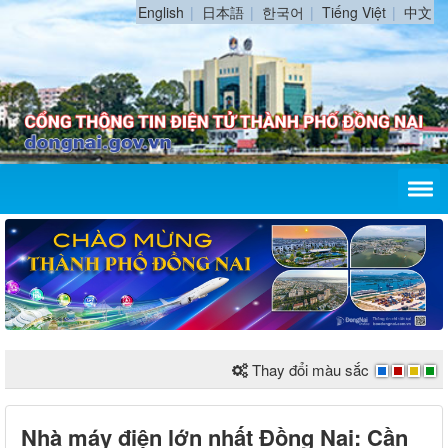
English
日本語
한국어
Tiếng Việt
中文
Thay đổi màu sắc
Nhà máy điện lớn nhất Đồng Nai: Cần