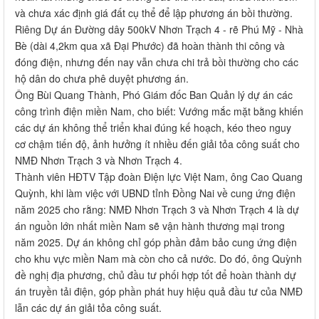
và chưa xác định giá đất cụ thể để lập phương án bồi thường.
Riêng Dự án Đường dây 500kV Nhơn Trạch 4 - rẽ Phú Mỹ - Nhà
Bè (dài 4,2km qua xã Đại Phước) đã hoàn thành thi công và
đóng điện, nhưng đến nay vẫn chưa chi trả bồi thường cho các
hộ dân do chưa phê duyệt phương án.
Ông Bùi Quang Thành, Phó Giám đốc Ban Quản lý dự án các
công trình điện miền Nam, cho biết: Vướng mắc mặt bằng khiến
các dự án không thể triển khai đúng kế hoạch, kéo theo nguy
cơ chậm tiến độ, ảnh hưởng ít nhiều đến giải tỏa công suất cho
NMĐ Nhơn Trạch 3 và Nhơn Trạch 4.
Thành viên HĐTV Tập đoàn Điện lực Việt Nam, ông Cao Quang
Quỳnh, khi làm việc với UBND tỉnh Đồng Nai về cung ứng điện
năm 2025 cho rằng: NMĐ Nhơn Trạch 3 và Nhơn Trạch 4 là dự
án nguồn lớn nhất miền Nam sẽ vận hành thương mại trong
năm 2025. Dự án không chỉ góp phần đảm bảo cung ứng điện
cho khu vực miền Nam mà còn cho cả nước. Do đó, ông Quỳnh
đề nghị địa phương, chủ đầu tư phối hợp tốt để hoàn thành dự
án truyền tải điện, góp phần phát huy hiệu quả đầu tư của NMĐ
lẫn các dự án giải tỏa công suất.