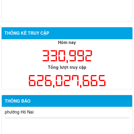
Từ ngày 13/7/2026 đến ngày 18/7/2026
Từ ngày 06/7/2026 đến ngày 12/7/2026
THỐNG KÊ TRUY CẬP
Hôm nay
330,992
Tổng lượt truy cập
626,027,665
THÔNG BÁO
Thông báo về việc tuyển dụng viên chức năm 2026
Thông báo tuyển chọn tổ chức và cá nhân chủ trì thực hiện
nhiệm vụ khoa học và công nghệ cấp thành phố sử dụng ngân