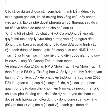
Các xã có dự án đi qua cần sớm hoàn thành kiểm đếm, xác
minh nguồn gốc đất, kể cả trường hợp vắng chủ; đẩy nhanh
việc áp giá, lập và phê duyệt phương án bồi thường, sau đó chi
trả tiền và bàn giao mặt bằng cho chủ đầu tư.
“Chúng tôi sẽ phối hợp chặt chẽ với địa phương để vừa giải
quyết thủ tục pháp lý, vừa tăng cường vận động người dân
đồng thuận bàn giao mặt bằng, bảo đảm đưa công trình vào
vận hành đúng kế hoạch, giải tỏa công suất cho NMĐ Nhơn
Trạch 3 và Nhơn Trạch 4 vào hệ thống điện quốc gia trong quý
IV-2025” - ông Bùi Quang Thành nhấn mạnh.
Về phía chủ đầu tư Dự án NMĐ Nhơn Trạch 3 và Nhơn Trạch 4,
theo ông Lê Bá Quý, Trưởng ban Quản lý dự án, NMĐ đang vận
hành thử nghiệm, dự kiến phát điện thương mại cuối năm 2025.
Đây là nguồn cung cấp điện quy mô lớn, hiện đại, góp phần
quan trọng bảo đảm điện cho miền Nam và cả nước, nhất là khi
nhu cầu phụ tải tăng cao. Nếu các dự án truyền tải chậm tiến
độ, sẽ ảnh hưởng đến điều độ, huy động công suất, gây lãng
phí vốn đầu tư và giảm hiệu quả vận hành giai đoạn đầu.