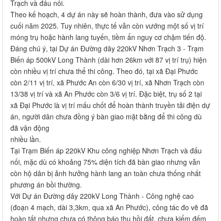
Trạch và đấu nối.
Theo kế hoạch, 4 dự án này sẽ hoàn thành, đưa vào sử dụng
cuối năm 2025. Tuy nhiên, thực tế vẫn còn vướng một số vị trí
móng trụ hoặc hành lang tuyến, tiềm ẩn nguy cơ chậm tiến độ.
Đáng chú ý, tại Dự án Đường dây 220kV Nhơn Trạch 3 - Trạm
Biến áp 500kV Long Thành (dài hơn 26km với 87 vị trí trụ) hiện
còn nhiều vị trí chưa thể thi công. Theo đó, tại xã Đại Phước
còn 2/11 vị trí, xã Phước An còn 6/30 vị trí, xã Nhơn Trạch còn
13/38 vị trí và xã An Phước còn 3/6 vị trí. Đặc biệt, trụ số 2 tại
xã Đại Phước là vị trí mấu chốt để hoàn thành truyền tải điện dự
án, người dân chưa đồng ý bàn giao mặt bằng để thi công dù
đã vận động
nhiều lần.
Tại Trạm Biến áp 220kV Khu công nghiệp Nhơn Trạch và đấu
nối, mặc dù có khoảng 75% diện tích đã bàn giao nhưng vẫn
còn hộ dân bị ảnh hưởng hành lang an toàn chưa thống nhất
phương án bồi thường.
Với Dự án Đường dây 220kV Long Thành - Công nghệ cao
(đoạn 4 mạch, dài 3,3km, qua xã An Phước), công tác đo vẽ đã
hoàn tất nhưng chưa có thông báo thu hồi đất, chưa kiểm đếm