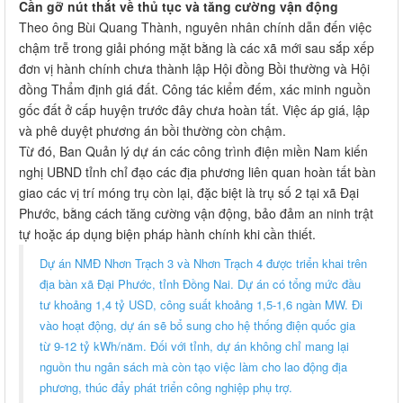
Cần gỡ nút thắt về thủ tục và tăng cường vận động
Theo ông Bùi Quang Thành, nguyên nhân chính dẫn đến việc
chậm trễ trong giải phóng mặt bằng là các xã mới sau sắp xếp
đơn vị hành chính chưa thành lập Hội đồng Bồi thường và Hội
đồng Thẩm định giá đất. Công tác kiểm đếm, xác minh nguồn
gốc đất ở cấp huyện trước đây chưa hoàn tất. Việc áp giá, lập
và phê duyệt phương án bồi thường còn chậm.
Từ đó, Ban Quản lý dự án các công trình điện miền Nam kiến
nghị UBND tỉnh chỉ đạo các địa phương liên quan hoàn tất bàn
giao các vị trí móng trụ còn lại, đặc biệt là trụ số 2 tại xã Đại
Phước, bằng cách tăng cường vận động, bảo đảm an ninh trật
tự hoặc áp dụng biện pháp hành chính khi cần thiết.
Dự án NMĐ Nhơn Trạch 3 và Nhơn Trạch 4 được triển khai trên
địa bàn xã Đại Phước, tỉnh Đồng Nai. Dự án có tổng mức đầu
tư khoảng 1,4 tỷ USD, công suất khoảng 1,5-1,6 ngàn MW. Đi
vào hoạt động, dự án sẽ bổ sung cho hệ thống điện quốc gia
từ 9-12 tỷ kWh/năm. Đối với tỉnh, dự án không chỉ mang lại
nguồn thu ngân sách mà còn tạo việc làm cho lao động địa
phương, thúc đẩy phát triển công nghiệp phụ trợ.