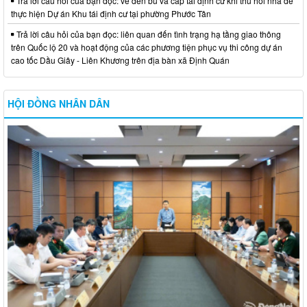
Trả lời câu hỏi của bạn đọc: về đền bù và cấp tái định cư khi thu hồi nhà để
thực hiện Dự án Khu tái định cư tại phường Phước Tân
Trả lời câu hỏi của bạn đọc: liên quan đến tình trạng hạ tầng giao thông
trên Quốc lộ 20 và hoạt động của các phương tiện phục vụ thi công dự án
cao tốc Dầu Giây - Liên Khương trên địa bàn xã Định Quán
HỘI ĐỒNG NHÂN DÂN