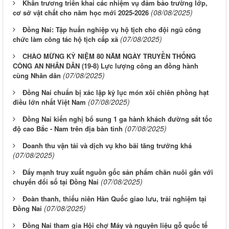
Khẩn trương triển khai các nhiệm vụ đảm bảo trường lớp,
(08/08/2025)
cơ sở vật chất cho năm học mới 2025-2026
Đồng Nai: Tập huấn nghiệp vụ hộ tịch cho đội ngũ công
(07/08/2025)
chức làm công tác hộ tịch cấp xã
CHÀO MỪNG KỶ NIỆM 80 NĂM NGÀY TRUYỀN THỐNG
CÔNG AN NHÂN DÂN (19-8) Lực lượng công an đồng hành
(07/08/2025)
cùng Nhân dân
Đồng Nai chuẩn bị xác lập kỷ lục món xôi chiên phồng hạt
(07/08/2025)
điều lớn nhất Việt Nam
Đồng Nai kiến nghị bổ sung 1 ga hành khách đường sắt tốc
(07/08/2025)
độ cao Bắc - Nam trên địa bàn tỉnh
Doanh thu vận tải và dịch vụ kho bãi tăng trưởng khá
(07/08/2025)
Đẩy mạnh truy xuất nguồn gốc sản phẩm chăn nuôi gắn với
(07/08/2025)
chuyển đổi số tại Đồng Nai
Đoàn thanh, thiếu niên Hàn Quốc giao lưu, trải nghiệm tại
(07/08/2025)
Đồng Nai
Đồng Nai tham gia Hội chợ Máy và nguyên liệu gỗ quốc tế