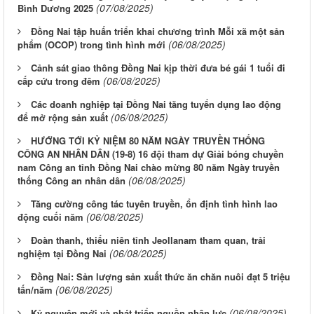
(07/08/2025)
Bình Dương 2025
Đồng Nai tập huấn triển khai chương trình Mỗi xã một sản
(06/08/2025)
phẩm (OCOP) trong tình hình mới
Cảnh sát giao thông Đồng Nai kịp thời đưa bé gái 1 tuổi đi
(06/08/2025)
cấp cứu trong đêm
Các doanh nghiệp tại Đồng Nai tăng tuyển dụng lao động
(06/08/2025)
để mở rộng sản xuất
HƯỚNG TỚI KỶ NIỆM 80 NĂM NGÀY TRUYỀN THỐNG
CÔNG AN NHÂN DÂN (19-8) 16 đội tham dự Giải bóng chuyền
nam Công an tỉnh Đồng Nai chào mừng 80 năm Ngày truyền
(06/08/2025)
thống Công an nhân dân
Tăng cường công tác tuyên truyền, ổn định tình hình lao
(06/08/2025)
động cuối năm
Đoàn thanh, thiếu niên tỉnh Jeollanam tham quan, trải
(06/08/2025)
nghiệm tại Đồng Nai
Đồng Nai: Sản lượng sản xuất thức ăn chăn nuôi đạt 5 triệu
(06/08/2025)
tấn/năm
(06/08/2025)
Kỷ nguyên mới và phát triển nguồn nhân lực