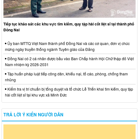
Tiếp tục khảo sát các khu vực tìm kiếm, quy tập hài cốt liệt sĩ tại thành phố
Đồng Nai
Ủy ban MTTQ Việt Nam thành phố Đồng Nai và các cơ quan, đơn vị chúc
mừng ngày truyền thống ngành Tuyên giáo của Đảng
Đồng Nai có 2 cá nhân được bầu vào Ban Chấp hành Hội Chữ thập đỏ Việt
Nam nhiệm kỳ 2026-2031
Tập huấn pháp luật tiếp công dân, khiếu nại, tố cáo, phòng, chống tham
nhũng
Kiểm tra vị trí chuẩn bị tổng duyệt và tổ chức Lễ Triển khai tìm kiếm, quy tập
hài cốt liệt sĩ tại khu vực xã Minh Đức
TRẢ LỜI Ý KIẾN NGƯỜI DÂN