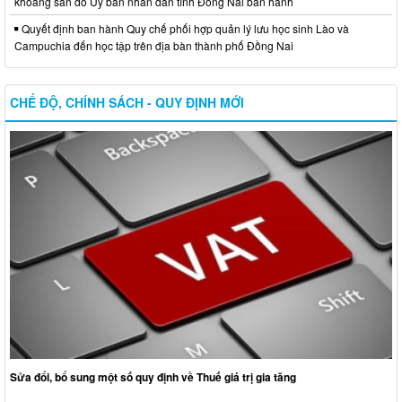
khoáng sản do Ủy ban nhân dân tỉnh Đồng Nai ban hành
Quyết định ban hành Quy chế phối hợp quản lý lưu học sinh Lào và
Campuchia đến học tập trên địa bàn thành phố Đồng Nai
CHẾ ĐỘ, CHÍNH SÁCH - QUY ĐỊNH MỚI
Sửa đổi, bổ sung một số quy định về Thuế giá trị gia tăng