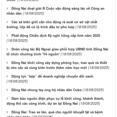
Đồng Nai đoạt giải B Cuộc vận động sáng tác về Công an
(16/08/2025)
nhân dân
Các xã biên giới cần chủ động rà soát cơ sở vật chất
(18/08/2025)
trường, lớp để có lộ trình đầu tư phù hợp
Phát động Chiến dịch Kỳ nghỉ hồng cấp tỉnh năm 2025
(18/08/2025)
Đoàn công tác Bộ Ngoại giao phối hợp UBND tỉnh Đồng Nai
(18/08/2025)
tổ chức chương trình 'Về nguồn'
Đồng Nai khởi công xây dựng phòng học, trao quà và thiết
(18/08/2025)
bị cho các xã vùng biên trước thềm năm học mới
Động lực “kép” để doanh nghiệp chuyển đổi xanh
(18/08/2025)
(18/08/2025)
Đồng Nai chung tay ủng hộ nhân dân Cuba
Đảm bảo nguồn điện phục vụ lễ khởi công, khánh thành,
(19/08/2025)
động thổ các công trình, dự án tại Đồng Nai
Đồng Nai: Trao xe lăn, quà cho người khuyết tật và bệnh
(20/08/2025)
nhân khó khăn