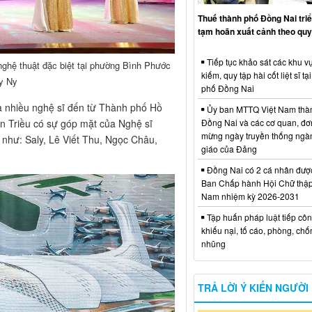
Thuế thành phố Đồng Nai triể
tạm hoãn xuất cảnh theo quy
Tiếp tục khảo sát các khu vự
 nghệ thuật đặc biệt tại phường Bình Phước
kiếm, quy tập hài cốt liệt sĩ tạ
My Ny
phố Đồng Nai
a nhiều nghệ sĩ đến từ Thành phố Hồ
Ủy ban MTTQ Việt Nam thà
n Triều có sự góp mặt của Nghệ sĩ
Đồng Nai và các cơ quan, đơ
mừng ngày truyền thống ngà
 như: Saly, Lê Viết Thu, Ngọc Châu,
giáo của Đảng
Đồng Nai có 2 cá nhân đượ
Ban Chấp hành Hội Chữ thập
Nam nhiệm kỳ 2026-2031
Tập huấn pháp luật tiếp côn
khiếu nại, tố cáo, phòng, ch
nhũng
TRẢ LỜI Ý KIẾN NGƯỜI