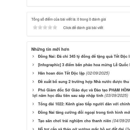
Tổng số điểm của bài viết là: 0 trong 0 đánh giá
Click để đánh giá bài viết
Những tin mới hơn
Đồng Nai: Đã chi 345 tỷ đồng để tặng quà Tết Độc 
[Infographic] 3 điểm bắn pháo hoa mừng Lễ Quốc k
(02/09/2025)
Hân hoan đón Tết Độc lập
Đề xuất bổ sung 2 trường hợp Nhà nước được thu 
Phó Giám đốc Sở Giáo dục và Đào tạo PHẠM HỒNG
(03/09/2025)
lợi năm học đầu tiên sau sáp nhập tỉnh
Tổng đài 1022: Kênh giao tiếp người dân với chín
Đồng Nai tăng cường đối ngoại trong tình hình mớ
(04/09/2
Tạo sân chơi trải nghiệm cho thanh niên
(0
Hỗ trợ cấp xã tháo gỡ vướng mắc hồ sơ đất đai