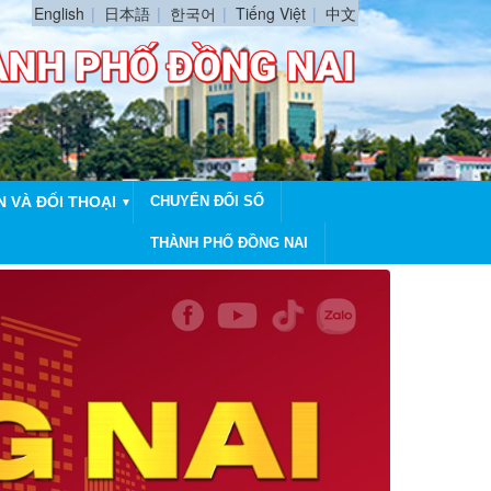
English
日本語
한국어
Tiếng Việt
中文
N VÀ ĐỐI THOẠI
CHUYỂN ĐỔI SỐ
▼
THÀNH PHỐ ĐỒNG NAI