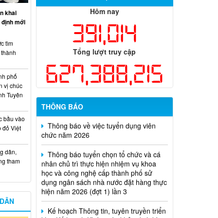
Hôm nay
n khai
 định mới
391,014
c tìm
Tổng lượt truy cập
i thành
627,388,215
nh phố
n vị chúc
nh Tuyên
Thông báo về việc tuyển dụng viên
THÔNG BÁO
chức năm 2026
c bầu vào
 đỏ Việt
Thông báo tuyển chọn tổ chức và cá
nhân chủ trì thực hiện nhiệm vụ khoa
học và công nghệ cấp thành phố sử
g dân,
dụng ngân sách nhà nước đặt hàng thực
ống tham
hiện năm 2026 (đợt 1) lần 3
Kế hoạch Thông tin, tuyên truyền triển
khai Kế hoạch Khám sức khỏe định kỳ
 DÂN
hoặc khám sàng lọc miễn phí ít nhất mỗi
năm một lần cho người dân trên địa bàn