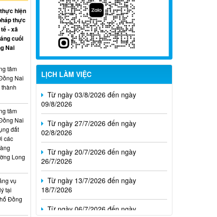
 thực hiện
pháp thực
tế - xã
háng cuối
g Nai
ung tâm
LỊCH LÀM VIỆC
Từ ngày 03/8/2026 đến ngày
 Đồng Nai
09/8/2026
, thành
Từ ngày 27/7/2026 đến ngày
ung tâm
02/8/2026
 Đồng Nai
ụng đất
Từ ngày 20/7/2026 đến ngày
i các
26/7/2026
hàng
ường Long
Từ ngày 13/7/2026 đến ngày
18/7/2026
ảng vụ
ý tại
Từ ngày 06/7/2026 đến ngày
phố Đồng
12/7/2026