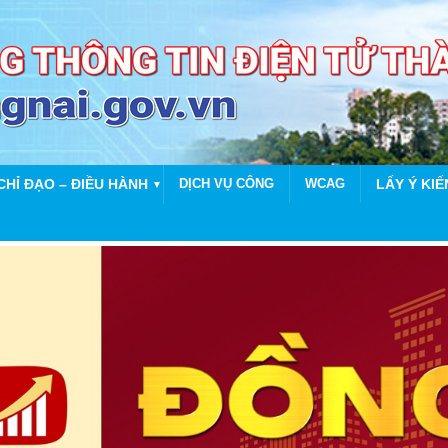
CHỈ ĐẠO – ĐIỀU HÀNH
DỊCH VỤ CÔNG
WCAG
LẤY Ý KIẾ
▼