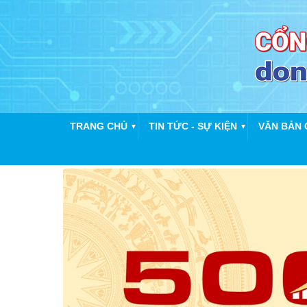
TRANG CHỦ
TIN TỨC - SỰ KIỆN
VĂN BẢN 
▼
▼