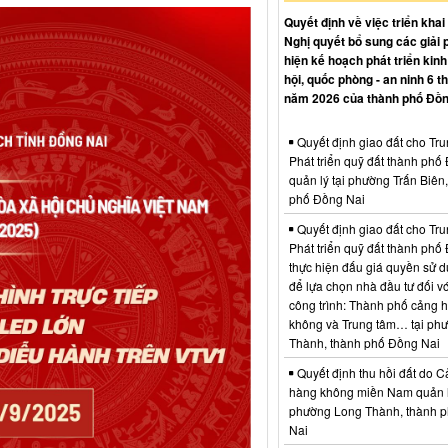
Quyết định về việc triển khai
Nghị quyết bổ sung các giải 
hiện kế hoạch phát triển kinh 
hội, quốc phòng - an ninh 6 t
năm 2026 của thành phố Đồn
Quyết định giao đất cho Tr
Phát triển quỹ đất thành phố
quản lý tại phường Trấn Biên
phố Đồng Nai
Quyết định giao đất cho Tr
Phát triển quỹ đất thành phố
thực hiện đấu giá quyền sử d
để lựa chọn nhà đầu tư đối vớ
công trình: Thành phố cảng 
không và Trung tâm… tại ph
Thành, thành phố Đồng Nai
Quyết định thu hồi đất do C
hàng không miền Nam quản l
phường Long Thành, thành 
Nai