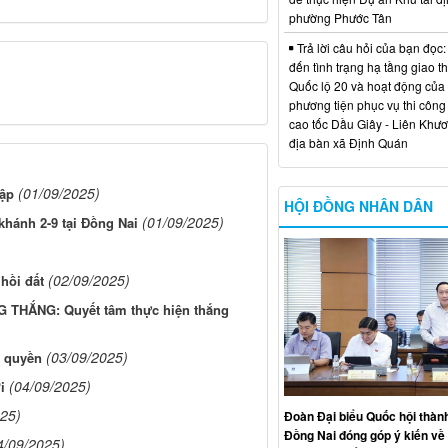
phường Phước Tân
Trả lời câu hỏi của bạn đọc:
đến tình trạng hạ tầng giao t
Quốc lộ 20 và hoạt động của
phương tiện phục vụ thi công
cao tốc Dầu Giây - Liên Khươ
địa bàn xã Định Quán
(01/09/2025)
lập
HỘI ĐỒNG NHÂN DÂN
(01/09/2025)
hánh 2-9 tại Đồng Nai
(02/09/2025)
hồi đất
 THẮNG: Quyết tâm thực hiện thắng
(03/09/2025)
h quyền
(04/09/2025)
i
025)
Đoàn Đại biểu Quốc hội thàn
Đồng Nai đóng góp ý kiến về 
4/09/2025)