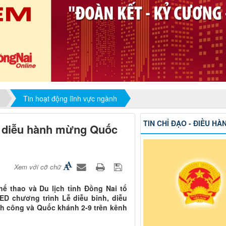
Tin hoạt động lĩnh vực ngành
TIN CHỈ ĐẠO - ĐIỀU HÀ
, diễu hành mừng Quốc
Xem với cỡ chữ
hể thao và Du lịch tỉnh Đồng Nai tổ
LED chương trình Lễ diễu binh, diễu
h công và Quốc khánh 2-9 trên kênh