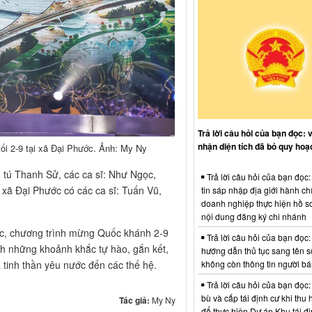
Trả lời câu hỏi của bạn đọc: 
nhận diện tích đã bỏ quy hoạ
tối 2-9 tại xã Đại Phước. Ảnh: My Ny
tú Thanh Sử, các ca sĩ: Như Ngọc,
Trả lời câu hỏi của bạn đọc
xã Đại Phước có các ca sĩ: Tuấn Vũ,
tin sáp nhập địa giới hành ch
doanh nghiệp thực hiện hồ sơ
nội dung đăng ký chi nhánh
úc, chương trình mừng Quốc khánh 2-9
Trả lời câu hỏi của bạn đọc:
 những khoảnh khắc tự hào, gắn kết,
hướng dẫn thủ tục sang tên s
không còn thông tin người b
a tinh thần yêu nước đến các thế hệ.
Trả lời câu hỏi của bạn đọc:
bù và cấp tái định cư khi thu 
Tác giả:
My Ny
để thực hiện Dự án Khu tái đị