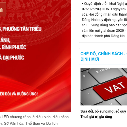
Quyết định triển khai Nghị 
07/2026/NQ-HĐND ngày 09/
của Hội đồng nhân dân thàn
Đồng Nai quy định nguyên tắc
chí,… vùng đồng bào dân tộc
và miền núi giai đoạn 2026 -
địa bàn thành phố Đồng Nai
CHẾ ĐỘ, CHÍNH SÁCH -
ĐỊNH MỚI
Sửa đổi, bổ sung một số quy 
Thuế giá trị gia tăng
h LED chương trình lễ diễu binh, diễu hành
h: Sở Văn hóa, Thể thao và Du lịch