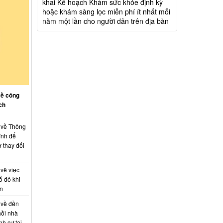
thành phố Đồng Nai
Hỗ trợ đăng tải thông tin hợp nhất,
thay đổi địa chỉ trụ sở làm việc
Công khai thông tin vi phạm pháp luật
trong lĩnh vực đất đai, tại phường Hố Nai
về công
ch
: về Thông
ính để
 thay đổi
 về việc
ổ đỏ khi
án
 về đền
hồi nhà
nh cư tại