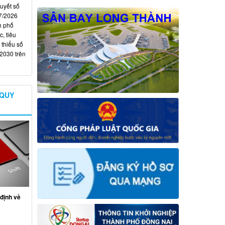
quyết số
7/2026
h phố
, tiêu
 thiểu số
 2030 trên
 QUY
định về