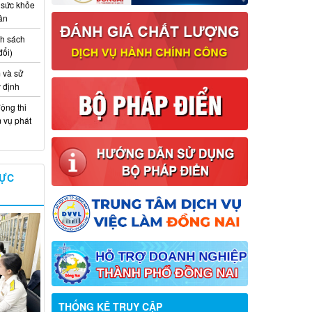
 sức khỏe
ân
nh sách
đổi)
 và sử
y định
ộng thi
m vụ phát
VỰC
THỐNG KÊ TRUY CẬP