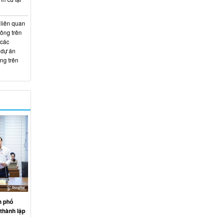
 liên quan
hông trên
 các
 dự án
ng trên
h phố
thành lập