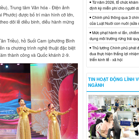
Từ năm 2026, tổ chức khám
iều), Trung tâm Văn hóa - Điện ảnh
định kỳ miễn phí cho người d
i Phước) được bố trí màn hình cỡ lớn,
Chính phủ thông qua 3 chí
theo dõi lễ diễu binh, diễu hành mừng
của Luật Nuôi con nuôi (sửa 
Mức phạt hành vi lấn, chiếm
dụng môi trường rừng trái qu
Tân Triều), hồ Suối Cam (phường Bình
ễn ra chương trình nghệ thuật đặc biệt
Thủ tướng Chính phủ phát đ
đua thực hiện thắng lợi nhiệ
ám thành công và Quốc khánh 2-9.
triển kinh tế - xã hội
TIN HOẠT ĐỘNG LĨNH 
NGÀNH