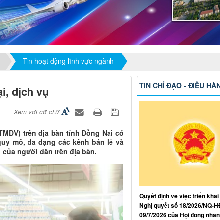
Tin hoạt động lĩnh vực ngành
TIN CHỈ ĐẠO - ĐIỀU HÀ
i, dịch vụ
Xem với cỡ chữ
TMDV) trên địa bàn tỉnh Đồng Nai có
 quy mô, đa dạng các kênh bán lẻ và
u của người dân trên địa bàn.
Quyết định về việc triển khai
Nghị quyết số 18/2026/NQ-
09/7/2026 của Hội đồng nhân