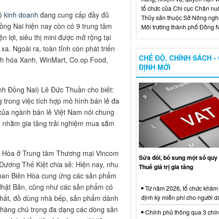
tổ chức của Chi cục Chăn nuô
hộ
kinh doanh
đang cung cấp đầy đủ
Thủy sản thuộc Sở Nông ngh
Đồng Nai hiện nay còn có 9 trung tâm
Môi trường thành phố Đồng N
n lợi, siêu thị mini được mở rộng tại
a. Ngoài ra, toàn tỉnh còn phát triển
CHẾ ĐỘ, CHÍNH SÁCH -
ách hóa Xanh, WinMart, Co.op Food,
ĐỊNH MỚI
nh Đồng Nai) Lê Đức Thuần cho biết:
g trong việc tích hợp mô hình bán lẻ đa
 của ngành bán lẻ Việt Nam nói chung
uả nhằm gia tăng trải nghiệm mua sắm
n Hòa ở Trung tâm Thương mại Vincom
Sửa đổi, bổ sung một số quy 
Dương Thế Kiệt chia sẻ: Hiện nay, nhu
Thuế giá trị gia tăng
Kohnan Biên Hòa cung ứng các sản phẩm
Nhật Bản, cũng như các sản phẩm có
Từ năm 2026, tổ chức khám
định kỳ miễn phí cho người d
 thất, đồ dùng nhà bếp, sản phẩm dành
hàng chú trọng đa dạng các dòng sản
Chính phủ thông qua 3 chí