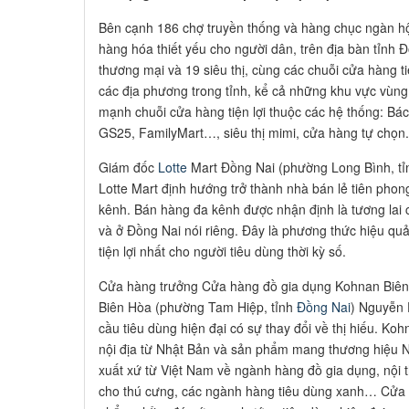
Bên cạnh 186 chợ truyền thống và hàng chục ngàn 
hàng hóa thiết yếu cho người dân, trên địa bàn tỉnh 
thương mại và 19 siêu thị, cùng các chuỗi cửa hàng tiệ
các địa phương trong tỉnh, kể cả những khu vực vùng x
mạnh chuỗi cửa hàng tiện lợi thuộc các hệ thống: B
GS25, FamilyMart…, siêu thị mimi, cửa hàng tự chọn.
Giám đốc
Lotte
Mart Đồng Nai (phường Long Bình, tỉ
Lotte Mart định hướng trở thành nhà bán lẻ tiên phon
kênh. Bán hàng đa kênh được nhận định là tương lai
và ở Đồng Nai nói riêng. Đây là phương thức hiệu q
tiện lợi nhất cho người tiêu dùng thời kỳ số.
Cửa hàng trưởng Cửa hàng đồ gia dụng Kohnan Biê
Biên Hòa (phường Tam Hiệp, tỉnh
Đồng Nai
) Nguyễn 
cầu tiêu dùng hiện đại có sự thay đổi về thị hiếu. 
nội địa từ Nhật Bản và sản phẩm mang thương hiệu 
xuất xứ từ Việt Nam về ngành hàng đồ gia dụng, nội
cho thú cưng, các ngành hàng tiêu dùng xanh… Cửa 