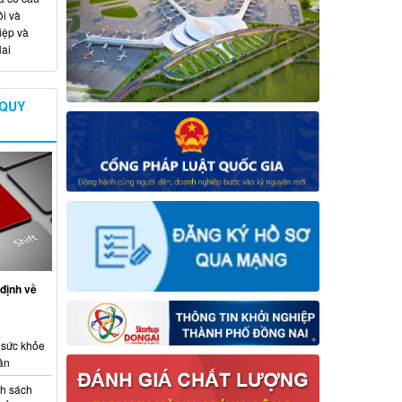
i và
iệp và
ai
 QUY
định về
 sức khỏe
ân
nh sách