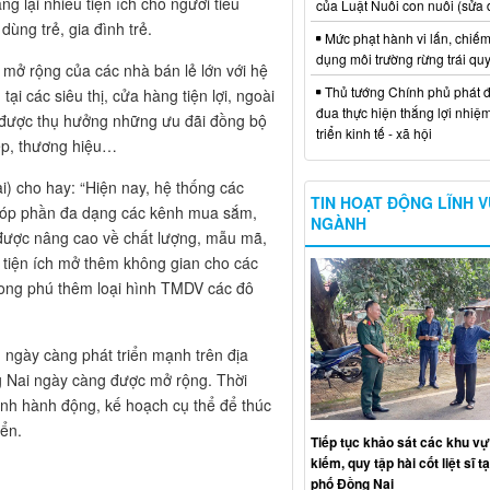
 lại nhiều tiện ích cho người tiêu
của Luật Nuôi con nuôi (sửa 
dùng trẻ, gia đình trẻ.
Mức phạt hành vi lấn, chiếm
dụng môi trường rừng trái qu
ẻ mở rộng của các nhà bán lẻ lớn với hệ
Thủ tướng Chính phủ phát đ
i các siêu thị, cửa hàng tiện lợi, ngoài
đua thực hiện thắng lợi nhiệ
g được thụ hưởng những ưu đãi đồng bộ
triển kinh tế - xã hội
iệp, thương hiệu…
) cho hay: “Hiện nay, hệ thống các
TIN HOẠT ĐỘNG LĨNH 
đã góp phần đa dạng các kênh mua sắm,
NGÀNH
 được nâng cao về chất lượng, mẫu mã,
tiện ích mở thêm không gian cho các
ong phú thêm loại hình TMDV các đô
ngày càng phát triển mạnh trên địa
g Nai ngày càng được mở rộng. Thời
rình hành động, kế hoạch cụ thể để thúc
iển.
Tiếp tục khảo sát các khu vự
kiếm, quy tập hài cốt liệt sĩ t
phố Đồng Nai