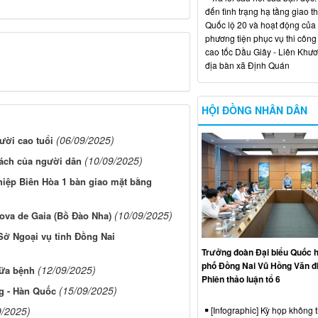
đến tình trạng hạ tầng giao t
Quốc lộ 20 và hoạt động của
phương tiện phục vụ thi công
cao tốc Dầu Giây - Liên Khươ
địa bàn xã Định Quán
HỘI ĐỒNG NHÂN DÂN
(06/09/2025)
ười cao tuổi
(10/09/2025)
sách của người dân
hiệp Biên Hòa 1 bàn giao mặt bằng
(10/09/2025)
ova de Gaia (Bồ Đào Nha)
 Sở Ngoại vụ tỉnh Đồng Nai
Trưởng đoàn Đại biểu Quốc h
phố Đồng Nai Vũ Hồng Văn đ
(12/09/2025)
hữa bệnh
Phiên thảo luận tổ 6
(15/09/2025)
g - Hàn Quốc
[Infographic] Kỳ họp không 
9/2025)