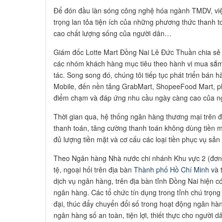
Để đón đầu làn sóng công nghệ hóa ngành TMDV, việ
trọng lan tỏa tiện ích của những phương thức thanh t
cao chất lượng sống của người dân…
Giám đốc Lotte Mart Đồng Nai Lê Đức Thuần chia sẻ t
các nhóm khách hàng mục tiêu theo hành vi mua sắm,
tác. Song song đó, chúng tôi tiếp tục phát triển bán 
Mobile, đến nền tảng GrabMart, ShopeeFood Mart, p
điểm chạm và đáp ứng nhu cầu ngày càng cao của ng
Thời gian qua, hệ thống ngân hàng thương mại trên đị
thanh toán, tăng cường thanh toán không dùng tiền mặ
đủ lượng tiền mặt và cơ cấu các loại tiền phục vụ sản
Theo Ngân hàng Nhà nước chi nhánh Khu vực 2 (đơn v
tệ, ngoại hối trên địa bàn
Thành phố Hồ Chí Minh
và t
dịch vụ ngân hàng, trên địa bàn tỉnh Đồng Nai hiện c
ngân hàng. Các tổ chức tín dụng trong tỉnh chú trọng 
đại, thúc đẩy chuyển đổi số trong hoạt động ngân hà
ngân hàng số an toàn, tiện lợi, thiết thực cho người