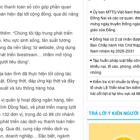
c thanh toán số còn góp phần quan
Ủy ban MTTQ Việt Nam thà
oán hiện đại tới cộng đồng, qua đó nâng
Đồng Nai và các cơ quan, đơ
mừng ngày truyền thống ngà
giáo của Đảng
hêm: “Chúng tôi tập trung phát triển
Đồng Nai có 2 cá nhân đượ
 khu vực sinh sống, tần suất tương
Ban Chấp hành Hội Chữ thập
hàng đa nền tảng: từ website, ứng dụng
Nam nhiệm kỳ 2026-2031
hát triển livestream… nhằm mở rộng
Tập huấn pháp luật tiếp côn
ười tiêu dùng”.
khiếu nại, tố cáo, phòng, ch
nhũng
a bàn tỉnh đã thực hiện tốt công tác
t. Đồng thời, đáp ứng kịp thời và đầy
Kiểm tra vị trí chuẩn bị tổng
 xuất và lưu thông hàng hóa.
tổ chức Lễ Triển khai tìm kiếm
hài cốt liệt sĩ tại khu vực xã 
ị quản lý hoạt động ngân hàng, tiền
ỉnh Đồng Nai), về phát triển mạng lưới
TRẢ LỜI Ý KIẾN NGƯỜI
ó 132 đơn vị, trong đó có 88 chi nhánh
phát triển các dịch vụ thanh toán hiện
ng. Qua đó, cung cấp nhiều dịch vụ
 dân, doanh nghiệp… Đặc biệt, ngành