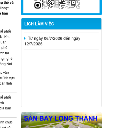
cụ thể và
26/7/2026
i hoạt
a bàn
Từ ngày 13/7/2026 đến ngày
18/7/2026
LỊCH LÀM VIỆC
Từ ngày 06/7/2026 đến ngày
hế phối
12/7/2026
CN, Khu
 quan
h phố
ớc tại
ông nghệ
Đồng Nai
ác văn
 lĩnh vực
dân tỉnh
hế phối
 và
địa bàn
ịnh chức
à cơ cấu