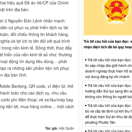
khai hiệu quả Đề án 06/CP của Chính
ặt trên địa bàn.
ực 2 Nguyễn Đức Lệnh nhấn mạnh:
 dân cư phục vụ phát triển dịch vụ tài
oán; đối chiếu thông tin khách hàng,
hĩa và lợi ích to lớn đối với quá trình
Trả lời câu hỏi của bạn đọc: 
nhận diện tích đã bỏ quy hoạ
 trong nền kinh tế. Đồng thời, thúc đẩy
át triển của nền kinh tế số như: thương
Trả lời câu hỏi của bạn đọc
 hoạt động tín dụng tiêu dùng… phát
tin sáp nhập địa giới hành ch
 tạo ra những sản phẩm tiện ích phục
doanh nghiệp thực hiện hồ sơ
ên địa bàn tỉnh.
nội dung đăng ký chi nhánh
Trả lời câu hỏi của bạn đọc:
obile Banking, QR code, ví điện tử, thẻ
hướng dẫn thủ tục sang tên s
thanh toán cho các dịch vụ, nhu cầu
không còn thông tin người b
 cước phí điện thoại, vé xe/tàu/máy bay,
Trả lời câu hỏi của bạn đọc:
ng tiện lợi, mua hàng online… một cách
bù và cấp tái định cư khi thu 
để thực hiện Dự án Khu tái đị
phường Phước Tân
Tác giả:
Hải Quân
Trả lời câu hỏi của bạn đọc: