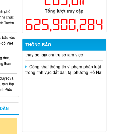
Kế hoạch Thông tin, tuyên truyền triển
khai Kế hoạch Khám sức khỏe định kỳ
Tổng lượt truy cập
nh phố
hoặc khám sàng lọc miễn phí ít nhất mỗi
n vị chúc
625,900,284
năm một lần cho người dân trên địa bàn
nh Tuyên
thành phố Đồng Nai
c bầu vào
Hỗ trợ đăng tải thông tin hợp nhất,
 đỏ Việt
THÔNG BÁO
thay đổi địa chỉ trụ sở làm việc
Công khai thông tin vi phạm pháp luật
g dân,
trong lĩnh vực đất đai, tại phường Hố Nai
ống tham
 duyệt và
, quy tập
Minh Đức
 DÂN