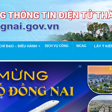
CHỈ ĐẠO – ĐIỀU HÀNH
DỊCH VỤ CÔNG
WCAG
LẤY Ý KIẾ
▼