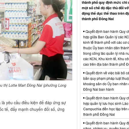
thành phố quy định mức chi 
một số chế độ đặc thù đối vớ
động thể dục thể thao trên đị
thành phố Đồng Nai
Quyết định ban hành Quy c
hợp giữa Ban Quản lý các K
kinh tế thành phố với các cơ
thuộc Ủy ban nhân dân thàn
trong công tác quản lý nhà nư
các KCN, Khu kinh tế, Khu c
cao trên địa bàn thành phố 
Quyết định về việc bãi bỏ c
bản quy phạm pháp luật thuộc
khoáng sản do Ủy ban nhân 
êu thị Lotte Mart Đồng Nai (phường Long
Đồng Nai ban hành
Quyết định ban hành Quy c
à là yêu cầu điều kiện để đáp ứng sự
hợp quản lý lưu học sinh Lào
uốc tế, đẩy mạnh chuyển đổi số, ứng
Campuchia đến học tập trên 
thành phố Đồng Nai
Quyết định ban hành Quy đ
năng, nhiệm vụ, quyền hạn v