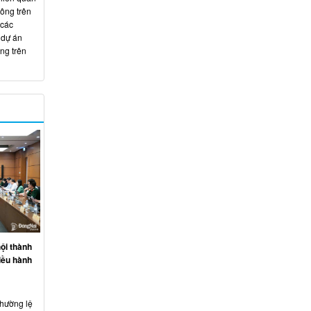
hông trên
 các
 dự án
ng trên
ội thành
iều hành
thường lệ