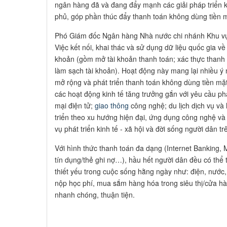
ngân hàng đã và đang đẩy mạnh các giải pháp triển 
phủ, góp phần thúc đẩy thanh toán không dùng tiền m
Phó Giám đốc Ngân hàng Nhà nước chi nhánh Khu v
Việc kết nối, khai thác và sử dụng dữ liệu quốc gia về
khoản (gồm mở tài khoản thanh toán; xác thực thanh t
làm sạch tài khoản). Hoạt động này mang lại nhiều ý ng
mở rộng và phát triển thanh toán không dùng tiền mặt
các hoạt động kinh tế tăng trưởng gắn với yêu cầu ph
mại điện tử;
giao thông
công nghệ; du lịch dịch vụ và
triển theo xu hướng hiện đại, ứng dụng công nghệ và
vụ phát triển kinh tế - xã hội và đời sống người dân tr
Với hình thức thanh toán đa dạng (Internet Banking, M
tín dụng/thẻ ghi nợ…), hầu hết người dân đều có thể 
thiết yếu trong cuộc sống hằng ngày như: điện, nước,
nộp học phí, mua sắm hàng hóa trong siêu thị/cửa hà
nhanh chóng, thuận tiện.