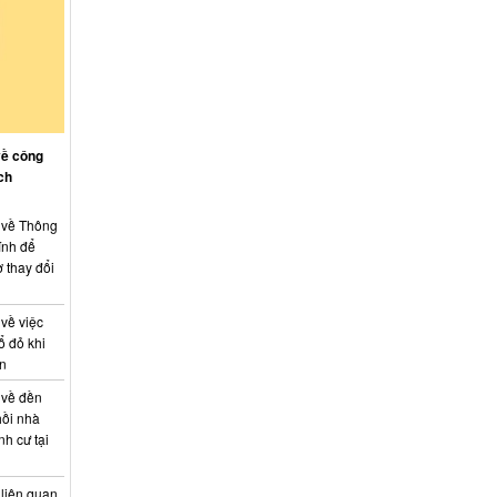
về công
ch
: về Thông
ính để
 thay đổi
 về việc
ổ đỏ khi
án
 về đền
hồi nhà
nh cư tại
 liên quan