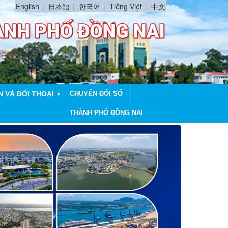
English
日本語
한국어
Tiếng Việt
中文
N VÀ ĐỐI THOẠI
CHUYỂN ĐỔI SỐ
▼
THÀNH PHỐ ĐỒNG NAI