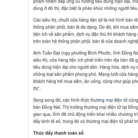
phẩm nhằm đáp ứng xu hướng tiêu dùng hiện đại, mang
dùng ở đô thị, đặc biệt là phân khúc những người tiêu 
Các siêu thị, chuỗi cửa hàng tiện lợi là mô hình bán l
thống phân phối, bán lẻ đa dạng. Do đó, khi mua sắm tạ
tiện ích về sản phẩm, dịch vụ đặc thù thì khách hàn
trên toàn hệ thống phân phối, bán lẻ của doanh ngh
Anh Tuấn Đạt (ngụ phường Bình Phước, tỉnh Đồng Nai
siêu thị, cửa hàng tiện ích phát triển trên địa bàn 
tiêu dùng hiện đại cho người dân. Hàng hóa, dịch vụ
chủng loại sản phẩm phong phú. Mạng lưới cửa hàng 
khách hàng trẻ mua sắm, ăn uống, cũng như giúp ph
thị”.
Song song đó, các hình thức
thương mại điện tử
cũng 
bàn Đồng Nai. Thị trường thương mại điện tử tại Đồn
gian qua, tỉnh đã chủ động triển khai nhiều chương t
đẩy kinh tế số, trong đó có thương mại điện tử phát tr
Thúc đẩy thanh toán số