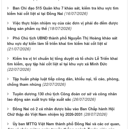
Ban Chỉ đạo 515 Quân khu 7 khảo sát, kiểm tra khu vực tìm
(16/07/2026)
kiếm hài cốt liệt sĩ tại Đồng Nai
Việc thực hiện nhiệm vụ của các đơn vị phải đo đếm được
(18/07/2026)
bằng sản phẩm cụ thể
Phó Chủ tịch UBND thành phố Nguyễn Thị Hoàng khảo sát
khu vực dự kiến làm lễ triển khai tìm kiếm hài cốt liệt sĩ
(21/07/2026)
Kiểm tra vị trí chuẩn bị tổng duyệt và tổ chức Lễ Triển khai
tìm kiếm, quy tập hài cốt liệt sĩ tại khu vực xã Minh Đức
(22/07/2026)
Tập huấn pháp luật tiếp công dân, khiếu nại, tố cáo, phòng,
(22/07/2026)
chống tham nhũng
Tuyên dương 130 chủ tịch Công đoàn cơ sở và công nhân
(26/07/2026)
lao động sản xuất trực tiếp xuất sắc
Đồng Nai có 2 cá nhân được bầu vào Ban Chấp hành Hội
(28/07/2026)
Chữ thập đỏ Việt Nam nhiệm kỳ 2026-2031
Ủy ban MTTQ Việt Nam thành phố Đồng Nai và các cơ quan,