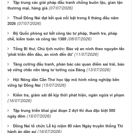
Tập trung các giải pháp đấu tranh chống buôn lậu, gian lận
(07/07/2026)
thương mại, hàng giả
Thuế Đồng Nai đạt kết quả nổi bật trong 6 tháng đầu năm
(07/07/2026)
2026
Bộ Quốc phòng sơ kết công tác tư pháp, thanh tra, pháp
(08/07/2026)
chế, kiểm toán và công tác 1389
Tổng Bí thư, Chủ tịch nước: Bảo vệ an ninh theo nguyên tắc
(11/07/2026)
'phát triển đến đâu, an ninh đến đó'
Tăng cường đấu tranh, phản bác các quan điểm sai trái, bảo
(13/07/2026)
vệ vững chắc nền tảng tư tưởng của Đảng
Hội Nông dân Cần Thơ học tập mô hình nông nghiệp bền
(15/07/2026)
vững tại Đồng Nai
Kiểm tra, giám sát để kịp thời phát hiện, ngăn ngừa vi phạm
(16/07/2026)
Tập trung triển khai giai đoạn 2 đợt thi đua đặc biệt 500
(16/07/2026)
ngày đêm
Đồng Nai tổ chức Lễ kỷ niệm 80 năm Ngày truyền thống Thi
(16/07/2026)
hành án dân sự