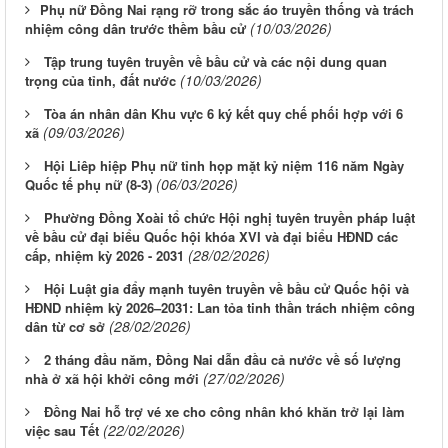
​​​​​​​Phụ nữ Đồng Nai rạng rỡ trong sắc áo truyền thống và trách
(10/03/2026)
nhiệm công dân trước thềm bầu cử
Tập trung tuyên truyền về bầu cử và các nội dung quan
(10/03/2026)
trọng của tỉnh, đất nước
Tòa án nhân dân Khu vực 6 ký kết quy chế phối hợp với 6
(09/03/2026)
xã
Hội Liêp hiệp Phụ nữ tỉnh họp mặt kỷ niệm 116 năm Ngày
(06/03/2026)
Quốc tế phụ nữ (8-3)
Phường Đồng Xoài tổ chức Hội nghị tuyên truyền pháp luật
về bầu cử đại biểu Quốc hội khóa XVI và đại biểu HĐND các
(28/02/2026)
cấp, nhiệm kỳ 2026 - 2031
Hội Luật gia đẩy mạnh tuyên truyền về bầu cử Quốc hội và
HĐND nhiệm kỳ 2026–2031: Lan tỏa tinh thần trách nhiệm công
(28/02/2026)
dân từ cơ sở
2 tháng đầu năm, Đồng Nai dẫn đầu cả nước về số lượng
(27/02/2026)
nhà ở xã hội khởi công mới
Đồng Nai hỗ trợ vé xe cho công nhân khó khăn trở lại làm
(22/02/2026)
việc sau Tết