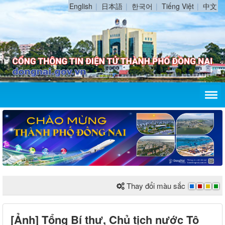
English
日本語
한국어
Tiếng Việt
中文
Thay đổi màu sắc
[Ảnh] Tổng Bí thư, Chủ tịch nước Tô