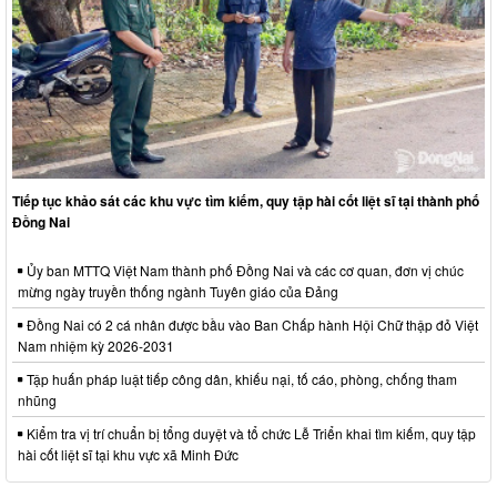
Tiếp tục khảo sát các khu vực tìm kiếm, quy tập hài cốt liệt sĩ tại thành phố
Đồng Nai
Ủy ban MTTQ Việt Nam thành phố Đồng Nai và các cơ quan, đơn vị chúc
mừng ngày truyền thống ngành Tuyên giáo của Đảng
Đồng Nai có 2 cá nhân được bầu vào Ban Chấp hành Hội Chữ thập đỏ Việt
Nam nhiệm kỳ 2026-2031
Tập huấn pháp luật tiếp công dân, khiếu nại, tố cáo, phòng, chống tham
nhũng
Kiểm tra vị trí chuẩn bị tổng duyệt và tổ chức Lễ Triển khai tìm kiếm, quy tập
hài cốt liệt sĩ tại khu vực xã Minh Đức