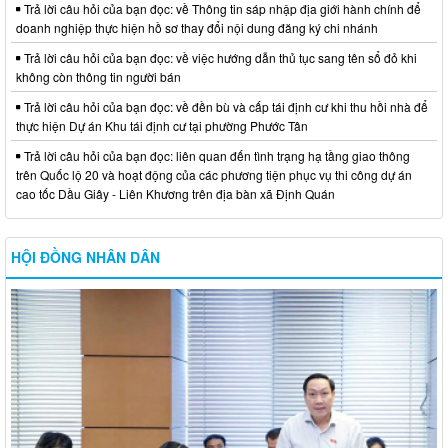
Trả lời câu hỏi của bạn đọc: về Thông tin sáp nhập địa giới hành chính để
doanh nghiệp thực hiện hồ sơ thay đổi nội dung đăng ký chi nhánh
Trả lời câu hỏi của bạn đọc: về việc hướng dẫn thủ tục sang tên sổ đỏ khi
không còn thông tin người bán
Trả lời câu hỏi của bạn đọc: về đền bù và cấp tái định cư khi thu hồi nhà để
thực hiện Dự án Khu tái định cư tại phường Phước Tân
Trả lời câu hỏi của bạn đọc: liên quan đến tình trạng hạ tầng giao thông
trên Quốc lộ 20 và hoạt động của các phương tiện phục vụ thi công dự án
cao tốc Dầu Giây - Liên Khương trên địa bàn xã Định Quán
HỘI ĐỒNG NHÂN DÂN