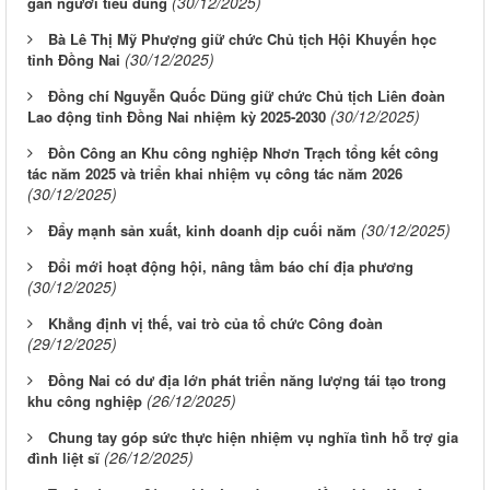
(30/12/2025)
gần người tiêu dùng
Bà Lê Thị Mỹ Phượng giữ chức Chủ tịch Hội Khuyến học
(30/12/2025)
tỉnh Đồng Nai
Đồng chí Nguyễn Quốc Dũng giữ chức Chủ tịch Liên đoàn
(30/12/2025)
Lao động tỉnh Đồng Nai nhiệm kỳ 2025-2030
Đồn Công an Khu công nghiệp Nhơn Trạch tổng kết công
tác năm 2025 và triển khai nhiệm vụ công tác năm 2026
(30/12/2025)
(30/12/2025)
Đẩy mạnh sản xuất, kinh doanh dịp cuối năm
Đổi mới hoạt động hội, nâng tầm báo chí địa phương
(30/12/2025)
Khẳng định vị thế, vai trò của tổ chức Công đoàn
(29/12/2025)
Đồng Nai có dư địa lớn phát triển năng lượng tái tạo trong
(26/12/2025)
khu công nghiệp
Chung tay góp sức thực hiện nhiệm vụ nghĩa tình hỗ trợ gia
(26/12/2025)
đình liệt sĩ