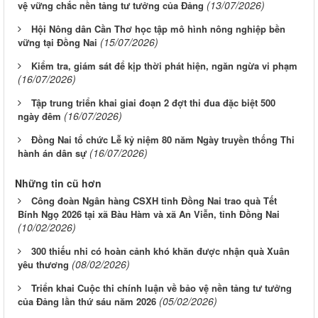
(13/07/2026)
vệ vững chắc nền tảng tư tưởng của Đảng
Hội Nông dân Cần Thơ học tập mô hình nông nghiệp bền
(15/07/2026)
vững tại Đồng Nai
Kiểm tra, giám sát để kịp thời phát hiện, ngăn ngừa vi phạm
(16/07/2026)
Tập trung triển khai giai đoạn 2 đợt thi đua đặc biệt 500
(16/07/2026)
ngày đêm
Đồng Nai tổ chức Lễ kỷ niệm 80 năm Ngày truyền thống Thi
(16/07/2026)
hành án dân sự
Những tin cũ hơn
Công đoàn Ngân hàng CSXH tỉnh Đồng Nai trao quà Tết
Bính Ngọ 2026 tại xã Bàu Hàm và xã An Viễn, tỉnh Đồng Nai
(10/02/2026)
300 thiếu nhi có hoàn cảnh khó khăn được nhận quà Xuân
(08/02/2026)
yêu thương
Triển khai Cuộc thi chính luận về bảo vệ nền tảng tư tưởng
(05/02/2026)
của Đảng lần thứ sáu năm 2026