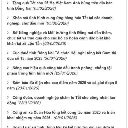
Tặng quà Tết cho 25 Mẹ Việt Nam Anh hùng trên địa bàn
(05/02/2026)
tỉnh Đồng Nai
Khảo sát tình hình cung ứng hàng hóa Tết tại các doanh
(05/02/2026)
nghiệp, chợ đầu mối
Sở Nông nghiệp và Môi trường tỉnh Đồng nai đến thăm,
chúc tết và trao quà cho các hộ có hoàn cảnh đặc biệt khó
(03/02/2026)
khăn tại xã Lộc Tấn
Cục thuế tỉnh Đồng Nai Tổ chức Hội nghị tổng kết Cụm thi
(30/01/2026)
đua số 15 năm 2025
Nâng cao hiệu quả công tác đấu tranh phòng, chống tội
(29/01/2026)
phạm trong tình hình mới
Đảm bảo đủ điện cho cao điểm năm 2026 và cả giai đoạn 5
(23/01/2026)
năm
Công đoàn, doanh nghiệp chăm lo Tết cho công nhân lao
(23/01/2026)
động
Công an xã Xuân Hòa tổng kết công tác năm 2025 và triển
(09/01/2026)
khai nhiệm vụ năm 2026 .
Đoàn Luật sư tỉnh Đồng Nai ký kết hợp tác với các đơn vị