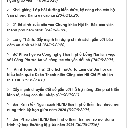
(19/06/2026)
ngàn giáo viên
Khai giảng Lớp bồi dưỡng kiến thức, kỹ năng cho cán bộ
(23/06/2026)
Văn phòng Đảng ủy cấp xã
24 thí sinh xuất sắc vào Chung khảo Hội thi Báo cáo viên
(24/06/2026)
thành phố năm 2026
Long Thành: Đẩy mạnh tín dụng chính sách gắn với bảo
(24/06/2026)
đảm an sinh xã hội
Sở Khoa học và Công nghệ Thành phố Đồng Nai làm việc
(24/06/2026)
với Cảng Phước An về công tác chuyển đổi số
[Ảnh] Tổng Bí thư, Chủ tịch nước Tô Lâm dự Đại hội đại
biểu toàn quốc Đoàn Thanh niên Cộng sản Hồ Chí Minh lần
(25/06/2026)
thứ XIII
Đẩy mạnh chuyển đổi số gắn với hỗ trợ nông dân phát triển
(29/06/2026)
kinh tế, nâng cao thu nhập
Ban Kinh tế - Ngân sách HĐND thành phố thẩm tra nhiều nội
(30/06/2026)
dung trình kỳ họp giữa năm 2026
Ban Pháp chế HĐND thành phố thẩm tra một số nội dung
(30/06/2026)
trình kỳ họp thường lệ giữa năm 2026