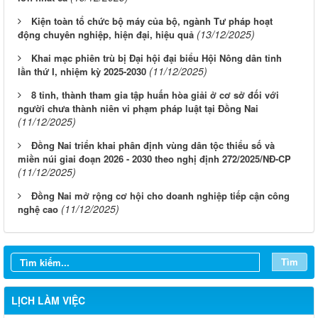
Kiện toàn tổ chức bộ máy của bộ, ngành Tư pháp hoạt
(13/12/2025)
động chuyên nghiệp, hiện đại, hiệu quả
Khai mạc phiên trù bị Đại hội đại biểu Hội Nông dân tỉnh
(11/12/2025)
lần thứ I, nhiệm kỳ 2025-2030
8 tỉnh, thành tham gia tập huấn hòa giải ở cơ sở đối với
người chưa thành niên vi phạm pháp luật tại Đồng Nai
(11/12/2025)
Đồng Nai triển khai phân định vùng dân tộc thiểu số và
miền núi giai đoạn 2026 - 2030 theo nghị định 272/2025/NĐ-CP
(11/12/2025)
Đồng Nai mở rộng cơ hội cho doanh nghiệp tiếp cận công
Từ ngày 03/8/2026 đến ngày 09/8/2026
(11/12/2025)
nghệ cao
Từ ngày 27/7/2026 đến ngày 02/8/2026
Từ ngày 20/7/2026 đến ngày 26/7/2026
Tìm
Từ ngày 13/7/2026 đến ngày 18/7/2026
LỊCH LÀM VIỆC
Từ ngày 06/7/2026 đến ngày 12/7/2026