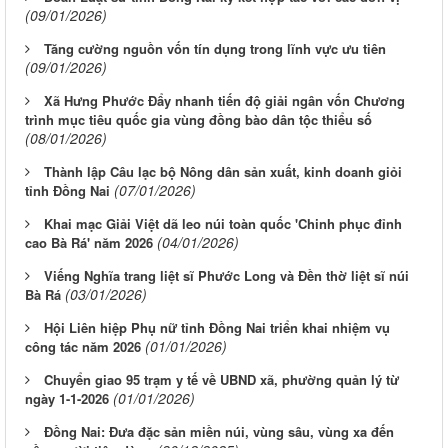
(09/01/2026)
Tăng cường nguồn vốn tín dụng trong lĩnh vực ưu tiên
(09/01/2026)
Xã Hưng Phước Đẩy nhanh tiến độ giải ngân vốn Chương
trình mục tiêu quốc gia vùng đồng bào dân tộc thiểu số
(08/01/2026)
Thành lập Câu lạc bộ Nông dân sản xuất, kinh doanh giỏi
(07/01/2026)
tỉnh Đồng Nai
Khai mạc Giải Việt dã leo núi toàn quốc 'Chinh phục đỉnh
(04/01/2026)
cao Bà Rá' năm 2026
Viếng Nghĩa trang liệt sĩ Phước Long và Đền thờ liệt sĩ núi
(03/01/2026)
Bà Rá
Hội Liên hiệp Phụ nữ tỉnh Đồng Nai triển khai nhiệm vụ
(01/01/2026)
công tác năm 2026
Chuyển giao 95 trạm y tế về UBND xã, phường quản lý từ
(01/01/2026)
ngày 1-1-2026
Đồng Nai: Đưa đặc sản miền núi, vùng sâu, vùng xa đến