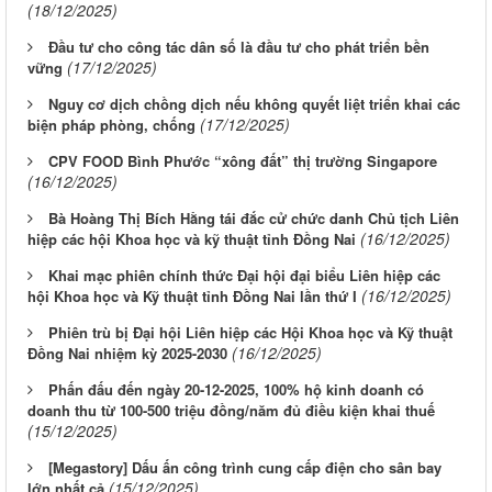
(18/12/2025)
Đầu tư cho công tác dân số là đầu tư cho phát triển bền
(17/12/2025)
vững
Nguy cơ dịch chồng dịch nếu không quyết liệt triển khai các
(17/12/2025)
biện pháp phòng, chống
CPV FOOD Bình Phước “xông đất” thị trường Singapore
(16/12/2025)
Bà Hoàng Thị Bích Hằng tái đắc cử chức danh Chủ tịch Liên
(16/12/2025)
hiệp các hội Khoa học và kỹ thuật tỉnh Đồng Nai
Khai mạc phiên chính thức Đại hội đại biểu Liên hiệp các
(16/12/2025)
hội Khoa học và Kỹ thuật tỉnh Đồng Nai lần thứ I
Phiên trù bị Đại hội Liên hiệp các Hội Khoa học và Kỹ thuật
(16/12/2025)
Đồng Nai nhiệm kỳ 2025-2030
Phấn đấu đến ngày 20-12-2025, 100% hộ kinh doanh có
doanh thu từ 100-500 triệu đồng/năm đủ điều kiện khai thuế
(15/12/2025)
[Megastory] Dấu ấn công trình cung cấp điện cho sân bay
(15/12/2025)
lớn nhất cả