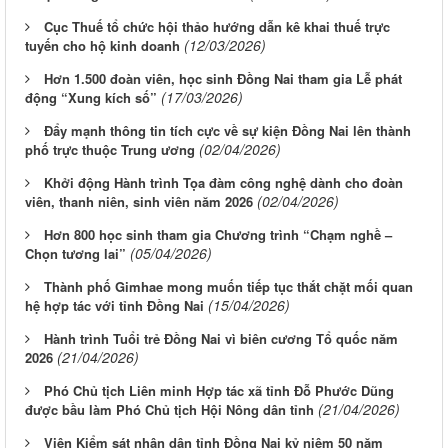
Cục Thuế tổ chức hội thảo hướng dẫn kê khai thuế trực
(12/03/2026)
tuyến cho hộ kinh doanh
Hơn 1.500 đoàn viên, học sinh Đồng Nai tham gia Lễ phát
(17/03/2026)
động “Xung kích số”
Đẩy mạnh thông tin tích cực về sự kiện Đồng Nai lên thành
(02/04/2026)
phố trực thuộc Trung ương
Khởi động Hành trình Tọa đàm công nghệ dành cho đoàn
(02/04/2026)
viên, thanh niên, sinh viên năm 2026
Hơn 800 học sinh tham gia Chương trình “Chạm nghề –
(05/04/2026)
Chọn tương lai”
Thành phố Gimhae mong muốn tiếp tục thắt chặt mối quan
(15/04/2026)
hệ hợp tác với tỉnh Đồng Nai
Hành trình Tuổi trẻ Đồng Nai vì biên cương Tổ quốc năm
(21/04/2026)
2026
Phó Chủ tịch Liên minh Hợp tác xã tỉnh Đỗ Phước Dũng
(21/04/2026)
được bầu làm Phó Chủ tịch Hội Nông dân tỉnh
Viện Kiểm sát nhân dân tỉnh Đồng Nai kỷ niệm 50 năm