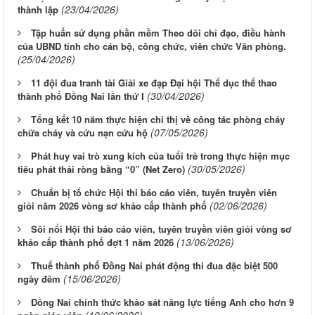
(23/04/2026)
thành lập
Tập huấn sử dụng phần mềm Theo dõi chỉ đạo, điều hành
của UBND tỉnh cho cán bộ, công chức, viên chức Văn phòng.
(25/04/2026)
11 đội đua tranh tài Giải xe đạp Đại hội Thể dục thể thao
(30/04/2026)
thành phố Đồng Nai lần thứ I
Tổng kết 10 năm thực hiện chỉ thị về công tác phòng cháy
(07/05/2026)
chữa cháy và cứu nạn cứu hộ
Phát huy vai trò xung kích của tuổi trẻ trong thực hiện mục
(30/05/2026)
tiêu phát thải ròng bằng “0” (Net Zero)
Chuẩn bị tổ chức Hội thi báo cáo viên, tuyên truyền viên
(02/06/2026)
giỏi năm 2026 vòng sơ khảo cấp thành phố
Sôi nổi Hội thi báo cáo viên, tuyên truyền viên giỏi vòng sơ
(13/06/2026)
khảo cấp thành phố đợt 1 năm 2026
Thuế thành phố Đồng Nai phát động thi đua đặc biệt 500
(15/06/2026)
ngày đêm
Đồng Nai chính thức khảo sát năng lực tiếng Anh cho hơn 9