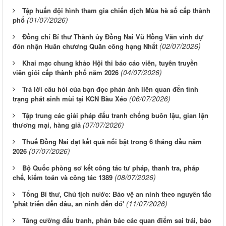
Tập huấn đội hình tham gia chiến dịch Mùa hè số cấp thành
(01/07/2026)
phố
Đồng chí Bí thư Thành ủy Đồng Nai Vũ Hồng Văn vinh dự
(02/07/2026)
đón nhận Huân chương Quân công hạng Nhất
Khai mạc chung khảo Hội thi báo cáo viên, tuyên truyền
(04/07/2026)
viên giỏi cấp thành phố năm 2026
Trả lời câu hỏi của bạn đọc phản ánh liên quan đến tình
(06/07/2026)
trạng phát sinh mùi tại KCN Bàu Xéo
Tập trung các giải pháp đấu tranh chống buôn lậu, gian lận
(07/07/2026)
thương mại, hàng giả
Thuế Đồng Nai đạt kết quả nổi bật trong 6 tháng đầu năm
(07/07/2026)
2026
Bộ Quốc phòng sơ kết công tác tư pháp, thanh tra, pháp
(08/07/2026)
chế, kiểm toán và công tác 1389
Tổng Bí thư, Chủ tịch nước: Bảo vệ an ninh theo nguyên tắc
(11/07/2026)
'phát triển đến đâu, an ninh đến đó'
Tăng cường đấu tranh, phản bác các quan điểm sai trái, bảo