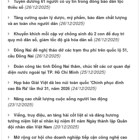
Tuyên dương 61 người có uy tín trong đồng bào dân tộc
(26/12/2025)
thiểu số
Tăng cường quản lý dược, mỹ phẩm, bảo đảm chất lượng
(26/12/2025)
và an toàn cho người dân
Khuyến khích mỗi cặp vợ chồng sinh đủ 2 con để duy trì
(26/12/2025)
quy mô dân số, giảm tốc độ già hóa dân số
Đồng Nai đề nghị tháo dỡ các trạm thu phí trên quốc lộ 51,
(26/12/2025)
cầu Đồng Nai
Đoàn công tác tỉnh Đồng Nai thăm, chúc tết các cơ quan đại
(25/12/2025)
diện nước ngoài tại TP. Hồ Chí Minh
Họp báo Giải Việt dã leo núi toàn quốc 'Chinh phục đỉnh
(24/12/2025)
cao Bà Rá' lần thứ 31, năm 2026
Nâng cao chất lượng cuộc sống người lao động
(23/12/2025)
Viếng, truy điệu, an táng hài cốt liệt sĩ và dâng hương
tưởng niệm liệt sĩ nhân kỷ niệm 81 năm Ngày thành lập Quân
(20/12/2025)
đội nhân dân Việt Nam
Mở rộng cơ hội cho doanh nghiệp tiếp cận công nghệ cao