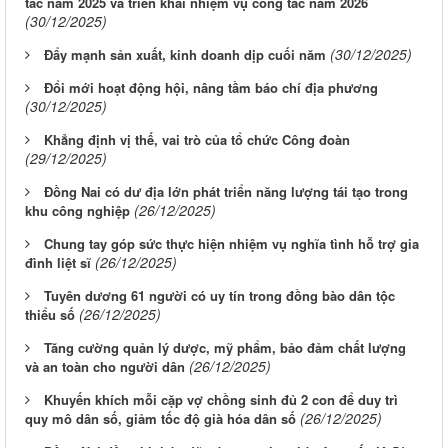
tác năm 2025 và triển khai nhiệm vụ công tác năm 2026
(30/12/2025)
(30/12/2025)
Đẩy mạnh sản xuất, kinh doanh dịp cuối năm
Đổi mới hoạt động hội, nâng tầm báo chí địa phương
(30/12/2025)
Khẳng định vị thế, vai trò của tổ chức Công đoàn
(29/12/2025)
Đồng Nai có dư địa lớn phát triển năng lượng tái tạo trong
(26/12/2025)
khu công nghiệp
Chung tay góp sức thực hiện nhiệm vụ nghĩa tình hỗ trợ gia
(26/12/2025)
đình liệt sĩ
Tuyên dương 61 người có uy tín trong đồng bào dân tộc
(26/12/2025)
thiểu số
Tăng cường quản lý dược, mỹ phẩm, bảo đảm chất lượng
(26/12/2025)
và an toàn cho người dân
Khuyến khích mỗi cặp vợ chồng sinh đủ 2 con để duy trì
(26/12/2025)
quy mô dân số, giảm tốc độ già hóa dân số