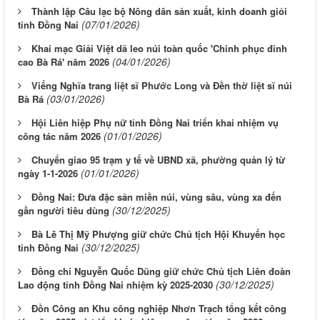
Thành lập Câu lạc bộ Nông dân sản xuất, kinh doanh giỏi
(07/01/2026)
tỉnh Đồng Nai
Khai mạc Giải Việt dã leo núi toàn quốc 'Chinh phục đỉnh
(04/01/2026)
cao Bà Rá' năm 2026
Viếng Nghĩa trang liệt sĩ Phước Long và Đền thờ liệt sĩ núi
(03/01/2026)
Bà Rá
Hội Liên hiệp Phụ nữ tỉnh Đồng Nai triển khai nhiệm vụ
(01/01/2026)
công tác năm 2026
Chuyển giao 95 trạm y tế về UBND xã, phường quản lý từ
(01/01/2026)
ngày 1-1-2026
Đồng Nai: Đưa đặc sản miền núi, vùng sâu, vùng xa đến
(30/12/2025)
gần người tiêu dùng
Bà Lê Thị Mỹ Phượng giữ chức Chủ tịch Hội Khuyến học
(30/12/2025)
tỉnh Đồng Nai
Đồng chí Nguyễn Quốc Dũng giữ chức Chủ tịch Liên đoàn
(30/12/2025)
Lao động tỉnh Đồng Nai nhiệm kỳ 2025-2030
Đồn Công an Khu công nghiệp Nhơn Trạch tổng kết công