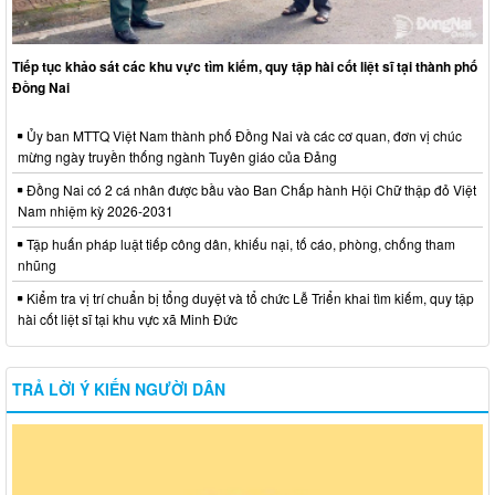
Tiếp tục khảo sát các khu vực tìm kiếm, quy tập hài cốt liệt sĩ tại thành phố
Đồng Nai
Ủy ban MTTQ Việt Nam thành phố Đồng Nai và các cơ quan, đơn vị chúc
mừng ngày truyền thống ngành Tuyên giáo của Đảng
Đồng Nai có 2 cá nhân được bầu vào Ban Chấp hành Hội Chữ thập đỏ Việt
Nam nhiệm kỳ 2026-2031
Tập huấn pháp luật tiếp công dân, khiếu nại, tố cáo, phòng, chống tham
nhũng
Kiểm tra vị trí chuẩn bị tổng duyệt và tổ chức Lễ Triển khai tìm kiếm, quy tập
hài cốt liệt sĩ tại khu vực xã Minh Đức
TRẢ LỜI Ý KIẾN NGƯỜI DÂN