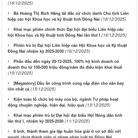
(16/12/2025)
Bà Hoàng Thị Bích Hằng tái đắc cử chức danh Chủ tịch Liên
(16/12/2025)
hiệp các hội Khoa học và kỹ thuật tỉnh Đồng Nai
Khai mạc phiên chính thức Đại hội đại biểu Liên hiệp các
(16/12/2025)
hội Khoa học và Kỹ thuật tỉnh Đồng Nai lần thứ I
Phiên trù bị Đại hội Liên hiệp các Hội Khoa học và Kỹ thuật
(16/12/2025)
Đồng Nai nhiệm kỳ 2025-2030
Phấn đấu đến ngày 20-12-2025, 100% hộ kinh doanh có
doanh thu từ 100-500 triệu đồng/năm đủ điều kiện khai thuế
(15/12/2025)
[Megastory] Dấu ấn công trình cung cấp điện cho sân bay
(15/12/2025)
lớn nhất cả
Kiện toàn tổ chức bộ máy của bộ, ngành Tư pháp hoạt
(13/12/2025)
động chuyên nghiệp, hiện đại, hiệu quả
Khai mạc phiên trù bị Đại hội đại biểu Hội Nông dân tỉnh
(11/12/2025)
lần thứ I, nhiệm kỳ 2025-2030
8 tỉnh, thành tham gia tập huấn hòa giải ở cơ sở đối với
người chưa thành niên vi phạm pháp luật tại Đồng Nai