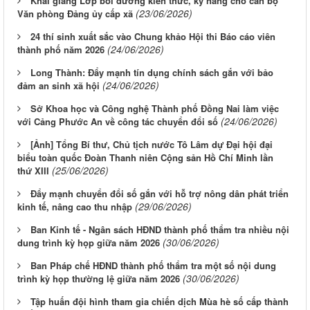
Khai giảng Lớp bồi dưỡng kiến thức, kỹ năng cho cán bộ
(23/06/2026)
Văn phòng Đảng ủy cấp xã
24 thí sinh xuất sắc vào Chung khảo Hội thi Báo cáo viên
(24/06/2026)
thành phố năm 2026
Long Thành: Đẩy mạnh tín dụng chính sách gắn với bảo
(24/06/2026)
đảm an sinh xã hội
Sở Khoa học và Công nghệ Thành phố Đồng Nai làm việc
(24/06/2026)
với Cảng Phước An về công tác chuyển đổi số
[Ảnh] Tổng Bí thư, Chủ tịch nước Tô Lâm dự Đại hội đại
biểu toàn quốc Đoàn Thanh niên Cộng sản Hồ Chí Minh lần
(25/06/2026)
thứ XIII
Đẩy mạnh chuyển đổi số gắn với hỗ trợ nông dân phát triển
(29/06/2026)
kinh tế, nâng cao thu nhập
Ban Kinh tế - Ngân sách HĐND thành phố thẩm tra nhiều nội
(30/06/2026)
dung trình kỳ họp giữa năm 2026
Ban Pháp chế HĐND thành phố thẩm tra một số nội dung
(30/06/2026)
trình kỳ họp thường lệ giữa năm 2026
Tập huấn đội hình tham gia chiến dịch Mùa hè số cấp thành