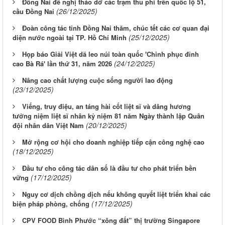
Đồng Nai đề nghị tháo dỡ các trạm thu phí trên quốc lộ 51,
(26/12/2025)
cầu Đồng Nai
Đoàn công tác tỉnh Đồng Nai thăm, chúc tết các cơ quan đại
(25/12/2025)
diện nước ngoài tại TP. Hồ Chí Minh
Họp báo Giải Việt dã leo núi toàn quốc 'Chinh phục đỉnh
(24/12/2025)
cao Bà Rá' lần thứ 31, năm 2026
Nâng cao chất lượng cuộc sống người lao động
(23/12/2025)
Viếng, truy điệu, an táng hài cốt liệt sĩ và dâng hương
tưởng niệm liệt sĩ nhân kỷ niệm 81 năm Ngày thành lập Quân
(20/12/2025)
đội nhân dân Việt Nam
Mở rộng cơ hội cho doanh nghiệp tiếp cận công nghệ cao
(18/12/2025)
Đầu tư cho công tác dân số là đầu tư cho phát triển bền
(17/12/2025)
vững
Nguy cơ dịch chồng dịch nếu không quyết liệt triển khai các
(17/12/2025)
biện pháp phòng, chống
CPV FOOD Bình Phước “xông đất” thị trường Singapore