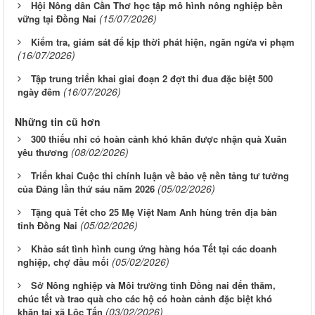
Hội Nông dân Cần Thơ học tập mô hình nông nghiệp bền
(15/07/2026)
vững tại Đồng Nai
Kiểm tra, giám sát để kịp thời phát hiện, ngăn ngừa vi phạm
(16/07/2026)
Tập trung triển khai giai đoạn 2 đợt thi đua đặc biệt 500
(16/07/2026)
ngày đêm
Những tin cũ hơn
300 thiếu nhi có hoàn cảnh khó khăn được nhận quà Xuân
(08/02/2026)
yêu thương
Triển khai Cuộc thi chính luận về bảo vệ nền tảng tư tưởng
(05/02/2026)
của Đảng lần thứ sáu năm 2026
Tặng quà Tết cho 25 Mẹ Việt Nam Anh hùng trên địa bàn
(05/02/2026)
tỉnh Đồng Nai
Khảo sát tình hình cung ứng hàng hóa Tết tại các doanh
(05/02/2026)
nghiệp, chợ đầu mối
Sở Nông nghiệp và Môi trường tỉnh Đồng nai đến thăm,
chúc tết và trao quà cho các hộ có hoàn cảnh đặc biệt khó
(03/02/2026)
khăn tại xã Lộc Tấn