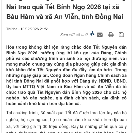
Nai trao quà Tết Bính Ngọ 2026 tại xã
Bàu Hàm và xã An Viễn, tỉnh Đồng Nai
Thứ ba - 10/02/2026 21:51
Xem với cỡ chữ
Hòa trong không khí rộn ràng chào đón Tết Nguyên đán
Bính Ngọ 2026, hưởng ứng lời kêu gọi của Đảng, Chính
phủ và các chương trình an sinh xã hội thường niên, với
mong muốn chung tay cùng địa phương giúp các gia đình
khó khăn đón Tết Nguyên đán đủ đầy, ấm áp hơn. Trong
những ngày giáp tết, Công đoàn Ngân hàng Chính sách xã
hội tỉnh Đồng Nai đã phối hợp với Đảng ủy, HĐND, UBND,
Ủy ban MTTQ Việt Nam xã Bàu Hàm và xã An Viễn đã tổ
chức trao quà Tết Nguyên đán Bính Ngọ 2026 cho các hộ
nghèo, hộ cận nghèo, gia đình chính sách, gia đình có
hoàn cảnh khó khăn trên địa bàn xã.
Tại chương trình, 60 suất quà Tết đã được trao tận tay các hộ
nghèo, hộ cận nghèo, hộ có hoàn cảnh khó khăn trên địa bàn
xã, với tổng giá trị 30 triệu đồng. Đây là những phần quà có ý
nghĩa thiết thực, thể hiện sự quan tâm của Ngân hàng Chính