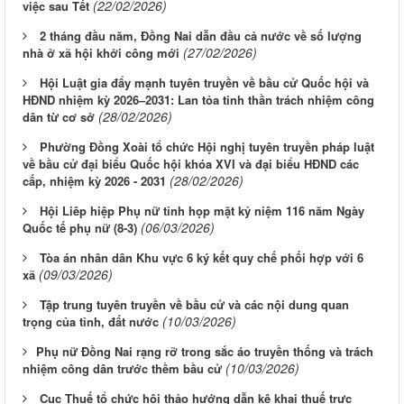
(22/02/2026)
việc sau Tết
2 tháng đầu năm, Đồng Nai dẫn đầu cả nước về số lượng
(27/02/2026)
nhà ở xã hội khởi công mới
Hội Luật gia đẩy mạnh tuyên truyền về bầu cử Quốc hội và
HĐND nhiệm kỳ 2026–2031: Lan tỏa tinh thần trách nhiệm công
(28/02/2026)
dân từ cơ sở
Phường Đồng Xoài tổ chức Hội nghị tuyên truyền pháp luật
về bầu cử đại biểu Quốc hội khóa XVI và đại biểu HĐND các
(28/02/2026)
cấp, nhiệm kỳ 2026 - 2031
Hội Liêp hiệp Phụ nữ tỉnh họp mặt kỷ niệm 116 năm Ngày
(06/03/2026)
Quốc tế phụ nữ (8-3)
Tòa án nhân dân Khu vực 6 ký kết quy chế phối hợp với 6
(09/03/2026)
xã
Tập trung tuyên truyền về bầu cử và các nội dung quan
(10/03/2026)
trọng của tỉnh, đất nước
​​​​​​​Phụ nữ Đồng Nai rạng rỡ trong sắc áo truyền thống và trách
(10/03/2026)
nhiệm công dân trước thềm bầu cử
Cục Thuế tổ chức hội thảo hướng dẫn kê khai thuế trực