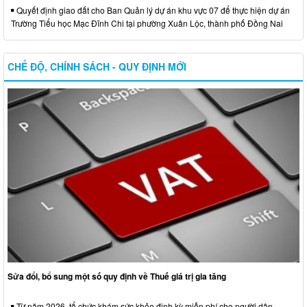
Quyết định giao đất cho Ban Quản lý dự án khu vực 07 để thực hiện dự án
Trường Tiểu học Mạc Đĩnh Chi tại phường Xuân Lộc, thành phố Đồng Nai
CHẾ ĐỘ, CHÍNH SÁCH - QUY ĐỊNH MỚI
Sửa đổi, bổ sung một số quy định về Thuế giá trị gia tăng
Từ năm 2026, tổ chức khám sức khỏe định kỳ miễn phí cho người dân