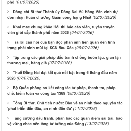
(01/07/2026)
phố
Đồng chí Bí thư Thành ủy Đồng Nai Vũ Hồng Văn vinh dự
(02/07/2026)
đón nhận Huân chương Quân công hạng Nhất
Khai mạc chung khảo Hội thi báo cáo viên, tuyên truyền
(04/07/2026)
viên giỏi cấp thành phố năm 2026
Trả lời câu hỏi của bạn đọc phản ánh liên quan đến tình
(06/07/2026)
trạng phát sinh mùi tại KCN Bàu Xéo
Tập trung các giải pháp đấu tranh chống buôn lậu, gian lận
(07/07/2026)
thương mại, hàng giả
Thuế Đồng Nai đạt kết quả nổi bật trong 6 tháng đầu năm
(07/07/2026)
2026
Bộ Quốc phòng sơ kết công tác tư pháp, thanh tra, pháp
(08/07/2026)
chế, kiểm toán và công tác 1389
Tổng Bí thư, Chủ tịch nước: Bảo vệ an ninh theo nguyên tắc
(11/07/2026)
'phát triển đến đâu, an ninh đến đó'
Tăng cường đấu tranh, phản bác các quan điểm sai trái, bảo
(13/07/2026)
vệ vững chắc nền tảng tư tưởng của Đảng