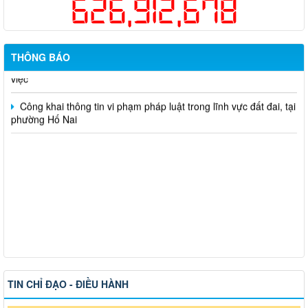
626,912,678
sức khỏe định kỳ hoặc khám sàng lọc miễn phí ít nhất mỗi năm
một lần cho người dân trên địa bàn thành phố Đồng Nai
Hỗ trợ đăng tải thông tin hợp nhất, thay đổi địa chỉ trụ sở làm
THÔNG BÁO
việc
Công khai thông tin vi phạm pháp luật trong lĩnh vực đất đai, tại
phường Hố Nai
TIN CHỈ ĐẠO - ĐIỀU HÀNH