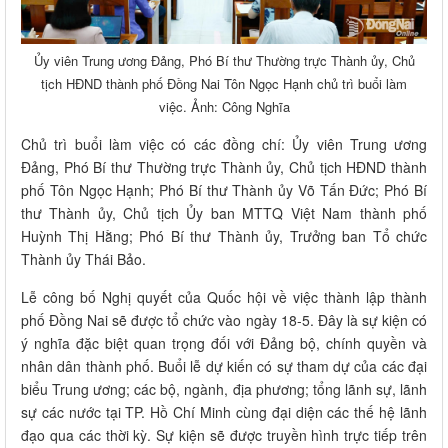
Ủy viên Trung ương Đảng, Phó Bí thư Thường trực Thành ủy, Chủ
tịch HĐND thành phố Đồng Nai Tôn Ngọc Hạnh chủ trì buổi làm
việc. Ảnh: Công Nghĩa
Chủ trì buổi làm việc có các đồng chí: Ủy viên Trung ương
Đảng, Phó Bí thư Thường trực Thành ủy, Chủ tịch HĐND thành
phố Tôn Ngọc Hạnh; Phó Bí thư Thành ủy Võ Tấn Đức; Phó Bí
thư Thành ủy, Chủ tịch Ủy ban MTTQ Việt Nam thành phố
Huỳnh Thị Hằng; Phó Bí thư Thành ủy, Trưởng ban Tổ chức
Thành ủy Thái Bảo.
Lễ công bố Nghị quyết của Quốc hội về việc thành lập thành
phố Đồng Nai sẽ được tổ chức vào ngày 18-5. Đây là sự kiện có
ý nghĩa đặc biệt quan trọng đối với Đảng bộ, chính quyền và
nhân dân thành phố. Buổi lễ dự kiến có sự tham dự của các đại
biểu Trung ương; các bộ, ngành, địa phương; tổng lãnh sự, lãnh
sự các nước tại TP. Hồ Chí Minh cùng đại diện các thế hệ lãnh
đạo qua các thời kỳ. Sự kiện sẽ được truyền hình trực tiếp trên