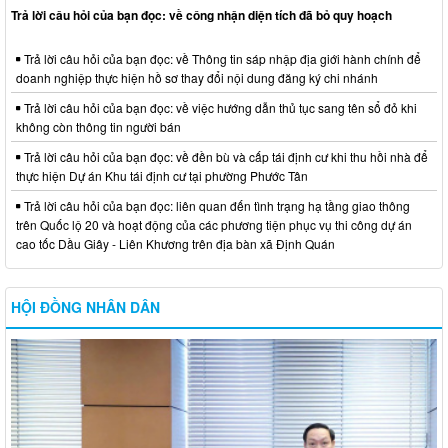
Trả lời câu hỏi của bạn đọc: về công nhận diện tích đã bỏ quy hoạch
Trả lời câu hỏi của bạn đọc: về Thông tin sáp nhập địa giới hành chính để
doanh nghiệp thực hiện hồ sơ thay đổi nội dung đăng ký chi nhánh
Trả lời câu hỏi của bạn đọc: về việc hướng dẫn thủ tục sang tên sổ đỏ khi
không còn thông tin người bán
Trả lời câu hỏi của bạn đọc: về đền bù và cấp tái định cư khi thu hồi nhà để
thực hiện Dự án Khu tái định cư tại phường Phước Tân
Trả lời câu hỏi của bạn đọc: liên quan đến tình trạng hạ tầng giao thông
trên Quốc lộ 20 và hoạt động của các phương tiện phục vụ thi công dự án
cao tốc Dầu Giây - Liên Khương trên địa bàn xã Định Quán
HỘI ĐỒNG NHÂN DÂN