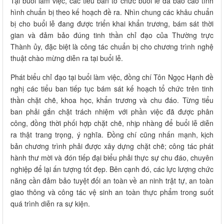
Tại buổi làm việc, các tiểu ban tổ chức buổi lễ đã báo cáo tình
hình chuẩn bị theo kế hoạch đề ra. Nhìn chung các khâu chuẩn
bị cho buổi lễ đang được triển khai khẩn trương, bám sát thời
gian và đảm bảo đúng tinh thần chỉ đạo của Thường trực
Thành ủy, đặc biệt là công tác chuẩn bị cho chương trình nghệ
thuật chào mừng diễn ra tại buổi lễ.
Phát biểu chỉ đạo tại buổi làm việc, đồng chí Tôn Ngọc Hạnh đề
nghị các tiểu ban tiếp tục bám sát kế hoạch tổ chức trên tinh
thần chặt chẽ, khoa học, khẩn trương và chu đáo. Từng tiểu
ban phải gắn chặt trách nhiệm với phần việc đã được phân
công, đồng thời phối hợp chặt chẽ, nhịp nhàng để buổi lễ diễn
ra thật trang trọng, ý nghĩa. Đồng chí cũng nhấn mạnh, kịch
bản chương trình phải được xây dựng chặt chẽ; công tác phát
hành thư mời và đón tiếp đại biểu phải thực sự chu đáo, chuyên
nghiệp để lại ấn tượng tốt đẹp. Bên cạnh đó, các lực lượng chức
năng cần đảm bảo tuyệt đối an toàn về an ninh trật tự, an toàn
giao thông và công tác vệ sinh an toàn thực phẩm trong suốt
quá trình diễn ra sự kiện.