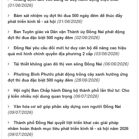
(01/06/2026)
Bám sát nhiệm vụ đợt thi đua 500 ngày đêm để thúc đẩy
(01/06/2026)
phát triển kinh tế - xã hội
Ban Tuyên giáo và Dân vận Thành ủy Đồng Nai phát động
(02/06/2026)
đợt thi đua đặc biệt 500 ngày đêm
Đồng Nai yêu cầu đổi mới tư duy cán bộ để nâng cao hiệu
(03/06/2026)
quả mô hình chính quyền địa phương 2 cấp
(06/06/2026)
Tái thiết không gian đô thị ven sông Ðồng Nai
Phường Bình Phước phát động trồng cây xanh hưởng ứng
(28/06/2026)
đợt thi đua đặc biệt 500 ngày đêm
Hội nghị Ban Chấp hành Đảng bộ thành phố lần thứ tư: Cho
(06/07/2026)
ý kiến nhiều nội dung quan trọng
Văn hóa cơ sở góp phần xây dựng con người Đồng Nai
(09/07/2026)
Thành phố Đồng Nai quyết liệt triển khai các giải pháp
nhằm hoàn thành mục tiêu phát triển kinh tế - xã hội năm 2026
(09/07/2026)