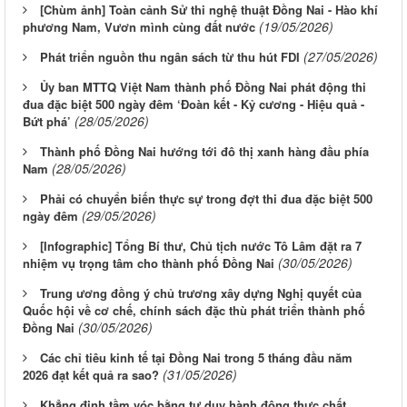
[Chùm ảnh] Toàn cảnh Sử thi nghệ thuật Đồng Nai - Hào khí
(19/05/2026)
phương Nam, Vươn mình cùng đất nước
(27/05/2026)
Phát triển nguồn thu ngân sách từ thu hút FDI
Ủy ban MTTQ Việt Nam thành phố Đồng Nai phát động thi
đua đặc biệt 500 ngày đêm ‘Đoàn kết - Kỷ cương - Hiệu quả -
(28/05/2026)
Bứt phá’
Thành phố Đồng Nai hướng tới đô thị xanh hàng đầu phía
(28/05/2026)
Nam
Phải có chuyển biến thực sự trong đợt thi đua đặc biệt 500
(29/05/2026)
ngày đêm
[Infographic] Tổng Bí thư, Chủ tịch nước Tô Lâm đặt ra 7
(30/05/2026)
nhiệm vụ trọng tâm cho thành phố Đồng Nai
Trung ương đồng ý chủ trương xây dựng Nghị quyết của
Quốc hội về cơ chế, chính sách đặc thù phát triển thành phố
(30/05/2026)
Đồng Nai
Các chỉ tiêu kinh tế tại Đồng Nai trong 5 tháng đầu năm
(31/05/2026)
2026 đạt kết quả ra sao?
Khẳng định tầm vóc bằng tư duy hành động thực chất